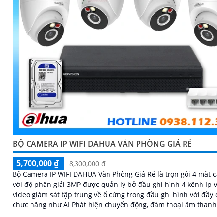
BỘ CAMERA IP WIFI DAHUA VĂN PHÒNG GIÁ RẺ
5,700,000 ₫
8,300,000 ₫
Bộ Camera IP WIFI DAHUA Văn Phòng Giá Rẻ là trọn gói 4 mắt 
với độ phân giải 3MP được quản lý bở đầu ghi hình 4 kênh Ip v
video giám sát tập trung về ổ cứng trong đầu ghi hình với đầy 
chưc năng như AI Phát hiện chuyển động, đàm thoại âm thanh
và giám sát có màu vào ban đêm