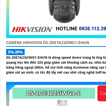
CAMERA HIKVISION DS-2DE7A232IWG1-EHUN
5%-35%
DS-2DE7A232IWG1-EHUN là dòng speed dome trang bị ống k
quang học lên đến 32X giúp giám sát khoảng cách xa, nhìn 
bằng hồng ngoại 200m, hỗ trợ tính năng AcuSense nâng cao 
giám sát an ninh, có tốc độ lấy nét cao nhờ công nghệ Self-le