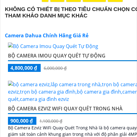
Camera Dahua chính hãng, giá rẻ và chất lượng. Nếu bạn
câu hỏi hoặc cần tư vấn thêm, đừng ngần ngại để lại Cun
KHÔNG CÓ THIẾT BỊ THEO TIÊU CHUẨN CHỌN C
THAM KHẢO DANH MỤC KHÁC
công trình biết.
Camera Dahua Chính Hãng Giá Rẻ
BỘ CAMERA IMOU QUAY QUÉT TỰ ĐỘNG
4,800,000 ₫
6,000,000 ₫
'
BỘ CAMERA EZVIZ WIFI QUAY QUÉT TRONG NHÀ
900,000 ₫
1,100,000 ₫
Bộ Camera Ezviz WiFi Quay Quét Trong Nhà là bộ camera quay
giám sát toàn cảnh khung gian trong nhà với độ phân giải 4M