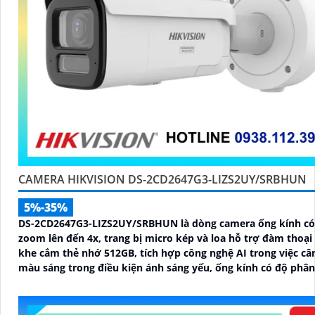
CAMERA HIKVISION DS-2CD2647G3-LIZS2UY/SRBHUN
5%-35%
DS-2CD2647G3-LIZS2UY/SRBHUN là dòng camera ống kính có
zoom lên đến 4x, trang bị micro kép và loa hỗ trợ đàm thoại 
khe cắm thẻ nhớ 512GB, tích hợp công nghệ AI trong việc câ
màu sáng trong điều kiện ánh sáng yếu, ống kính có độ phân 