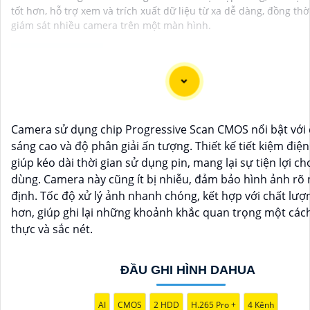
tốt hơn, hỗ trợ xem và trích xuất dữ liệu từ xa dễ dàng, đồng th
giám sát nhiều camera trên một màn hình.
Dạ chắc chắn, đây là tư vấn của tôi về Camera Dahua chí
giá rẻ và chất lượng:
Camera sử dụng chip Progressive Scan CMOS nổi bật với
1:
Camera Dahua là một thương hiệu nổi tiếng về sản p
sáng cao và độ phân giải ấn tượng. Thiết kế tiết kiệm điệ
ninh và giám sát.⚒
2:
Để Hoàn toàn tin cậy mua Camera
giúp kéo dài thời gian sử dụng pin, mang lại sự tiện lợi c
chính hãng, bạn nên mua từ các cửa hàng uy tín hoặc các 
dùng. Camera này cũng ít bị nhiễu, đảm bảo hình ảnh rõ 
chính thức của Dahua.☄️
3:
Mức giá của Camera Dahua có
định. Tốc độ xử lý ảnh nhanh chóng, kết hợp với chất lượ
thay đổi tùy vào model và chức năng của camera. Bạn nê
hơn, giúp ghi lại những khoảnh khắc quan trọng một các
hiểu kỹ trước khi đầu tư.🎖️
4:
Chất lượng của Camera Dah
thực và sắc nét.
đánh giá cao với độ phân giải cao, tính năng thông minh v
cậy.💖
5:
Nếu bạn muốn tìm camera Dahua giá rẻ, bạn có
tham khảo trên các website thương mại điện tử hoặc tại 
ĐẦU GHI HÌNH DAHUA
hàng điện tử.
Hy vọng rằng những thông tin trên sẽ giúp bạn chọn lựa
AI
CMOS
2 HDD
H.265 Pro +
4 Kênh