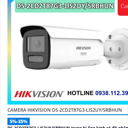
CAMERA HIKVISION DS-2CD2T87G3-LIS2UY/SRBHUN
5%-35%
DS-2CD2T87G3-LIS2UY/SRBHUN trang bị ống kính có độ phân 