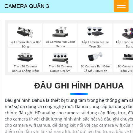
Bộ Camera Full Color
Bộ Camera Dahua Báo
Lắp Camera Giá Rẻ
Lắp Trọn B
Dahua
Động
Trọn Gói
Dah
Trọn Bộ Camera
Trọn Bộ Camera
Bộ Camera Ban Đêm
Bộ Camera
Dahua Chống Trộm
Dahua Ghi Âm
Có Màu Kbvision
Trộm Vis
ĐẦU GHI HÌNH DAHUA
Đầu ghi hình Dahua là thiết bị trung tâm trong hệ thống giám s
nhờ sự đa dạng và công nghệ mới. Dahua cung cấp ba dòng đầu
chính: đầu ghi HD analog cho camera sử dụng cáp đồng trục, đầ
cho camera IP với chất lượng hình ảnh sắc nét và đầu ghi chuy
cho camera wifi Dahua, dễ dàng kết nối với các camera wifi của
điểm của đầu ghi là khả năng lưu trữ dữ liệu tập trung, bảo vệ t