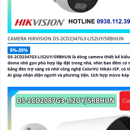
CAMERA HIKVISION DS-2CD2347G3-LIS2UY/SRBHUN
5%-35%
DS-2CD2347G3-LIS2UY/SRBHUN là dòng camera thiết kế kiểu
dome nhỏ gọn phù hợp lắp đặt trong nhà, nhìn ban đêm có
bằng đèn trợ sáng và nhờ công nghệ ColorVU HikAI-ISP, có t
AI giúp nhận diện người và phương tiện, tích hợp micro kép