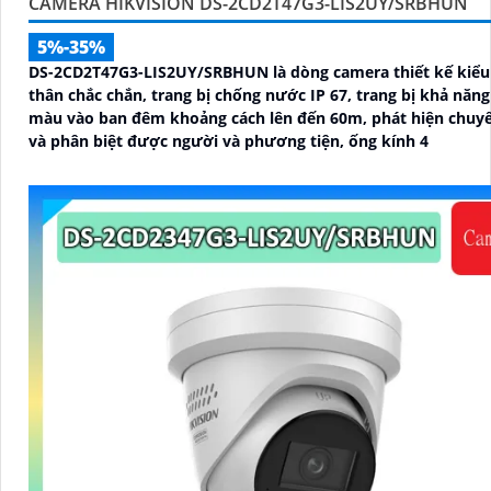
CAMERA HIKVISION DS-2CD2T47G3-LIS2UY/SRBHUN
5%-35%
DS-2CD2T47G3-LIS2UY/SRBHUN là dòng camera thiết kế kiểu
thân chắc chắn, trang bị chống nước IP 67, trang bị khả năng nhìn có
màu vào ban đêm khoảng cách lên đến 60m, phát hiện chuy
và phân biệt được người và phương tiện, ống kính 4