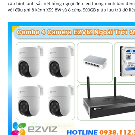
cấp hình ảnh sắc nét hồng ngoại đèn led thông minh ban đêm
với đầu ghi 8 kênh X5S 8W và ổ cứng 500GB giúp lưu trũ dữ liệ