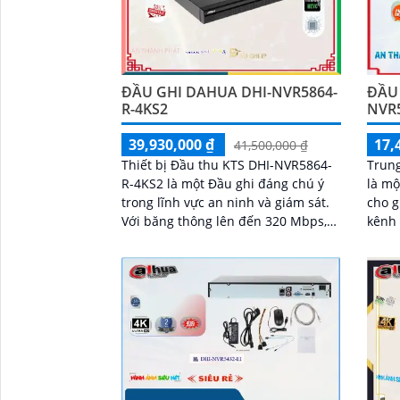
ĐẦU GHI DAHUA DHI-NVR5864-
ĐẦU 
R-4KS2
NVR5
39,930,000 ₫
17,
41,500,000 ₫
Thiết bị Đầu thu KTS DHI-NVR5864-
Trun
R-4KS2 là một Đầu ghi đáng chú ý
là mộ
trong lĩnh vực an ninh và giám sát.
cho gi
Với băng thông lên đến 320 Mbps,
kênh 
nó cho phép xem và ghi lại hình ảnh
sắt n
một cách rõ ràng và chi tiết hơn bao
nghệ 
giờ hết
'