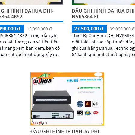
 GHI HÌNH DAHUA DHI-
ĐẦU GHI HÌNH DAHUA DHI
5864-4KS2
NVR5864-EI
990,000 ₫
27,500,000 ₫
15,990,000 ₫
39,060,000 ₫
VR5864-4KS2 là một đầu ghi
Thiết Bị Ghi Hình DHI-NVR5864-
a chất lượng cao và tiên tiến.
một thiết bị cao cấp thuộc dòn
hả năng xem ban đêm, bạn có
ghi của hãng Dahua Technology. 
uan sát các hoạt động xảy ra
64 kênh ghi hình, thiết bị này 
 phạm vi của camera ngay cả
cấp cho người dùng khả năng 
àm việc trong điều kiện ánh
lý và giám sát an ninh tối đa
 yếu
ĐẦU GHI HÌNH IP DAHUA DHI-