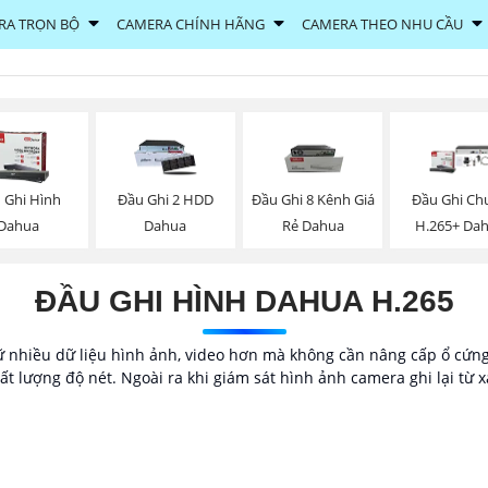
RA TRỌN BỘ
CAMERA CHÍNH HÃNG
CAMERA THEO NHU CẦU
 Ghi Hình
Đầu Ghi 2 HDD
Đầu Ghi 8 Kênh Giá
Đầu Ghi Ch
Dahua
Dahua
Rẻ Dahua
H.265+ Da
ĐẦU GHI HÌNH DAHUA H.265
nhiều dữ liệu hình ảnh, video hơn mà không cần nâng cấp ổ cứng 
 lượng độ nét. Ngoài ra khi giám sát hình ảnh camera ghi lại từ