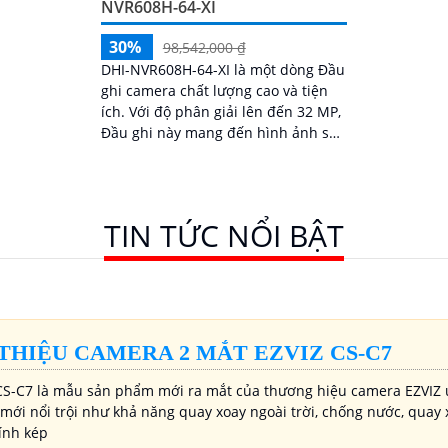
NVR608H-64-XI
30%
98,542,000 ₫
DHI-NVR608H-64-XI là một dòng Đầu
ghi camera chất lượng cao và tiện
ích. Với độ phân giải lên đến 32 MP,
Đầu ghi này mang đến hình ảnh sắc
nét và chi tiết
TIN TỨC NỔI BẬT
 THIỆU CAMERA 2 MẮT EZVIZ CS-C7
S-C7 là mẫu sản phẩm mới ra mắt của thương hiệu camera EZVIZ 
mới nổi trội như khả năng quay xoay ngoài trời, chống nước, quay 
kính kép