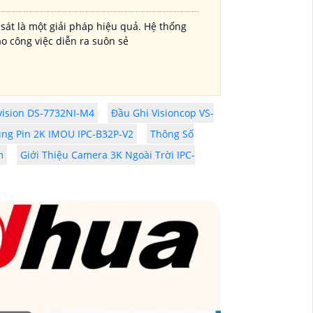
 sát là một giải pháp hiệu quả. Hệ thống
o công việc diễn ra suôn sẻ
vision DS-7732NI-M4
Đầu Ghi Visioncop VS-
ùng Pin 2K IMOU IPC-B32P-V2
Thông Số
m
Giới Thiệu Camera 3K Ngoài Trời IPC-