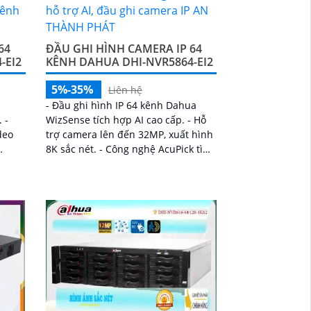
64
ĐẦU GHI HÌNH CAMERA IP 64
-EI2
KÊNH DAHUA DHI-NVR5864-EI2
5%-35%
Liên hệ
- Đầu ghi hình IP 64 kênh Dahua
 -
WizSense tích hợp AI cao cấp. - Hỗ
deo
trợ camera lên đến 32MP, xuất hình
8K sắc nét. - Công nghệ AcuPick tìm
us
kiếm nhanh, chính xác