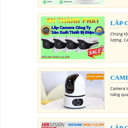
LẮP 
Chúng tôi
lượng. C
CAME
Camera I
năng quay
LẮP 