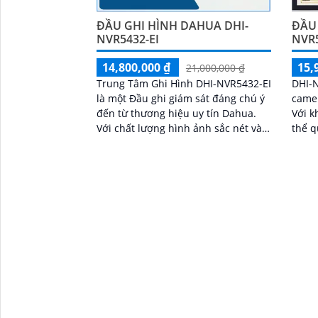
ĐẦU GHI HÌNH DAHUA DHI-
ĐẦU
NVR5432-EI
NVR
14,800,000 ₫
15,
21,000,000 ₫
Trung Tâm Ghi Hình DHI-NVR5432-EI
DHI-N
là một Đầu ghi giám sát đáng chú ý
camer
đến từ thương hiệu uy tín Dahua.
Với k
Với chất lượng hình ảnh sắc nét và
thể q
khả năng xem ban đêm, bạn sẽ
trong
không bỏ lỡ bất kỳ chi tiết nào
khi l
sáng