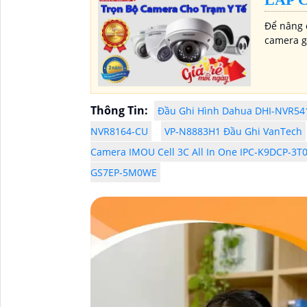
Để nâng c
camera g
Thông Tin:
Đầu Ghi Hình Dahua DHI-NVR54
NVR8164-CU
VP-N8883H1 Đầu Ghi VanTech
Camera IMOU Cell 3C All In One IPC-K9DCP-3T
GS7EP-5M0WE