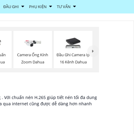
ĐẦU GHI
PHỤ KIỆN
TƯ VẤN
uẩn
Camera Ống Kính
Đầu Ghi Camera Ip
hua
Zoom Dahua
16 Kênh Dahua
. Với chuẩn nén H.265 giúp tiết nén tối đa dung
 xa qua internet cũng được dễ dàng hơn nhanh