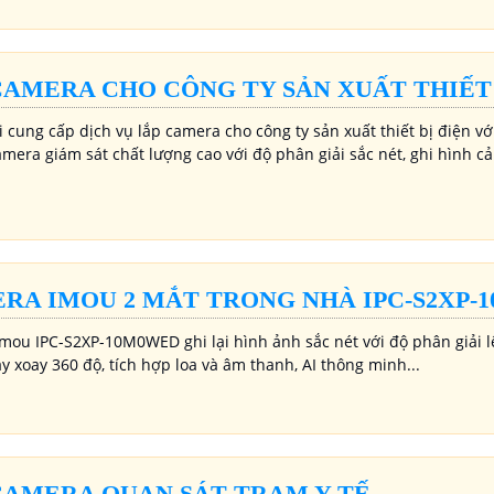
CAMERA CHO CÔNG TY SẢN XUẤT THIẾT 
 cung cấp dịch vụ lắp camera cho công ty sản xuất thiết bị điện vớ
amera giám sát chất lượng cao với độ phân giải sắc nét, ghi hình c
RA IMOU 2 MẮT TRONG NHÀ IPC-S2XP-
mou IPC-S2XP-10M0WED ghi lại hình ảnh sắc nét với độ phân giải l
 xoay 360 độ, tích hợp loa và âm thanh, AI thông minh...
CAMERA QUAN SÁT TRẠM Y TẾ