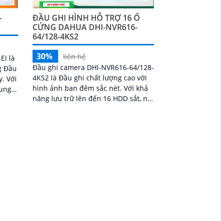
-
ĐẦU GHI HÌNH HỖ TRỢ 16 Ổ
CỨNG DAHUA DHI-NVR616-
64/128-4KS2
30%
liên hệ
EI là
Đầu ghi camera DHI-NVR616-64/128-
g Đầu
4KS2 là Đầu ghi chất lượng cao với
Với
hình ảnh ban đêm sắc nét. Với khả
cung
năng lưu trữ lên đến 16 HDD sắt, nó
quản
mang lại khả năng lưu trữ lớn và
đáng tin cậy