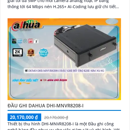
giải tối đa 5MP cho mỗi camera analog hoặc IP băng
thông tới 64 Mbps nén H.265+ AI-Coding lưu giữ chi tiết
hình ảnh trong khi giảm dung lượng ổ cứng cần dùng
ĐẦU GHI DAHUA DHI-MNVR8208-I
20,170,000 ₫
20,170,000 ₫
Thiết bị thu hình DHI-MNVR8208-I là một Đầu ghi công
nghệ hàng đầu phục vụ cho việc giám sát và ghi hình. Với