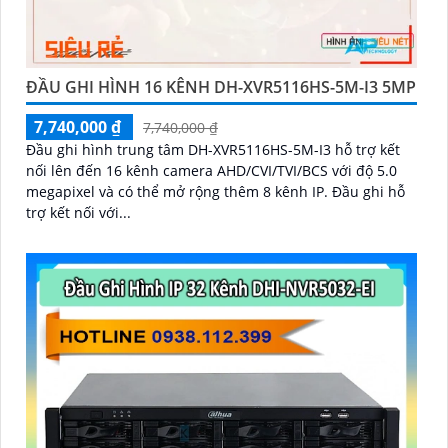
ĐẦU GHI HÌNH 16 KÊNH DH-XVR5116HS-5M-I3 5MP
7,740,000 ₫
7,740,000 ₫
Đầu ghi hình trung tâm DH-XVR5116HS-5M-I3 hỗ trợ kết
nối lên đến 16 kênh camera AHD/CVI/TVI/BCS với độ 5.0
megapixel và có thể mở rộng thêm 8 kênh IP. Đầu ghi hỗ
trợ kết nối với...