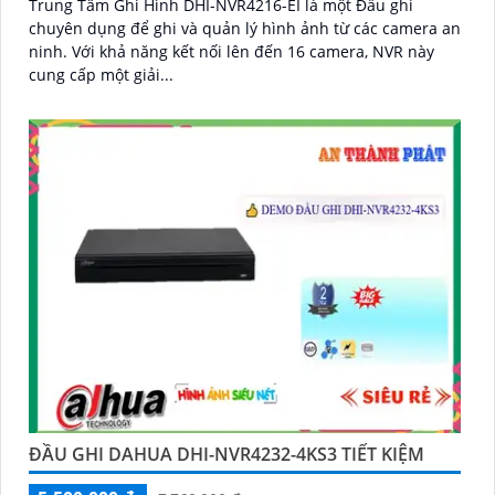
Trung Tâm Ghi Hình DHI-NVR4216-EI là một Đầu ghi
chuyên dụng để ghi và quản lý hình ảnh từ các camera an
ninh. Với khả năng kết nối lên đến 16 camera, NVR này
cung cấp một giải...
ĐẦU GHI DAHUA DHI-NVR4232-4KS3 TIẾT KIỆM