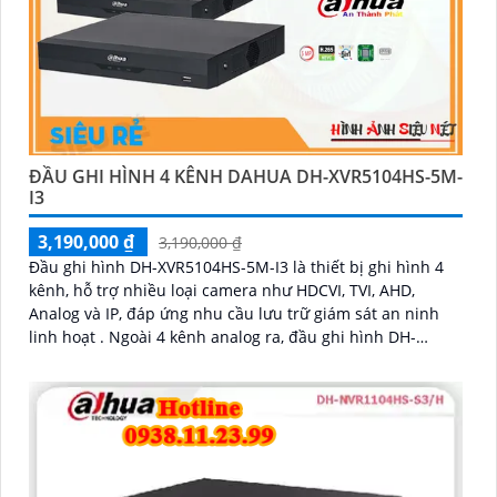
ĐẦU GHI HÌNH 4 KÊNH DAHUA DH-XVR5104HS-5M-
I3
3,190,000 ₫
3,190,000 ₫
Đầu ghi hình DH-XVR5104HS-5M-I3 là thiết bị ghi hình 4
kênh, hỗ trợ nhiều loại camera như HDCVI, TVI, AHD,
Analog và IP, đáp ứng nhu cầu lưu trữ giám sát an ninh
linh hoạt . Ngoài 4 kênh analog ra, đầu ghi hình DH-
XVR5104HS-5M-I3 còn giúp mở rộng thêm 2 kênh camera
IP hỗ trợ độ phân giải tối đa 6MP