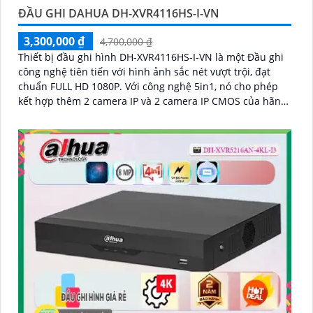
ĐẦU GHI DAHUA DH-XVR4116HS-I-VN
3,300,000 ₫
4,700,000 ₫
Thiết bị đầu ghi hình DH-XVR4116HS-I-VN là một Đầu ghi
công nghệ tiên tiến với hình ảnh sắc nét vượt trội, đạt
chuẩn FULL HD 1080P. Với công nghệ 5in1, nó cho phép
kết hợp thêm 2 camera IP và 2 camera IP CMOS của hãng
AHD, CVI, TVI, BCS