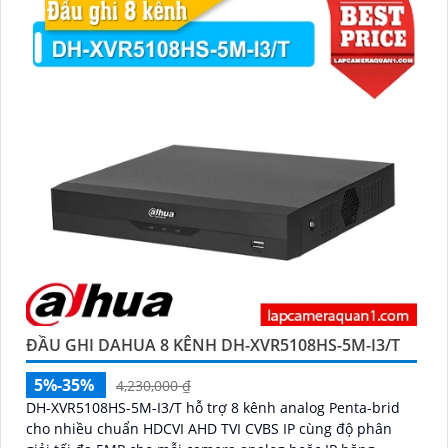
ĐẦU GHI DAHUA 8 KÊNH DH-XVR5108HS-5M-I3/T
5%-35%
4,230,000 ₫
DH-XVR5108HS-5M-I3/T hỗ trợ 8 kênh analog Penta-brid
cho nhiều chuẩn HDCVI AHD TVI CVBS IP cùng độ phân