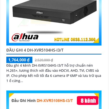
ĐẦU GHI 4 DH-XVR5104HS-I3/T
1,764,000 ₫
2,520,000 ₫
Đầu ghi 4 kênh DH-XVR5104HS-I3/T hỗ trợ chuẩn nén
H.265+, tương thích với đầu vào HDCVI, AHD, TVI, CVBS và
IP. Cho phép kết nối tối đa 6 camera IP 6MP và lưu trữ qua
1 ổ cứng...