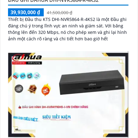
ĐẦU GHI DAHUA DHI-NVR5864-R-4KS2
39,930,000 ₫
41,500,000 ₫
Thiết bị Đầu thu KTS DHI-NVR5864-R-4KS2 là một Đầu ghi
đáng chú ý trong lĩnh vực an ninh và giám sát. Với băng
thông lên đến 320 Mbps, nó cho phép xem và ghi lại hình
ảnh một cách rõ ràng và chi tiết hơn bao giờ hết