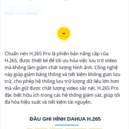
Dạ chắc chắn, đây là tư vấn của tôi về Camera Dahua
chính hãng giá rẻ và chất lượng:
1:
Camera Dahua là một thương hiệu nổi tiếng về sản
phẩm an ninh và giám sát.⚒
2:
Để Hoàn toàn tin cậy
Chuẩn nén H.265 Pro là phiên bản nâng cấp của
mua Camera Dahua chính hãng, bạn nên mua từ các
H.265, được thiết kế để tối ưu hóa việc lưu trữ video
cửa hàng uy tín hoặc các đại lý chính thức của
mà không làm giảm chất lượng hình ảnh. Công nghệ
Dahua.☄️
3:
Mức giá của Camera Dahua có thể thay
này giúp giảm băng thông và tiết kiệm không gian lưu
đổi tùy vào model và chức năng của camera. Bạn nên
trữ, cho phép hệ thống lưu trữ lượng dữ liệu lớn hơn
tìm hiểu kỹ trước khi đầu tư.🎖️
4:
Chất lượng của
mà vẫn giữ được chất lượng video sắc nét. H.265 Pro
Camera Dahua được đánh giá cao với độ phân giải
đặc biệt hữu ích trong các hệ thống giám sát, giúp tối
cao, tính năng thông minh và độ tin cậy.💖
5:
Nếu bạn
đa hóa hiệu suất và tiết kiệm tài nguyên.
muốn tìm camera Dahua giá rẻ, bạn có thể tham khảo
trên các website thương mại điện tử hoặc tại các cửa
hàng điện tử.
ĐẦU GHI HÌNH DAHUA H.265
Hy vọng rằng những thông tin trên sẽ giúp bạn chọn