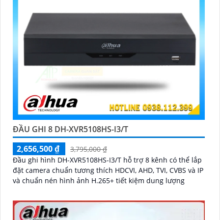
ĐẦU GHI 8 DH-XVR5108HS-I3/T
2,656,500 ₫
3,795,000 ₫
Đầu ghi hình DH-XVR5108HS-I3/T hỗ trợ 8 kênh có thể lắp
đặt camera chuẩn tương thích HDCVI, AHD, TVI, CVBS và IP
và chuẩn nén hình ảnh H.265+ tiết kiệm dung lượng