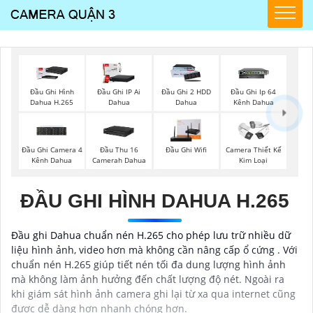
Đầu Ghi Hình
Đầu Ghi IP Ai
Đầu Ghi 2 HDD
Đầu Ghi Ip 64
Dahua H.265
Dahua
Dahua
Kênh Dahua
Đầu Ghi Camera 4
Đầu Thu 16
Đầu Ghi Wifi
Camera Thiết Kế
Kênh Dahua
Camerah Dahua
Kim Loại
ĐẦU GHI HÌNH DAHUA H.265
Đầu ghi Dahua chuẩn nén H.265 cho phép lưu trữ nhiều dữ
liệu hình ảnh, video hơn mà không cần nâng cấp ổ cứng . Với
chuẩn nén H.265 giúp tiết nén tối đa dung lượng hình ảnh
mà không làm ảnh hưởng đến chất lượng độ nét. Ngoài ra
khi giám sát hình ảnh camera ghi lại từ xa qua internet cũng
được dễ dàng hơn nhanh chóng hơn.