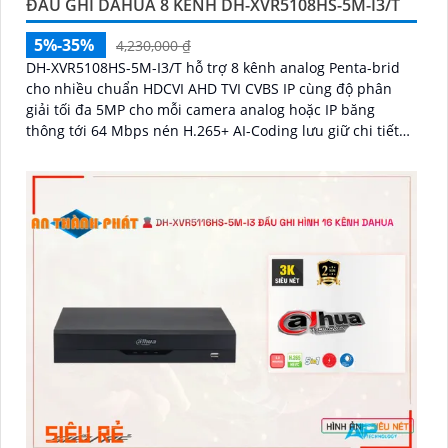
ĐẦU GHI DAHUA 8 KÊNH DH-XVR5108HS-5M-I3/T
5%-35%
4,230,000 ₫
DH-XVR5108HS-5M-I3/T hỗ trợ 8 kênh analog Penta-brid
cho nhiều chuẩn HDCVI AHD TVI CVBS IP cùng độ phân
giải tối đa 5MP cho mỗi camera analog hoặc IP băng
thông tới 64 Mbps nén H.265+ AI-Coding lưu giữ chi tiết
hình ảnh trong khi giảm dung lượng ổ cứng cần dùng