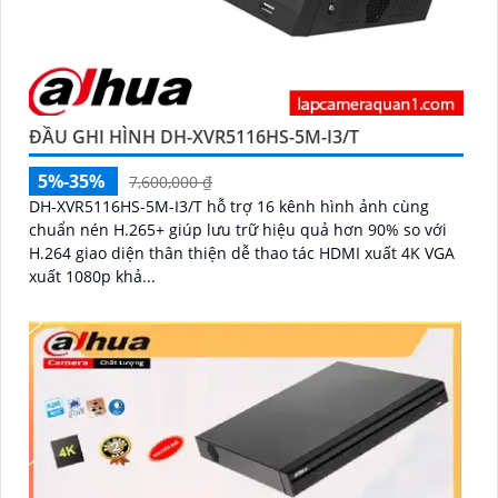
ĐẦU GHI HÌNH DH-XVR5116HS-5M-I3/T
5%-35%
7,600,000 ₫
DH-XVR5116HS-5M-I3/T hỗ trợ 16 kênh hình ảnh cùng
chuẩn nén H.265+ giúp lưu trữ hiệu quả hơn 90% so với
H.264 giao diện thân thiện dễ thao tác HDMI xuất 4K VGA
xuất 1080p khả...