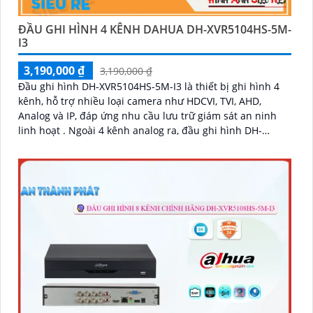
ĐẦU GHI HÌNH 4 KÊNH DAHUA DH-XVR5104HS-5M-
I3
3,190,000 ₫
3,190,000 ₫
Đầu ghi hình DH-XVR5104HS-5M-I3 là thiết bị ghi hình 4
kênh, hỗ trợ nhiều loại camera như HDCVI, TVI, AHD,
Analog và IP, đáp ứng nhu cầu lưu trữ giám sát an ninh
linh hoạt . Ngoài 4 kênh analog ra, đầu ghi hình DH-
XVR5104HS-5M-I3 còn giúp mở rộng thêm 2 kênh camera
IP hỗ trợ độ phân giải tối đa 6MP