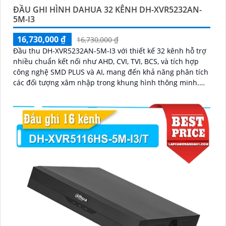
ĐẦU GHI HÌNH DAHUA 32 KÊNH DH-XVR5232AN-
5M-I3
16,730,000 ₫
16,730,000 ₫
Đầu thu DH-XVR5232AN-5M-I3 với thiết kế 32 kênh hỗ trợ
nhiều chuẩn kết nối như AHD, CVI, TVI, BCS, và tích hợp
công nghệ SMD PLUS và AI, mang đến khả năng phân tích
các đối tượng xâm nhập trong khung hình thông minh.
Đầu ghi đem lại sự nổi bật như hỗ trợ kết nối 2 HDD, khả
năng mở rộng thêm 16 kênh IP đáp ứng nhu cầu dễ dàng