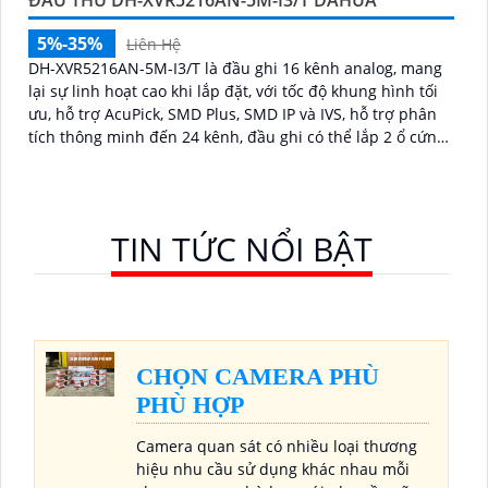
5%-35%
Liên Hệ
DH-XVR5216AN-5M-I3/T là đầu ghi 16 kênh analog, mang
lại sự linh hoạt cao khi lắp đặt, với tốc độ khung hình tối
ưu, hỗ trợ AcuPick, SMD Plus, SMD IP và IVS, hỗ trợ phân
tích thông minh đến 24 kênh, đầu ghi có thể lắp 2 ổ cứng
16 TB, chuẩn nén AI-Coding và H
TIN TỨC NỔI BẬT
CHỌN CAMERA PHÙ
PHÙ HỢP
Camera quan sát có nhiều loại thương
hiệu nhu cầu sử dụng khác nhau mỗi