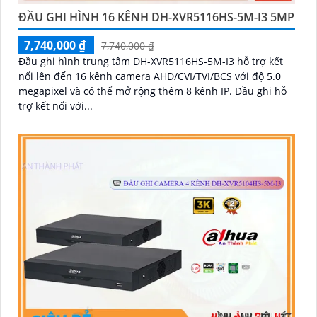
ĐẦU GHI HÌNH 16 KÊNH DH-XVR5116HS-5M-I3 5MP
7,740,000 ₫
7,740,000 ₫
Đầu ghi hình trung tâm DH-XVR5116HS-5M-I3 hỗ trợ kết
nối lên đến 16 kênh camera AHD/CVI/TVI/BCS với độ 5.0
megapixel và có thể mở rộng thêm 8 kênh IP. Đầu ghi hỗ
trợ kết nối với...