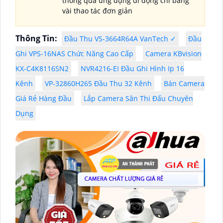
thông qua ứng dụng di động chỉ bằng
vài thao tác đơn giản
Thông Tin:
Đầu Thu VS-3664R64A VanTech ✓
Đầu
Ghi VPS-16NAS Chức Năng Cao Cấp
Camera KBvision
KX-C4K8116SN2
NVR4216-EI Đầu Ghi Hình Ip 16
Kênh
VP-32860H265 Đầu Thu 32 Kênh
Bán Camera
Giá Rẻ Hàng Đầu
Lắp Camera Sân Thi Đấu Chuyên
Dụng