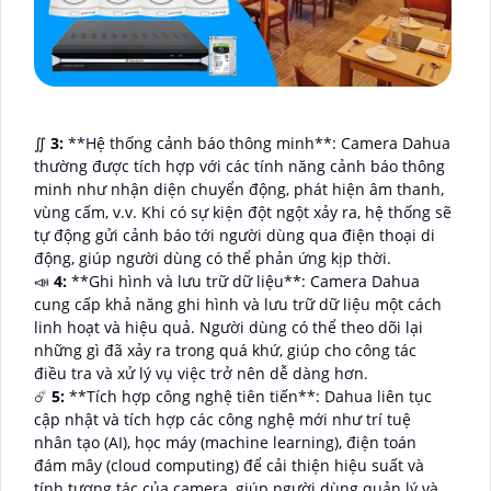
∬
3:
**Hệ thống cảnh báo thông minh**: Camera Dahua
thường được tích hợp với các tính năng cảnh báo thông
minh như nhận diện chuyển động, phát hiện âm thanh,
vùng cấm, v.v. Khi có sự kiện đột ngột xảy ra, hệ thống sẽ
tự động gửi cảnh báo tới người dùng qua điện thoại di
động, giúp người dùng có thể phản ứng kịp thời.
📣
4:
**Ghi hình và lưu trữ dữ liệu**: Camera Dahua
cung cấp khả năng ghi hình và lưu trữ dữ liệu một cách
linh hoạt và hiệu quả. Người dùng có thể theo dõi lại
những gì đã xảy ra trong quá khứ, giúp cho công tác
điều tra và xử lý vụ việc trở nên dễ dàng hơn.
☄️
5:
**Tích hợp công nghệ tiên tiến**: Dahua liên tục
cập nhật và tích hợp các công nghệ mới như trí tuệ
nhân tạo (AI), học máy (machine learning), điện toán
đám mây (cloud computing) để cải thiện hiệu suất và
tính tương tác của camera, giúp người dùng quản lý và