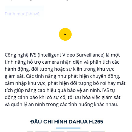
Dạ chắc chắn, đây là tư vấn của tôi về Camera Dahua
chính hãng giá rẻ và chất lượng:
1:
Camera Dahua là một thương hiệu nổi tiếng về sản
phẩm an ninh và giám sát.⚒
2:
Để Hoàn toàn tin cậy
Công nghệ IVS (Intelligent Video Surveillance) là một
mua Camera Dahua chính hãng, bạn nên mua từ các
tính năng hỗ trợ camera nhận diện và phân tích các
cửa hàng uy tín hoặc các đại lý chính thức của
hành động, đối tượng hoặc sự kiện trong khu vực
Dahua.☄️
3:
Mức giá của Camera Dahua có thể thay
giám sát. Các tính năng như phát hiện chuyển động,
đổi tùy vào model và chức năng của camera. Bạn nên
xâm nhập khu vực, phát hiện đối tượng bỏ rơi hay mất
tìm hiểu kỹ trước khi đầu tư.🎖️
4:
Chất lượng của
tích giúp nâng cao hiệu quả bảo vệ an ninh. IVS tự
Camera Dahua được đánh giá cao với độ phân giải
động cảnh báo khi có sự cố, tối ưu hóa việc giám sát
cao, tính năng thông minh và độ tin cậy.💖
5:
Nếu bạn
và quản lý an ninh trong các tình huống khác nhau.
muốn tìm camera Dahua giá rẻ, bạn có thể tham khảo
trên các website thương mại điện tử hoặc tại các cửa
hàng điện tử.
ĐẦU GHI HÌNH DAHUA H.265
Hy vọng rằng những thông tin trên sẽ giúp bạn chọn