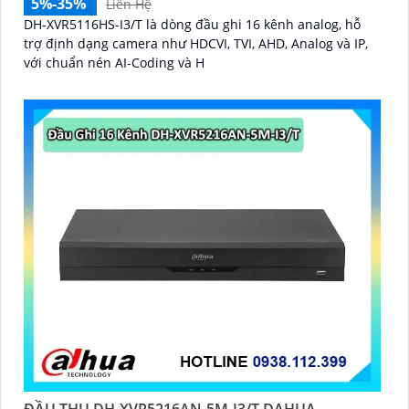
5%-35%
Liên Hệ
DH-XVR5116HS-I3/T là dòng đầu ghi 16 kênh analog, hỗ
trợ định dạng camera như HDCVI, TVI, AHD, Analog và IP,
với chuẩn nén AI-Coding và H
ĐẦU THU DH-XVR5216AN-5M-I3/T DAHUA