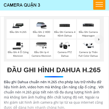
Đầu Ghi H.265
Đầu Ghi 2 HDD
Đầu Ghi Camera 4
Đầu Ghi Camera
Dahua
Kênh Dahua
Hdparagon
Đầu Ghi 4 Ổ Cứng
Đầu Ghi Ip 4
Camera PTZ
Camera Ip Thân
Kbvision
Camera Kbvision
Dahua
Full Color Dahua
ĐẦU GHI HÌNH DAHUA H.265
Đầu ghi Dahua chuẩn nén H.265 cho phép lưu trữ nhiều dữ
liệu hình ảnh, video hơn mà không cần nâng cấp ổ cứng . Với
chuẩn nén H.265 giúp tiết nén tối đa dung lượng hình ảnh
mà không làm ảnh hưởng đến chất lượng độ nét. Ngoài ra
khi giám sát hình ảnh camera ghi lại từ xa qua internet cũng
được dễ dàng hơn nhanh chóng hơn.