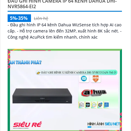
ĐẦU GHI HÌNH CAMERA IP 64 KÊNH DAHUA DHI-
NVR5864-EI2
5%-35%
Liên hệ
- Đầu ghi hình IP 64 kênh Dahua WizSense tích hợp AI cao
cấp. - Hỗ trợ camera lên đến 32MP, xuất hình 8K sắc nét. -
Công nghệ AcuPick tìm kiếm nhanh, chính xác