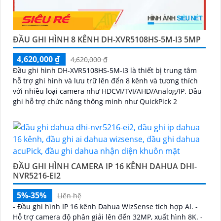
ĐẦU GHI HÌNH 8 KÊNH DH-XVR5108HS-5M-I3 5MP
4,620,000 ₫
4,620,000 ₫
Đầu ghi hình DH-XVR5108HS-5M-I3 là thiết bị trung tâm
hỗ trợ ghi hình và lưu trữ lên đến 8 kênh và tương thích
với nhiều loại camera như HDCVI/TVI/AHD/Analog/IP. Đầu
ghi hỗ trợ chức năng thông minh như QuickPick 2
ĐẦU GHI HÌNH CAMERA IP 16 KÊNH DAHUA DHI-
NVR5216-EI2
5%-35%
Liên hệ
- Đầu ghi hình IP 16 kênh Dahua WizSense tích hợp AI. -
Hỗ trợ camera độ phân giải lên đến 32MP, xuất hình 8K. -