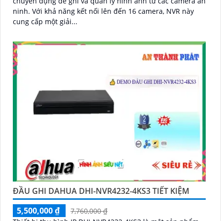
chuyên dụng để ghi và quản lý hình ảnh từ các camera an
ninh. Với khả năng kết nối lên đến 16 camera, NVR này
cung cấp một giải...
ĐẦU GHI DAHUA DHI-NVR4232-4KS3 TIẾT KIỆM
5,500,000 ₫
7,760,000 ₫