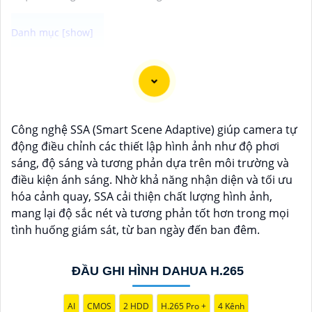
Dạ chắc chắn, đây là tư vấn của tôi về Camera Dahua
chính hãng giá rẻ và chất lượng:
1:
Camera Dahua là một thương hiệu nổi tiếng về sản
phẩm an ninh và giám sát.⚒
2:
Để Hoàn toàn tin cậy
Công nghệ SSA (Smart Scene Adaptive) giúp camera tự
mua Camera Dahua chính hãng, bạn nên mua từ các
động điều chỉnh các thiết lập hình ảnh như độ phơi
cửa hàng uy tín hoặc các đại lý chính thức của
sáng, độ sáng và tương phản dựa trên môi trường và
Dahua.☄️
3:
Mức giá của Camera Dahua có thể thay
điều kiện ánh sáng. Nhờ khả năng nhận diện và tối ưu
đổi tùy vào model và chức năng của camera. Bạn nên
hóa cảnh quay, SSA cải thiện chất lượng hình ảnh,
tìm hiểu kỹ trước khi đầu tư.🎖️
4:
Chất lượng của
mang lại độ sắc nét và tương phản tốt hơn trong mọi
Camera Dahua được đánh giá cao với độ phân giải
tình huống giám sát, từ ban ngày đến ban đêm.
cao, tính năng thông minh và độ tin cậy.💖
5:
Nếu bạn
muốn tìm camera Dahua giá rẻ, bạn có thể tham khảo
trên các website thương mại điện tử hoặc tại các cửa
ĐẦU GHI HÌNH DAHUA H.265
hàng điện tử.
Hy vọng rằng những thông tin trên sẽ giúp bạn chọn
AI
CMOS
2 HDD
H.265 Pro +
4 Kênh