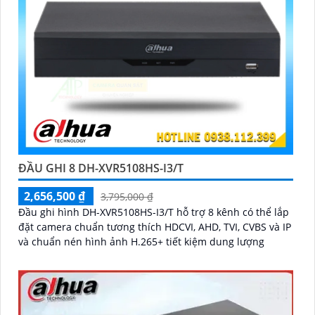
ĐẦU GHI 8 DH-XVR5108HS-I3/T
2,656,500 ₫
3,795,000 ₫
Đầu ghi hình DH-XVR5108HS-I3/T hỗ trợ 8 kênh có thể lắp
đặt camera chuẩn tương thích HDCVI, AHD, TVI, CVBS và IP
và chuẩn nén hình ảnh H.265+ tiết kiệm dung lượng