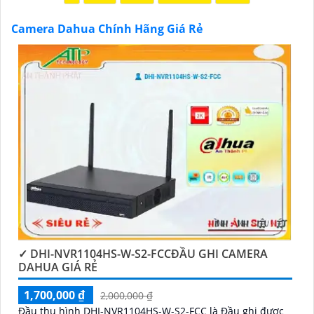
lựa được Camera Dahua chính hãng, giá rẻ và chất
lượng. Nếu bạn có thêm câu hỏi hoặc cần tư vấn
Camera Dahua Chính Hãng Giá Rẻ
thêm, đừng ngần ngại để lại Cung cấp cho công trình
biết.
'
✓ DHI-NVR1104HS-W-S2-FCCĐẦU GHI CAMERA
DAHUA GIÁ RẺ
1,700,000 ₫
2,000,000 ₫
Đầu thu hình DHI-NVR1104HS-W-S2-FCC là Đầu ghi được