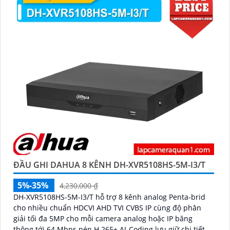
ĐẦU GHI DAHUA 8 KÊNH DH-XVR5108HS-5M-I3/T
5%-35%
4,230,000 ₫
DH-XVR5108HS-5M-I3/T hỗ trợ 8 kênh analog Penta-brid
cho nhiều chuẩn HDCVI AHD TVI CVBS IP cùng độ phân
giải tối đa 5MP cho mỗi camera analog hoặc IP băng
thông tới 64 Mbps nén H.265+ AI-Coding lưu giữ chi tiết