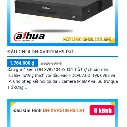
ĐẦU GHI 4 DH-XVR5104HS-I3/T
1,764,000 ₫
2,520,000 ₫
Đầu ghi 4 kênh DH-XVR5104HS-I3/T hỗ trợ chuẩn nén
H.265+, tương thích với đầu vào HDCVI, AHD, TVI, CVBS và
IP. Cho phép kết nối tối đa 6 camera IP 6MP và lưu trữ qua
1 ổ cứng...