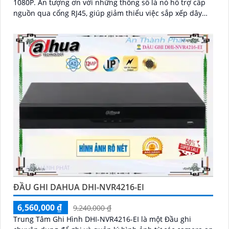
1080P. Ấn tượng ơn với những thông số là nó hỗ trợ cấp
nguồn qua cổng RJ45, giúp giảm thiểu việc sắp xếp dây
cáp phức tạp
ĐẦU GHI DAHUA DHI-NVR4216-EI
6,560,000 ₫
9,240,000 ₫
Trung Tâm Ghi Hình DHI-NVR4216-EI là một Đầu ghi