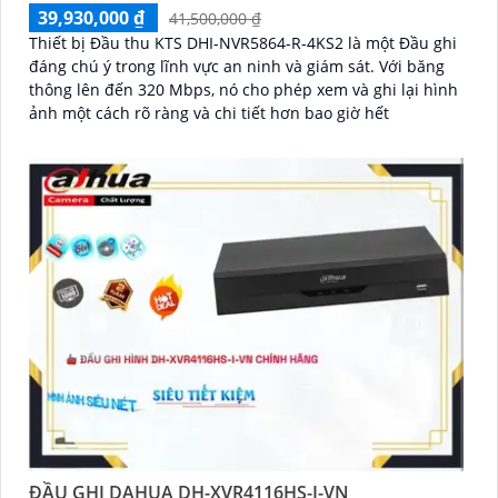
39,930,000 ₫
41,500,000 ₫
Thiết bị Đầu thu KTS DHI-NVR5864-R-4KS2 là một Đầu ghi
đáng chú ý trong lĩnh vực an ninh và giám sát. Với băng
thông lên đến 320 Mbps, nó cho phép xem và ghi lại hình
ảnh một cách rõ ràng và chi tiết hơn bao giờ hết
ĐẦU GHI DAHUA DH-XVR4116HS-I-VN