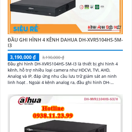
ĐẦU GHI HÌNH 4 KÊNH DAHUA DH-XVR5104HS-5M-
I3
3,190,000 ₫
3,190,000 ₫
Đầu ghi hình DH-XVR5104HS-5M-I3 là thiết bị ghi hình 4
kênh, hỗ trợ nhiều loại camera như HDCVI, TVI, AHD,
Analog và IP, đáp ứng nhu cầu lưu trữ giám sát an ninh
linh hoạt . Ngoài 4 kênh analog ra, đầu ghi hình DH-
XVR5104HS-5M-I3 còn giúp mở rộng thêm 2 kênh camera
IP hỗ trợ độ phân giải tối đa 6MP