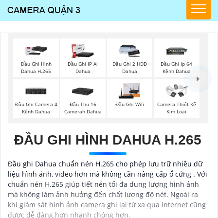
Đầu Ghi Hình
Đầu Ghi IP Ai
Đầu Ghi 2 HDD
Đầu Ghi Ip 64
Dahua H.265
Dahua
Dahua
Kênh Dahua
Đầu Ghi Camera 4
Đầu Thu 16
Đầu Ghi Wifi
Camera Thiết Kế
Kênh Dahua
Camerah Dahua
Kim Loại
ĐẦU GHI HÌNH DAHUA H.265
Đầu ghi Dahua chuẩn nén H.265 cho phép lưu trữ nhiều dữ
liệu hình ảnh, video hơn mà không cần nâng cấp ổ cứng . Với
chuẩn nén H.265 giúp tiết nén tối đa dung lượng hình ảnh
mà không làm ảnh hưởng đến chất lượng độ nét. Ngoài ra
khi giám sát hình ảnh camera ghi lại từ xa qua internet cũng
được dễ dàng hơn nhanh chóng hơn.