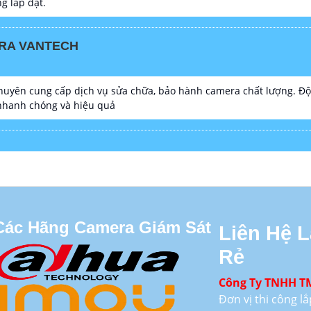
g lắp đặt.
RA VANTECH
yên cung cấp dịch vụ sửa chữa, bảo hành camera chất lượng. Đội 
 nhanh chóng và hiệu quả
Các Hãng Camera Giám Sát
Liên Hệ 
Rẻ
Công Ty TNHH T
Đơn vị thi công 