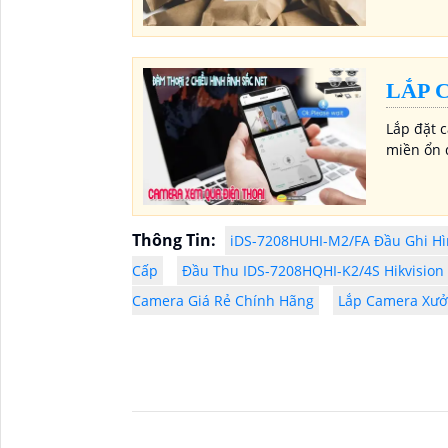
LẮP 
Lắp đặt 
miền ổn 
Thông Tin:
iDS-7208HUHI-M2/FA Đầu Ghi Hì
Cấp
Đầu Thu IDS-7208HQHI-K2/4S Hikvision
Camera Giá Rẻ Chính Hãng
Lắp Camera Xưở