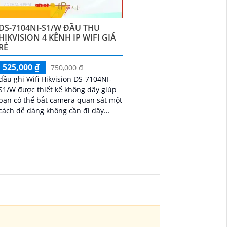
DS-7104NI-S1/W ĐẦU THU
HIKVISION 4 KÊNH IP WIFI GIÁ
RẺ
525,000 ₫
750,000 ₫
đầu ghi Wifi Hikvision DS-7104NI-
S1/W được thiết kế không dây giúp
bạn có thể bắt camera quan sát một
cách dễ dàng không cần đi dây
rườm rà,là lựa chọn lý tưởng cho các
hệ thống...