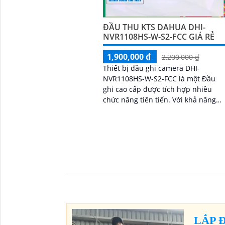
ĐẦU THU KTS DAHUA DHI-
NVR1108HS-W-S2-FCC GIÁ RẺ
1,900,000 ₫
2,200,000 ₫
Thiết bị đầu ghi camera DHI-
NVR1108HS-W-S2-FCC là một Đầu
ghi cao cấp được tích hợp nhiều
chức năng tiên tiến. Với khả năng
thu hình chất lượng ONVIF, thiết bị
cho phép người dùng thu lại hình
ảnh rõ nét và chân thực
LẮP 