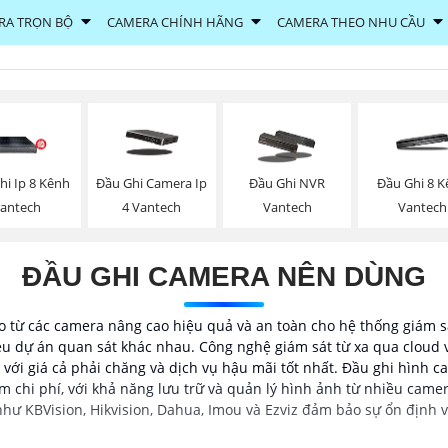
RA TRỌN BỘ
CAMERA CHÍNH HÃNG
CAMERA THEO NHU CẦU
hi Ip 8 Kênh
Đầu Ghi Camera Ip
Đầu Ghi NVR
Đầu Ghi 8 
antech
4 Vantech
Vantech
Vantech
ĐẦU GHI CAMERA NÊN DÙNG
deo từ các camera nâng cao hiệu quả và an toàn cho hệ thống giám sá
 dự án quan sát khác nhau. Công nghệ giám sát từ xa qua cloud v
ới giá cả phải chăng và dịch vụ hậu mãi tốt nhất. Đầu ghi hình ca
ệm chi phí, với khả năng lưu trữ và quản lý hình ảnh từ nhiều cam
như KBVision, Hikvision, Dahua, Imou và Ezviz đảm bảo sự ổn định v