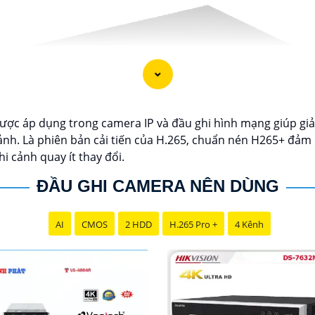
ược áp dụng trong camera IP và đầu ghi hình mạng giúp gi
h. Là phiên bản cải tiến của H.265, chuẩn nén H265+ đảm b
i cảnh quay ít thay đổi.
ĐẦU GHI CAMERA NÊN DÙNG
AI
CMOS
2 HDD
H.265 Pro +
4 Kênh