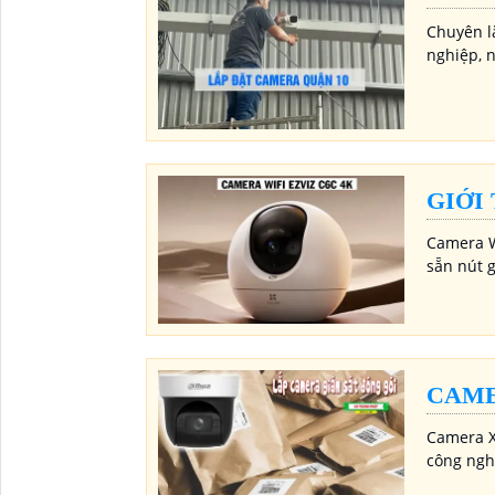
Chuyên l
nghiệp, 
GIỚI
Camera W
sẵn nút 
CAME
Camera X
công ngh