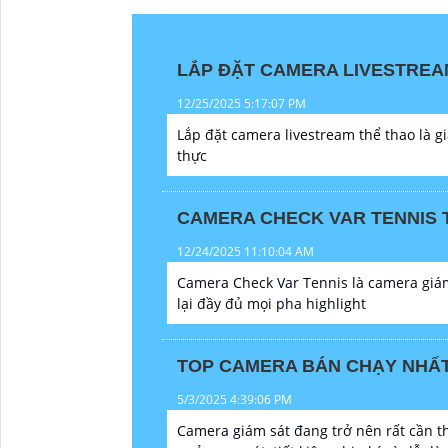
LẮP ĐẶT CAMERA LIVESTREA
12/25/2025 5:17:07 PM
Lắp đặt camera livestream thể thao là gi
thực
CAMERA CHECK VAR TENNIS 
12/24/2025 11:10:04 AM
Camera Check Var Tennis là camera giám 
lại đầy đủ mọi pha highlight
TOP CAMERA BÁN CHẠY NHẤT 
5/3/2025 4:39:06 PM
Camera giám sát đang trở nên rất cần th