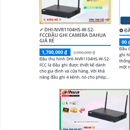
✓ DHI-NVR1104HS-W-S2-
❂ ĐẦ
FCCĐẦU GHI CAMERA DAHUA
GIÁ RẺ
00 
Đầu G
1,700,000 ₫
2,000,000 ₫
ghi h
Đầu thu hình DHI-NVR1104HS-W-S2-
thống giám
FCC là Đầu ghi được thiết kế dành
một n
cho gia đình và cửa hàng. Với khả
vực a
năng đầu ghi 4 kênh, nó cho phép
này...
ghi hình trong và nét cả ngày lẫn
đêm, với độ phân giải 6.0 MP