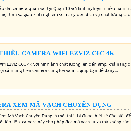
ắp đặt camera quan sát tại Quận 10 với kinh nghiệm nhiều năm tr
nhiệt tình và giàu kinh nghiệm sẽ mang đến dịch vụ chất lượng cao
 THIỆU CAMERA WIFI EZVIZ C6C 4K
ifi EZVIZ C6C 4K với hình ảnh chất lượng lên đến 8mp, khả năng qu
gọi cảm ứng trên camera cùng loa và mic giúp bạn dễ dàng...
RA XEM MÃ VẠCH CHUYÊN DỤNG
em Mã Vạch Chuyên Dụng là một thiết bị được thiết kế đặc biệt để
ệ tiên tiến, camera này cho phép đọc mã vạch từ xa mà không cần t