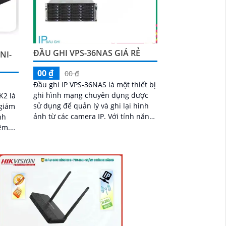
ĐẦU GHI VPS-36NAS GIÁ RẺ
NI-
00 ₫
00 ₫
Đầu ghi IP VPS-36NAS là một thiết bị
ghi hình mạng chuyên dụng được
K2 là
sử dụng để quản lý và ghi lại hình
 giám
ảnh từ các camera IP. Với tính năng
nh
cao cấp và khả năng chất lượng
đêm.
hình ảnh...
 chip