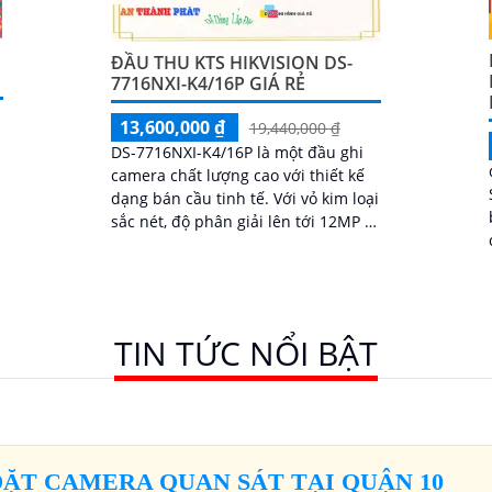
ĐẦU THU KTS HIKVISION DS-
7716NXI-K4/16P GIÁ RẺ
13,600,000 ₫
19,440,000 ₫
DS-7716NXI-K4/16P là một đầu ghi
camera chất lượng cao với thiết kế
dạng bán cầu tinh tế. Với vỏ kim loại
sắc nét, độ phân giải lên tới 12MP và
công nghệ IP chính hãng, nó mang
lại hình ảnh trung thực và sắc nét
TIN TỨC NỔI BẬT
ĐẶT CAMERA QUAN SÁT TẠI QUẬN 10