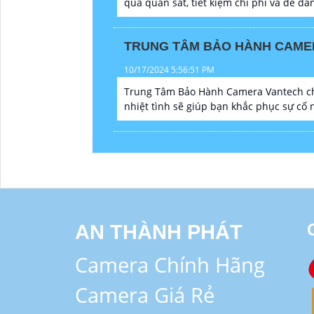
quả quan sát, tiết kiệm chi phí và dễ dàn
TRUNG TÂM BẢO HÀNH CAME
10/17/2024 5:56:51 PM
Trung Tâm Bảo Hành Camera Vantech chu
nhiệt tình sẽ giúp bạn khắc phục sự cố
AN THÀNH PHÁT
Camera Chính Hãng
Camera Giá Rẻ