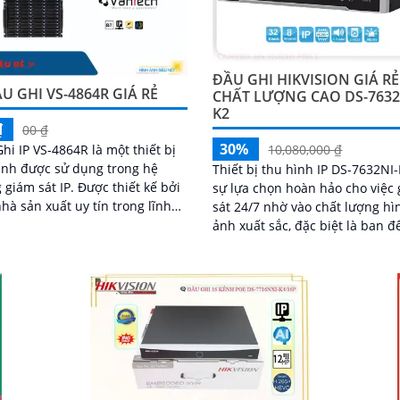
ĐẦU GHI HIKVISION GIÁ RẺ
U GHI VS-4864R GIÁ RẺ
CHẤT LƯỢNG CAO DS-7632
K2
₫
00 ₫
30%
hi IP VS-4864R là một thiết bị
10,080,000 ₫
ình được sử dụng trong hệ
Thiết bị thu hình IP DS-7632NI-
 sát IP. Được thiết kế bởi
sự lựa chọn hoàn hảo cho việc
hà sản xuất uy tín trong lĩnh
sát 24/7 nhờ vào chất lượng hì
n ninh và giám sát, đầu ghi
ảnh xuất sắc, đặc biệt là ban 
Với công nghệ chuyên dụng và
xử...