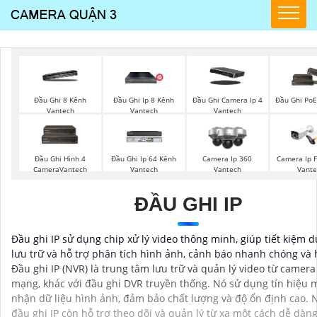
Đầu Ghi 8 Kênh
Đầu Ghi Ip 8 Kênh
Đầu Ghi Camera Ip 4
Đầu Ghi PoE
Vantech
Vantech
Vantech
Đầu Ghi Hình 4
Đầu Ghi Ip 64 Kênh
Camera Ip 360
Camera Ip F
CameraVantech
Vantech
Vantech
Vante
ĐẦU GHI IP
Đầu ghi IP sử dụng chip xử lý video thông minh, giúp tiết kiệm 
lưu trữ và hỗ trợ phân tích hình ảnh, cảnh báo nhanh chóng và 
Đầu ghi IP (NVR) là trung tâm lưu trữ và quản lý video từ camera
mạng, khác với đầu ghi DVR truyền thống. Nó sử dụng tín hiệu
nhận dữ liệu hình ảnh, đảm bảo chất lượng và độ ổn định cao. N
đầu ghi IP còn hỗ trợ theo dõi và quản lý từ xa một cách dễ dàng