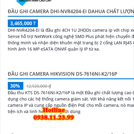
5%-35%
liên hệ
Đầu ghi VIGI NVR1008H-8P mang đến khả năng giám sát 8 kên
lúc với hình ảnh rõ nét đạt chuẩn 8MP hỗ trợ ổ cứng tối đa 1
bảo lưu trữ dài ngày không lo thiếu dung lượng tích hợp tính 
thông minh giúp quản lý hình ảnh hiệu quả cùng loa và mic c
đàm thoại hai chiều.
ĐẦU GHI 8K DS-96256NXI-S24R
5%-35%
Liên Hệ
DS-96256NXI-S24R hỗ trợ ghi hình lên đến 256 camera IP độ ph
tối đa 32MP, băng thông đầu vào 1280Mbps. Hệ thống AI tích hợp giúp
nhận diện khuôn mặt, bảo vệ chu vi, truy xuất thông minh Acu