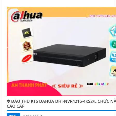
✲ ĐẦU THU KTS DAHUA DHI-NVR4216-4KS2/L CHỨC N
CAO CẤP