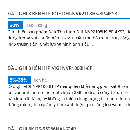
ĐẦU GHI 8 IP DS-7608NXI-K2(D)
4,466,000 ₫
6,380,000 ₫
Đầu ghi hình DS-7608NXI-K2(D) hỗ trợ 8 kênh IP, chuẩn nén
H.265+/H.265/H.264+/H