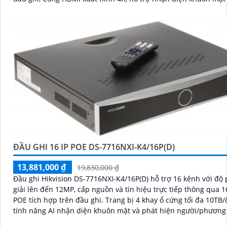
hiện chuyển động thông minh
ĐẦU GHI 16 IP POE DS-7716NXI-K4/16P(D)
13,881,000 ₫
19,830,000 ₫
Đầu ghi Hikvision DS-7716NXI-K4/16P(D) hỗ trợ 16 kênh với độ
giải lên đến 12MP, cấp nguồn và tín hiệu trực tiếp thông qua 
POE tích hợp trên đầu ghi. Trang bị 4 khay ổ cứng tối đa 10TB/ổ cùng
tính năng AI nhận diện khuôn mặt và phát hiện người/phương 