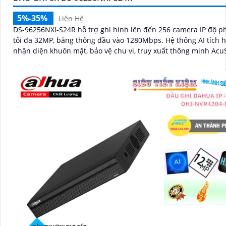
ĐẦU GHI 8 KÊNH IP POE DHI-NVR2108HS-8P-4KS3
30%
4,500,000 ₫
Giới thiệu sản phẩm Đầu Thu hình DHI-NVR2108HS-8P-4KS3, ti
dung lượng với chuẩn nén H.265+. Đầu thu hỗ trợ IP POE, cổng LAN
RJ45 thuận tiện. Chất lượng hình ảnh siêu...
ĐẦU GHI 8 KÊNH IP VIGI NVR1008H-8P