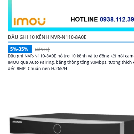
ĐẦU GHI 10 KÊNH NVR-N110-8A0E
5%-35%
Liên Hệ
Đầu ghi NVR-N110-8A0E hỗ trợ 10 kênh và tự động kết nối cam
IMOU qua Auto Pairing, băng thông tổng 90Mbps, tương thích
đến 8MP. Chuẩn nén H.265/H