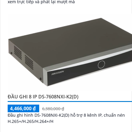
ĐẦU GHI 64 KÊNH VIGI NVR4064H
5%-35%
liên hệ
TP-LINK VIGI NVR4032H quản lý tới 32 camera với độ phân giải 
8MP cho hình ảnh rõ nét. Hỗ trợ giải mã đồng thời nhiều kênh giúp
xem trực tiếp và phát lại mượt mà