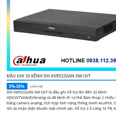
ĐẦU GHI 32 KÊNH DH-XVR5232AN-5M-I3/T
5%-35%
Liên Hệ
DH-XVR5232AN-5M-I3/T là đầu ghi hỗ trợ lên đến 32 kênh
HDCVI/TVI/AHD/Analog và 48 kênh IP, có thể đàm thoại 2 chiều 
bằng camera analog, tích hợp tính năng thông minh AcuPick, 
IVS và nhận diện khuôn mặt chính xác, hỗ trợ 2 ổ cứng 16 TB, k
xem camera dễ dàng