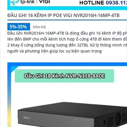
ĐẦU GHI 16 KÊNH IP POE VIGI NVR2016H-16MP-4TB
5%-35%
liên hệ
Đầu Ghi NVR2016H-16MP-4TB là dòng đầu ghi 16 kênh IP độ ph
lên đến 8MP cho mỗi kênh tích hợp ổ cứng 4TB đi kèm them đầ
2 khay ổ cứng (tổng dung lượng đến 32TB). Xử lý thông minh n
người và phương tiện giúp lọc sự kiện quan trọng