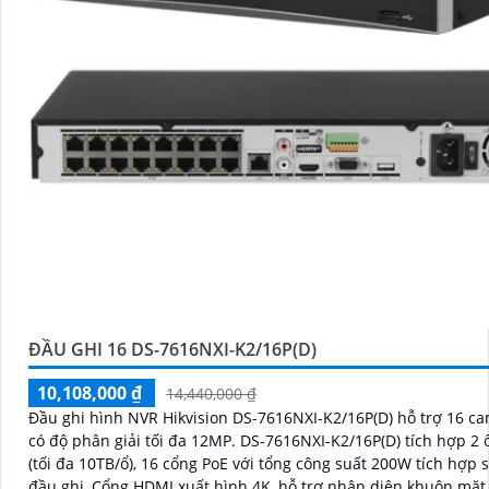
ĐẦU GHI 16 DS-7616NXI-K2/16P(D)
10,108,000 ₫
14,440,000 ₫
Đầu ghi hình NVR Hikvision DS-7616NXI-K2/16P(D) hỗ trợ 16 ca
có độ phân giải tối đa 12MP. DS-7616NXI-K2/16P(D) tích hợp 2 ổ cứng
(tối đa 10TB/ổ), 16 cổng PoE với tổng công suất 200W tích hợp 
đầu ghi, Cổng HDMI xuất hình 4K, hỗ trợ nhận diện khuôn mặt