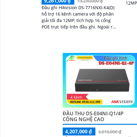
9,261,000 ₫
13,230,000 ₫
12MP. Băng thông đầ
Đầu ghi Hikvision DS-7716NXI-K4(D)
256M
hỗ trợ 16 kênh camera với độ phân
HDMI 
giải tối đa 12MP, tích hợp 16 cổng
POE trực tiếp trên đầu ghi. Ngoài ra
mẫu đầu ghi này cũng hỗ trợ 4 ổ
cứng tối đa 10TB/ổ, 16 kênh phát
hiện người/phương tiện cùng nhận
diện khuôn mặt thông minh
ĐẦU THU DS-E04NI-Q1/4P
CÔNG NGHỆ CAO
4,207,000 ₫
6,010,000 ₫