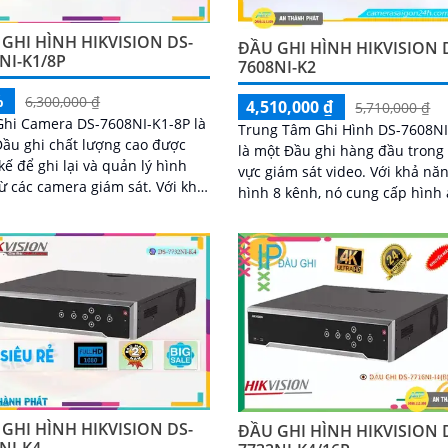
GHI HÌNH HIKVISION DS-
ĐẦU GHI HÌNH HIKVISION 
NI-K1/8P
7608NI-K2
%
6,300,000 ₫
4,510,000 ₫
5,710,000 ₫
hi Camera DS-7608NI-K1-8P là
Trung Tâm Ghi Hình DS-7608NI
ầu ghi chất lượng cao được
là một Đầu ghi hàng đầu trong 
 kế để ghi lại và quản lý hình
vực giám sát video. Với khả năng ghi
 các camera giám sát. Với khả
hình 8 kênh, nó cung cấp hình
 chứa đến 8 kênh camera, đầu
chất lượng cao và rõ nét
ày giúp bạn theo dõi và bảo vệ
 gian theo cách hiệu quả nhất
GHI HÌNH HIKVISION DS-
ĐẦU GHI HÌNH HIKVISION 