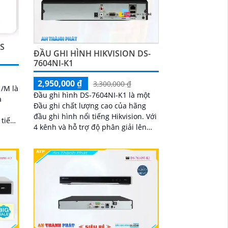
DS
ĐẦU GHI HÌNH HIKVISION DS-
7604NI-K1
2,950,000 ₫
3,300,000 ₫
1/M là
Đầu ghi hình DS-7604NI-K1 là một
a
Đầu ghi chất lượng cao của hãng
đầu ghi hình nổi tiếng Hikvision. Với
4 kênh và hỗ trợ độ phân giải lên
hình
đến 4K, Đầu ghi này cho phép ghi lại
 cách
hình ảnh rõ nét và chi tiết