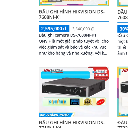
ĐẦU GHI HÌNH HIKVISION DS-
ĐẦU 
7608NI-K1
7608
2,595,000 ₫
30
3,640,000 ₫
Đầu ghi camera DS-7608NI-K1
Đầu G
ONVIF là một giải pháp tuyệt vời cho
một Đ
việc giám sát và bảo vệ các khu vực
thiết
như kho hàng và nhà xưởng. Với khả
ảnh từ
năng ghi hình 8 kênh, đầu ghi này
năng
được tích hợp công nghệ chính
ghi n
hãng IP, mang lại chất lượng hình
không
ảnh ưu việt
ĐẦU GHI HÌNH HIKVISION DS-
ĐẦU 