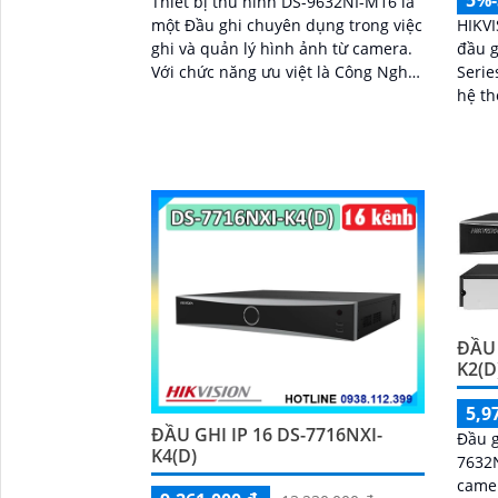
Thiết bị thu hình DS-9632NI-M16 là
một Đầu ghi chuyên dụng trong việc
HIKV
ghi và quản lý hình ảnh từ camera.
đầu g
Với chức năng ưu việt là Công Nghệ
Serie
AI, thiết bị này mang lại hiệu suất
hệ th
hoạt động thông minh và chính xác
yêu c
định 
hạn
ĐẦU 
K2(D
5,9
ĐẦU GHI IP 16 DS-7716NXI-
Đầu g
K4(D)
7632N
camer