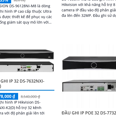
liên hệ
Hikvision với khả năng hỗ trợ 
ISION DS-96128NI-M8 là dòng
camera IP đầu vào độ phân giải
hi hình IP cao cấp thuộc Ultra
đa lên đến 32MP. Đầu ghi sử dụng
s được thiết kế để phục vụ các
chuẩn nén hình ảnh H265+ tư
ống giám sát quy mô lớn với
thích với tín hiệu ngõ ra HDMI 
ầu cao về hiệu năng, độ ổn
VGA, hỗ trợ 2 khe cắm ổ cứng S
và khả năng lưu trữ dữ liệu dài
mỗi ổ có dung lượng tối đa 16
GHI IP 32 DS-7632NXI-
)
78,000 ₫
8,540,000 ₫
hi hình IP Hikvision DS-
XI-K2(D) hỗ trợ 32 kênh
ĐẦU GHI IP POE 32 DS-773
a với độ phân giải lên tới