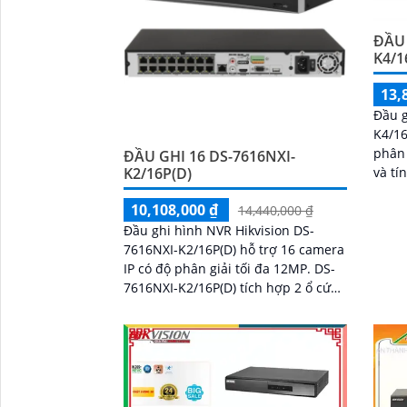
ĐẦU 
K4/1
13,
Đầu g
K4/16
phân 
ĐẦU GHI 16 DS-7616NXI-
K2/16P(D)
và tí
cổng 
10,108,000 ₫
14,440,000 ₫
Trang
cùng 
Đầu ghi hình NVR Hikvision DS-
mặt v
7616NXI-K2/16P(D) hỗ trợ 16 camera
IP có độ phân giải tối đa 12MP. DS-
7616NXI-K2/16P(D) tích hợp 2 ổ cứng
(tối đa 10TB/ổ), 16 cổng PoE với tổng
công suất 200W tích hợp sẵn trên
đầu ghi, Cổng HDMI xuất hình 4K, hỗ
trợ nhận diện khuôn mặt và phát
hiện chuyển động thông minh