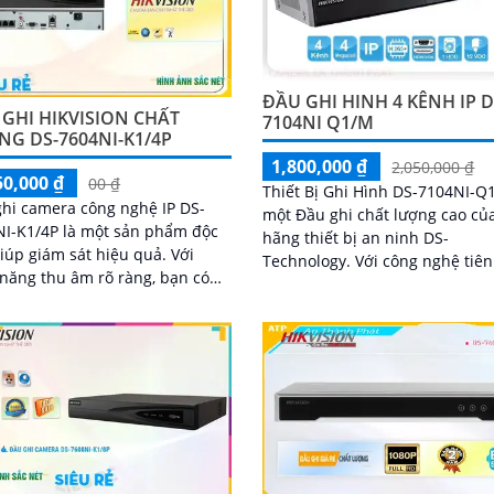
ĐẦU GHI HINH 4 KÊNH IP 
GHI HIKVISION CHẤT
7104NI Q1/M
G DS-7604NI-K1/4P
1,800,000 ₫
2,050,000 ₫
50,000 ₫
00 ₫
Thiết Bị Ghi Hình DS-7104NI-Q
hi camera công nghệ IP DS-
một Đầu ghi chất lượng cao củ
I-K1/4P là một sản phẩm độc
hãng thiết bị an ninh DS-
iúp giám sát hiệu quả. Với
Technology. Với công nghệ tiên tiến,
năng thu âm rõ ràng, bạn có
nó cho phép ghi lại và lưu trữ 
ghe lại các hoạt động mà
ảnh từ các camera an ninh một
 bỏ lỡ bất kỳ chi tiết nào
chính xác và rõ ràng