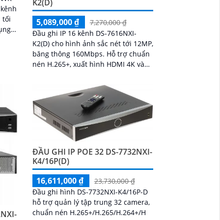
K2(D)
8 kênh
 tối
5,089,000 ₫
7,270,000 ₫
Đầu ghi IP 16 kênh DS-7616NXI-
ơng
K2(D) cho hình ảnh sắc nét tới 12MP,
và
băng thông 160Mbps. Hỗ trợ chuẩn
ATA,
nén H.265+, xuất hình HDMI 4K và
TB
VGA Full HD. Thiết bị tích hợp 2 ổ
cứng...
ĐẦU GHI IP POE 32 DS-7732NXI-
K4/16P(D)
16,611,000 ₫
23,730,000 ₫
Đầu ghi hình DS-7732NXI-K4/16P-D
hỗ trợ quản lý tập trung 32 camera,
chuẩn nén H.265+/H.265/H.264+/H
2NXI-