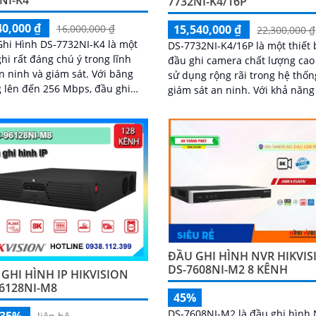
NI-K4
7732NI-K4/16P
40,000 ₫
15,540,000 ₫
16,000,000 ₫
22,300,000 ₫
hi Hình DS-7732NI-K4 là một
DS-7732NI-K4/16P là một thiết 
hi rất đáng chú ý trong lĩnh
đầu ghi camera chất lượng ca
ninh và giám sát. Với băng
sử dụng rộng rãi trong hệ thốn
 lên đến 256 Mbps, đầu ghi
giám sát an ninh. Với khả năng kết
ho hình ảnh rõ nét và tươi hơn
nối và quản lý đến 32 camera, t
ỳ khi nào
bị này mang đến hình ảnh sắc 
và chất lượng cao
ĐẦU GHI HÌNH NVR HIKVI
DS-7608NI-M2 8 KÊNH
GHI HÌNH IP HIKVISION
6128NI-M8
45%
DS-7608NI-M2 là đầu ghi hình
-35%