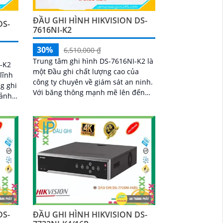
ĐẦU GHI HÌNH HIKVISION DS-
DS-
7616NI-K2
30%
6,510,000 ₫
Trung tâm ghi hình DS-7616NI-K2 là
-K2
một Đầu ghi chất lượng cao của
lĩnh
công ty chuyên về giám sát an ninh.
Với băng thông mạnh mẽ lên đến
 ảnh
80Mbps, nó cung cấp khả năng giám
sát ban đêm hiệu quả với hình ảnh
siêu sắc nét Ultra 4K đạt độ phân
giải 8MP
DS-
ĐẦU GHI HÌNH HIKVISION DS-