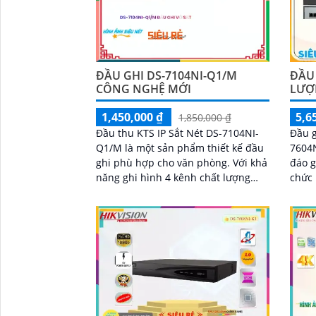
'
ĐẦU GHI DS-7104NI-Q1/M
ĐẦU 
CÔNG NGHỆ MỚI
LƯỢN
1,450,000 ₫
5,6
1,850,000 ₫
Đầu thu KTS IP Sắt Nét DS-7104NI-
Đầu g
Q1/M là một sản phẩm thiết kế đầu
7604N
ghi phù hợp cho văn phòng. Với khả
đáo g
năng ghi hình 4 kênh chất lượng
chức 
hình 4.0 MP, độ phân giải Ultra 2k IP,
thể n
nó...
không