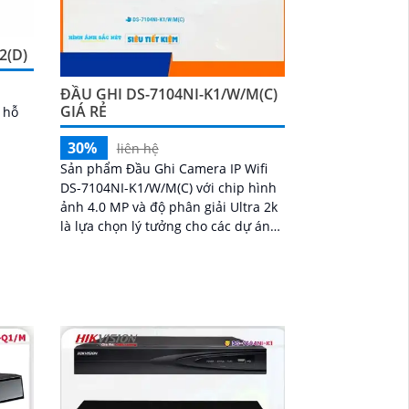
2(D)
ĐẦU GHI DS-7104NI-K1/W/M(C)
GIÁ RẺ
 hỗ
30%
liên hệ
Sản phẩm Đầu Ghi Camera IP Wifi
DS-7104NI-K1/W/M(C) với chip hình
ảnh 4.0 MP và độ phân giải Ultra 2k
là lựa chọn lý tưởng cho các dự án
ảnh sảnh sắt nét với khả năng giám
sát ban đêm đáng tin cậy