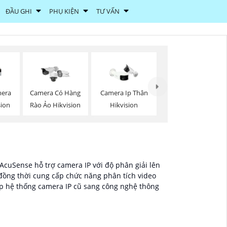
ĐẦU GHI
PHỤ KIỆN
TƯ VẤN
mera
Camera Có Hàng
Camera Ip Thân
sion
Rào Ảo Hikvision
Hikvision
ý AcuSense hỗ trợ camera IP với độ phân giải lên
 đồng thời cung cấp chức năng phân tích video
ấp hệ thống camera IP cũ sang công nghệ thông