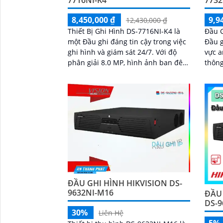
7716NI-K4
7732
8,450,000 ₫
9,9
12,430,000 ₫
Thiết Bị Ghi Hình DS-7716NI-K4 là
Đầu G
một Đầu ghi đáng tin cậy trong việc
Đầu g
ghi hình và giám sát 24/7. Với độ
vực an 
phân giải 8.0 MP, hình ảnh ban đêm
thông
cũng rất sắc nét
này c
bất k
ĐẦU GHI HÌNH HIKVISION DS-
9632NI-M16
ĐẦU 
DS-9
30%
Liên Hệ
5%