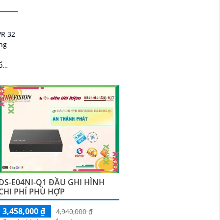
VR 32
ng
DS-E04NI-Q1 ĐẦU GHI HÌNH
CHI PHÍ PHÙ HỢP
3,458,000 ₫
4,940,000 ₫