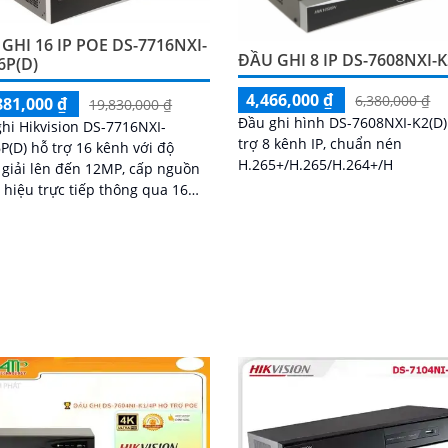
GHI 16 IP POE DS-7716NXI-
ĐẦU GHI 8 IP DS-7608NXI-K
6P(D)
4,466,000 ₫
6,380,000 ₫
881,000 ₫
19,830,000 ₫
Đầu ghi hình DS-7608NXI-K2(D)
hi Hikvision DS-7716NXI-
trợ 8 kênh IP, chuẩn nén
P(D) hỗ trợ 16 kênh với độ
H.265+/H.265/H.264+/H
giải lên đến 12MP, cấp nguồn
n hiệu trực tiếp thông qua 16
POE tích hợp trên đầu ghi.
 bị 4 khay ổ cứng tối đa 10TB/ổ
tính năng AI nhận diện khuôn
à phát hiện người/phương tiện