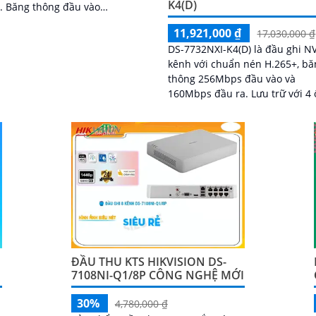
K4(D)
u vào
bps, đầu ra 160Mbps, cổng
11,921,000 ₫
17,030,000 ₫
4K, VGA Full HD
DS-7732NXI-K4(D) là đầu ghi N
kênh với chuẩn nén H.265+, bă
thông 256Mbps đầu vào và
160Mbps đầu ra. Lưu trữ với 4 ổ
cứng tối đa 10TB mỗi ổ. Hỗ trợ AI
thông minh: nhận...
ĐẦU THU KTS HIKVISION DS-
7108NI-Q1/8P CÔNG NGHỆ MỚI
30%
4,780,000 ₫