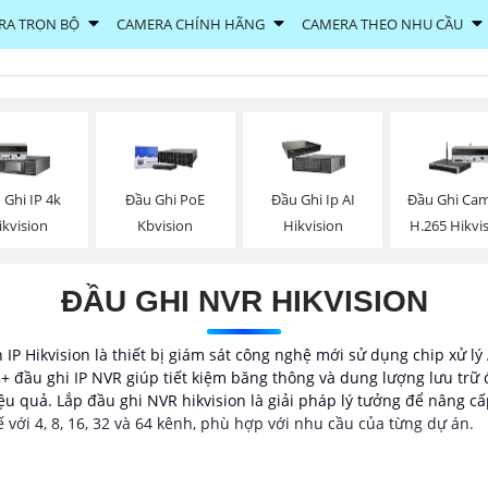
RA TRỌN BỘ
CAMERA CHÍNH HÃNG
CAMERA THEO NHU CẦU
 Ghi IP 4k
Đầu Ghi PoE
Đầu Ghi Ip AI
Đầu Ghi Ca
ikvision
Kbvision
Hikvision
H.265 Hikvi
ĐẦU GHI NVR HIKVISION
 IP Hikvision là thiết bị giám sát công nghệ mới sử dụng chip xử l
+ đầu ghi IP NVR giúp tiết kiệm băng thông và dung lượng lưu trữ
u quả. Lắp đầu ghi NVR hikvision là giải pháp lý tưởng để nâng c
 với 4, 8, 16, 32 và 64 kênh, phù hợp với nhu cầu của từng dự án.