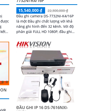
7732NI-K4/16P
15,540,000 ₫
22,300,000 ₫
bị
Đầu ghi camera DS-7732NI-K4/16P
o được
là một Đầu ghi chất lượng với khả
g
năng ghi hình đến 32 kênh. Với độ
phân giải FULL HD 1080P, đầu ghi
hiết
này mang lại hình ảnh chất lượng
nét
cao và sắc nét
SION
ĐẦU GHI IP 16 DS-7616NXI-
 NVR