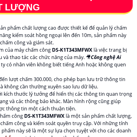
ẤT LƯỢNG
sản phẩm chất lượng cao được thiết kế để quản lý chấm
ả năng kiểm soát hồng ngoại lên đến 10m, sản phẩm này
c chấm công và giám sát.
iểm của máy chấm công
DS-K1T343MFWX
là việc trang bị
u và thao tác các chức năng của máy. 🎥
Công nghệ Ai
 ty có nhân viên không biết tiếng Anh hoặc không quen
ến lượt chấm 300.000, cho phép bạn lưu trữ thông tin
 không cần thường xuyên sao lưu dữ liệu.
i kích thước lý tưởng để hiển thị các thông tin quan trọng
ạng và các thông báo khác. Màn hình rộng cũng giúp
c thông tin một cách thuận tiện.
chấm công
DS-K1T343MFWX
là một sản phẩm chất lượng,
ý chấm công và kiểm soát quyền truy cập. Với những tính
 phẩm này sẽ là một sự lựa chọn tuyệt vời cho các doanh