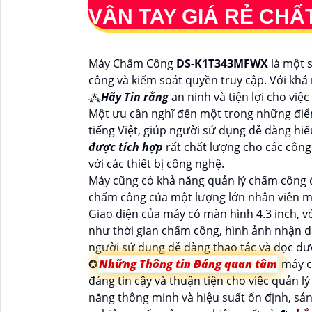
VÂN TAY GIÁ RẺ CH
Máy Chấm Công
DS-K1T343MFWX
là một 
công và kiểm soát quyền truy cập. Với kh
⁂
Hãy Tin rằng
an ninh và tiện lợi cho việ
Một ưu cần nghĩ đến một trong những đ
tiếng Việt, giúp người sử dụng dễ dàng hiể
được tích hợp
rất chất lượng cho các công
với các thiết bị công nghệ.
Máy cũng có khả năng quản lý chấm công đ
chấm công của một lượng lớn nhân viên mà
Giao diện của máy có màn hình 4.3 inch, vớ
như thời gian chấm công, hình ảnh nhận d
người sử dụng dễ dàng thao tác và đọc đượ
✪
Những Thông tin Đáng quan tâm
máy 
đáng tin cậy và thuận tiện cho việc quản l
năng thông minh và hiệu suất ổn định, sản