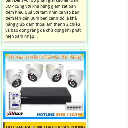
Ban Đêm với độ phân giải cao lên đến
3MP cùng với khả năng giám sát ban
đêm hiệu quả với tầm nhìn xa vào ban
đêm lên đến 30m bên cạnh đó là khả
năng giúp đàm thoại âm thanh 2 chiều
và báo động răng de chủ động khi phát
hiện xâm nhập...
BỘ CAMERA IP WIFI DAHUA VĂN PHÒNG