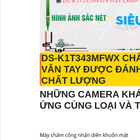
DS-K1T343MFWX
CH
VÂN TAY ĐƯỢC ĐÁNH
CHẤT LƯỢNG
NHỮNG CAMERA KHÁ
ỨNG CÙNG LOẠI VÀ 
Máy chấm công nhận diên khuôn mặt