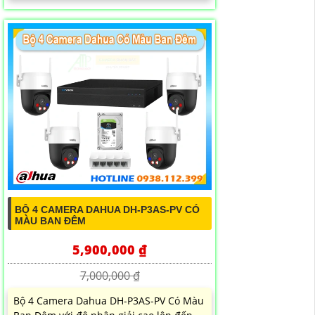
BỘ 4 CAMERA DAHUA DH-P3AS-PV CÓ
MÀU BAN ĐÊM
5,900,000 ₫
7,000,000 ₫
Bộ 4 Camera Dahua DH-P3AS-PV Có Màu