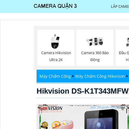
LẮP CAME
Camera Hikvision
Camera 360 Báo
Đầu G
Ultra 2K
Động
H
Máy Chấm Công
Máy Chấm Công Hikvision
Hikvision DS-K1T343MFW