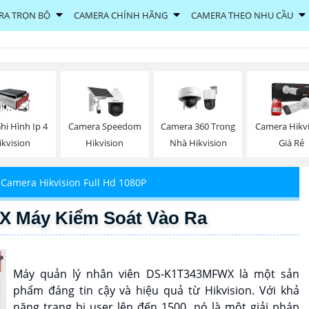
RA TRỌN BỘ
CAMERA CHÍNH HÃNG
CAMERA THEO NHU CẦU
hi Hình Ip 4
Camera Speedom
Camera 360 Trong
Camera Hikv
ikvision
Hikvision
Nhà Hikvision
Giá Rẻ
Camera Hikvision Full Hd 1080P
X Máy Kiểm Soát Vào Ra
Máy quản lý nhân viên DS-K1T343MFWX là một sản
phẩm đáng tin cậy và hiệu quả từ Hikvision. Với khả
năng trang bị user lên đến 1500, nó là một giải pháp