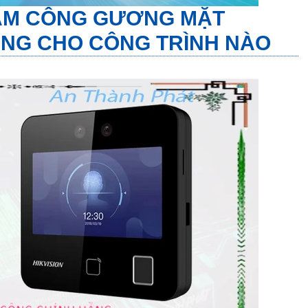
M CÔNG GƯƠNG MẶT
NG CHO CÔNG TRÌNH NÀO