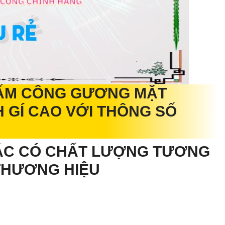
ẤM CÔNG GƯƠNG MẶT
 GÍ CAO VỚI THÔNG SỐ
C CÓ CHẤT LƯỢNG TƯƠNG
THƯƠNG HIỆU