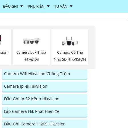
ĐẦU GHI
PHỤ KIỆN
TƯ VẤN
ision
Camera Lux Thấp
Camera Có Thẻ
Hikvision
Nhớ SD HIKVISION
Camera Wifi Hikvision Chống Trộm
Camera Ip 4k Hikvision
Đầu Ghi Ip 32 Kênh Hikvision
Lắp Camera Hik Phát Hiện Xe
Đầu Ghi Camera H.265 Hikvision