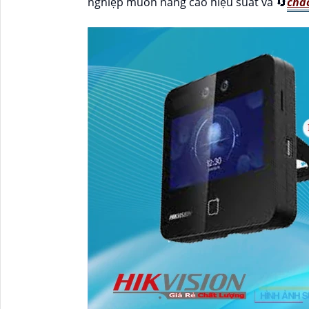
nghiệp muốn nâng cao hiệu suất và 🔄
chắ