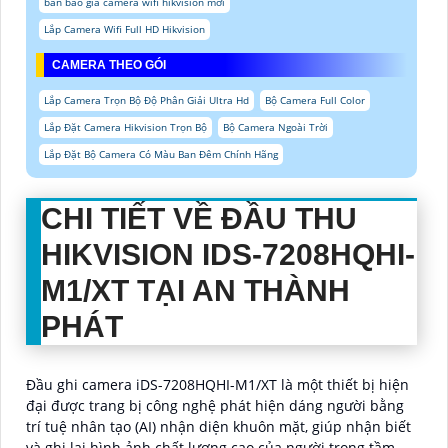
bản báo giá camera wifi hikvision mới
Lắp Camera Wifi Full HD Hikvision
CAMERA THEO GÓI
Lắp Camera Trọn Bộ Độ Phân Giải Ultra Hd
Bộ Camera Full Color
Lắp Đặt Camera Hikvision Trọn Bộ
Bộ Camera Ngoài Trời
Lắp Đặt Bộ Camera Có Màu Ban Đêm Chính Hãng
CHI TIẾT VỀ ĐẦU THU
HIKVISION IDS-7208HQHI-
M1/XT TẠI AN THÀNH
PHÁT
Đầu ghi camera iDS-7208HQHI-M1/XT là một thiết bị hiện
đại được trang bị công nghệ phát hiện dáng người bằng
trí tuệ nhân tạo (AI) nhận diện khuôn mặt, giúp nhận biết
và ghi lại hình ảnh chất lượng cao của người trong tầm