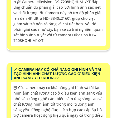
👩‍🌾 Camera Hikvision iDS-7208HQHI-M1/XT đáp
ứng chuẩn độ phân giải cao, với hình ảnh sắc nét
và chất lượng tốt. Camera này hỗ trợ độ phân giải
lên đến 4K Ultra HD (3840x2160), giúp cho việc
giám sát trở nên rõ ràng và chi tiết hơn. Với độ
phân giải cao như vậy, bạn sẽ có trải nghiệm quan
sát hình ảnh tuyệt vời từ camera Hikvision iDS-
7208HQHI-M1/XT.
📌 CAMERA NÀY CÓ KHẢ NĂNG GHI HÌNH VÀ TÁI
TẠO HÌNH ẢNH CHẤT LƯỢNG CAO Ở ĐIỀU KIỆN
ÁNH SÁNG YẾU KHÔNG?
🦉 Có, camera này có khả năng ghi hình và tái tạo
hình ảnh chất lượng cao ở điều kiện ánh sáng yếu
nhờ vào công nghệ cảm biến cảm ứng sáng cao và
chất lượng hình ảnh tốt trong môi trường ánh
sáng yếu. Công nghệ được tích hợp cao cấp Sự hỗ
trợ camera hoạt động hiệu quả ngay cả trong điều