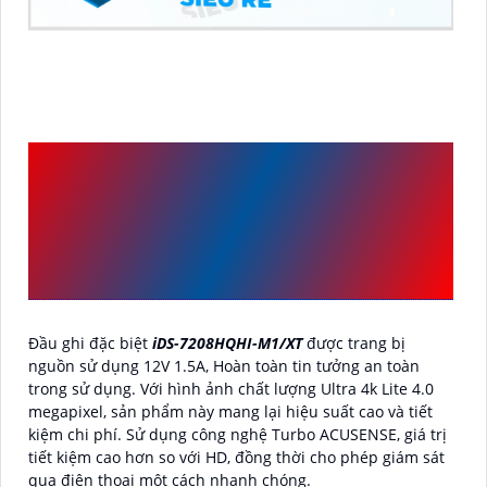
NHỮNG ƯU ĐIỂM CỦA
ĐẦU THU HIKVISION
IDS-
7208HQHI-M1/XT
VỚI
THÔNG SỐ
Đầu ghi đặc biệt
iDS-7208HQHI-M1/XT
được trang bị
nguồn sử dụng 12V 1.5A, Hoàn toàn tin tưởng an toàn
trong sử dụng. Với hình ảnh chất lượng Ultra 4k Lite 4.0
megapixel, sản phẩm này mang lại hiệu suất cao và tiết
kiệm chi phí. Sử dụng công nghệ Turbo ACUSENSE, giá trị
tiết kiệm cao hơn so với HD, đồng thời cho phép giám sát
qua điện thoại một cách nhanh chóng.