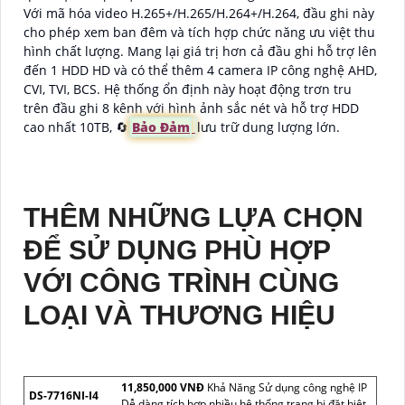
Với mã hóa video H.265+/H.265/H.264+/H.264, đầu ghi này
cho phép xem ban đêm và tích hợp chức năng ưu việt thu
hình chất lượng. Mang lại giá trị hơn cả đầu ghi hỗ trợ lên
đến 1 HDD HD và có thể thêm 4 camera IP công nghệ AHD,
CVI, TVI, BCS. Hệ thống ổn định này hoạt động trơn tru
trên đầu ghi 8 kênh với hình ảnh sắc nét và hỗ trợ HDD
cao nhất 10TB, 🔄
Bảo Đảm
lưu trữ dung lượng lớn.
THÊM NHỮNG LỰA CHỌN
ĐỂ SỬ DỤNG PHÙ HỢP
VỚI CÔNG TRÌNH CÙNG
LOẠI VÀ THƯƠNG HIỆU
11,850,000 VNĐ
Khả Năng Sử dụng công nghệ IP
DS-7716NI-I4
Dễ dàng tích hợp nhiều hệ thống trang bị đặt biệt