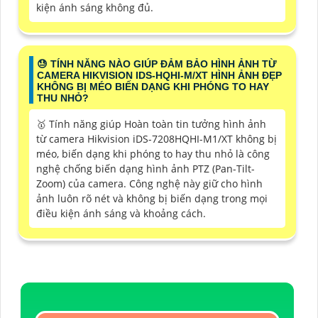
kiện ánh sáng không đủ.
😓 TÍNH NĂNG NÀO GIÚP ĐẢM BẢO HÌNH ẢNH TỪ
CAMERA HIKVISION IDS-HQHI-M/XT HÌNH ẢNH ĐẸP
KHÔNG BỊ MÉO BIẾN DẠNG KHI PHÓNG TO HAY
THU NHỎ?
🥇 Tính năng giúp Hoàn toàn tin tưởng hình ảnh
từ camera Hikvision iDS-7208HQHI-M1/XT không bị
méo, biến dạng khi phóng to hay thu nhỏ là công
nghệ chống biến dạng hình ảnh PTZ (Pan-Tilt-
Zoom) của camera. Công nghệ này giữ cho hình
ảnh luôn rõ nét và không bị biến dạng trong mọi
điều kiện ánh sáng và khoảng cách.