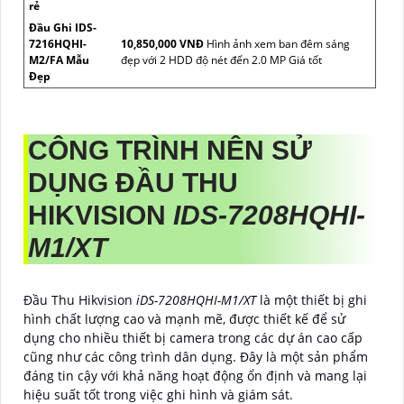
rẻ
Đầu Ghi IDS-
7216HQHI-
10,850,000 VNĐ
Hình ảnh xem ban đêm sáng
M2/FA Mẫu
đẹp với 2 HDD độ nét đến 2.0 MP Giá tốt
Đẹp
CÔNG TRÌNH NÊN SỬ
DỤNG ĐẦU THU
HIKVISION
IDS-7208HQHI-
M1/XT
Đầu Thu Hikvision
iDS-7208HQHI-M1/XT
là một thiết bị ghi
hình chất lượng cao và mạnh mẽ, được thiết kế để sử
dụng cho nhiều thiết bị camera trong các dự án cao cấp
cũng như các công trình dân dụng. Đây là một sản phẩm
đáng tin cậy với khả năng hoạt động ổn định và mang lại
hiệu suất tốt trong việc ghi hình và giám sát.