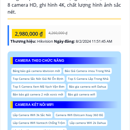
8 camera HD, ghi hình 4K, chất lượng hình ảnh sắc
nét.
2,980,000 ₫
4,260,000 ₫
Thương hiệu:
Hikvision
Ngày đăng:
8/2/2024 11:51:45 AM
CAMERA THEO CHỨC NĂNG
Bảng báo giá camera kbvision mới
Báo Giá Camera imou Trong Nhà
Top Camera Sắc Nét Giá Rẻ Ổn Định
Top 5 Camera Lắp Trong Nhà
Top 5 Camera Xem Mã Vạch Vận Đơn
Báo gia camera wifi Dahua
Bản báo giá camera 2 mắt ezviz mới
Báo giá camera wifi
CAMERA KẾT NỐI WIFI
Lắp Camera Wifi 3k Sắc Nét
Camera Wifi Ebitcam Xoay 360 Độ
Lăp Camera Wifi Vantech Chống Trộm
Lắp camera Wifi 2k Dahua