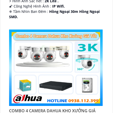
️⚡ Hình Ảnh Sắc nét :
2K Lite .
🌠 Công Nghệ Hình Ảnh :
IP Wifi.
❈ Tầm Nhìn Ban Đêm :
Hồng Ngoại 30m Hồng Ngoại
SMD.
🔩 Thiết Kế Camera
Dome Kim loại + Nhựa.
️✤ Khả Năng :
Thu Âm Và Loa.
COMBO 4 CAMERA DAHUA KHO XƯỞNG GIÁ