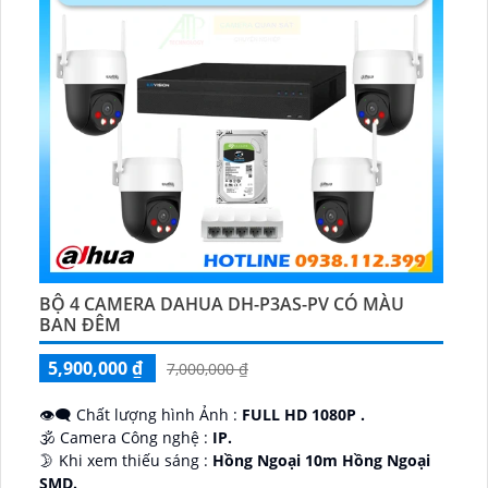
BỘ 4 CAMERA DAHUA DH-P3AS-PV CÓ MÀU
BAN ĐÊM
5,900,000 ₫
7,000,000 ₫
👁️‍🗨 Chất lượng hình Ảnh :
FULL HD 1080P .
🕉️ Camera Công nghệ :
IP.
🌛 Khi xem thiếu sáng :
Hồng Ngoại 10m Hồng Ngoại
SMD.