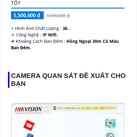
TỐT
5,500,000 ₫
6,500,000 ₫
️⚡ Hình Ành Chất Lượng :
3k .
⚛️ Công Nghệ :
IP Wifi.
❈ Khoảng Cách Ban Đêm :
Hồng Ngoại 30m Có Màu
Ban Ðêm.
👑 Thiết Kế Camera
Xoay 360.
️✔️ Ưu Điểm :
Thu Âm Và Loa.
CAMERA QUAN SÁT ĐỀ XUẤT CHO
BẠN