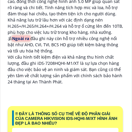
cao, đồng thời công nghệ hình ảnh 5.0 MP giúp quan sát
rõ ràng và chi tiết. Tính năng tích hợp mic và loa, hỗ trợ
đàm thoại hai chiều, tạo thêm tiện ích cho người dùng.
Khả năng lưu trữ lâu hơn với các định dạng nén
H.265+/H.265/H.264+/H.264 và hỗ trợ ổ cứng lên đến 10TB,
phù hợp cho việc lưu trữ trong kho hàng, nhà xưởng.
🕉️
Ngoài ra
đầu ghi này còn hỗ trợ nhiều công nghệ nổi
bật như AHD, CVI, TVI, BCS HD giúp tiết kiệm băng thông
và tối ưu hóa hệ thống.
Với cấu hình tiết kiệm điện và khả năng thu hình chất
lượng, đầu ghi iDS-7208HQHI-M1/XT là sự lựa chọn hàng
đầu cho việc bảo vệ an ninh và giám sát. Bạn cũng có thể
yên tâm về chất lượng sản phẩm với chính sách bảo hành
24 tháng tại An Thành Phát.
‼️ ĐÂY LÀ THÔNG SỐ CỤ THỂ VỀ ĐỘ PHÂN GIẢI
CỦA CAMERA HIKVISION IDS-HQHI-M/XT HÌNH ẢNH
ĐẸP LÀ BAO NHIÊU?