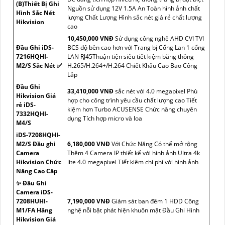
(B)Thiết Bị Ghi
Nguồn sử dụng 12V 1.5A An Toàn hình ảnh chất
Hình Sắc Nét
lượng Chất Lượng Hình sắc nét giá rẻ chất lượng
Hikvision
cao
10,450,000 VNĐ
Sử dụng công nghệ AHD CVI TVI
Đầu Ghi iDS-
BCS độ bên cao hơn với Trang bị Cổng Lan 1 cổng
7216HQHI-
LAN RJ45Thuận tiện siêu tiết kiệm băng thông
M2/S Sắc Nét ✅
H.265/H.264+/H.264 Chiết Khấu Cao Bao Công
Lắp
Đầu Ghi
33,410,000 VNĐ
sắc nét với 4.0 megapixel Phù
Hikvision Giá
hợp cho công trình yêu cầu chất lượng cao Tiết
rẻ iDS-
kiệm hơn Turbo ACUSENSE Chức năng chuyên
7332HQHI-
dụng Tích hợp micro và loa
M4/S
iDS-7208HQHI-
M2/S Đầu ghi
6,180,000 VNĐ
Với Chức Năng Có thể mở rộng
Camera
Thêm 4 Camera IP thiết kế với hình ảnh Ultra 4k
Hikvision Chức
lite 4.0 megapixel Tiết kiệm chi phí với hình ảnh
Năng Cao Cấp
✨ Đầu Ghi
Camera iDS-
7208HUHI-
7,190,000 VNĐ
Giám sát ban đêm 1 HDD Công
M1/FA Hãng
nghệ nỗi bật phát hiện khuôn mặt Đầu Ghi Hình
Hikvision Giá