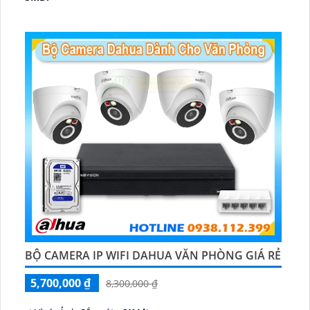
♊ Camera Thiết Kế
Dome Kim loại + Nhựa.
️💎 Chức Năng :
Thu Âm.
BỘ CAMERA IP WIFI DAHUA VĂN PHÒNG GIÁ RẺ
5,700,000 ₫
8,300,000 ₫