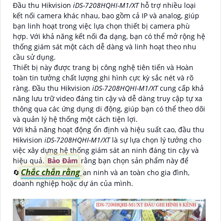
Đầu thu Hikvision
iDS-7208HQHI-M1/XT
hỗ trợ nhiều loại
kết nối camera khác nhau, bao gồm cả IP và analog, giúp
bạn linh hoạt trong việc lựa chọn thiết bị camera phù
hợp. Với khả năng kết nối đa dạng, bạn có thể mở rộng hệ
thống giám sát một cách dễ dàng và linh hoạt theo nhu
cầu sử dụng.
Thiết bị này được trang bị công nghệ tiên tiến và Hoàn
toàn tin tưởng chất lượng ghi hình cực kỳ sắc nét và rõ
ràng. Đầu thu Hikvision
iDS-7208HQHI-M1/XT
cung cấp khả
năng lưu trữ video đáng tin cậy và dễ dàng truy cập tự xa
thông qua các ứng dụng di động, giúp bạn có thể theo dõi
và quản lý hệ thống một cách tiện lợi.
Với khả năng hoạt động ổn định và hiệu suất cao, đầu thu
Hikvision
iDS-7208HQHI-M1/XT
là sự lựa chọn lý tưởng cho
việc xây dựng hệ thống giám sát an ninh đáng tin cậy và
hiệu quả.
Bảo Đảm
rằng bạn chọn sản phẩm này để
Chắc chắn rằng
🔄
an ninh và an toàn cho gia đình,
doanh nghiệp hoặc dự án của mình.