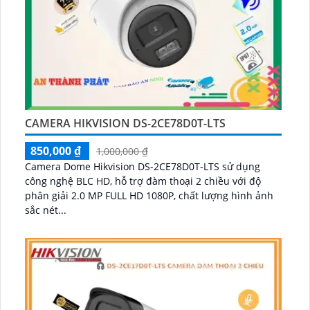
CAMERA HIKVISION DS-2CE78D0T-LTS
850,000 ₫
1,000,000 ₫
Camera Dome Hikvision DS-2CE78D0T-LTS sử dụng
công nghệ BLC HD, hỗ trợ đàm thoại 2 chiều với độ
phân giải 2.0 MP FULL HD 1080P, chất lượng hình ảnh
sắc nét...