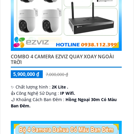
COMBO 4 CAMERA EZVIZ QUAY XOAY NGOÀI
TRỜI
5,900,000 ₫
7,000,000 ₫
✨ Chất lượng hình :
2K Lite .
👍 Công Nghệ Sử Dụng :
IP Wifi.
🌙 Khoảng Cách Ban Đêm :
Hồng Ngoại 30m Có Màu
Ban Ðêm.
🕉️ Cấu Tạo Camera
IP67 xoay 360.
️📡 Ưu Điểm :
Thu Âm Và Loa.