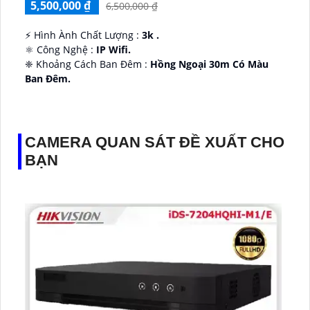
5,500,000 ₫
6,500,000 ₫
️⚡ Hình Ành Chất Lượng :
3k .
⚛️ Công Nghệ :
IP Wifi.
❈ Khoảng Cách Ban Đêm :
Hồng Ngoại 30m Có Màu
Ban Ðêm.
👑 Thiết Kế Camera
Xoay 360.
️✔️ Ưu Điểm :
Thu Âm Và Loa.
CAMERA QUAN SÁT ĐỀ XUẤT CHO
BẠN