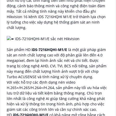
thời hỗ trợ các tính năng tiên tiến như phát hiện chuyển
động, cảnh báo thông minh và công nghệ điện toán đám
mây. Tất cả những tính năng này khiến cho đầu ghi
Hikvision 16 kênh iDS 7216HQHI M1/E trở thành lựa chọn
lý tưởng cho việc xây dựng hệ thống giám sát an ninh
chất lượng.
Sản phẩm HD
iDS-7216HQHI-M1/E
là một giải pháp giám
sát an ninh chất lượng cao với độ phân giải lên đến 4.0
megapixel, đem lại hình ảnh sắc nét và chi tiết. Được
trang bị công nghệ AHD, CVI, TVI, BCS nổi tiếng, sản phẩm
này mang đến chất lượng hình ảnh vượt trội với chip
Turbo ACUSENSE và tính năng xử lý chuyên dụng.
Với việc hỗ trợ các định dạng nén video
H.265+/H.265/H.264+/H.264, sản phẩm này tối ưu hóa việc
lưu trữ dữ liệu và tiết kiệm băng thông mạng. Chú trọn
lớn nhất là công nghệ AI giúp tăng cường khả năng phát
hiện và xử lý thông tin trong hình ảnh, phù hợp cho việc
giám sát các công trình lớn và cần sự chính xác cao.
HD
iDS-7216HQHI-M1/E
có khả năng mở rộng bằng cách