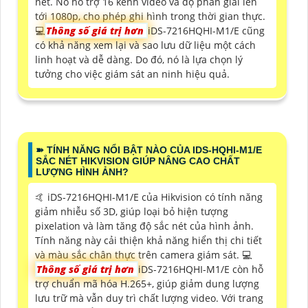
nét. Nó hỗ trợ 16 kênh video và độ phân giải lên
tới 1080p, cho phép ghi hình trong thời gian thực.
💻
Thông số giá trị hơn
iDS-7216HQHI-M1/E cũng
có khả năng xem lại và sao lưu dữ liệu một cách
linh hoạt và dễ dàng. Do đó, nó là lựa chọn lý
tưởng cho việc giám sát an ninh hiệu quả.
➽ TÍNH NĂNG NỔI BẬT NÀO CỦA IDS-HQHI-M1/E
SẮC NÉT HIKVISION GIÚP NÂNG CAO CHẤT
LƯỢNG HÌNH ẢNH?
🤙 iDS-7216HQHI-M1/E của Hikvision có tính năng
giảm nhiễu số 3D, giúp loại bỏ hiện tượng
pixelation và làm tăng độ sắc nét của hình ảnh.
Tính năng này cải thiện khả năng hiển thị chi tiết
và màu sắc chân thực trên camera giám sát. 💻
Thông số giá trị hơn
iDS-7216HQHI-M1/E còn hỗ
trợ chuẩn mã hóa H.265+, giúp giảm dung lượng
lưu trữ mà vẫn duy trì chất lượng video. Với trang