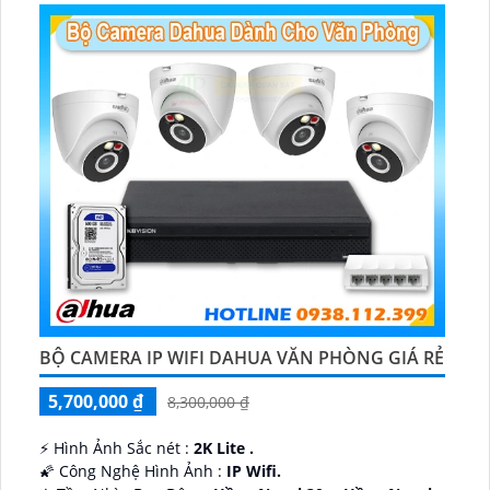
BỘ CAMERA IP WIFI DAHUA VĂN PHÒNG GIÁ RẺ
5,700,000 ₫
8,300,000 ₫
️⚡ Hình Ảnh Sắc nét :
2K Lite .
🌠 Công Nghệ Hình Ảnh :
IP Wifi.