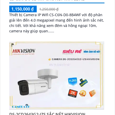
1,150,000 ₫
1,250,000 ₫
Thiết bị Camera IP Wifi CS-C6N-D0-8B4WF với độ phân
giải lên đến 4.0 megapixel mang đến hình ảnh sắc nét,
chi tiết. Với khả năng xem đêm và hồng ngoại 10m,
camera này giúp quan......
DS-2CD2643G2-IZS SẮC NÉT HIKVISION