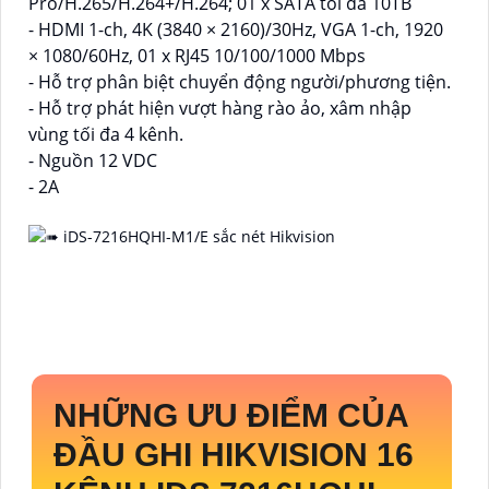
Pro/H.265/H.264+/H.264; 01 x SATA tối đa 10TB
- HDMI 1-ch, 4K (3840 × 2160)/30Hz, VGA 1-ch, 1920
× 1080/60Hz, 01 x RJ45 10/100/1000 Mbps
- Hỗ trợ phân biệt chuyển động người/phương tiện.
- Hỗ trợ phát hiện vượt hàng rào ảo, xâm nhập
vùng tối đa 4 kênh.
- Nguồn 12 VDC
- 2A
NHỮNG ƯU ĐIỂM CỦA
ĐẦU GHI HIKVISION 16