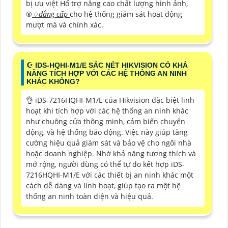
bị ưu việt Hổ trợ nâng cao chất lượng hình ảnh,
®️
♢
đẳng cấp
cho hệ thống giám sát hoạt động
mượt mà và chính xác.
☪ IDS-HQHI-M1/E SẮC NÉT HIKVISION CÓ KHẢ
NĂNG TÍCH HỢP VỚI CÁC HỆ THỐNG AN NINH
KHÁC KHÔNG?
👌 iDS-7216HQHI-M1/E của Hikvision đặc biệt linh
hoạt khi tích hợp với các hệ thống an ninh khác
như chuông cửa thông minh, cảm biến chuyển
động, và hệ thống báo động. Việc này giúp tăng
cường hiệu quả giám sát và bảo vệ cho ngôi nhà
hoặc doanh nghiệp. Nhờ khả năng tương thích và
mở rộng, người dùng có thể tự do kết hợp iDS-
7216HQHI-M1/E với các thiết bị an ninh khác một
cách dễ dàng và linh hoạt, giúp tạo ra một hệ
thống an ninh toàn diện và hiệu quả.