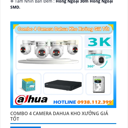
❈ Tầm Nhìn Ban Đêm :
Hồng Ngoại 30m Hồng Ngoại
SMD.
🔩 Thiết Kế Camera
Dome Kim loại + Nhựa.
️✤ Khả Năng :
Thu Âm Và Loa.
COMBO 4 CAMERA DAHUA KHO XƯỞNG GIÁ
TỐT