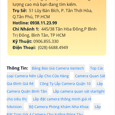
lượng cao mà bạn đang tìm kiếm.
Trụ Sở:
51 Lũy Bán Bích, P. Tân Thới Hòa,
Q.Tân Phú, TP.HCM
Hotline: 0938.11.23.99
Chi Nhánh 1:
445/38 Tân Hòa Đông,P Bình
Trị Đông, Bình Tân, TP HCM
Kỹ Thuật:
0906.855.330
Điện Thoại:
(028) 6688.4949
Thông Tin:
Bảng Báo Giá Camera Vantech
Top Các
Loại Camera Nên Lắp Cho Cửa Hàng
Camera Quan Sát
Gia Đình Giá Rẻ
Công Ty Lắp Camera Quận 10
Lăp
Camera Quận Bình Tân
Lắp camera quan sát starlight
cho siêu thị
Lắp đặt camera thông minh giá rẻ
hikvision.
Bộ Camera Phòng Khám Nha Khoa
Lắp
Đặt Trọn Gói 4 Camera Cho Xưởng Đóng Tàu