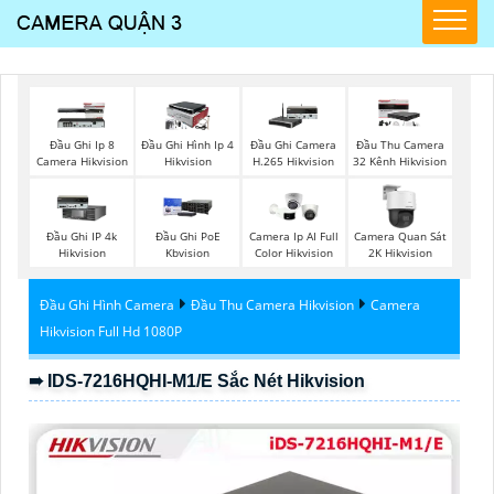
Đầu Ghi Ip 8
Đầu Ghi Hình Ip 4
Đầu Ghi Camera
Đầu Thu Camera
Camera Hikvision
Hikvision
H.265 Hikvision
32 Kênh Hikvision
Đầu Ghi IP 4k
Đầu Ghi PoE
Camera Ip AI Full
Camera Quan Sát
Hikvision
Kbvision
Color Hikvision
2K Hikvision
Đầu Ghi Hình Camera
Đầu Thu Camera Hikvision
Camera
Hikvision Full Hd 1080P
➠ IDS-7216HQHI-M1/E Sắc Nét Hikvision