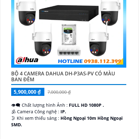
BỘ 4 CAMERA DAHUA DH-P3AS-PV CÓ MÀU
BAN ĐÊM
5,900,000 ₫
7,000,000 ₫
👁️‍🗨 Chất lượng hình Ảnh :
FULL HD 1080P .
🕉️ Camera Công nghệ :
IP.
🌛 Khi xem thiếu sáng :
Hồng Ngoại 10m Hồng Ngoại
SMD.
♊ Camera Thiết Kế
Dome Kim loại + Nhựa.
️💎 Chức Năng :
Thu Âm.