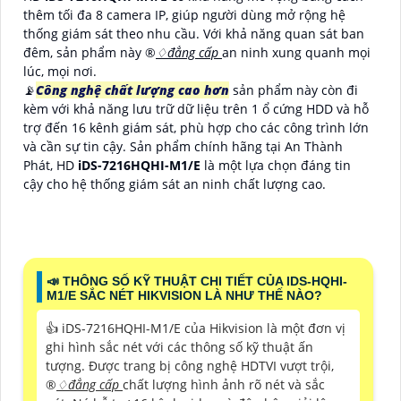
thêm tối đa 8 camera IP, giúp người dùng mở rộng hệ
thống giám sát theo nhu cầu. Với khả năng quan sát ban
đêm, sản phẩm này ®️
♢
đẳng cấp
an ninh xung quanh mọi
lúc, mọi nơi.
📡
Công nghệ chất lượng cao hơn
sản phẩm này còn đi
kèm với khả năng lưu trữ dữ liệu trên 1 ổ cứng HDD và hỗ
trợ đến 16 kênh giám sát, phù hợp cho các công trình lớn
và cần sự tin cậy. Sản phẩm chính hãng tại An Thành
Phát, HD
iDS-7216HQHI-M1/E
là một lựa chọn đáng tin
cậy cho hệ thống giám sát an ninh chất lượng cao.
📣 THÔNG SỐ KỸ THUẬT CHI TIẾT CỦA IDS-HQHI-
M1/E SẮC NÉT HIKVISION LÀ NHƯ THẾ NÀO?
👍 iDS-7216HQHI-M1/E của Hikvision là một đơn vị
ghi hình sắc nét với các thông số kỹ thuật ấn
tượng. Được trang bị công nghệ HDTVI vượt trội,
®️
♢
đẳng cấp
chất lượng hình ảnh rõ nét và sắc