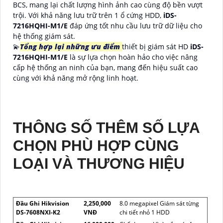
BCS, mang lại chất lượng hình ảnh cao cùng độ bền vượt
trội. Với khả năng lưu trữ trên 1 ổ cứng HDD,
iDS-
7216HQHI-M1/E
đáp ứng tốt nhu cầu lưu trữ dữ liệu cho
hệ thống giám sát.
💫
Tổng hợp lại những ưu điểm
thiết bị giám sát HD
iDS-
7216HQHI-M1/E
là sự lựa chọn hoàn hảo cho việc nâng
cấp hệ thống an ninh của bạn, mang đến hiệu suất cao
cùng với khả năng mở rộng linh hoạt.
THÔNG SỐ THÊM SỐ LỰA
CHỌN PHÙ HỢP CÙNG
LOẠI VÀ THƯƠNG HIỆU
Đầu Ghi Hikvision
2,250,000
8.0 megapixel Giám sát từng
DS-7608NXI-K2
VNĐ
chi tiết nhỏ 1 HDD