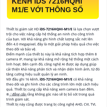
KÊNH IDS 7216HQHI
M1/E VỚI THÔNG SỐ
Thiết bị giám sát HD
iDS-7216HQHI-M1/E
là lựa chọn vượt
trội cho việc nâng cấp hệ thống an ninh cho công trình
của bạn. Với khả năng ghi hình chất lượng sắc nét lên
đến 4.0 megapixel, đây là một giải pháp hiệu quả cho việc
theo dõi và bảo vệ.
Điểm mạnh của thiết bị này là khả năng tích hợp thêm 8
camera IP, mang lại khả năng mở rộng hệ thống một cách
linh hoạt. Bên cạnh đó, công nghệ AI được áp dụng giúp
cải thiện khả năng phân tích và nhận diện hình ảnh, từ đó
tăng cường hiệu suất quản lý an ninh.
Với đầu ghi 16 kênh,
iDS-7216HQHI-M1/E
có khả năng
theo dõi và ghi hình cho các công trình lớn một cách hiệu
quả. Thiết bị cung cấp khả năng xem camera ban đêm,
®️
♢
đẳng cấp
rằng không góc nào sẽ bị bỏ sót trong quá
trình giám sát.
Thiết bị này cũng được trang bị công nghệ AHD, CVI, TVI,