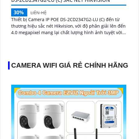
DS-2CD2347G2-LU (C) SẮC NÉT HIKVISION
30%
LIÊN HỆ
Thiết bị Camera IP POE DS-2CD2347G2-LU (C) đến từ
thương hiệu sắc nét Hikvision, với độ phân giải lên đến
4.0 megapixel mang lại chất lượng hình ảnh tuyệt vời...
CAMERA WIFI GIÁ RẺ CHÍNH HÃNG