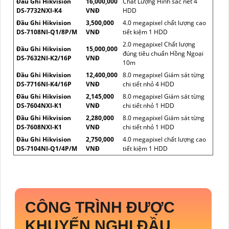
Đầu Ghi Hikvision
16,000,000
Chất Lượng Hình sắc nét 4
DS-7732NXI-K4
VNĐ
HDD
Đầu Ghi Hikvision
3,500,000
4.0 megapixel chất lượng cao
DS-7108NI-Q1/8P/M
VNĐ
tiết kiệm 1 HDD
2.0 megapixel Chất lượng
Đầu Ghi Hikvision
15,000,000
đúng tiêu chuẩn Hồng Ngoại
DS-7632NI-K2/16P
VNĐ
10m
Đầu Ghi Hikvision
12,400,000
8.0 megapixel Giám sát từng
DS-7716NI-K4/16P
VNĐ
chi tiết nhỏ 4 HDD
Đầu Ghi Hikvision
2,145,000
8.0 megapixel Giám sát từng
DS-7604NXI-K1
VNĐ
chi tiết nhỏ 1 HDD
Đầu Ghi Hikvision
2,280,000
8.0 megapixel Giám sát từng
DS-7608NXI-K1
VNĐ
chi tiết nhỏ 1 HDD
Đầu Ghi Hikvision
2,750,000
4.0 megapixel chất lượng cao
DS-7104NI-Q1/4P/M
VNĐ
tiết kiệm 1 HDD
CÔNG TRÌNH ĐƯỢC
KHUYẾN NGHỊ ĐẦU