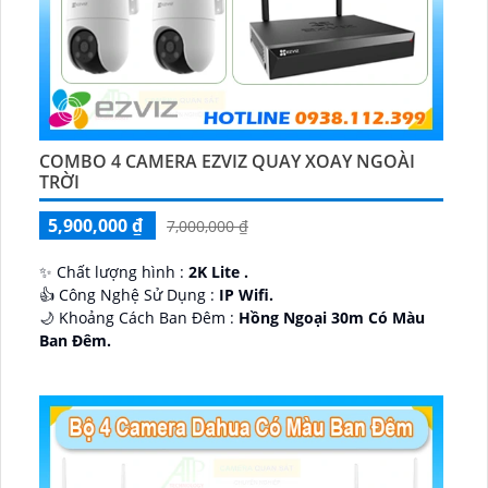
COMBO 4 CAMERA EZVIZ QUAY XOAY NGOÀI
TRỜI
5,900,000 ₫
7,000,000 ₫
✨ Chất lượng hình :
2K Lite .
👍 Công Nghệ Sử Dụng :
IP Wifi.
🌙 Khoảng Cách Ban Đêm :
Hồng Ngoại 30m Có Màu
Ban Ðêm.
🕉️ Cấu Tạo Camera
IP67 xoay 360.
️📡 Ưu Điểm :
Thu Âm Và Loa.