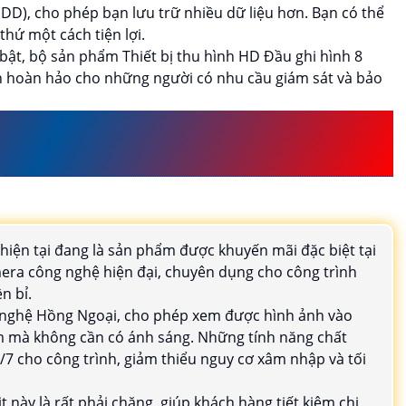
HDD), cho phép bạn lưu trữ nhiều dữ liệu hơn. Bạn có thể
 thứ một cách tiện lợi.
 bật, bộ sản phẩm Thiết bị thu hình HD Đầu ghi hình 8
n hoàn hảo cho những người có nhu cầu giám sát và bảo
ERA QUAN SÁT CÔNG TY GIÁ
ÉT DỄ DÀNG SỬ DỤNG
hiện tại đang là sản phẩm được khuyến mãi đặc biệt tại
mera công nghệ hiện đại, chuyên dụng cho công trình
n bỉ.
g nghệ Hồng Ngoại, cho phép xem được hình ảnh vào
 mà không cần có ánh sáng. Những tính năng chất
/7 cho công trình, giảm thiểu nguy cơ xâm nhập và tối
t này là rất phải chăng, giúp khách hàng tiết kiệm chi