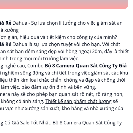
iá Rẻ
Dahua - Sự lựa chọn lí tưởng cho việc giám sát an
hà xưởng
ơn giản, hiệu quả và tiết kiệm cho công ty của mình?
iá Rẻ
Dahua là sự lựa chọn tuyệt vời cho bạn. Với chất
an sát ban đêm sáng đẹp với hồng ngoại 20m, đây là thiết
 ninh trong mọi môi trường làm việc.
ông nghệ cao, Combo
Bộ 8 Camera Quan Sát Công Ty Giá
nghiệm sống động và chi tiết trong việc giám sát các khu
iệu thân kim loại chắc chắn, chống va đập và chống thời
n làm việc, bảo đảm sự ổn định và bền vững.
ra này sẽ cho phép bạn quan sát rõ nét, rõ ràng hơn,
c không có ánh sáng.
Thiết kế sản phẩm chất lượng
sẽ
 khu vực như xưởng sản xuất, kho hàng và nhà xưởng của
Có Giá Sale Tốt Nhất: Bộ 8 Camera Quan Sát Công Ty