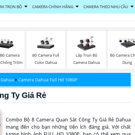
RA TRỌN BỘ
CAMERA CHÍNH HÃNG
CAMERA THEO NHU CẦU
 Bộ Camera
Bộ Camera Full
Lắp Trọn Bộ
Bộ Camera C
 Chống Trộm
Color Dahua
Camera Dahua
Dụng
 Dahua
Camera Dahua Full Hd 1080P
ng Ty Giá Rẻ
Combo Bộ 8 Camera Quan Sát Công Ty Giá Rẻ Dahua
mang đến cho bạn những tiện ích đáng giá. Với chất
lượng hình ảnh FULL HD 1080P, bạn có thể xem qua