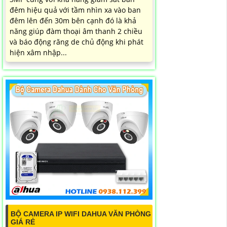
đêm hiệu quả với tầm nhìn xa vào ban
đêm lên đến 30m bên cạnh đó là khả
năng giúp đàm thoại âm thanh 2 chiều
và báo động răng de chủ động khi phát
hiện xâm nhập...
BỘ CAMERA IP WIFI DAHUA VĂN PHÒNG
GIÁ RẺ