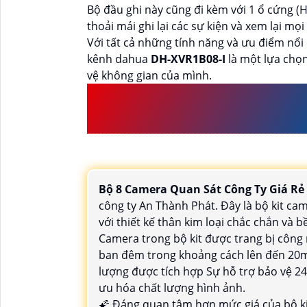
Bộ đầu ghi này cũng đi kèm với 1 ổ cứng (
thoải mái ghi lại các sự kiện và xem lại mọi
Với tất cả những tính năng và ưu điểm nổi
kênh dahua
DH-XVR1B08-I
là một lựa chọ
vệ không gian của mình.
GIỚI THIỆU
BỘ 8 CAM
RẺ
HÌNH ẢNH SẮC N
Bộ 8 Camera Quan Sát Công Ty Giá Rẻ
công ty An Thành Phát. Đây là bộ kit ca
với thiết kế thân kim loại chắc chắn và bề
Camera trong bộ kit được trang bị côn
ban đêm trong khoảng cách lên đến 20m
lượng được tích hợp Sự hỗ trợ bảo vệ 24
ưu hóa chất lượng hình ảnh.
🌠
Đáng quan tâm hơn
mức giá của bộ ki