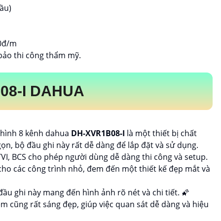
ầu)
00đ/m
bảo thi công thẩm mỹ.
08-I
DAHUA
 hình 8 kênh dahua
DH-XVR1B08-I
là một thiết bị chất
gọn, bộ đầu ghi này rất dễ dàng để lắp đặt và sử dụng.
TVI, BCS cho phép người dùng dễ dàng thi công và setup.
 cho các công trình nhỏ, đem đến một thiết kế đẹp mắt và
đầu ghi này mang đến hình ảnh rõ nét và chi tiết. 🌠
 cũng rất sáng đẹp, giúp việc quan sát dễ dàng và hiệu