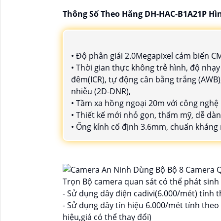
Thông Số Theo Hãng DH-HAC-B1A21P Hì
• Độ phân giải 2.0Megapixel cảm biến C
• Thời gian thực không trễ hình, độ nhạy
đêm(ICR), tự động cân bằng trắng (AWB)
nhiễu (2D-DNR),
• Tầm xa hồng ngoại 20m với công nghệ
• Thiết kế mới nhỏ gọn, thẩm mỹ, dễ dàn
• Ống kính cố định 3.6mm, chuẩn kháng n
Trọn Bộ camera quan sát có thể phát sinh
- Sử dụng dây điện cadivi(6.000/mét) tính t
- Sử dụng dây tín hiệu 6.000/mét tính theo
hiệu,giá có thể thay đổi)