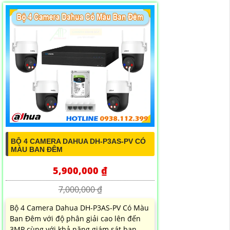
BỘ 4 CAMERA DAHUA DH-P3AS-PV CÓ
MÀU BAN ĐÊM
5,900,000 ₫
7,000,000 ₫
Bộ 4 Camera Dahua DH-P3AS-PV Có Màu
Ban Đêm với độ phân giải cao lên đến
3MP cùng với khả năng giám sát ban