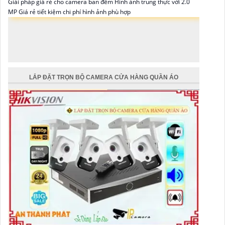
Giải pháp giá rẻ cho camera ban đêm Hình ảnh trung thực với 2.0
MP Giá rẻ tiết kiệm chi phí hình ảnh phù hợp
LẮP ĐẶT TRỌN BỘ CAMERA CỬA HÀNG QUẦN ÁO