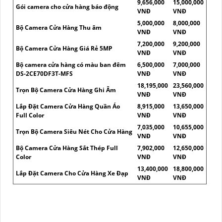
9,656,000
15,000,000
Gói camera cho cửa hàng báo động
VNĐ
VNĐ
5,000,000
8,000,000
Bộ Camera Cửa Hàng Thu âm
VNĐ
VNĐ
7,200,000
9,200,000
Bộ Camera Cửa Hàng Giá Rẻ 5MP
VNĐ
VNĐ
Bộ camera cửa hàng có màu ban đêm
6,500,000
7,000,000
DS-2CE70DF3T-MFS
VNĐ
VNĐ
18,195,000
23,560,000
Trọn Bộ Camera Cửa Hàng Ghi Âm
VNĐ
VNĐ
Lắp Đặt Camera Cửa Hàng Quần Áo
8,915,000
13,650,000
Full Color
VNĐ
VNĐ
7,035,000
10,655,000
Trọn Bộ Camera Siêu Nét Cho Cửa Hàng
VNĐ
VNĐ
Bộ Camera Cửa Hàng Sắt Thép Full
7,902,000
12,650,000
Color
VNĐ
VNĐ
13,400,000
18,800,000
Lắp Đặt Camera Cho Cửa Hàng Xe Đạp
VNĐ
VNĐ