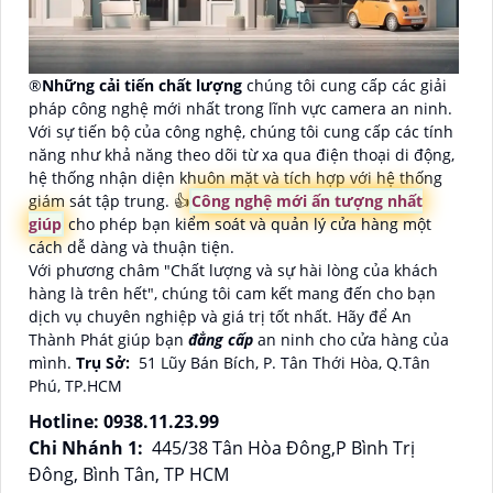
®️
Những cải tiến chất lượng
chúng tôi cung cấp các giải
pháp công nghệ mới nhất trong lĩnh vực camera an ninh.
Với sự tiến bộ của công nghệ, chúng tôi cung cấp các tính
năng như khả năng theo dõi từ xa qua điện thoại di động,
hệ thống nhận diện khuôn mặt và tích hợp với hệ thống
giám sát tập trung. 👍
Công nghệ mới ấn tượng nhất
giúp
cho phép bạn kiểm soát và quản lý cửa hàng một
cách dễ dàng và thuận tiện.
Với phương châm "Chất lượng và sự hài lòng của khách
hàng là trên hết", chúng tôi cam kết mang đến cho bạn
dịch vụ chuyên nghiệp và giá trị tốt nhất. Hãy để An
Thành Phát giúp bạn
đẳng cấp
an ninh cho cửa hàng của
mình.
Trụ Sở:
51 Lũy Bán Bích, P. Tân Thới Hòa, Q.Tân
Phú, TP.HCM
Hotline: 0938.11.23.99
Chi Nhánh 1:
445/38 Tân Hòa Đông,P Bình Trị
Đông, Bình Tân, TP HCM