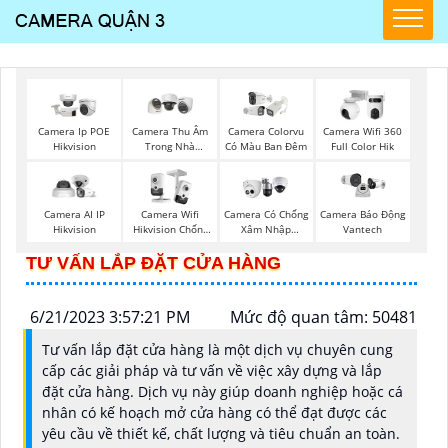
Camera Ip POE
Camera Thu Âm
Camera Colorvu
Camera Wifi 360
Hikvision
Trong Nhà
Có Màu Ban Đêm
Full Color Hik
Hikvision
Camera AI IP
Camera Wifi
Camera Có Chống
Camera Báo Động
Hikvision
Hikvision Chống
Xâm Nhập
Vantech
Trộm
Kbvision
TƯ VẤN LẮP ĐẶT CỬA HÀNG
6/21/2023 3:57:21 PM
Mức độ quan tâm: 50481
Tư vấn lắp đặt cửa hàng là một dịch vụ chuyên cung
cấp các giải pháp và tư vấn về việc xây dựng và lắp
đặt cửa hàng. Dịch vụ này giúp doanh nghiệp hoặc cá
nhân có kế hoạch mở cửa hàng có thể đạt được các
yêu cầu về thiết kế, chất lượng và tiêu chuẩn an toàn.