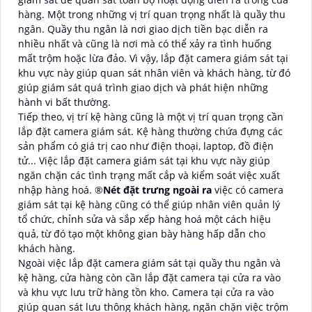
hàng. Một trong những vị trí quan trọng nhất là quầy thu
ngân. Quầy thu ngân là nơi giao dịch tiền bạc diễn ra
nhiều nhất và cũng là nơi mà có thể xảy ra tình huống
mất trộm hoặc lừa đảo. Vì vậy, lắp đặt camera giám sát tại
khu vực này giúp quan sát nhân viên và khách hàng, từ đó
giúp giám sát quá trình giao dịch và phát hiện những
hành vi bất thường.
Tiếp theo, vị trí kệ hàng cũng là một vị trí quan trọng cần
lắp đặt camera giám sát. Kệ hàng thường chứa đựng các
sản phẩm có giá trị cao như điện thoại, laptop, đồ điện
tử... Việc lắp đặt camera giám sát tại khu vực này giúp
ngăn chặn các tình trạng mất cắp và kiểm soát việc xuất
nhập hàng hoá. ®️
Nét đặt trưng ngoài ra
việc có camera
giám sát tại kệ hàng cũng có thể giúp nhân viên quản lý
tổ chức, chỉnh sửa và sắp xếp hàng hoá một cách hiệu
quả, từ đó tạo một không gian bày hàng hấp dẫn cho
khách hàng.
Ngoài việc lắp đặt camera giám sát tại quầy thu ngân và
kệ hàng, cửa hàng còn cần lắp đặt camera tại cửa ra vào
và khu vực lưu trữ hàng tồn kho. Camera tại cửa ra vào
giúp quan sát lưu thông khách hàng, ngăn chặn việc trộm