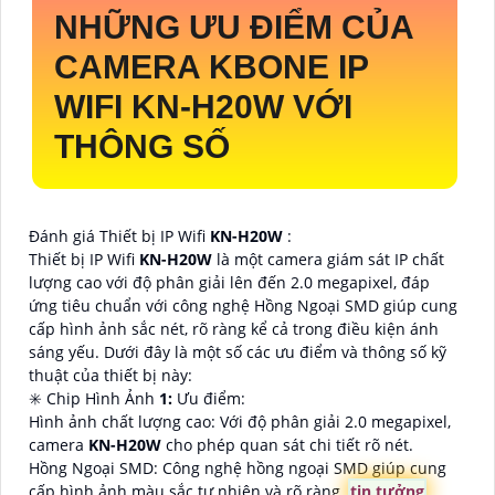
NHỮNG ƯU ĐIỂM CỦA
CAMERA KBONE IP
WIFI
KN-H20W
VỚI
THÔNG SỐ
Đánh giá Thiết bị IP Wifi
KN-H20W
:
Thiết bị IP Wifi
KN-H20W
là một camera giám sát IP chất
lượng cao với độ phân giải lên đến 2.0 megapixel, đáp
ứng tiêu chuẩn với công nghệ Hồng Ngoại SMD giúp cung
cấp hình ảnh sắc nét, rõ ràng kể cả trong điều kiện ánh
sáng yếu. Dưới đây là một số các ưu điểm và thông số kỹ
thuật của thiết bị này:
✳️ Chip Hình Ảnh
1:
Ưu điểm:
Hình ảnh chất lượng cao: Với độ phân giải 2.0 megapixel,
camera
KN-H20W
cho phép quan sát chi tiết rõ nét.
Hồng Ngoại SMD: Công nghệ hồng ngoại SMD giúp cung
cấp hình ảnh màu sắc tự nhiên và rõ ràng,
tin tưởng