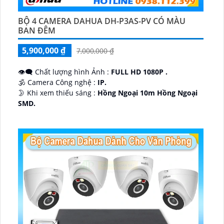
BỘ 4 CAMERA DAHUA DH-P3AS-PV CÓ MÀU
BAN ĐÊM
5,900,000 ₫
7,000,000 ₫
👁️‍🗨 Chất lượng hình Ảnh :
FULL HD 1080P .
🕉️ Camera Công nghệ :
IP.
🌛 Khi xem thiếu sáng :
Hồng Ngoại 10m Hồng Ngoại
SMD.
♊ Camera Thiết Kế
Dome Kim loại + Nhựa.
️💎 Chức Năng :
Thu Âm.