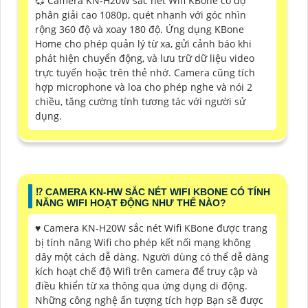
💞 Camera KN-H20W sắc nét Wifi KBone có độ
phân giải cao 1080p, quét nhanh với góc nhìn
rộng 360 độ và xoay 180 độ. Ứng dụng KBone
Home cho phép quản lý từ xa, gửi cảnh báo khi
phát hiện chuyển động, và lưu trữ dữ liệu video
trực tuyến hoặc trên thẻ nhớ. Camera cũng tích
hợp microphone và loa cho phép nghe và nói 2
chiều, tăng cường tính tương tác với người sử
dụng.
⁉️ CAMERA KN-HW SẮC NÉT WIFI KBONE CÓ TÍNH
NĂNG WIFI HOẠT ĐỘNG NHƯ THẾ NÀO?
♥️ Camera KN-H20W sắc nét Wifi KBone được trang
bị tính năng Wifi cho phép kết nối mạng không
dây một cách dễ dàng. Người dùng có thể dễ dàng
kích hoạt chế độ Wifi trên camera để truy cập và
điều khiển từ xa thông qua ứng dụng di động.
Những công nghệ ấn tượng tích hợp Bạn sẽ được