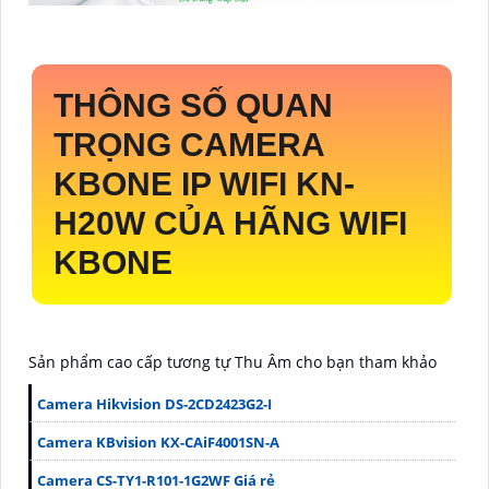
THÔNG SỐ QUAN
TRỌNG CAMERA
KBONE IP WIFI
KN-
H20W
CỦA HÃNG WIFI
KBONE
Sản phẩm cao cấp tương tự Thu Âm cho bạn tham khảo
Camera Hikvision DS-2CD2423G2-I
Camera KBvision KX-CAiF4001SN-A
Camera CS-TY1-R101-1G2WF Giá rẻ