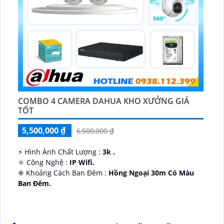
COMBO 4 CAMERA DAHUA KHO XƯỞNG GIÁ
TỐT
5,500,000 ₫
6,500,000 ₫
️⚡ Hình Ành Chất Lượng :
3k .
⚛️ Công Nghệ :
IP Wifi.
❈ Khoảng Cách Ban Đêm :
Hồng Ngoại 30m Có Màu
Ban Ðêm.
👑 Thiết Kế Camera
Xoay 360.
️✔️ Ưu Điểm :
Thu Âm Và Loa.