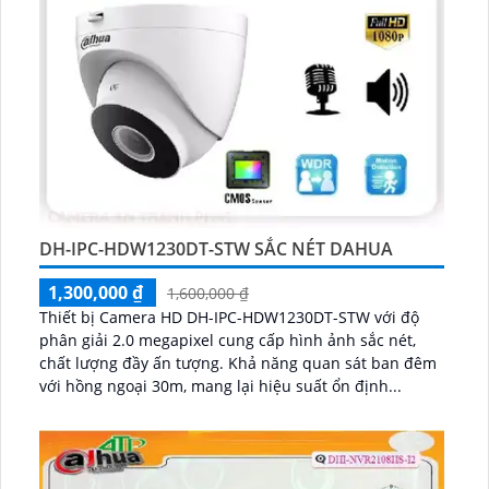
DH-IPC-HDW1230DT-STW SẮC NÉT DAHUA
1,300,000 ₫
1,600,000 ₫
Thiết bị Camera HD DH-IPC-HDW1230DT-STW với độ
phân giải 2.0 megapixel cung cấp hình ảnh sắc nét,
chất lượng đầy ấn tượng. Khả năng quan sát ban đêm
với hồng ngoại 30m, mang lại hiệu suất ổn định...