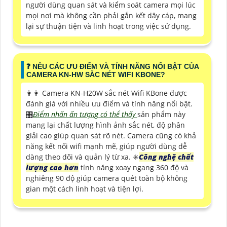
người dùng quan sát và kiểm soát camera mọi lúc
mọi nơi mà không cần phải gắn kết dây cáp, mang
lại sự thuận tiện và linh hoạt trong việc sử dụng.
️❓ NÊU CÁC ƯU ĐIỂM VÀ TÍNH NĂNG NỔI BẬT CỦA
CAMERA KN-HW SẮC NÉT WIFI KBONE?
️👩‍👩 Camera KN-H20W sắc nét Wifi KBone được
đánh giá với nhiều ưu điểm và tính năng nổi bật.
🎛
Điểm nhấn ấn tượng có thể thấy
sản phẩm này
mang lại chất lượng hình ảnh sắc nét, độ phân
giải cao giúp quan sát rõ nét. Camera cũng có khả
năng kết nối wifi mạnh mẽ, giúp người dùng dễ
dàng theo dõi và quản lý từ xa. ✳️
Công nghệ chất
lượng cao hơn
tính năng xoay ngang 360 độ và
nghiêng 90 độ giúp camera quét toàn bộ không
gian một cách linh hoạt và tiện lợi.