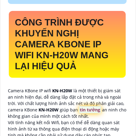
CÔNG TRÌNH ĐƯỢC
KHUYẾN NGHỊ
CAMERA KBONE IP
WIFI
KN-H20W
MANG
LẠI HIỆU QUẢ
Camera KBone IP wifi
KN-H20W
là một thiết bị giám sát
an ninh hiện đại, dễ dàng lắp đặt cả trong nhà và ngoài
trời. Với chất lượng hình ảnh sắc nét và độ phân giải cao,
camera KBone
KN-H20W
giúp bạn
tin tưởng
an ninh cho
không gian của mình một cách tốt nhất.
Với tính năng kết nối Wifi, bạn có thể dễ dàng quan sát
hình ảnh từ xa thông qua điện thoại di động hoặc máy
tính mà không cần phải sử dụng dây cáp phức tạp.