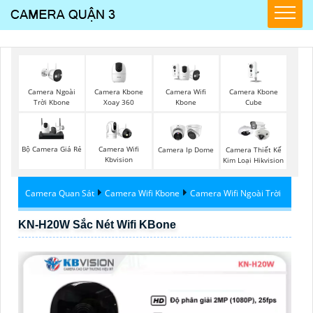
Camera Ngoài
Camera Kbone
Camera Wifi
Camera Kbone
Trời Kbone
Xoay 360
Kbone
Cube
Bộ Camera Giá Rẻ
Camera Wifi
Camera Ip Dome
Camera Thiết Kế
Kbvision
Kim Loại Hikvision
Camera Quan Sát
Camera Wifi Kbone
Camera Wifi Ngoài Trời
KN-H20W Sắc Nét Wifi KBone