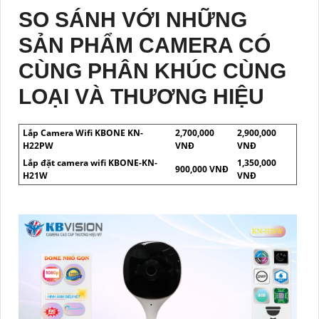
SO SÁNH VỚI NHỮNG
SẢN PHẨM CAMERA CÓ
CÙNG PHÂN KHÚC CÙNG
LOẠI VÀ THƯƠNG HIỆU
Lắp Camera Wifi KBONE KN-
2,700,000
2,900,000
H22PW
VNĐ
VNĐ
Lắp đặt camera wifi KBONE-KN-
1,350,000
900,000 VNĐ
H21W
VNĐ