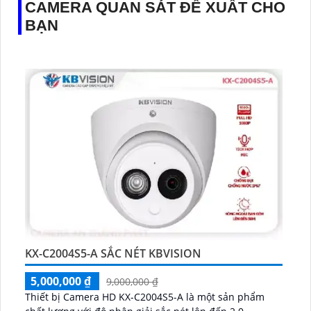
CAMERA QUAN SÁT ĐỀ XUẤT CHO
BẠN
KX-C2004S5-A SẮC NÉT KBVISION
5,000,000 ₫
9,000,000 ₫
Thiết bị Camera HD KX-C2004S5-A là một sản phẩm