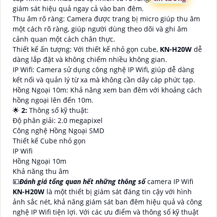
giám sát hiệu quả ngay cả vào ban đêm.
Thu âm rõ ràng: Camera được trang bị micro giúp thu âm
một cách rõ ràng, giúp người dùng theo dõi và ghi âm
cảnh quan một cách chân thực.
Thiết kế ấn tượng: Với thiết kế nhỏ gọn cube,
KN-H20W
dễ
dàng lắp đặt và không chiếm nhiều không gian.
IP Wifi: Camera sử dụng công nghệ IP Wifi, giúp dễ dàng
kết nối và quản lý từ xa mà không cần dây cáp phức tạp.
Hồng Ngoại 10m: Khả năng xem ban đêm với khoảng cách
hồng ngoại lên đến 10m.
🌟
2:
Thông số kỹ thuật:
Độ phân giải: 2.0 megapixel
Công nghệ Hồng Ngoại SMD
Thiết kế Cube nhỏ gọn
IP Wifi
Hồng Ngoại 10m
Khả năng thu âm
💴
Đánh giá tổng quan hết những thông số
camera IP Wifi
KN-H20W
là một thiết bị giám sát đáng tin cậy với hình
ảnh sắc nét, khả năng giám sát ban đêm hiệu quả và công
nghệ IP Wifi tiện lợi. Với các ưu điểm và thông số kỹ thuật