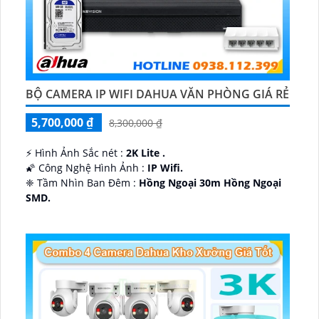
BỘ CAMERA IP WIFI DAHUA VĂN PHÒNG GIÁ RẺ
5,700,000 ₫
8,300,000 ₫
️⚡ Hình Ảnh Sắc nét :
2K Lite .
🌠 Công Nghệ Hình Ảnh :
IP Wifi.
❈ Tầm Nhìn Ban Đêm :
Hồng Ngoại 30m Hồng Ngoại
SMD.
🔩 Thiết Kế Camera
Dome Kim loại + Nhựa.
️✤ Khả Năng :
Thu Âm Và Loa.