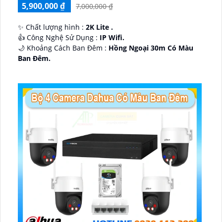
5,900,000 ₫
7,000,000 ₫
✨ Chất lượng hình :
2K Lite .
👍 Công Nghệ Sử Dụng :
IP Wifi.
🌙 Khoảng Cách Ban Đêm :
Hồng Ngoại 30m Có Màu
Ban Ðêm.
🕉️ Cấu Tạo Camera
IP67 xoay 360.
️📡 Ưu Điểm :
Thu Âm Và Loa.