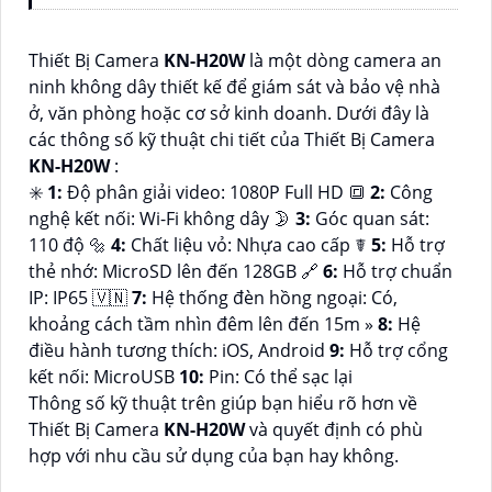
Thiết Bị Camera
KN-H20W
là một dòng camera an
ninh không dây thiết kế để giám sát và bảo vệ nhà
ở, văn phòng hoặc cơ sở kinh doanh. Dưới đây là
các thông số kỹ thuật chi tiết của Thiết Bị Camera
KN-H20W
:
✳️
1:
Độ phân giải video: 1080P Full HD 🔳
2:
Công
nghệ kết nối: Wi-Fi không dây 🌛
3:
Góc quan sát:
110 độ 🔩
4:
Chất liệu vỏ: Nhựa cao cấp ☤
5:
Hỗ trợ
thẻ nhớ: MicroSD lên đến 128GB 🔗
6:
Hỗ trợ chuẩn
IP: IP65 🇻🇳
7:
Hệ thống đèn hồng ngoại: Có,
khoảng cách tầm nhìn đêm lên đến 15m »
8:
Hệ
điều hành tương thích: iOS, Android
9:
Hỗ trợ cổng
kết nối: MicroUSB
10:
Pin: Có thể sạc lại
Thông số kỹ thuật trên giúp bạn hiểu rõ hơn về
Thiết Bị Camera
KN-H20W
và quyết định có phù
hợp với nhu cầu sử dụng của bạn hay không.