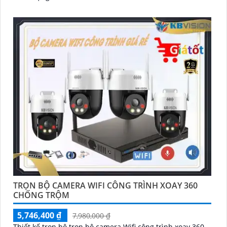
TRỌN BỘ CAMERA WIFI CÔNG TRÌNH XOAY 360
CHỐNG TRỘM
5,746,400 ₫
7,980,000 ₫
Thiết kế trọn bộ trọn bộ camera Wifi công trình xoay 360