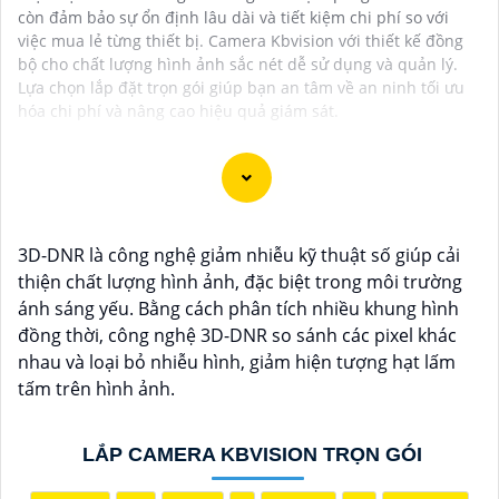
còn đảm bảo sự ổn định lâu dài và tiết kiệm chi phí so với
việc mua lẻ từng thiết bị. Camera Kbvision với thiết kế đồng
bộ cho chất lượng hình ảnh sắc nét dễ sử dụng và quản lý.
Lựa chọn lắp đặt trọn gói giúp bạn an tâm về an ninh tối ưu
hóa chi phí và nâng cao hiệu quả giám sát.
Chào bạn, dưới đây là một số câu giới thiệu cho việc
3D-DNR là công nghệ giảm nhiễu kỹ thuật số giúp cải
mua Camera Kbvision với chiết khấu cao và giải pháp
thiện chất lượng hình ảnh, đặc biệt trong môi trường
phù hợp trong ngữ cảnh của một đại lý công nghệ:
ánh sáng yếu. Bằng cách phân tích nhiều khung hình
🛃
1:
"Chào anh/chị! Bạn đang tìm kiếm Camera
đồng thời, công nghệ 3D-DNR so sánh các pixel khác
Kbvision với chiết khấu hấp dẫn? Hãy đến với chúng
nhau và loại bỏ nhiễu hình, giảm hiện tượng hạt lấm
tôi để nhận ưu đãi đặc biệt và được tư vấn về giải
tấm trên hình ảnh.
pháp chính xác nhất cho nhu cầu an ninh của bạn!"
️🏅️
2:
"Bạn muốn mua Camera Kbvision với giá ưu đãi
và giải pháp phù hợp? Liên hệ ngay với chúng tôi để
LẮP CAMERA KBVISION TRỌN GÓI
được hỗ trợ tốt nhất từ đội ngũ chuyên gia có kinh
nghiệm!"