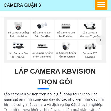
Bộ Camera Chống
Bộ Camera Ban
Bộ Camera Ghi
Lắp Camera
Trộm Kbvision
Đêm Có Màu
Âm Kbvision
Kbvision Trọn Gói
Kbvision
Bộ Camera Chống
Bộ Camera Chống
Lắp Camera Giá
Camera PTZ
Trộm Visioncop
Trộm Hikvision
Rẻ Trọn Gói
Kbvision
LẮP CAMERA KBVISION
TRỌN GÓI
Lắp camera Kbvision trọn bộ là giải pháp tối ưu cho việc
giám sát an ninh cung cấp đầy đủ các phụ kiện như đầu ghi
hình, ổ cứng, mắt camera và dịch vụ lắp đặt chuyên nghiệp.
Trọn bộ camera không chỉ nâng cao hiệu quả giám sát mà