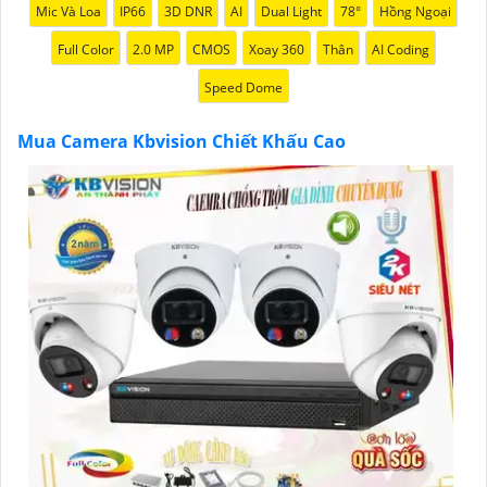
Mic Và Loa
IP66
3D DNR
AI
Dual Light
78°
Hồng Ngoại
️🥈
3:
"Chúng tôi cam kết cung cấp Camera Kbvision
chính hãng với chiết khấu cao nhất trên thị trường.
Full Color
2.0 MP
CMOS
Xoay 360
Thân
AI Coding
Hãy đến với chúng tôi để trải nghiệm dịch vụ tốt nhất
Speed Dome
và nhận được sự tư vấn chuyên nghiệp về giải pháp an
ninh cần thiết!"
Mua Camera Kbvision Chiết Khấu Cao
Hy vọng những câu giới thiệu trên sẽ giúp bạn thành
công trong việc tiếp cận khách hàng và tăng cơ hội
bán hàng của bạn. Nếu có bất kỳ yêu cầu hay câu hỏi
nào khác, bạn có thể chia sẻ để tôi hỗ trợ bạn tốt hơn!
'