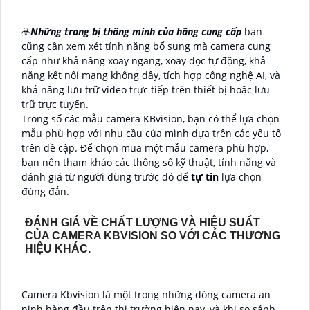
☣️
Những trang bị thông minh của hãng cung cấp
bạn
cũng cần xem xét tính năng bổ sung mà camera cung
cấp như khả năng xoay ngang, xoay dọc tự động, khả
năng kết nối mạng không dây, tích hợp công nghệ AI, và
khả năng lưu trữ video trực tiếp trên thiết bị hoặc lưu
trữ trực tuyến.
Trong số các mẫu camera KBvision, bạn có thể lựa chọn
mẫu phù hợp với nhu cầu của mình dựa trên các yếu tố
trên đề cập. Để chọn mua một mẫu camera phù hợp,
bạn nên tham khảo các thông số kỹ thuật, tính năng và
đánh giá từ người dùng trước đó để
tự tin
lựa chọn
đúng đắn.
ĐÁNH GIÁ VỀ CHẤT LƯỢNG VÀ HIỆU SUẤT
CỦA CAMERA KBVISION SO VỚI CÁC THƯƠNG
HIỆU KHÁC.
Camera Kbvision là một trong những dòng camera an
ninh hàng đầu trên thị trường hiện nay, và khi so sánh