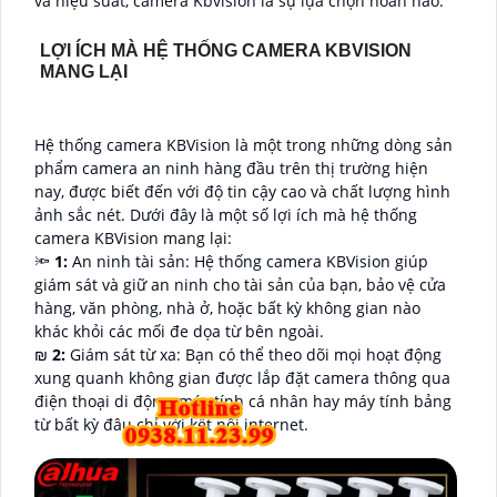
và hiệu suất, camera Kbvision là sự lựa chọn hoàn hảo.
LỢI ÍCH MÀ HỆ THỐNG CAMERA KBVISION
MANG LẠI
Hệ thống camera KBVision là một trong những dòng sản
phẩm camera an ninh hàng đầu trên thị trường hiện
nay, được biết đến với độ tin cậy cao và chất lượng hình
ảnh sắc nét. Dưới đây là một số lợi ích mà hệ thống
camera KBVision mang lại:
🔦
1:
An ninh tài sản: Hệ thống camera KBVision giúp
giám sát và giữ an ninh cho tài sản của bạn, bảo vệ cửa
hàng, văn phòng, nhà ở, hoặc bất kỳ không gian nào
khác khỏi các mối đe dọa từ bên ngoài.
₪
2:
Giám sát từ xa: Bạn có thể theo dõi mọi hoạt động
xung quanh không gian được lắp đặt camera thông qua
điện thoại di động, máy tính cá nhân hay máy tính bảng
từ bất kỳ đâu chỉ với kết nối internet.