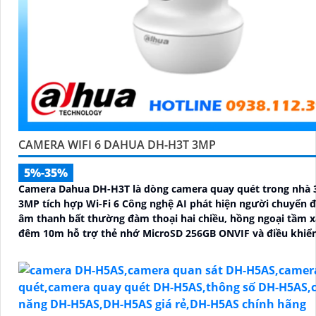
CAMERA WIFI 6 DAHUA DH-H3T 3MP
5%-35%
Camera Dahua DH-H3T là dòng camera quay quét trong nhà 
3MP tích hợp Wi-Fi 6 Công nghệ AI phát hiện người chuyển 
âm thanh bất thường đàm thoại hai chiều, hồng ngoại tầm x
đêm 10m hỗ trợ thẻ nhớ MicroSD 256GB ONVIF và điều khiển
qua ứng dụng DMSS