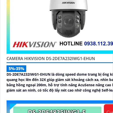
CAMERA HIKVISION DS-2DE7A232IWG1-EHUN
5%-35%
DS-2DE7A232IWG1-EHUN là dòng speed dome trang bị ống k
quang học lên đến 32X giúp giám sát khoảng cách xa, nhìn 
bằng hồng ngoại 200m, hỗ trợ tính năng AcuSense nâng cao 
giám sát an ninh, có tốc độ lấy nét cao nhờ công nghệ Self-le