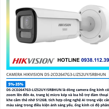
CAMERA HIKVISION DS-2CD2647G3-LIZS2UY/SRBHUN
5%-35%
DS-2CD2647G3-LIZS2UY/SRBHUN là dòng camera ống kính có
zoom lên đến 4x, trang bị micro kép và loa hỗ trợ đàm thoại 
khe cắm thẻ nhớ 512GB, tích hợp công nghệ AI trong việc câ
màu sáng trong điều kiện ánh sáng yếu, ống kính có độ phân 