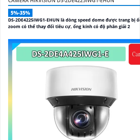
CAMERA HIKVISION DS-2DE4225IWG1-EHUN
5%-35%
DS-2DE4225IWG1-EHUN là dòng speed dome được trang bị ố
zoom có thể thay đổi tiêu cự, ống kính có độ phân giải 2