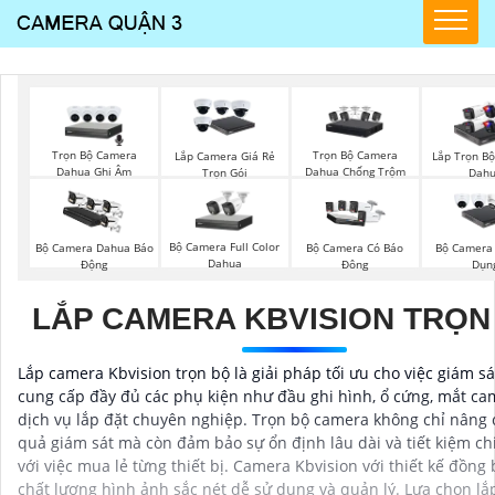
Trọn Bộ Camera
Trọn Bộ Camera
Lắp Camera Giá Rẻ
Lắp Trọn B
Dahua Ghi Âm
Dahua Chống Trộm
Trọn Gói
Dah
Bộ Camera Full Color
Bộ Camera Dahua Báo
Bộ Camera Có Báo
Bộ Camera
Dahua
Động
Đông
Dụn
LẮP CAMERA KBVISION TRỌN
Lắp camera Kbvision trọn bộ là giải pháp tối ưu cho việc giám s
cung cấp đầy đủ các phụ kiện như đầu ghi hình, ổ cứng, mắt ca
dịch vụ lắp đặt chuyên nghiệp. Trọn bộ camera không chỉ nâng 
quả giám sát mà còn đảm bảo sự ổn định lâu dài và tiết kiệm chi
với việc mua lẻ từng thiết bị. Camera Kbvision với thiết kế đồng
chất lượng hình ảnh sắc nét dễ sử dụng và quản lý. Lựa chọn lắ