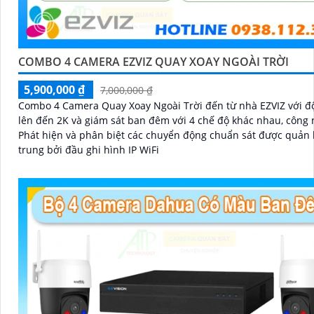
COMBO 4 CAMERA EZVIZ QUAY XOAY NGOÀI TRỜI
5,900,000 ₫
7,000,000 ₫
Combo 4 Camera Quay Xoay Ngoài Trời đến từ nhà EZVIZ với độ
lên đến 2K và giám sát ban đêm với 4 chế độ khác nhau, công 
Phát hiện và phân biệt các chuyển động chuẩn sát được quản l
trung bởi đầu ghi hình IP WiFi