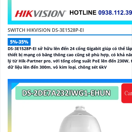
SWITCH HIKVISION DS-3E1528P-EI
5%-35%
DS-3E1528P-EI sở hữu lên đến 24 cổng Gigabit giúp có thể lắp
thiết bị mạng có băng thông cao cũng sẽ phù hợp, có khả n
lý từ Hik-Partner pro, với tổng công suất PoE lên đến 230W, 
dữ liệu lên đến 300m, vỏ kim loại, chông sét 6kV