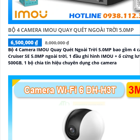
BỘ 4 CAMERA IMOU QUAY QUÉT NGOÀI TRỜI 5.0MP
6,500,000 ₫
8,000,000 ₫
Bộ 4 Camera IMOU Quay Quét Ngoài Trời 5.0MP bao gồm 4 
Cruiser SE 5.0MP ngoài trời, 1 đầu ghi hình IMOU + ổ cứng lư
500GB, 1 bộ chia tín hiệu chuyên dụng cho camera