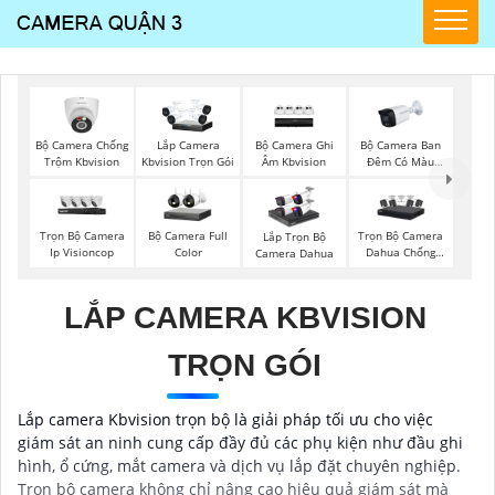
Bộ Camera Chống
Bộ Camera Ghi
Bộ Camera Ban
Lắp Camera
Trộm Kbvision
Âm Kbvision
Đêm Có Màu
Kbvision Trọn Gói
Kbvision
Trọn Bộ Camera
Bộ Camera Full
Trọn Bộ Camera
Lắp Trọn Bộ
Ip Visioncop
Color
Dahua Chống
Camera Dahua
Trộm
LẮP CAMERA KBVISION
TRỌN GÓI
Lắp camera Kbvision trọn bộ là giải pháp tối ưu cho việc
giám sát an ninh cung cấp đầy đủ các phụ kiện như đầu ghi
hình, ổ cứng, mắt camera và dịch vụ lắp đặt chuyên nghiệp.
Trọn bộ camera không chỉ nâng cao hiệu quả giám sát mà