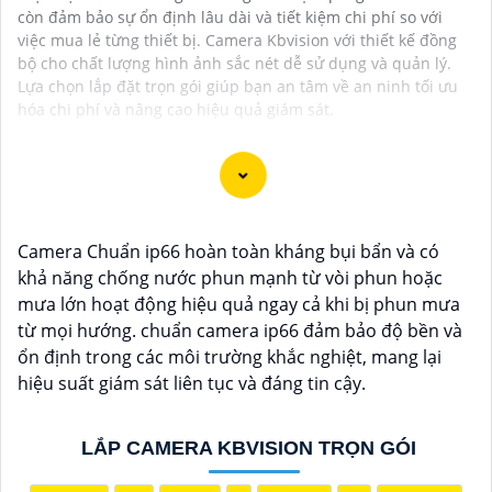
còn đảm bảo sự ổn định lâu dài và tiết kiệm chi phí so với
việc mua lẻ từng thiết bị. Camera Kbvision với thiết kế đồng
bộ cho chất lượng hình ảnh sắc nét dễ sử dụng và quản lý.
Lựa chọn lắp đặt trọn gói giúp bạn an tâm về an ninh tối ưu
hóa chi phí và nâng cao hiệu quả giám sát.
Chào bạn, dưới đây là một số câu giới thiệu cho việc
Camera Chuẩn ip66 hoàn toàn kháng bụi bẩn và có
mua Camera Kbvision với chiết khấu cao và giải pháp
khả năng chống nước phun mạnh từ vòi phun hoặc
phù hợp trong ngữ cảnh của một đại lý công nghệ:
mưa lớn hoạt động hiệu quả ngay cả khi bị phun mưa
🛃
1:
"Chào anh/chị! Bạn đang tìm kiếm Camera
từ mọi hướng. chuẩn camera ip66 đảm bảo độ bền và
Kbvision với chiết khấu hấp dẫn? Hãy đến với chúng
ổn định trong các môi trường khắc nghiệt, mang lại
tôi để nhận ưu đãi đặc biệt và được tư vấn về giải
hiệu suất giám sát liên tục và đáng tin cậy.
pháp chính xác nhất cho nhu cầu an ninh của bạn!"
️🏅️
2:
"Bạn muốn mua Camera Kbvision với giá ưu đãi
và giải pháp phù hợp? Liên hệ ngay với chúng tôi để
LẮP CAMERA KBVISION TRỌN GÓI
được hỗ trợ tốt nhất từ đội ngũ chuyên gia có kinh
nghiệm!"