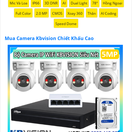
Mic Và Loa
IP66
3D DNR
AI
Dual Light
78°
Hồng Ngoại
️🥈
3:
"Chúng tôi cam kết cung cấp Camera Kbvision
chính hãng với chiết khấu cao nhất trên thị trường.
Full Color
2.0 MP
CMOS
Xoay 360
Thân
AI Coding
Hãy đến với chúng tôi để trải nghiệm dịch vụ tốt nhất
Speed Dome
và nhận được sự tư vấn chuyên nghiệp về giải pháp an
ninh cần thiết!"
Mua Camera Kbvision Chiết Khấu Cao
Hy vọng những câu giới thiệu trên sẽ giúp bạn thành
công trong việc tiếp cận khách hàng và tăng cơ hội
bán hàng của bạn. Nếu có bất kỳ yêu cầu hay câu hỏi
nào khác, bạn có thể chia sẻ để tôi hỗ trợ bạn tốt hơn!
'