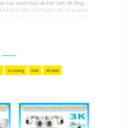
 gian bạn muốn bảo vệ một cách dễ dàng
 hình ảnh một cách thuận tiện và an toàn.
 sát Eyetech để nâng cao an toàn an ninh
e
AI Coding
IP66
3D DNR