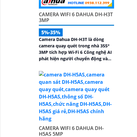
CAMERA WIFI 6 DAHUA DH-H3T
3MP
5%-35%
Camera Dahua DH-H3T là dòng
camera quay quét trong nhà 355°
3MP tích hợp Wi-Fi 6 Công nghệ AI
phát hiện người chuyển động và
âm thanh bất thường đàm thoại
hai chiều, hồng ngoại tầm xa ban
đêm 10m hỗ trợ thẻ nhớ MicroSD
256GB ONVIF và điều khiển từ xa
qua ứng dụng DMSS
CAMERA WIFI 6 DAHUA DH-
H5AS 5MP