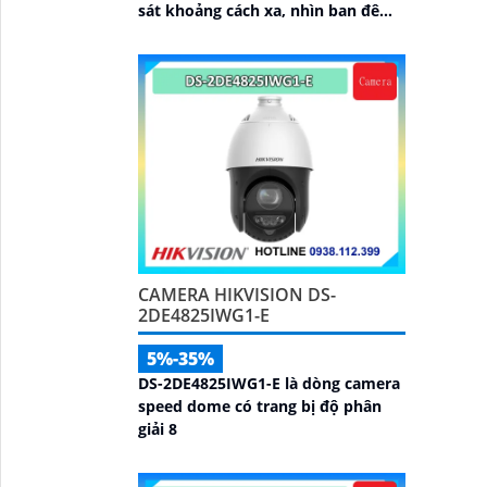
sát khoảng cách xa, nhìn ban đêm
bằng hồng ngoại 200m, hỗ trợ tính
năng AcuSense nâng cao hiệu quả
giám sát an ninh, có tốc độ lấy nét
cao nhờ công nghệ Self-learning
CAMERA HIKVISION DS-
2DE4825IWG1-E
5%-35%
DS-2DE4825IWG1-E là dòng camera
speed dome có trang bị độ phân
giải 8