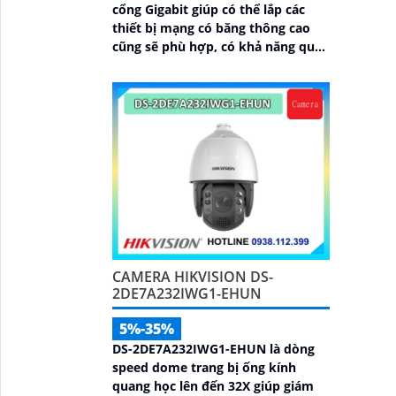
cổng Gigabit giúp có thể lắp các
thiết bị mạng có băng thông cao
cũng sẽ phù hợp, có khả năng quản
lý từ Hik-Partner pro, với tổng
công suất PoE lên đến 230W,
truyền dữ liệu lên đến 300m, vỏ
kim loại, chông sét 6kV
CAMERA HIKVISION DS-
2DE7A232IWG1-EHUN
5%-35%
DS-2DE7A232IWG1-EHUN là dòng
speed dome trang bị ống kính
quang học lên đến 32X giúp giám