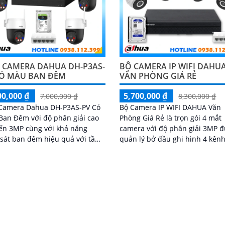
4 CAMERA DAHUA DH-P3AS-
BỘ CAMERA IP WIFI DAHU
CÓ MÀU BAN ĐÊM
VĂN PHÒNG GIÁ RẺ
00,000 ₫
5,700,000 ₫
7,000,000 ₫
8,300,000 ₫
 Camera Dahua DH-P3AS-PV Có
Bộ Camera IP WIFI DAHUA Văn
an Đêm với độ phân giải cao
Phòng Giá Rẻ là trọn gói 4 mắt
ến 3MP cùng với khả năng
camera với độ phân giải 3MP 
sát ban đêm hiệu quả với tầm
quản lý bở đầu ghi hình 4 kênh
 xa vào ban đêm lên đến 30m
và lưu trữ video giám sát tập t
ạnh đó là khả năng giúp đàm
về ổ cứng trong đầu ghi hình v
 âm thanh 2 chiều và báo động
đủ các chưc năng như AI Phát 
de chủ động khi phát hiện xâm
chuyển động, đàm thoại âm th
chiều và giám sát có màu vào 
đêm