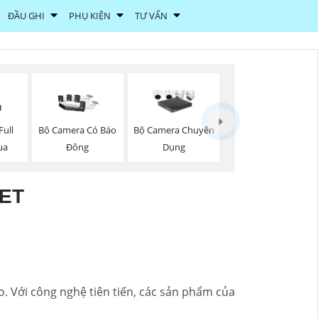
ĐẦU GHI
PHỤ KIỆN
TƯ VẤN
ull
Bộ Camera Có Báo
Bộ Camera Chuyên
ua
Đông
Dụng
ET
o. Với công nghệ tiên tiến, các sản phẩm của