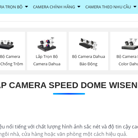
RA TRỌN BỘ
CAMERA CHÍNH HÃNG
CAMERA THEO NHU CẦU
 Bộ Camera
Bộ Camera F
Lắp Trọn Bộ
Bộ Camera Dahua
 Chống Trộm
Color Dah
Camera Dahua
Báo Động
ẮP CAMERA SPEED DOME WISEN
 nổi tiếng với chất lượng hình ảnh sắc nét và độ tin cậy ca
 ngôi nhà, cửa hàng hoặc văn phòng một cách hiệu quả.