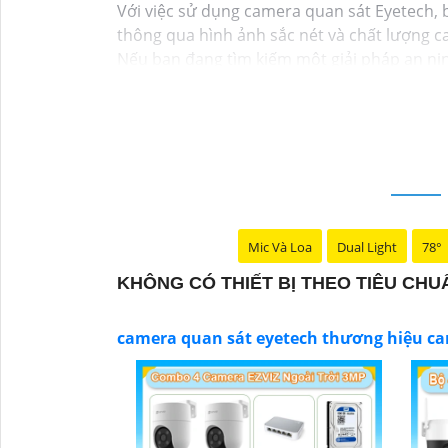
Với việc sử dụng camera quan sát Eyetech,
thông qua hình ảnh sắc nét và chất lượng ca
Nếu bạn đang tìm kiếm một giải pháp an nin
cho không gian của mình."
Mic Và Loa
Dual Light
78°
KHÔNG CÓ THIẾT BỊ THEO TIÊU CH
camera quan sát eyetech thương hiệu ca