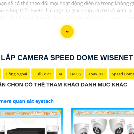
 bạn sẽ có thể theo dõi mọi hoạt động diễn ra trong không
o. Đồng thời, Eyetech cung cấp giải pháp lưu trữ và xem lại
h chất lượng và tin cậy, hãy cân nhắc sử dụng camera quan
LẮP CAMERA SPEED DOME WISENET
Hồng Ngoại
Full Color
AI
CMOS
Xoay 360
Speed Dom
UẨN CHỌN CÓ THỂ THAM KHẢO DANH MỤC KHÁC
mera quan sát eyetech