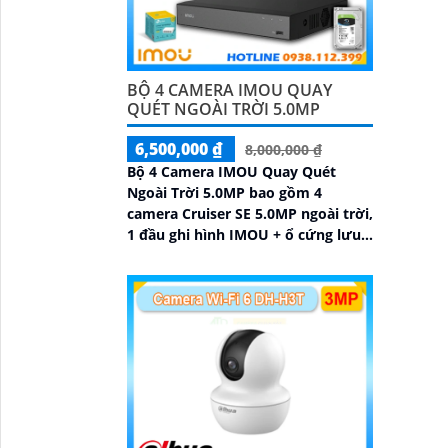
'
BỘ 4 CAMERA IMOU QUAY
QUÉT NGOÀI TRỜI 5.0MP
6,500,000 ₫
8,000,000 ₫
Bộ 4 Camera IMOU Quay Quét
Ngoài Trời 5.0MP bao gồm 4
camera Cruiser SE 5.0MP ngoài trời,
1 đầu ghi hình IMOU + ổ cứng lưu
trữ 500GB, 1 bộ chia tín hiệu
chuyên dụng cho camera