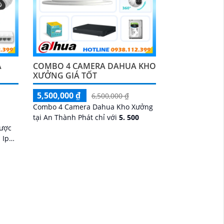
A
COMBO 4 CAMERA DAHUA KHO
XƯỞNG GIÁ TỐT
5,500,000 ₫
6,500,000 ₫
Combo 4 Camera Dahua Kho Xưởng
tại An Thành Phát chỉ với
5. 500
được
 Ip
rung
ới đầy
hiện
anh 2
ban