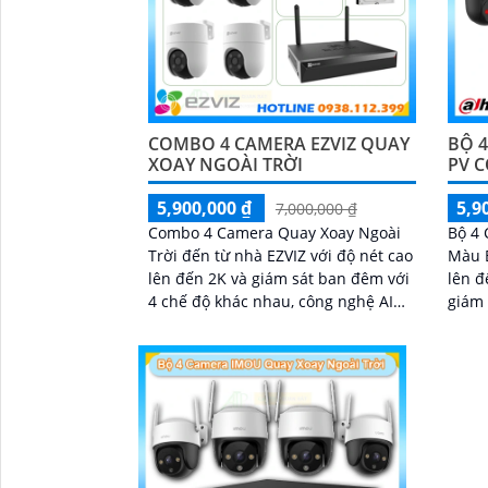
COMBO 4 CAMERA EZVIZ QUAY
BỘ 
XOAY NGOÀI TRỜI
PV 
5,900,000 ₫
5,9
7,000,000 ₫
Combo 4 Camera Quay Xoay Ngoài
Bộ 4
Trời đến từ nhà EZVIZ với độ nét cao
Màu B
lên đến 2K và giám sát ban đêm với
lên đ
4 chế độ khác nhau, công nghệ AI
giám 
Phát hiện và phân biệt các chuyển
nhìn
động chuẩn sát được quản lý tập
bên c
trung bởi đầu ghi hình IP WiFi
thoại
răng 
nhập