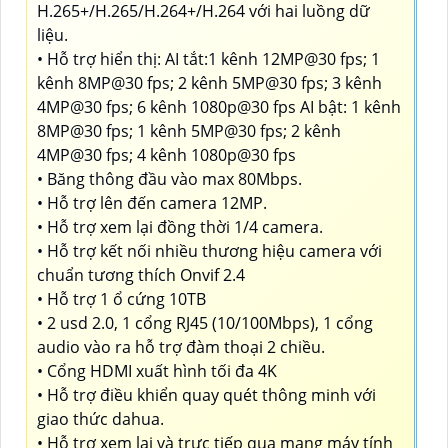
H.265+/H.265/H.264+/H.264 với hai luồng dữ
liệu.
• Hỗ trợ hiển thị: AI tắt:1 kênh 12MP@30 fps; 1
kênh 8MP@30 fps; 2 kênh 5MP@30 fps; 3 kênh
4MP@30 fps; 6 kênh 1080p@30 fps AI bật: 1 kênh
8MP@30 fps; 1 kênh 5MP@30 fps; 2 kênh
4MP@30 fps; 4 kênh 1080p@30 fps
• Băng thông đầu vào max 80Mbps.
• Hỗ trợ lên đến camera 12MP.
• Hỗ trợ xem lại đồng thời 1/4 camera.
• Hỗ trợ kết nối nhiều thương hiệu camera với
chuẩn tương thích Onvif 2.4
• Hỗ trợ 1 ổ cứng 10TB
• 2 usd 2.0, 1 cổng RJ45 (10/100Mbps), 1 cổng
audio vào ra hỗ trợ đàm thoại 2 chiều.
• Cổng HDMI xuất hình tối đa 4K
• Hỗ trợ điều khiển quay quét thông minh với
giao thức dahua.
• Hỗ trợ xem lại và trực tiếp qua mạng máy tính