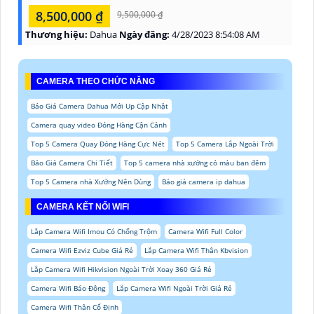
8,500,000 ₫
9,500,000 ₫
Thương hiệu:
Dahua
Ngày đăng:
4/28/2023 8:54:08 AM
CAMERA THEO CHỨC NĂNG
Báo Giá Camera Dahua Mới Up Cập Nhật
Camera quay video Đóng Hàng Cận Cảnh
Top 5 Camera Quay Đóng Hàng Cực Nét
Top 5 Camera Lắp Ngoài Trời
Báo Giá Camera Chi Tiết
Top 5 camera nhà xưởng có màu ban đêm
Top 5 Camera nhà Xưởng Nên Dùng
Báo giá camera ip dahua
CAMERA KẾT NỐI WIFI
Lắp Camera Wifi Imou Có Chống Trộm
Camera Wifi Full Color
Camera Wifi Ezviz Cube Giá Rẻ
Lắp Camera Wifi Thân Kbvision
Lắp Camera Wifi Hikvision Ngoài Trời Xoay 360 Giá Rẻ
Camera Wifi Báo Động
Lắp Camera Wifi Ngoài Trời Giá Rẻ
Camera Wifi Thân Cố Định