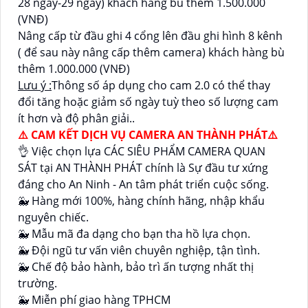
28 ngày-29 ngày) khách hàng bù thêm 1.500.000
(VNĐ)
Nâng cấp từ đầu ghi 4 cổng lên đầu ghi hình 8 kênh
( để sau này nâng cấp thêm camera) khách hàng bù
thêm 1.000.000 (VNĐ)
Lưu ý :
Thông số áp dụng cho cam 2.0 có thể thay
đổi tăng hoặc giảm số ngày tuỳ theo số lượng cam
ít hơn và độ phân giải..
⚠️ CAM KẾT DỊCH VỤ CAMERA AN THÀNH PHÁT⚠️
👌 Việc chọn lựa CÁC SIÊU PHẨM CAMERA QUAN
SÁT tại AN THÀNH PHÁT chính là Sự đầu tư xứng
đáng cho An Ninh - An tâm phát triển cuộc sống.
🐳 Hàng mới 100%, hàng chính hãng, nhập khẩu
nguyên chiếc.
🐳 Mẫu mã đa dạng cho bạn tha hồ lựa chọn.
🐳 Đội ngũ tư vấn viên chuyên nghiệp, tận tình.
🐳 Chế độ bảo hành, bảo trì ấn tượng nhất thị
trường.
🐳 Miễn phí giao hàng TPHCM