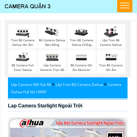
Trọn Bộ Camera
Trọn Bộ Camera
Bộ Camera Dahua
Lắp Trọn Bộ
Dahua Ghi Âm
Dahua Chống
Báo Động
Camera Dahua
Trộm
Bộ Camera Full
Lắp Camera
Bộ Camera Ghi
Trọn Bộ Camera
Color Dahua
Vantech Trọn Bộ
Âm Kbvision
Ghi Âm
Lắp Camera 360 Giá Rẻ
Lắp Trọn Bộ Camera Dahua
Camera
Dahua Full Hd 1080P
Lap Camera Starlight Ngoài Trời