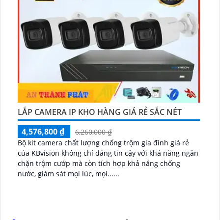
LẮP CAMERA IP KHO HÀNG GIÁ RẺ SẮC NÉT
4,576,800 ₫
6,260,000 ₫
Bộ kit camera chất lượng chống trộm gia đình giá rẻ
của KBvision không chỉ đáng tin cậy với khả năng ngăn
chặn trộm cướp mà còn tích hợp khả năng chống
nước, giám sát mọi lúc, mọi......