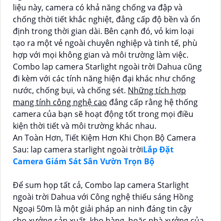
liệu này, camera có khả năng chống va đập và
chống thời tiết khắc nghiệt, đẳng cấp độ bền và ổn
định trong thời gian dài. Bên cạnh đó, vỏ kim loại
tạo ra một vẻ ngoài chuyên nghiệp và tinh tế, phù
hợp với mọi không gian và môi trường làm việc.
Combo lap camera Starlight ngoài trời Dahua cũng
đi kèm với các tính năng hiện đại khác như chống
nước, chống bụi, và chống sét.
Những tích hợp
mang tính công nghệ cao
đẳng cấp rằng hệ thống
camera của bạn sẽ hoạt động tốt trong mọi điều
kiện thời tiết và môi trường khác nhau.
An Toàn Hơn, Tiết Kiệm Hơn Khi Chọn Bộ Camera
Sau: lap camera starlight ngoài trời
Lắp Đặt
Camera Giám Sát Sân Vườn Trọn Bộ
Để sum họp tất cả, Combo lap camera Starlight
ngoài trời Dahua với Công nghệ thiếu sáng Hồng
Ngoại 50m là một giải pháp an ninh đáng tin cậy
cho xưởng sản xuất, kho hàng, hoặc nhà xưởng của