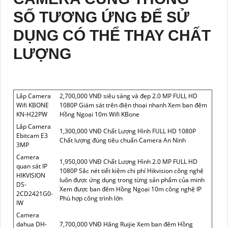
SỐ TƯƠNG ỨNG ĐỂ SỬ
DỤNG CÓ THỂ THAY CHẤT
LƯỢNG
Lắp Camera
2,700,000 VNĐ siêu sáng và đẹp 2.0 MP FULL HD
Wifi KBONE
1080P Giám sát trên điện thoại nhanh Xem ban đêm
KN-H22PW
Hồng Ngoại 10m Wifi KBone
Lắp Camera
1,300,000 VNĐ Chất Lượng Hình FULL HD 1080P
Ebitcam E3
Chất lượng đúng tiêu chuẩn Camera An Ninh
3MP
Camera
1,950,000 VNĐ Chất Lượng Hình 2.0 MP FULL HD
quan sát IP
1080P Sắc nét tiết kiệm chi phí Hikvision công nghệ
HIKVISION
luôn được ứng dụng trong từng sản phẩm của minh
DS-
Xem được ban đêm Hồng Ngoại 10m công nghệ IP
2CD2421G0-
Phù hợp công trình lớn
IW
Camera
dahua DH-
7,700,000 VNĐ Hãng Ruijie Xem ban đêm Hồng