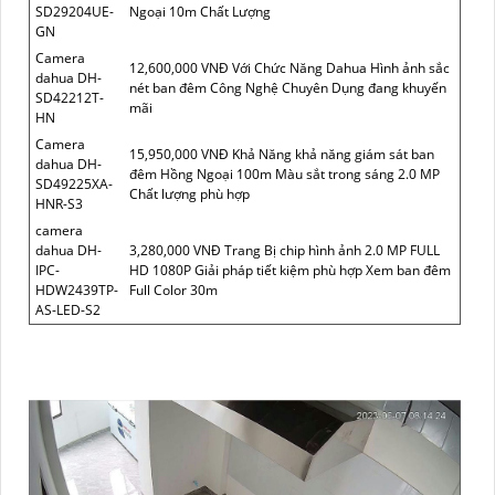
SD29204UE-
Ngoại 10m Chất Lượng
GN
Camera
12,600,000 VNĐ Với Chức Năng Dahua Hình ảnh sắc
dahua DH-
nét ban đêm Công Nghệ Chuyên Dụng đang khuyến
SD42212T-
mãi
HN
Camera
15,950,000 VNĐ Khả Năng khả năng giám sát ban
dahua DH-
đêm Hồng Ngoại 100m Màu sắt trong sáng 2.0 MP
SD49225XA-
Chất lượng phù hợp
HNR-S3
camera
dahua DH-
3,280,000 VNĐ Trang Bị chip hình ảnh 2.0 MP FULL
IPC-
HD 1080P Giải pháp tiết kiệm phù hợp Xem ban đêm
HDW2439TP-
Full Color 30m
AS-LED-S2