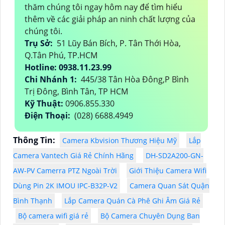
thăm chúng tôi ngay hôm nay để tìm hiểu
thêm về các giải pháp an ninh chất lượng của
chúng tôi.
Trụ Sở:
51 Lũy Bán Bích, P. Tân Thới Hòa,
Q.Tân Phú, TP.HCM
Hotline: 0938.11.23.99
Chi Nhánh 1:
445/38 Tân Hòa Đông,P Bình
Trị Đông, Bình Tân, TP HCM
Kỹ Thuật:
0906.855.330
Điện Thoại:
(028) 6688.4949
Thông Tin:
Camera Kbvision Thương Hiệu Mỹ
Lắp
Camera Vantech Giá Rẻ Chính Hãng
DH-SD2A200-GN-
AW-PV Camerra PTZ Ngoài Trời
Giới Thiệu Camera Wifi
Dùng Pin 2K IMOU IPC-B32P-V2
Camera Quan Sát Quận
Bình Thạnh
Lắp Camera Quán Cà Phê Ghi Âm Giá Rẻ
Bộ camera wifi giá rẻ
Bộ Camera Chuyên Dụng Ban