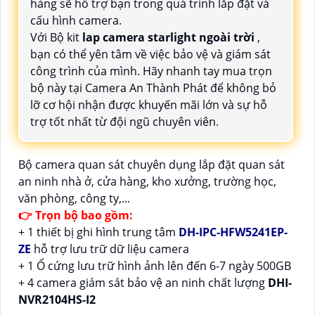
hàng sẽ hỗ trợ bạn trong quá trình lắp đặt và
cấu hình camera.
Với Bộ kit
lap camera starlight ngoài trời
,
bạn có thể yên tâm về việc bảo vệ và giám sát
công trình của mình. Hãy nhanh tay mua trọn
bộ này tại Camera An Thành Phát để không bỏ
lỡ cơ hội nhận được khuyến mãi lớn và sự hỗ
trợ tốt nhất từ đội ngũ chuyên viên.
Bộ camera quan sát chuyên dụng lắp đặt quan sát
an ninh nhà ở, cửa hàng, kho xưởng, trường học,
văn phòng, công ty,...
👉 Trọn bộ bao gồm:
+ 1 thiết bị ghi hình trung tâm
DH-IPC-HFW5241EP-
ZE
hỗ trợ lưu trữ dữ liệu camera
+ 1 Ổ cứng lưu trữ hình ảnh lên đến 6-7 ngày 500GB
+ 4 camera giám sát bảo vệ an ninh chất lượng
DHI-
NVR2104HS-I2