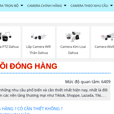
RA TRỌN BỘ
CAMERA CHÍNH HÃNG
CAMERA THEO NHU CẦU
a PTZ Dahua
Lắp Camera Wifi
Camera Kim Loại
Camera Wiz
Thân Dahua
Dahua
ÕI ĐÓNG HÀNG
Mức độ quan tâm: 6409
những nhu cầu phổ biến và cần thiết nhất hiện nay, nhất là đối
 các nền tảng thương mại như Tiktok, Shoppe, Lazada, Tiki, . .
 HÀNG ? CÓ CẦN THIẾT KHÔNG ?