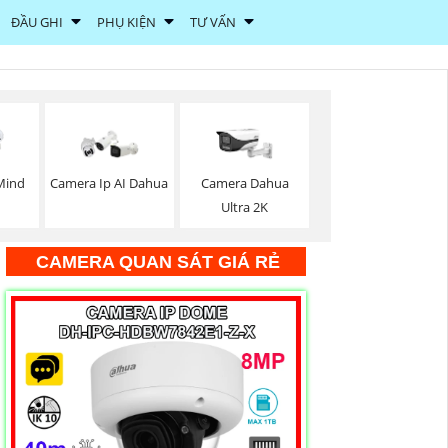
ĐẦU GHI
PHỤ KIỆN
TƯ VẤN
Mind
Camera Ip AI Dahua
Camera Dahua
Ultra 2K
CAMERA QUAN SÁT GIÁ RẺ