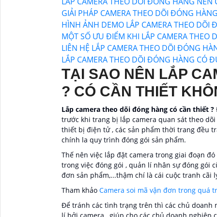
LẮP CAMERA THEO DÕI ĐÓNG HÀNG NÊN 
GIẢI PHÁP CAMERA THEO DÕI ĐÓNG HÀN
HÌNH ẢNH DEMO LẮP CAMERA THEO DÕI 
MỘT SỐ ƯU ĐIỂM KHI LẮP CAMERA THEO 
LIÊN HỆ LẮP CAMERA THEO DÕI ĐÓNG HÀN
LẮP CAMERA THEO DÕI ĐÓNG HÀNG CÓ ĐƯ
TẠI SAO NÊN LẮP C
? CÓ CẦN THIẾT KHÔ
Lắp camera theo dõi đóng hàng có cần thiết ?
trước khi trang bị lắp camera quan sát theo dõ
thiết bị điện tử , các sản phẩm thời trang đều 
chính la quy trình đóng gói sản phẩm.
Thế nên việc lắp đặt camera trong giai đoạn đó 
trong việc đóng gói , quản lí nhân sự đóng gó
đơn sản phẩm,...thậm chí là cái cuộc tranh cãi 
Tham khảo
Camera soi mã vận đơn trong quá tr
Để tránh các tình trạng trên thì các chủ doan
lí bởi camera , giúp cho các chủ doanh nghiệp c