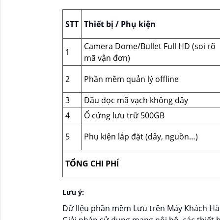
STT
Thiết bị / Phụ kiện
Camera Dome/Bullet Full HD (soi rõ
1
mã vận đơn)
2
Phần mềm quản lý offline
3
Đầu đọc mã vạch không dây
4
Ổ cứng lưu trữ 500GB
5
Phụ kiện lắp đặt (dây, nguồn…)
TỔNG CHI PHÍ
Lưu ý:
Dữ lIệu phần mềm Lưu trên Máy Khách Hà