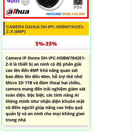
CAMERA DAHUA DH-IPC-HDBW7842E1-
Z-X (8MP)
5%-35%
Camera IP Dome DH-IPC-HDBW7842E1-
Z-X là thiết bị an ninh có độ phân giải
cao lên đến 8MP khả năng quan sát
ban đêm lên đến 40m, hỗ trợ thẻ nhớ
Micro SD 1TB và đàm thoại hai chiều,
camera mang đến trải nghiệm giám sát
toàn diện. Đặc biệt, các tính năng AI
thông minh như nhận diện khuôn mặt
và đếm người giúp nâng cao hiệu quả
quản lý và an ninh cho mọi không gian
trong nhà