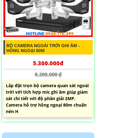
BỘ CAMERA NGOÀI TRỜI GHI ÂM -
HỒNG NGOẠI 80M
5.300.000đ
8,200,000 ₫
Lắp đặt trọn bộ camera quan sát ngoài
trời với tích hợp mic ghi âm giúp giám
sát chi tiết với độ phân giải 2MP.
Camera hỗ trợ hồng ngoại 80m chuẩn
nén H