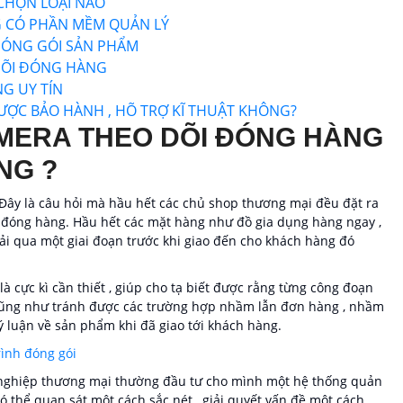
CHỌN LOẠI NÀO
G CÓ PHẦN MỀM QUẢN LÝ
ĐÓNG GÓI SẢN PHẨM
DÕI ĐÓNG HÀNG
G UY TÍN
ỢC BẢO HÀNH , HÕ TRỢ KĨ THUẬT KHÔNG?
AMERA THEO DÕI ĐÓNG HÀNG
NG ?
Đây là câu hỏi mà hầu hết các chủ shop thương mại đều đặt ra
i đóng hàng. Hầu hết các mặt hàng như đồ gia dụng hàng ngay ,
trải qua một giai đoạn trước khi giao đến cho khách hàng đó
là cực kì cần thiết , giúp cho tạ biết được rằng từng công đoạn
i cũng như tránh được các trường hợp nhầm lẫn đơn hàng , nhầm
lý luận về sản phẩm khi đã giao tới khách hàng.
ình đóng gói
h nghiệp thương mại thường đầu tư cho mình một hệ thống quản
ó thể quan sát một cách sắc nét , giải quyết vấn đề một cách