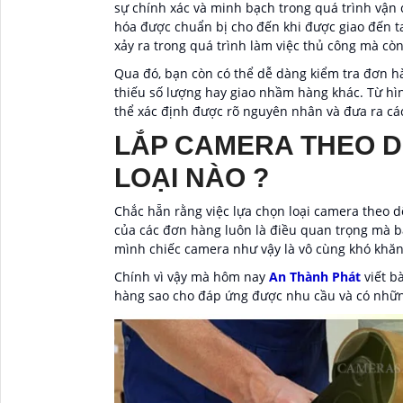
sự chính xác và minh bạch trong quá trình vận 
hóa được chuẩn bị cho đến khi được giao đến ta
xảy ra trong quá trình làm việc thủ công mà còn 
Qua đó, bạn còn có thể dễ dàng kiểm tra đơn hà
thiếu số lượng hay giao nhầm hàng khác. Từ hì
thể xác định được rõ nguyên nhân và đưa ra các
LẮP CAMERA THEO D
LOẠI NÀO ?
Chắc hẵn rằng việc lựa chọn loại camera theo d
của các đơn hàng luôn là điều quan trọng mà bạ
mình chiếc camera như vậy là vô cùng khó khăn
Chính vì vậy mà hôm nay
An Thành Phát
viết b
hàng sao cho đáp ứng được nhu cầu và có nhữn