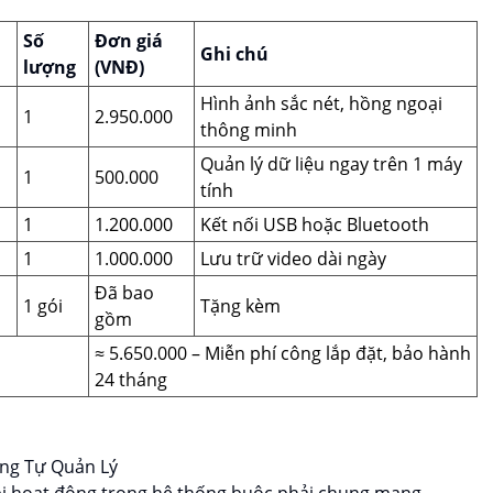
Số
Đơn giá
Ghi chú
lượng
(VNĐ)
Hình ảnh sắc nét, hồng ngoại
1
2.950.000
thông minh
Quản lý dữ liệu ngay trên 1 máy
1
500.000
tính
1
1.200.000
Kết nối USB hoặc Bluetooth
1
1.000.000
Lưu trữ video dài ngày
Đã bao
1 gói
Tặng kèm
gồm
≈ 5.650.000 – Miễn phí công lắp đặt, bảo hành
24 tháng
ng Tự Quản Lý