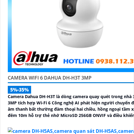
CAMERA WIFI 6 DAHUA DH-H3T 3MP
5%-35%
Camera Dahua DH-H3T là dòng camera quay quét trong nhà 
3MP tích hợp Wi-Fi 6 Công nghệ AI phát hiện người chuyển 
âm thanh bất thường đàm thoại hai chiều, hồng ngoại tầm x
đêm 10m hỗ trợ thẻ nhớ MicroSD 256GB ONVIF và điều khiển
qua ứng dụng DMSS