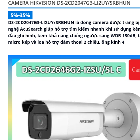
CAMERA HIKVISION DS-2CD2047G3-LI2UY/SRBHUN
5%-35%
DS-2CD2047G3-LI2UY/SRBHUN là dòng camera được trang bị
nghệ AcuSearch giúp hỗ trợ tìm kiếm nhanh khi sử dụng kè
đầu ghi hình, kèm khả năng chống ngược sáng WDR 130dB, t
micro kép và loa hỗ trợ đàm thoại 2 chiều, ống kính 4