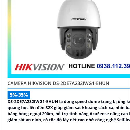
CAMERA HIKVISION DS-2DE7A232IWG1-EHUN
5%-35%
DS-2DE7A232IWG1-EHUN là dòng speed dome trang bị ống k
quang học lên đến 32X giúp giám sát khoảng cách xa, nhìn 
bằng hồng ngoại 200m, hỗ trợ tính năng AcuSense nâng cao 
giám sát an ninh, có tốc độ lấy nét cao nhờ công nghệ Self-le