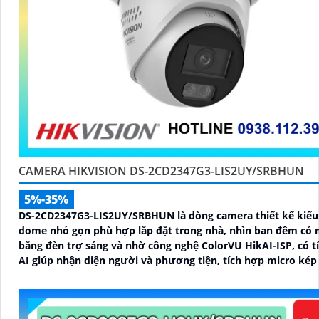
CAMERA HIKVISION DS-2CD2347G3-LIS2UY/SRBHUN
5%-35%
DS-2CD2347G3-LIS2UY/SRBHUN là dòng camera thiết kế kiểu
dome nhỏ gọn phù hợp lắp đặt trong nhà, nhìn ban đêm có
bằng đèn trợ sáng và nhờ công nghệ ColorVU HikAI-ISP, có t
AI giúp nhận diện người và phương tiện, tích hợp micro kép