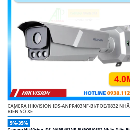
CAMERA HIKVISION IDS-ANPR403NF-BI/POE/0832 NHẬ
BIỂN SỐ XE
5%-35%
Camera HikVision iDS-ANPR403NF-BI/POE/0832 Nhận Diện Bi