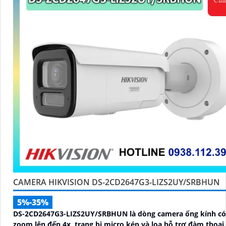
CAMERA HIKVISION DS-2CD2647G3-LIZS2UY/SRBHUN
5%-35%
DS-2CD2647G3-LIZS2UY/SRBHUN là dòng camera ống kính có
zoom lên đến 4x, trang bị micro kép và loa hỗ trợ đàm thoại 