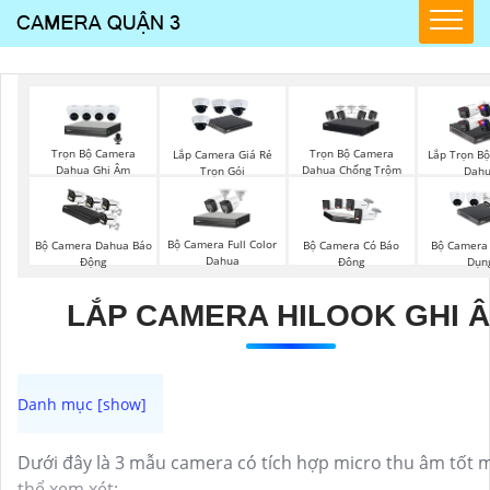
Trọn Bộ Camera
Trọn Bộ Camera
Lắp Camera Giá Rẻ
Lắp Trọn B
Dahua Ghi Âm
Dahua Chống Trộm
Trọn Gói
Dah
Bộ Camera Full Color
Bộ Camera Dahua Báo
Bộ Camera Có Báo
Bộ Camera
Dahua
Động
Đông
Dụn
LẮP CAMERA HILOOK GHI 
Dưới đây là 3 mẫu camera có tích hợp micro thu âm tốt 
thể xem xét: