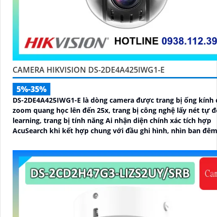
CAMERA HIKVISION DS-2DE4A425IWG1-E
5%-35%
DS-2DE4A425IWG1-E là dòng camera được trang bị ống kính 
zoom quang học lên đến 25x, trang bị công nghệ lấy nét tự đ
learning, trang bị tính năng Ai nhận diện chính xác tích hợp
AcuSearch khi kết hợp chung với đầu ghi hình, nhìn ban đê
hồng ngoại 50m