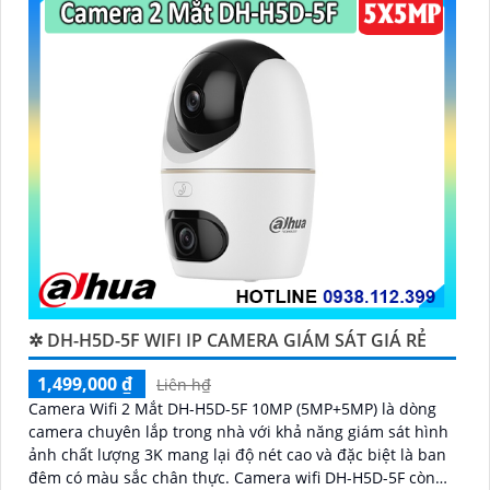
✲ DH-H5D-5F WIFI IP CAMERA GIÁM SÁT GIÁ RẺ
1,499,000 ₫
Liên h₫
Camera Wifi 2 Mắt DH-H5D-5F 10MP (5MP+5MP) là dòng
camera chuyên lắp trong nhà với khả năng giám sát hình
ảnh chất lượng 3K mang lại độ nét cao và đặc biệt là ban
đêm có màu sắc chân thực. Camera wifi DH-H5D-5F còn