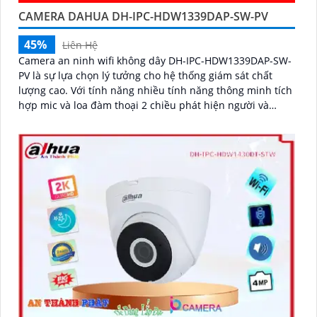
CAMERA DAHUA DH-IPC-HDW1339DAP-SW-PV
45%
Liên Hệ
Camera an ninh wifi không dây DH-IPC-HDW1339DAP-SW-
PV là sự lựa chọn lý tưởng cho hệ thống giám sát chất
lượng cao. Với tính năng nhiều tính năng thông minh tích
hợp mic và loa đàm thoại 2 chiều phát hiện người và
phương tiện và độ phân giải 3MP sắc nét camera giúp
bảo vệ an toàn cho ngôi nhà hoặc văn phòng của bạn