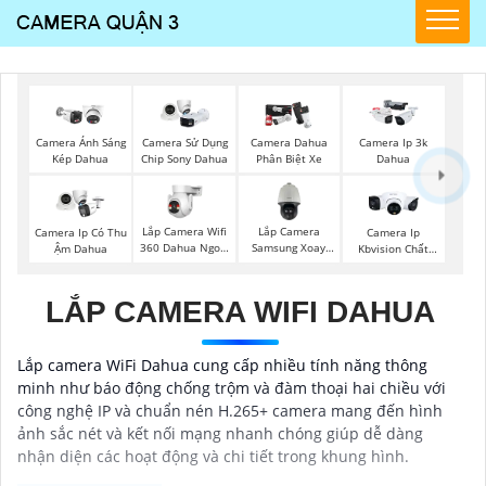
Camera Ánh Sáng
Camera Sử Dụng
Camera Dahua
Camera Ip 3k
Kép Dahua
Chip Sony Dahua
Phân Biệt Xe
Dahua
Lắp Camera Wifi
Lắp Camera
Camera Ip Có Thu
Camera Ip
360 Dahua Ngoài
Samsung Xoay
Ậm Dahua
Kbvision Chất
Trời
360
Lượng
LẮP CAMERA WIFI DAHUA
Lắp camera WiFi Dahua cung cấp nhiều tính năng thông
minh như báo động chống trộm và đàm thoại hai chiều với
công nghệ IP và chuẩn nén H.265+ camera mang đến hình
ảnh sắc nét và kết nối mạng nhanh chóng giúp dễ dàng
nhận diện các hoạt động và chi tiết trong khung hình.