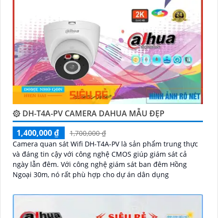
lượng. Nếu bạn có thêm câu hỏi hoặc cần tư vấn
thêm, đừng ngần ngại để lại Cung cấp cho công trình
biết.
۞ DH-T4A-PV CAMERA DAHUA MẪU ĐẸP
1,400,000 ₫
1,700,000 ₫
Camera quan sát Wifi DH-T4A-PV là sản phẩm trung thực
'
và đáng tin cậy với công nghệ CMOS giúp giám sát cả
ngày lẫn đêm. Với công nghệ giám sát ban đêm Hồng
Ngoại 30m, nó rất phù hợp cho dự án dân dụng