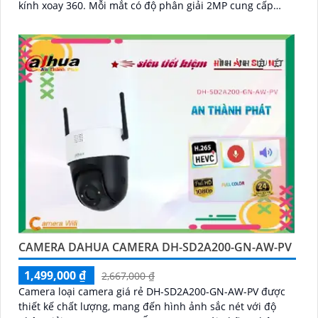
kính xoay 360. Mỗi mắt có độ phân giải 2MP cung cấp
hình ảnh giám sát sắc nét, hỗ trợ ban đêm có màu, tích
hợp mic và loa đàm thoại 2 chiều, khả năng phát hiện
phân biệt người vật độ chính xác cao
CAMERA DAHUA CAMERA DH-SD2A200-GN-AW-PV
1,499,000 ₫
2,667,000 ₫
Camera loại camera giá rẻ DH-SD2A200-GN-AW-PV được
thiết kế chất lượng, mang đến hình ảnh sắc nét với độ