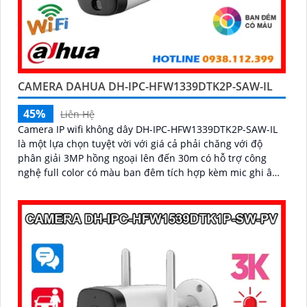
CAMERA DAHUA DH-IPC-HFW1339DTK2P-SAW-IL
45%
Liên Hệ
Camera IP wifi không dây DH-IPC-HFW1339DTK2P-SAW-IL
là một lựa chọn tuyệt vời với giá cả phải chăng với độ
phân giải 3MP hồng ngoại lên đến 30m có hỗ trợ công
nghệ full color có màu ban đêm tích hợp kèm mic ghi âm
camera để giám sát và bảo vệ tài sản của mình giá rẻ phù
hợp cho mọi gia đình.