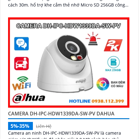
cách 30m. hổ trợ khe cắm thẻ nhớ Micro SD 256GB công
nghệ IP Wifi kết nối dễ dàng
CAMERA DH-IPC-HDW1339DA-SW-PV DAHUA
5%-35%
Liên Hệ
Camera an ninh DH-IPC-HDW1339DA-SW-PV là camera