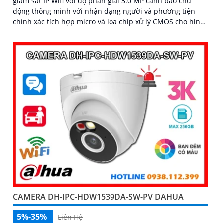
giám sát IP Wifi với độ phân giải 3.0 MP cảnh báo chủ
động thông minh với nhận dạng người và phương tiện
chính xác tích hợp micro và loa chip xử lý CMOS cho hình
ảnh đẹp công nghệ đèn trợ sáng thông minh xem ban
đêm full color 30m, phù hợp lắp đặt cho gia đình, văn
phòng, cửa hàng,
CAMERA DH-IPC-HDW1539DA-SW-PV DAHUA
5%-35%
Liên Hệ