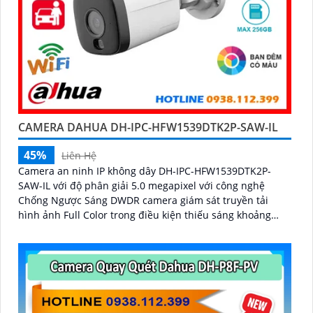
CAMERA DAHUA DH-IPC-HFW1539DTK2P-SAW-IL
45%
Liên Hệ
Camera an ninh IP không dây DH-IPC-HFW1539DTK2P-
SAW-IL với độ phân giải 5.0 megapixel với công nghệ
Chống Ngược Sáng DWDR camera giám sát truyền tải
hình ảnh Full Color trong điều kiện thiếu sáng khoảng
cách xa lên đến 30m hình ảnh siêu nét