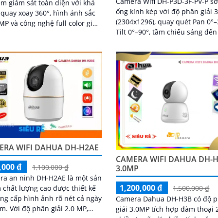
Camera Wifi DH-P3D-3F-PV-P s
m giám sát toàn diện với khả
ống kính kép với độ phân giải
quay xoay 360°, hình ảnh sắc
(2304x1296), quay quét Pan 0°–
MP và công nghệ full color giúp
Tilt 0°–90°, tầm chiếu sáng đế
ình màu cả vào ban đêm. Tích
với 4 đèn warm light. Ngoài ra, mẫu
èn cảnh báo, còi hú chống
camera này còn đạt chuẩn chố
 tầm nhìn hồng ngoại 30m, khe
nước IP66, hỗ trợ thẻ nhớ tối đ
nhớ đến 256GB cùng chuẩn
256GB, kết nối Wi-Fi 2
g nước IP66 camera hoạt động
nh trong mọi điều kiện
ERA WIFI DAHUA DH-H2AE
CAMERA WIFI DAHUA DH-
,000 ₫
1,100,000 ₫
3.0MP
ra an ninh DH-H2AE là một sản
1,200,000 ₫
chất lượng cao được thiết kế
1,500,000 ₫
ng cấp hình ảnh rõ nét cả ngày
Camera Dahua DH-H3B có độ 
giải 2.0 MP,
giải 3.0MP tích hợp đàm thoại 