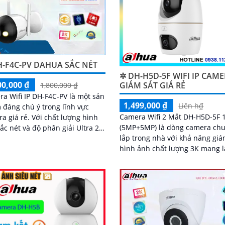
H-F4C-PV DAHUA SẮC NÉT
✲ DH-H5D-5F WIFI IP CAM
00,000 ₫
GIÁM SÁT GIÁ RẺ
1,800,000 ₫
a Wifi IP DH-F4C-PV là một sản
1,499,000 ₫
Liên h₫
đáng chú ý trong lĩnh vực
Camera Wifi 2 Mắt DH-H5D-5F
ẻ. Với chất lượng hình
(5MP+5MP) là dòng camera ch
ắc nét và độ phân giải Ultra 2k,
lắp trong nhà với khả năng giá
ra này mang lại những hình
hình ảnh chất lượng 3K mang l
hất lượng cao cho công trình
nét cao và đặc biệt là ban đêm
màu sắc chân thực. Camera wif
H5D-5F còn giúp đảm bảo an n
hiệu quả với tính năng phát hi
người và thú cưng với độ chính
cao