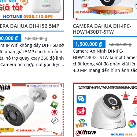
ERA DAHUA DH-H5B 5MP
CAMERA DAHUA DH-IPC-
HDW1430DT-STW
00,000 ₫
1,600,000 ₫
1,500,000 ₫
1,800,000 ₫
a IP Wifi không dây DH-H5B sở
Camera An Ninh DH-IPC-
ộ phân giải 5MP cho hình ảnh
HDW1430DT-STW là một Came
ét, hỗ trợ quay xoay 360 độ linh
chất lượng với độ phân giải lê
n,
4.0 MP, mang đến hình ảnh sắc
hoại 2 chiều và hồng ngoại
cho bạn. Camera còn được trang bị
a 10m, phù hợp sử dụng cả
tính năng xem ban đêm...
 lẫn đêm