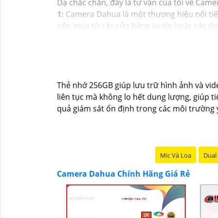
Dạ chắc chắn, đây là tư vấn của tôi về Came
1:
Camera Dahua là một thương hiệu nổi tiế
nên mua từ các cửa hàng uy tín hoặc các đạ
của camera. Bạn nên tìm hiểu kỹ trước khi đầ
và độ tin cậy.💖
5:
Nếu bạn muốn tìm camera D
tử.
Hy vọng rằng những thông tin trên sẽ giúp
tư vấn thêm, đừng ngần ngại để lại Cung cấp
Thẻ nhớ 256GB giúp lưu trữ hình ảnh và vide
liên tục mà không lo hết dung lượng, giúp t
quả giám sát ổn định trong các môi trường y
Mic Và Loa
Dual 
Camera Dahua Chính Hãng Giá Rẻ