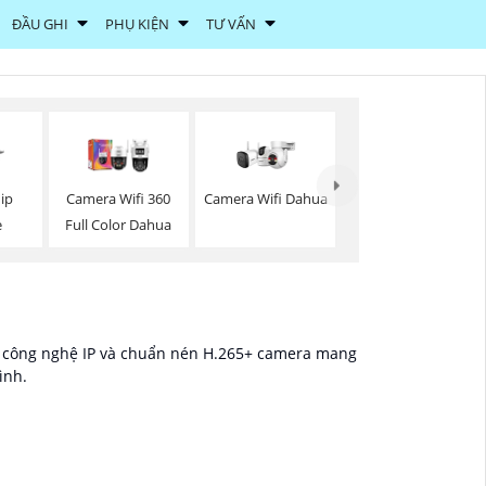
ĐẦU GHI
PHỤ KIỆN
TƯ VẤN
Camera Wifi Dahua
ip
Camera Wifi 360
e
Full Color Dahua
i công nghệ IP và chuẩn nén H.265+ camera mang
ình.