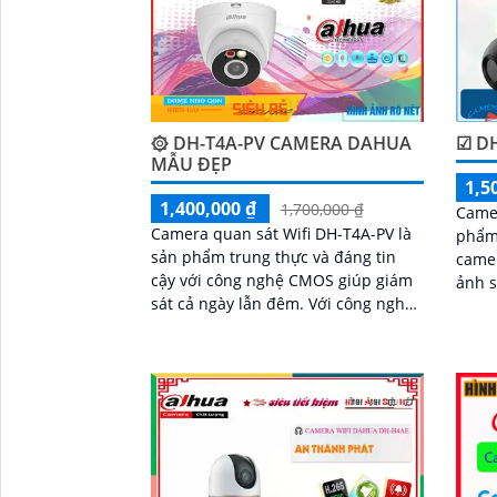
۞ DH-T4A-PV CAMERA DAHUA
☑ D
MẪU ĐẸP
1,5
1,400,000 ₫
1,700,000 ₫
Camer
Camera quan sát Wifi DH-T4A-PV là
phẩm 
sản phẩm trung thực và đáng tin
camera giá r
cậy với công nghệ CMOS giúp giám
ảnh s
sát cả ngày lẫn đêm. Với công nghệ
came
'
giám sát ban đêm Hồng Ngoại 30m,
ảnh c
nó rất phù hợp cho dự án dân dụng