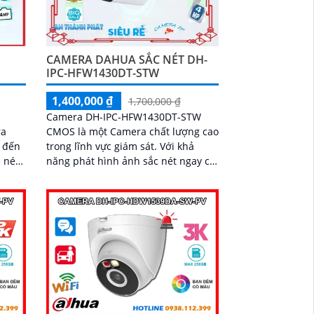
CAMERA DAHUA SẮC NÉT DH-
IPC-HFW1430DT-STW
1,400,000 ₫
1,700,000 ₫
Camera DH-IPC-HFW1430DT-STW
ra
CMOS là một Camera chất lượng cao
n đến
trong lĩnh vực giám sát. Với khả
 nét
năng phát hình ảnh sắc nét ngay cả
trong điều kiện ánh sáng yếu hoặc
ban đêm nhờ công nghệ hồng ngoại
30m