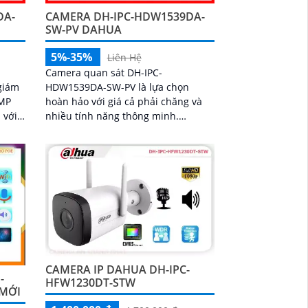
DA-
CAMERA DH-IPC-HDW1539DA-
SW-PV DAHUA
5%-35%
Liên Hệ
Camera quan sát DH-IPC-
giám
HDW1539DA-SW-PV là lựa chọn
 MP
hoàn hảo với giá cả phải chăng và
 với
nhiều tính năng thông minh.
ện
Camera được trang bị mic và loa to
 chip
rõ cùng với công nghệ phát hiện con
công
người và phương tiện báo động chủ
 xem
động chính xác
ợp lắp
ửa
CAMERA IP DAHUA DH-IPC-
-
HFW1230DT-STW
 MỚI