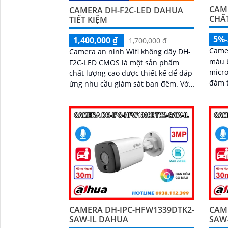
CAM
CAMERA DH-F2C-LED DAHUA
CHẤ
TIẾT KIỆM
5%
1,400,000 ₫
1,700,000 ₫
Came
Camera an ninh Wifi không dây DH-
màu 
F2C-LED CMOS là một sản phẩm
micro
chất lượng cao được thiết kế để đáp
đàm t
ứng nhu cầu giám sát ban đêm. Với
Color
tính năng hồng ngoại 30m, camera
30m. hổ trợ khe cắm thẻ nhớ Micr
có khả năng giám sát và ghi lại hình
SD 25
ảnh chất lượng, rõ nét cả ngày và
dễ d
đêm
CAMERA DH-IPC-HFW1339DTK2-
CAM
SAW-IL DAHUA
SAW