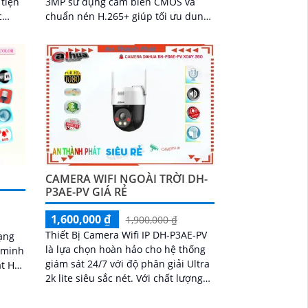
 tiện
3MP sử dụng cảm biến CMOS và
c
chuẩn nén H.265+ giúp tối ưu dung
nh
lượng lưu trữ.
phân
c,
ban
CAMERA WIFI NGOÀI TRỜI DH-
P3AE-PV GIÁ RẺ
1,600,000 ₫
1,900,000 ₫
Thiết Bị Camera Wifi IP DH-P3AE-PV
dạng
là lựa chọn hoàn hảo cho hệ thống
 minh
giám sát 24/7 với độ phân giải Ultra
ật Hỗ
2k lite siêu sắc nét. Với chất lượng
he
cao 3.0 MP, camera này giúp xử lý...
i 5.0