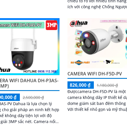
ra này cho phép bạn xem
chiều to rõ với nhiều tính năng
..
ích với công nghệ Chống Ngượ
Sáng DWDR hình ảnh rõ nét tí
năng phát hiện chuyển động 
biệt người và chuyển động khá
Hồng ngoại 10m cho giám sát 
đêm sắc nét dù thiếu ánh sáng
CAMERA WIFI DH-F5D-PV
ERA WIFI DAHUA DH-P3AS-
826,000 ₫
1,180,000 ₫
3MP)
Đượccamera DH-F5D-PV là một
00,000 ₫
camera không dây IP thiết kế 
2,500,000 ₫
dome giám sát ban đêm thông
AS-PV Dahua là lựa chọn lý
Với thiết kế nhỏ gọn và mỹ thu
 cho giải pháp an ninh kết hợp
trợ đàm thoại 2 chiều Hỗ trợ k
 kế không dây tiện lợi với độ
cắm thẻ nhớ 256GB Độ phân giả
ải 3MP sắc nét. Camera nổi