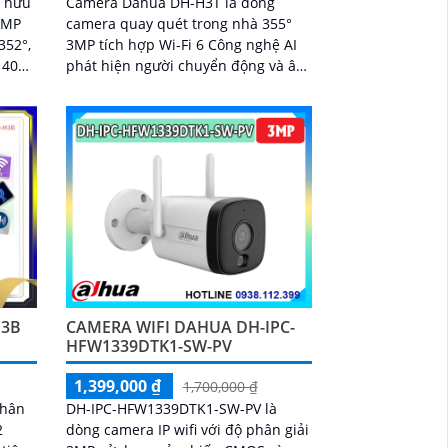
ở hữu
Camera Dahua DH-H3T là dòng
 3MP
camera quay quét trong nhà 355°
352°,
3MP tích hợp Wi-Fi 6 Công nghệ AI
n 40m
phát hiện người chuyển động và âm
thanh bất thường đàm thoại hai
ng
chiều, hồng ngoại tầm xa ban đêm
a
10m hỗ trợ thẻ nhớ MicroSD 256GB
ONVIF và điều khiển từ xa qua ứng
dụng DMSS
H3B
CAMERA WIFI DAHUA DH-IPC-
HFW1339DTK1-SW-PV
1,399,000 ₫
1,700,000 ₫
phân
DH-IPC-HFW1339DTK1-SW-PV là
2
dòng camera IP wifi với độ phân giải