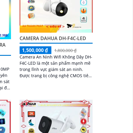
CAMERA DAHUA DH-F4C-LED
ERA
1,500,000 ₫
1,800,000 ₫
Camera An Ninh Wifi Không Dây DH-
F4C-LED là một sản phẩm mạnh mẽ
 10MP
trong lĩnh vực giám sát an ninh.
uyên
Được trang bị công nghệ CMOS tiên
m sát
tiến và công nghệ giám sát ban đêm
ại độ
Hồng Ngoại với khả năng quan sát
 có
trong vòng bán kính 30m
i DH-
inh
ện
 xác