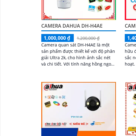
CAMERA DAHUA DH-H4AE
CAM
1,000,000 ₫
1,4
1,200,000 ₫
Camera quan sát DH-H4AE là một
Camer
sản phẩm được thiết kế với độ phân
hữu đ
giải Ultra 2k, cho hình ảnh sắc nét
sắc n
và chi tiết. Với tính năng hồng ngoại
hoạt. Camera tích hợp nút gọi điệ
Smart IR, camera này cho phép
đàm t
quan sát ban đêm trong khoảng
tầm x
cách lên đến 10m
ngày