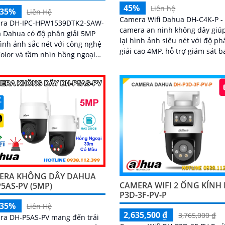
45%
Liên hệ
-35%
Liên Hệ
Camera Wifi Dahua DH-C4K-P -
ra DH-IPC-HFW1539DTK2-SAW-
camera an ninh không dây giúp
a Dahua có độ phân giải 5MP
lại hình ảnh siêu nét với độ ph
ình ảnh sắc nét với công nghệ
giải cao 4MP, hỗ trợ giám sát b
Color và tầm nhìn hồng ngoại
đêm trong điều kiện ánh sáng 
a
hay không có ánh sáng với tầm
báo và AI thông minh, giúp
xa 30m. Ngoài ra còn trang bị khả
hiện chính xác con người và
năng đàm thoại và phát hiện c
ng tiện
người chính xácCamera quan s
đặc biệt với lưu trữ dữ liệu tại 
qua khe cắm thẻ nhớ Micro SD,
không dây, tích hợp chức năng
chống cảnh báo chuyển động g
bằng motion detection và nhậ
dạng người
ERA KHÔNG DÂY DAHUA
CAMERA WIFI 2 ỐNG KÍNH 
5AS-PV (5MP)
P3D-3F-PV-P
-35%
Liên Hệ
2,635,500 ₫
3,765,000 ₫
ra DH-P5AS-PV mang đến trải