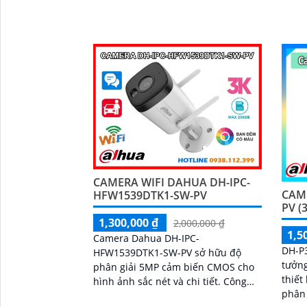
came
được.
CAMERA WIFI DAHUA DH-IPC-
CAM
HFW1539DTK1-SW-PV
PV (
1,300,000 ₫
2,000,000 ₫
1,5
Camera Dahua DH-IPC-
DH-P3
HFW1539DTK1-SW-PV sở hữu độ
tưởng
phân giải 5MP cảm biến CMOS cho
thiết
hình ảnh sắc nét và chi tiết. Công
phân gi
nghệ nén H.265+ giúp tiết kiệm