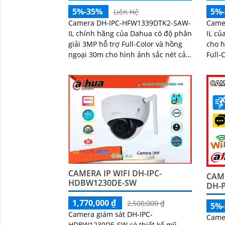
5%-35%
5%
Liên Hệ
Camera DH-IPC-HFW1339DTK2-SAW-
Came
IL chính hãng của Dahua có độ phân
IL củ
giải 3MP hỗ trợ Full-Color và hồng
cho h
ngoại 30m cho hình ảnh sắc nét cả
Full-
ngày lẫn đêm. Camera tích hợp
30m. Tích hợp micro ghi âm, lo
micro ghi âm loa cảnh báo và công
cảnh 
nghệ AI giúp phát hiện con người,
phát 
phương tiện chính xác
phươ
CAMERA IP WIFI DH-IPC-
CAM
HDBW1230DE-SW
DH-P
1,770,000 ₫
2,500,000 ₫
5%
Camera giám sát DH-IPC-
Came
HDBW1230DE-SW có thiết kế mỹ