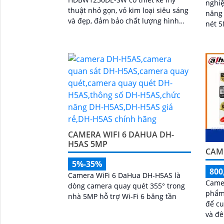
nghiệ
thuật nhỏ gọn, vỏ kim loại siêu sáng
năng 
và đẹp, đảm bảo chất lượng hình
nét 5
ảnh FULL HD 1080P. Sử dụng công
ghi h
nghệ hình ảnh IP Wifi,...
hợp đ
trộm,
thẻ 
chốn
ổn đị
CAMERA WIFI 6 DAHUA DH-
H5AS 5MP
CAM
5%-35%
800
Camera WiFi 6 DaHua DH-H5AS là
Came
dòng camera quay quét 355° trong
phẩm 
nhà 5MP hỗ trợ Wi-Fi 6 băng tần
để cu
và đêm. Với độ phân 