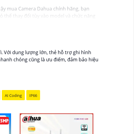
cậy mua Camera Dahua chính hãng, bạn
 thể thay đổi tùy vào model và chức năng
ới độ phân giải cao, tính năng thông minh
g mại điện tử hoặc tại các cửa hàng điện
t lượng. Nếu bạn có thêm câu hỏi hoặc cần
 Với dung lượng lớn, thẻ hỗ trợ ghi hình
ại nhanh chóng cũng là ưu điểm, đảm bảo hiệu
AI Coding
IP66