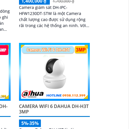
1,400,000 ₫
1,700,000 ₫
Camera giám sát DH-IPC-
 dòng
HFW1230DT-STW là một Camera
 ghi
chất lượng cao được sử dụng rộng
ân
rãi trong các hệ thống an ninh. Với
an
độ phân giải 2 megapixel, camera
yếu
này mang lại hình ảnh sắc nét và chi
 nhìn
tiết
on
át
chỗ
 IP
iả
n
DH-
CAMERA WIFI 6 DAHUA DH-H3T
3MP
5%-35%