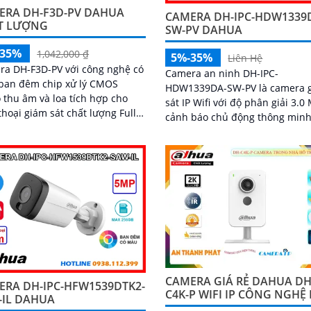
ERA DH-F3D-PV DAHUA
CAMERA DH-IPC-HDW1339
T LƯỢNG
SW-PV DAHUA
-35%
1,042,000 ₫
5%-35%
Liên Hệ
ra DH-F3D-PV với công nghệ có
Camera an ninh DH-IPC-
ban đêm chip xử lý CMOS
HDW1339DA-SW-PV là camera 
 thu âm và loa tích hợp cho
sát IP Wifi với độ phân giải 3.0
hoại giám sát chất lượng Full
cảnh báo chủ động thông minh
 ban đêm trong khoảng cách
nhận dạng người và phương ti
o
chính xác tích hợp micro và loa
6GB công nghệ IP Wifi kết nối
xử lý CMOS cho hình ảnh đẹp 
àng
nghệ đèn trợ sáng thông minh
ban đêm full color 30m, phù h
đặt cho gia đình, văn phòng, c
hàng,
CAMERA GIÁ RẺ DAHUA DH
ERA DH-IPC-HFW1539DTK2-
C4K-P WIFI IP CÔNG NGHỆ
-IL DAHUA