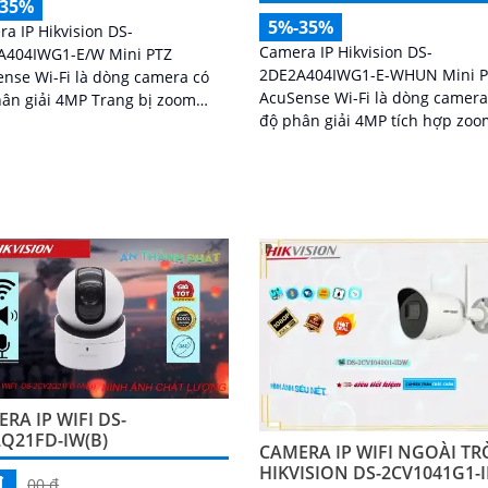
-35%
5%-35%
a IP Hikvision DS-
Camera IP Hikvision DS-
A404IWG1-E/W Mini PTZ
2DE2A404IWG1-E-WHUN Mini 
nse Wi-Fi là dòng camera có
AcuSense Wi-Fi là dòng camera
ân giải 4MP Trang bị zoom
độ phân giải 4MP tích hợp zo
 học 4X kết hợp zoom kỹ thuật
quang 4X, AI nhận diện người 
X giúp quan sát rõ các đối
phương tiện, đàm thoại hai chi
 ở khoảng cách xa
hồng ngoại 20m cùng khả năng
nối không dây linh hoạt cho hệ
thống giám sát hiện đại
RA IP WIFI DS-
Q21FD-IW(B)
CAMERA IP WIFI NGOÀI TR
HIKVISION DS-2CV1041G1-
₫
00 ₫