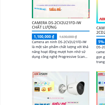
CAMERA DS-2CV2U21FD-IW
CHẤT LƯỢNG
CAME
2CD
1,100,000 ₫
1,630,000 ₫
5%
Camera an ninh DS-2CV2U21FD-IW
là một sản phẩm chất lượng với khả
DS-2
năng hoạt động mượt hơn nhờ sử
camer
dụng công nghệ Progressive Scan
gọn g
CMOS. Đặc biệt, camera này cung
trang
cấp hình ảnh chất lượng cao vào
WDR 
ban đêm nhờ hồng ngoại có tầm
sáng 
quan sát lên đến 10m
minh
cấm,
ngoạ