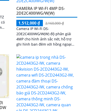
CAMERA IP WI-FI 4MP DS-
2DE2C400IWG/W(W)
PTZ
 có
1,512,000 ₫
2,160,000 ₫
om
Camera IP Wi-Fi DS-
và
2DE2C400IWG/W(W) độ phân giải
ều,
4MP cho hình ảnh sắc nét, hỗ trợ
 kết
ghi hình ban đêm với hồng ngoại
30m. Tích hợp micro, loa và khả
năng đàm thoại hai chiều
ỜI
IDW