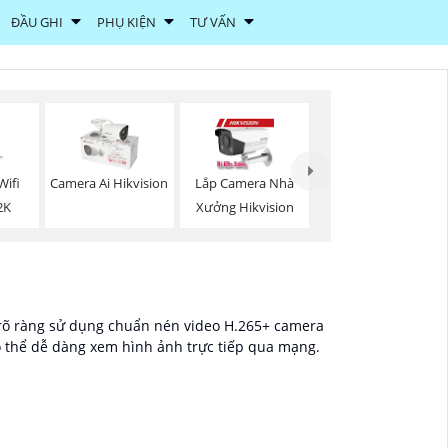
ĐẦU GHI
PHỤ KIỆN
TƯ VẤN
Wifi
Camera Ai Hikvision
Lắp Camera Nhà
2K
Xưởng Hikvision
u rõ ràng sử dụng chuẩn nén video H.265+ camera
có thể dễ dàng xem hình ảnh trực tiếp qua mạng.