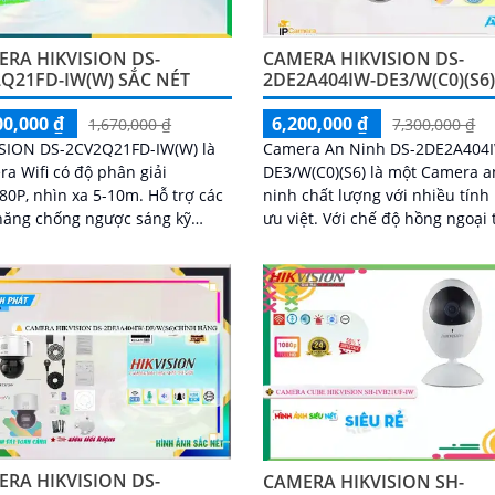
RA HIKVISION DS-
CAMERA HIKVISION DS-
Q21FD-IW(W) SẮC NÉT
2DE2A404IW-DE3/W(C0)(S6
00,000 ₫
6,200,000 ₫
1,670,000 ₫
7,300,000 ₫
ISION DS-2CV2Q21FD-IW(W) là
Camera An Ninh DS-2DE2A404
a Wifi có độ phân giải
DE3/W(C0)(S6) là một Camera a
, nhìn xa 5-10m. Hỗ trợ các
ninh chất lượng với nhiều tính
năng chống ngược sáng kỹ
ưu việt. Với chế độ hồng ngoại thông
 số, tích hợp Micro, loa đàm
minh Smart IR, camera có khả 
 2 chiều
chụp hình ảnh ban đêm sáng 
với tầm nhìn xa lên đến 20m
RA HIKVISION DS-
CAMERA HIKVISION SH-