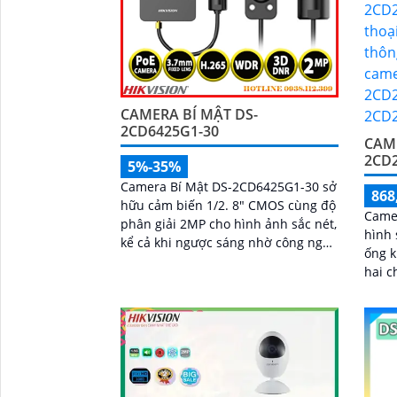
'
CAMERA BÍ MẬT DS-
2CD6425G1-30
CAM
2CD2
5%-35%
Camera Bí Mật DS-2CD6425G1-30 sở
868
hữu cảm biến 1/2. 8" CMOS cùng độ
Came
phân giải 2MP cho hình ảnh sắc nét,
hình 
kể cả khi ngược sáng nhờ công nghệ
ống k
WDR thực 120dB. Hỗ trợ nén H
hai c
phát
phân 