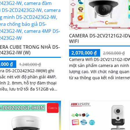
CAMERA DS-2CV2121G2-ID
WIFI
ERA CUBE TRONG NHÀ DS-
423G2-IW (W)
2,070,000 ₫
2,960,000 ₫
Camera Wifi DS-2CV2121G2-IDW
,000 ₫
1,240,000 ₫
một sản phẩm camera an ninh
ra DS-2CD2423G2-IW(W) ghi
lượng cao. Với chức năng quan sát
sắc nét với độ phân giải 4MP,
từ xa thông qua kết nối internet
ính 2. 8mm, hỗ trợ đàm thoại
người dùng có thể giám sát nhà
hiều, lưu trữ tối đa 512GB và
văn phòng, cửa hàng hoặc quá
 hiện chuyển động thông minh
phê một cách hiệu quả
biệt người, phương tiện