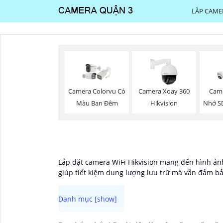
LẮP CAME
Camera Colorvu Có
Camera Xoay 360
Came
Màu Ban Đêm
Hikvision
Nhớ S
Lắp đặt camera WiFi Hikvision mang đến hình ảnh
giúp tiết kiệm dung lượng lưu trữ mà vẫn đảm bả