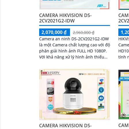
CAME
CAMERA HIKVISION DS-
2CV2
2CV2021G2-IDW
1,2
2,070,000 ₫
2,960,000 ₫
HIKV
Camera an ninh DS-2CV2021G2-IDW
Camer
là một Camera chất lượng cao với độ
HD1080P
phân giải hình ảnh FULL HD 1080P.
tính 
Với khả năng xử lý hình ảnh thiếu
thuật
sáng, camera này sẽ mang lại cho
thoại
bạn những hình ảnh sắc nét ngay cả
trong điều kiện ánh sáng yếu
CAME
CAMERA HIKVISION DS-