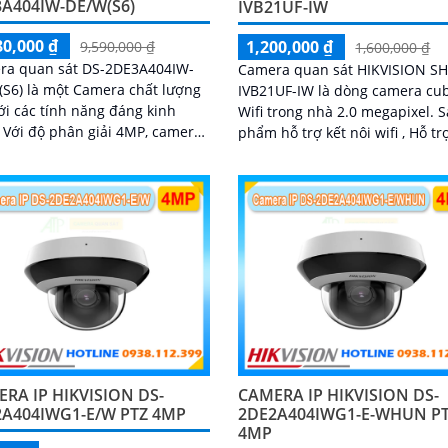
A404IW-DE/W(S6)
IVB21UF-IW
80,000 ₫
1,200,000 ₫
9,590,000 ₫
1,600,000 ₫
ra quan sát DS-2DE3A404IW-
Camera quan sát HIKVISION SH
S6) là một Camera chất lượng
IVB21UF-IW là dòng camera cub
ới các tính năng đáng kinh
Wifi trong nhà 2.0 megapixel. Sản
era
phẩm hỗ trợ kết nôi wifi , Hỗ tr
ình ảnh sắc nét và rõ ràng
hồng ngoại 5m , Sản phẩm tíc
mic loa đàm...
RA IP HIKVISION DS-
CAMERA IP HIKVISION DS-
2A404IWG1-E/W PTZ 4MP
2DE2A404IWG1-E-WHUN P
4MP