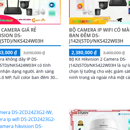
 CAMERA GIÁ RẺ
BỘ CAMERA IP WIFI CÓ M
ISION DS-
BAN ĐÊM DS-
I(STD)/NKS424W03H
J142I(STD)/NKS422W03H
83,000 ₫
2,380,000 ₫
3,690,000 ₫
3,400,000 ₫
a không dây IP DS-
Bộ Kit Hikvision 2 Camera DS-
(STD)/NKS424W03H có tính
J142I(STD)/NKS422W03H là sự l
 nhận dạng người, ánh sáng
chọn lý tưởng cho việc giám sá
4.0 MP, full color ban đêm 30m,
ninh trong và ngoài nhà một c
hoại 2 chiều, IP Wifi, Starlight,
dễ dàng. Với chất lượng hình ảnh
g ngược sáng DWDR
sắc nét, bộ kit này mang đến c
bạn hình ảnh rõ ràng và chất 
cao