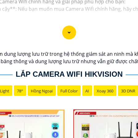
 Camera Wifi chính hãng và giải pháp phù hợp cho bạn:
n cậy**: Nếu bạn muốn mua Camera Wifi chính hãng, hãy chọ
ó độ phân giải cao, cung cấp hình ảnh sắc nét và chất lượ
mera có khả năng theo dõi từ xa thông qua ứng dụng di độn
chọn Camera có cảnh báo chuyển động, cảnh báo âm thanh 
m dung lượng lưu trữ trong hệ thống giám sát an ninh mà k
ợ lưu trữ video đám mây hoặc trên thẻ nhớ để bạn có thể x
 băng thông và dung lượng lưu trữ nhưng vẫn giữ được chất
 ngôi nhà của bạn**: Xác định nhu cầu sử dụng, số lượng C
LẮP CAMERA WIFI HIKVISION
hể hơn, bạn có thể cho biết thêm chi tiết để Từng công trìn
Light
78°
Hồng Ngoại
Full Color
AI
Xoay 360
3D DNR