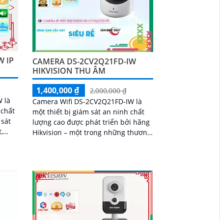
W IP
CAMERA DS-2CV2Q21FD-IW
HIKVISION THU ÂM
1,400,000 ₫
2,000,000 ₫
 là
Camera Wifi DS-2CV2Q21FD-IW là
 chất
một thiết bị giám sát an ninh chất
lượng cao được phát triển bởi hãng
,
Hikvision – một trong những thương
 ở,
hiệu hàng đầu trong lĩnh vực
n cà
camera giám...