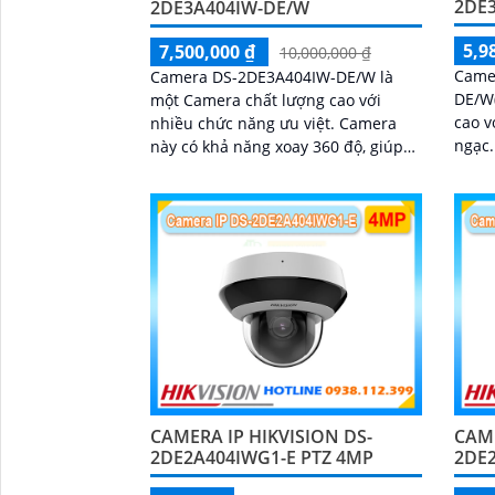
2DE3
2DE3A404IW-DE/W
5,9
7,500,000 ₫
10,000,000 ₫
Came
Camera DS-2DE3A404IW-DE/W là
DE/W(
một Camera chất lượng cao với
cao v
nhiều chức năng ưu việt. Camera
ngạc. Với độ phân giải 4MP, cam
này có khả năng xoay 360 độ, giúp
cho h
theo dõi mọi góc nhìn một cách tự
động và linh hoạt
CAMERA IP HIKVISION DS-
CAME
2DE2A404IWG1-E PTZ 4MP
2DE