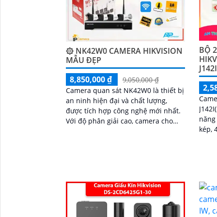
BỘ 2
۞ NK42W0 CAMERA HIKVISION
HIKV
MẪU ĐẸP
J142
8,850,000 ₫
9,050,000 ₫
2,5
Camera quan sát NK42W0 là thiết bị
Camer
an ninh hiện đại và chất lượng,
J142I
được tích hợp công nghệ mới nhất.
năng
Với độ phân giải cao, camera cho
kép, 
hình ảnh sắc nét và chất lượng màu
đàm t
sắc
chốn