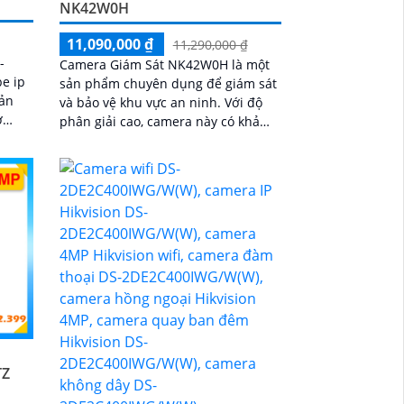
NK42W0H
11,090,000 ₫
11,290,000 ₫
-
Camera Giám Sát NK42W0H là một
e ip
sản phẩm chuyên dụng để giám sát
và bảo vệ khu vực an ninh. Với độ
ợ
phân giải cao, camera này có khả
h hợp
năng ghi lại hình ảnh sắc nét và rõ
ràng
TZ