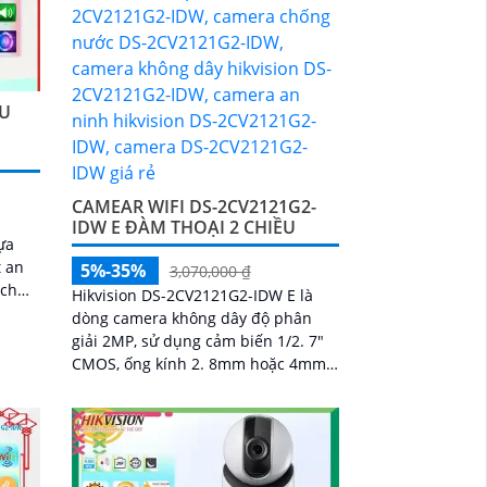
ÀU
CAMEAR WIFI DS-2CV2121G2-
IDW E ĐÀM THOẠI 2 CHIỀU
ựa
t an
5%-35%
3,070,000 ₫
ách
Hikvision DS-2CV2121G2-IDW E là
dòng camera không dây độ phân
ho
giải 2MP, sử dụng cảm biến 1/2. 7"
lượng
CMOS, ống kính 2. 8mm hoặc 4mm,
ghi hình Full HD 1080P ở 25/30fps