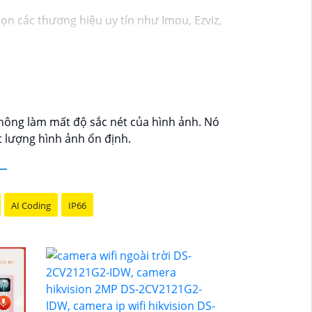
n các thương hiệu uy tín như Imou, Ezviz,
ng trong mọi điều kiện ánh sáng.
g, để bạn có thể theo dõi nhà cửa mọi lúc
để bạn có thể biết khi có sự kiện đột ngột
hông làm mất độ sắc nét của hình ảnh. Nó
em lại khi cần.
 lượng hình ảnh ổn định.
amera cần lắp đặt để chọn giải pháp phù
h có thể giúp đỡ bạn tốt hơn.
AI Coding
IP66