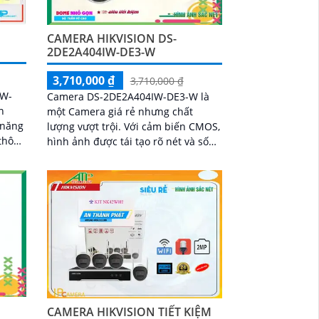
CAMERA HIKVISION DS-
)
2DE2A404IW-DE3-W
3,710,000 ₫
3,710,000 ₫
IW-
Camera DS-2DE2A404IW-DE3-W là
n
một Camera giá rẻ nhưng chất
 năng
lượng vượt trội. Với cảm biến CMOS,
hình ảnh được tái tạo rõ nét và sống
năng
động hơn. Camera có khả năng xem
đẹp
ban đêm...
CAMERA HIKVISION TIẾT KIỆM