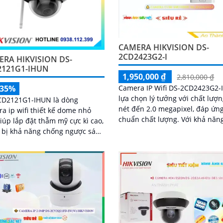
CAMERA HIKVISION DS-
2CD2423G2-I
RA HIKVISION DS-
2121G1-IHUN
1,950,000 ₫
2,810,000 ₫
Camera IP Wifi DS-2CD2423G2-I
-35%
lựa chọn lý tưởng với chất lượn
CD2121G1-IHUN là dòng
nét đến 2.0 megapixel, đáp ứng
a ip wifi thiết kế dome nhỏ
chuẩn chất lượng. Với khả năng xem
iúp lắp đặt thẫm mỹ cực kì cao,
được ban đêm thông qua hồng
 bị khả năng chống ngược sáng
ngoại...
120dB giúp nhìn chống ngược
tốt, trang bị tính năng thông
 hàng rào ảo, xâm nhập vùng
 nhìn ban đêm bằng hồng
i 30m