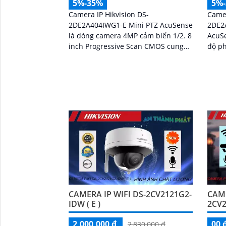
5%-35%
5%
Camera IP Hikvision DS-
Camer
2DE2A404IWG1-E Mini PTZ AcuSense
2DE2
là dòng camera 4MP cảm biến 1/2. 8
AcuSe
inch Progressive Scan CMOS cung
độ ph
cấp hình ảnh sắc nét
quang
số 16
tượng
CAMERA IP WIFI DS-2CV2121G2-
CAME
IDW ( E )
2CV2
2,000,000 ₫
00 
2,830,000 ₫