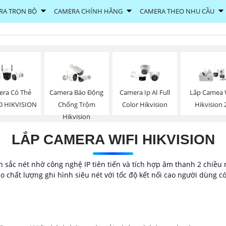
RA TRỌN BỘ
CAMERA CHÍNH HÃNG
CAMERA THEO NHU CẦU
ra Có Thẻ
Camera Báo Động
Camera Ip AI Full
Lắp Camea 
D HIKVISION
Chống Trộm
Color Hikvision
Hikvision 
Hikvision
LẮP CAMERA WIFI HIKVISION
 sắc nét nhờ công nghệ IP tiên tiến và tích hợp âm thanh 2 chiề
o chất lượng ghi hình siêu nét với tốc độ kết nối cao người dùng 