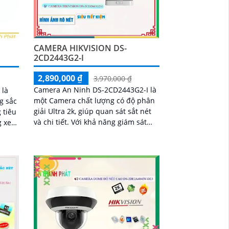
CAMERA HIKVISION DS-
2CD2443G2-I
2,890,000 ₫
3,970,000 ₫
Camera An Ninh DS-2CD2443G2-I là
 là
một Camera chất lượng có độ phân
g sắc
giải Ultra 2k, giúp quan sát sắt nét
 tiêu
và chi tiết. Với khả năng giám sát
ban đêm nhờ công nghệ Hồng
Ngoại 10m, việc theo dõi và bảo vệ
nhà cửa trở nên dễ dàng