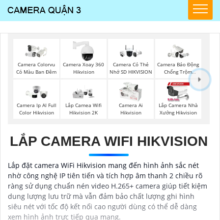
Camera Colorvu
Camera Xoay 360
Camera Có Thẻ
Camera Báo Động
Có Màu Ban Đêm
Hikvision
Nhớ SD HIKVISION
Chống Trộm
Hikvision
Camera Ip AI Full
Lắp Camea Wifi
Camera Ai
Lắp Camera Nhà
Color Hikvision
Hikvision 2K
Hikvision
Xưởng Hikvision
LẮP CAMERA WIFI HIKVISION
Lắp đặt camera WiFi Hikvision mang đến hình ảnh sắc nét
nhờ công nghệ IP tiên tiến và tích hợp âm thanh 2 chiều rõ
ràng sử dụng chuẩn nén video H.265+ camera giúp tiết kiệm
dung lượng lưu trữ mà vẫn đảm bảo chất lượng ghi hình
siêu nét với tốc độ kết nối cao người dùng có thể dễ dàng
xem hình ảnh trực tiếp qua mạng.