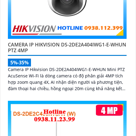
CAMERA IP HIKVISION DS-2DE2A404IWG1-E-WHUN
PTZ 4MP
5%-35%
Camera IP Hikvision DS-2DE2A404IWG1-E-WHUN Mini PTZ
AcuSense Wi-Fi là dòng camera có độ phân giải 4MP tích
hợp zoom quang 4X, AI nhận diện người và phương tiện,
đàm thoại hai chiều, hồng ngoại 20m cùng khả năng kết
nối không dây linh hoạt cho hệ thống giám sát hiện đại