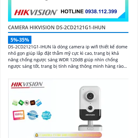
CAMERA HIKVISION DS-2CD2121G1-IHUN
5%-35%
DS-2CD2121G1-IHUN là dòng camera ip wifi thiết kế dome
nhỏ gọn giúp lắp đặt thẫm mỹ cực kì cao, trang bị khả
năng chống ngược sáng WDR 120dB giúp nhìn chống
ngược sáng tốt, trang bị tính năng thông minh hàng rào
ảo, xâm nhập vùng cấm, nhìn ban đêm bằng hồng ngoại
30m