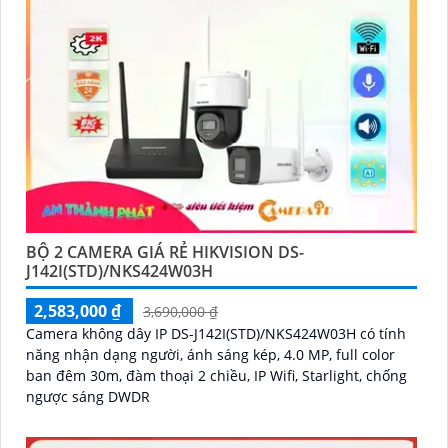
BỘ 2 CAMERA GIÁ RẺ HIKVISION DS-
J142I(STD)/NKS424W03H
2,583,000 ₫
3,690,000 ₫
Camera không dây IP DS-J142I(STD)/NKS424W03H có tính
năng nhận dạng người, ánh sáng kép, 4.0 MP, full color
ban đêm 30m, đàm thoại 2 chiều, IP Wifi, Starlight, chống
ngược sáng DWDR