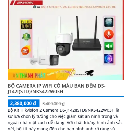
BỘ CAMERA IP WIFI CÓ MÀU BAN ĐÊM DS-
J142I(STD)/NKS422W03H
2,380,000 ₫
3,400,000 ₫
Bộ Kit Hikvision 2 Camera DS-J142I(STD)/NKS422W03H là
sự lựa chọn lý tưởng cho việc giám sát an ninh trong và
ngoài nhà một cách dễ dàng. Với chất lượng hình ảnh sắc
nét, bộ kit này mang đến cho bạn hình ảnh rõ ràng và