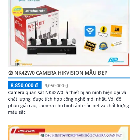
camera Hikvision không chỉ
chắc chắn
chất lượng
hình ảnh sắc nét mà còn đem đến sự tin cậy và an
toàn cho dự án của quý vị.
Nếu quý vị quan tâm đến việc lắp đặt camera Hikvision
giá rẻ và chuyên nghiệp cho dự án của mình, chúng tôi
luôn sẵn lòng hỗ trợ và tư vấn cho quý vị.
۞ NK42W0 CAMERA HIKVISION MẪU ĐẸP
8,850,000 ₫
9,050,000 ₫
Camera quan sát NK42W0 là thiết bị an ninh hiện đại và
chất lượng, được tích hợp công nghệ mới nhất. Với độ
phân giải cao, camera cho hình ảnh sắc nét và chất lượng
màu sắc
'