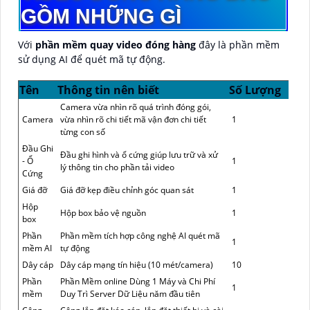
GỒM NHỮNG GÌ
Với
phần mềm quay video đóng hàng
đây là phần mềm
sử dụng AI để quét mã tự động.
Tên
Thông tin nên biết
Số Lượng
Camera vừa nhìn rõ quá trình đóng gói,
Camera
vừa nhìn rõ chi tiết mã vận đơn chi tiết
1
từng con số
Đầu Ghi
Đầu ghi hình và ổ cứng giúp lưu trữ và xử
- Ổ
1
lý thông tin cho phần tải video
Cứng
Giá đỡ
Giá đỡ kẹp điều chỉnh góc quan sát
1
Hộp
Hộp box bảo vệ nguồn
1
box
Phần
Phần mềm tích hợp công nghệ AI quét mã
1
mềm AI
tự động
Dây cáp
Dây cáp mạng tín hiệu (10 mét/camera)
10
Phần
Phần Mềm online Dùng 1 Máy và Chi Phí
1
mềm
Duy Trì Server Dữ Liệu năm đầu tiên