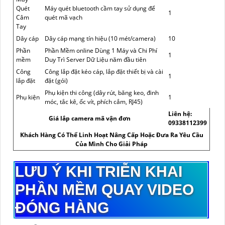
Quét
Máy quét bluetooth cầm tay sử dụng để
1
Câm
quét mã vạch
Tay
Dây cáp
Dây cáp mạng tín hiệu (10 mét/camera)
10
Phần
Phần Mềm online Dùng 1 Máy và Chi Phí
1
mềm
Duy Trì Server Dữ Liệu năm đầu tiên
Công
Công lắp đặt kéo cáp, lắp đặt thiết bị và cài
1
lắp đặt
đặt (gói)
Phụ kiện thi công (dây rút, băng keo, đinh
Phụ kiện
1
móc, tắc kê, ốc vít, phích cắm, RJ45)
Liên hệ:
Giá lắp camera mã vận đơn
09338112399
Khách Hàng Có Thể Linh Hoạt Nâng Cấp Hoặc Đưa Ra Yêu Cầu
Của Mình Cho Giải Pháp
LƯU Ý KHI TRIỄN KHAI
PHẦN MỀM QUAY VIDEO
ĐÓNG HÀNG