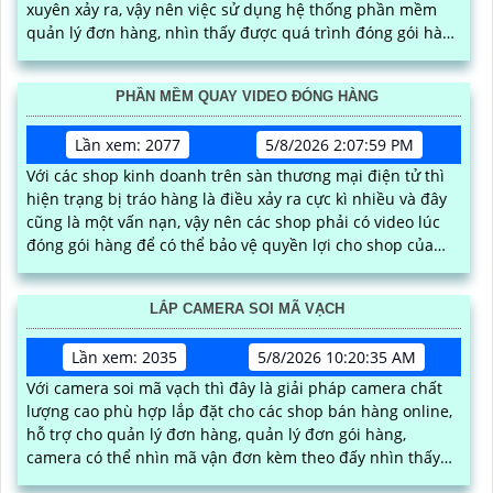
xuyên xảy ra, vậy nên việc sử dụng hệ thống phần mềm
quản lý đơn hàng, nhìn thấy được quá trình đóng gói hàng
hóa, kèm theo đấy là quy trình đóng gói cũng được ghi lại
một cách dễ dàng
PHẦN MỀM QUAY VIDEO ĐÓNG HÀNG
Lần xem: 2077
5/8/2026 2:07:59 PM
Với các shop kinh doanh trên sàn thương mại điện tử thì
hiện trạng bị tráo hàng là điều xảy ra cực kì nhiều và đây
cũng là một vấn nạn, vậy nên các shop phải có video lúc
đóng gói hàng để có thể bảo vệ quyền lợi cho shop của
mình, kèm theo phần mềm có thể trích xuất video nhanh
gọn nhất
LẮP CAMERA SOI MÃ VẠCH
Lần xem: 2035
5/8/2026 10:20:35 AM
Với camera soi mã vạch thì đây là giải pháp camera chất
lượng cao phù hợp lắp đặt cho các shop bán hàng online,
hỗ trợ cho quản lý đơn hàng, quản lý đơn gói hàng,
camera có thể nhìn mã vận đơn kèm theo đấy nhìn thấy
được quy trình đóng gói hàng hóa, có thể tải video đơn