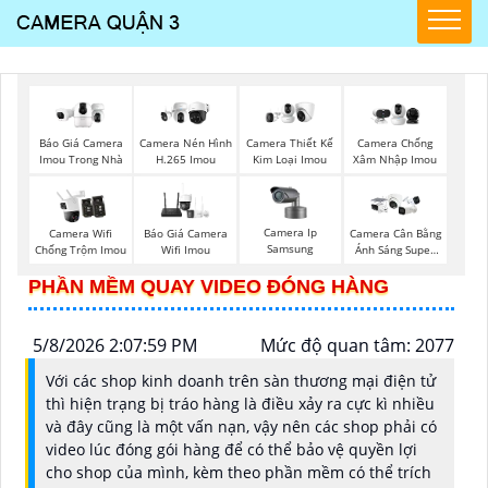
Báo Giá Camera
Camera Nén Hình
Camera Thiết Kế
Camera Chống
Imou Trong Nhà
H.265 Imou
Kim Loại Imou
Xâm Nhập Imou
Camera Ip
Camera Wifi
Báo Giá Camera
Camera Cân Bằng
Samsung
Chống Trộm Imou
Wifi Imou
Ánh Sáng Super
Adapt
PHẦN MỀM QUAY VIDEO ĐÓNG HÀNG
5/8/2026 2:07:59 PM
Mức độ quan tâm: 2077
Với các shop kinh doanh trên sàn thương mại điện tử
thì hiện trạng bị tráo hàng là điều xảy ra cực kì nhiều
và đây cũng là một vấn nạn, vậy nên các shop phải có
video lúc đóng gói hàng để có thể bảo vệ quyền lợi
cho shop của mình, kèm theo phần mềm có thể trích