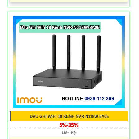
ĐẦU GHI WIFI 18 KÊNH NVR-N118W-8A0E
5%-35%
Liên Hệ