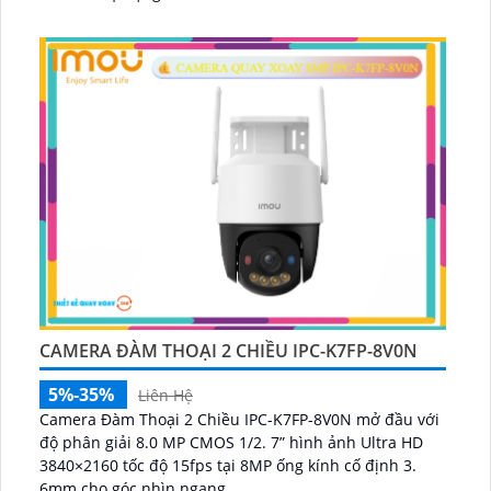
CAMERA ĐÀM THOẠI 2 CHIỀU IPC-K7FP-8V0N
5%-35%
Liên Hệ
Camera Đàm Thoại 2 Chiều IPC-K7FP-8V0N mở đầu với
độ phân giải 8.0 MP CMOS 1/2. 7” hình ảnh Ultra HD
3840×2160 tốc độ 15fps tại 8MP ống kính cố định 3.
6mm cho góc nhìn ngang...