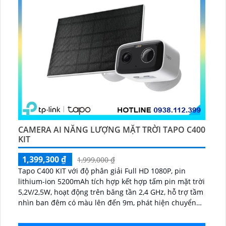
CAMERA AI NĂNG LƯỢNG MẶT TRỜI TAPO C400
KIT
1,399,300 ₫
1,999,000 ₫
Tapo C400 KIT với độ phân giải Full HD 1080P, pin
lithium-ion 5200mAh tích hợp kết hợp tấm pin mặt trời
5,2V/2,5W, hoạt động trên băng tần 2,4 GHz, hỗ trợ tầm
nhìn ban đêm có màu lên đến 9m, phát hiện chuyển
động và con người bằng AI, đồng thời lưu trữ dữ liệu
qua thẻ microSD lên đến 512GB