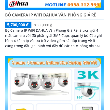
BỘ CAMERA IP WIFI DAHUA VĂN PHÒNG GIÁ RẺ
5,700,000 ₫
8,300,000 ₫
Bộ Camera IP WIFI DAHUA Văn Phòng Giá Rẻ là trọn gói 4
mắt camera với độ phân giải 3MP được quản lý bở đầu ghi
hình 4 kênh Ip và lưu trữ video giám sát tập trung về ổ
cứng trong đầu ghi hình với đầy đủ các chưc năng như AI
Phát hiện chuyển động, đàm thoại âm thanh 2 chiều và
giám sát có màu vào ban đêm