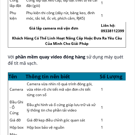
Công
Công lắp đặt kéo cáp, lắp đặt thiết bị và cài
1
lắp đặt
đặt (gói)
Phụ
Phụ kiện thi công (dây rút, băng keo, đinh
1
kiện
móc, tắc kê, ốc vít, phích cắm, RJ45)
Liên hệ:
Giá lắp camera mã vận đơn
09338112399
Khách Hàng Có Thể Linh Hoạt Nâng Cấp Hoặc Đưa Ra Yêu Cầu
Của Mình Cho Giải Pháp
Với
phần mềm quay video đóng hàng
sử dụng máy quét
để tít mã vạch.
Tên
Thông tin nên biết
Số Lượng
Camera vừa nhìn rõ quá trình đóng gói,
Camera
vừa nhìn rõ chi tiết mã vận đơn chi tiết
1
từng con số
Đầu Ghi
Đầu ghi hình và ổ cứng giúp lưu trữ và xử
- Ổ
1
lý thông tin cho phần tải video
Cứng
Giá đỡ
Giá đỡ kẹp điều chỉnh góc quan sát
1
Hộp box
Hộp box bảo vệ nguồn
1
Máy