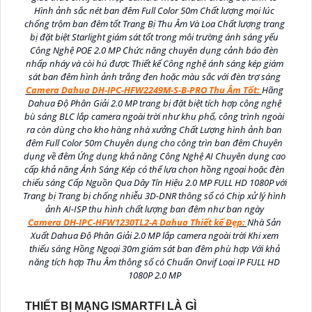
Hình ảnh sắc nét ban đêm Full Color 50m Chất lượng mọi lúc
chống trộm ban đêm tốt Trang Bị Thu Âm Và Loa Chất lượng trang
bị đặt biệt Starlight giám sát tốt trong môi trường ánh sáng yếu
Công Nghệ POE 2.0 MP Chức năng chuyên dụng cảnh báo đèn
nhấp nháy và còi hú được Thiết kế Công nghệ ánh sáng kép giám
sát ban đêm hình ảnh trắng đen hoặc màu sắc với đèn trợ sáng
Camera Dahua DH-IPC-HFW2249M-S-B-PRO Thu Âm Tốt:
Hãng
Dahua Độ Phân Giải 2.0 MP trang bị đặt biệt tích hợp công nghệ
bù sáng BLC lắp camera ngoài trời như khu phố, công trình ngoài
ra còn dùng cho kho hàng nhà xưởng Chất Lượng hình ảnh ban
đêm Full Color 50m Chuyên dụng cho công trìn ban đêm Chuyên
dụng về đêm Ứng dụng khả năng Công Nghệ AI Chuyên dụng cao
cấp khả năng Ánh Sáng Kép có thể lựa chọn hồng ngoại hoặc đèn
chiếu sáng Cấp Nguồn Qua Dây Tín Hiệu 2.0 MP FULL HD 1080P với
Trang bị Trang bị chống nhiễu 3D-DNR thông số có Chip xử lý hình
ảnh AI-ISP thu hình chất lượng ban đêm như ban ngày
Camera DH-IPC-HFW1230TL2-A Dahua Thiết kế Đẹp:
Nhà Sản
Xuất Dahua Độ Phân Giải 2.0 MP lắp camera ngoài trời Khi xem
thiếu sáng Hồng Ngoại 30m giám sát ban đêm phù hợp Với khả
năng tích hợp Thu Âm thông số có Chuẩn Onvif Loại IP FULL HD
1080P 2.0 MP
THIẾT BỊ MẠNG ISMARTFI LÀ GÌ