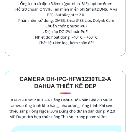
. Ống kính cố định 3.6mm (góc nhìn 81°), option 6mm
. Hỗ trợ chuẩn ONVIF, Tên miền miễn phí SmartDDNS.TV và
P2P, AutoRegister 2.0
. Phần mềm sử dụng: DMSS, SmartPSS Lite, Dolynk Care
. Chuẩn chống nước IP67
. Điện áp DC12V hoặc PoE
. Nhiệt độ hoạt động : -40° C ~ +60° C
. Chất liệu kim loại, kèm chân đế"
CAMERA DH-IPC-HFW1230TL2-A
DAHUA THIẾT KẾ ĐẸP
DH-IPC-HFW1230TL2-A Hãng Dahua Độ Phân Giải 2.0 MP là
camera công trình kho hàng, nhà xưởng công trình Khi xem
thiếu sáng Hồng Ngoại 30m Dùng cho dự án dân dụng IP 2.0
MP Được tích hợp chức năng Thu Âm trong phạm vi 3m