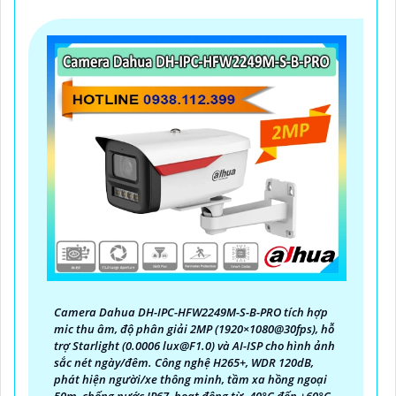
Camera Dahua DH-IPC-HFW2249M-S-B-PRO tích hợp
mic thu âm, độ phân giải 2MP (1920×1080@30fps), hỗ
trợ Starlight (0.0006 lux@F1.0) và AI-ISP cho hình ảnh
sắc nét ngày/đêm. Công nghệ H265+, WDR 120dB,
phát hiện người/xe thông minh, tầm xa hồng ngoại
50m, chống nước IP67, hoạt động từ -40°C đến +60°C.