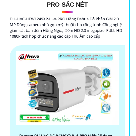
PRO SẮC NÉT
Top 5 Camera Cho Kho Hàng
DH-HAC-HFW1249XP-IL-A-PRO Hãng Dahua Độ Phân Giải 2.0
MP Dòng camera nhỏ gọn mỹ thuật cho công trình Công nghệ
giám sát ban đêm Hồng Ngoại 50m HD 2.0 megapixel FULL HD
1080P tích hợp chức năng cao cấp Thu Âm cao cấp
Camera DH-HAC-HFW1249XP-IL-A-PRO thiết kế dạng