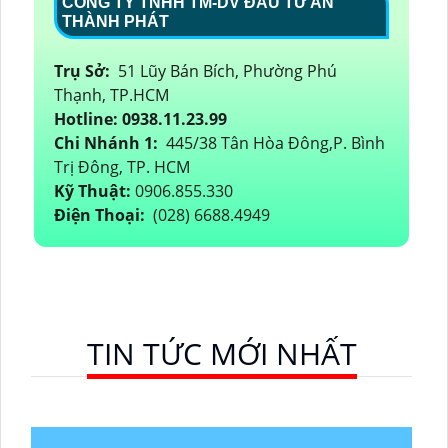
CÔNG TY TNHH TM-DV ĐẦU TƯ AN
THÀNH PHÁT
Trụ Sở:
51 Lũy Bán Bích, Phường Phú
Thạnh, TP.HCM
Hotline: 0938.11.23.99
Chi Nhánh 1:
445/38 Tân Hòa Đông,P. Bình
Trị Đông, TP. HCM
Kỹ Thuật:
0906.855.330
Điện Thoại:
(028) 6688.4949
TIN TỨC MỚI NHẤT