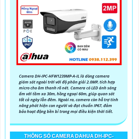
Camera DH-IPC-HFW1239MP-A-IL là dòng camera
giám sát ngoài trời với độ phân giải 2.0MP, tích hợp
micro cho âm thanh rõ nét. Camera có LED ánh sáng
ấm với tầm xa 30m, hồng ngoại 60m, giúp quan sát
tốt cả ngày lẫn đêm. Ngoài ra, camera còn hỗ trợ tính
năng phát hiện con người và đạt chuẩn IP67, đảm
bảo hoạt động bền bỉ trong mọi điều kiện thời tiết.
THÔNG SỐ CAMERA DAHUA DH-IPC-