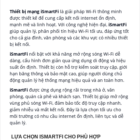
Thiết bị mạng iSmartFi
là giải pháp Wi-Fi thông minh
được thiết kế để cung cấp kết nối internet ổn định,
mạnh mẽ và linh hoạt. Với công nghệ hiện đại,
iSmartFi
giúp quản lý, phân phối tín hiệu Wi-Fi tối ưu, đáp ứng tốt
cho cả gia đình, văn phòng và các khu vực có nhiều thiết
bị kết nối.
iSmartFi
nổi bật với khả năng mở rộng sóng Wi-Fi dễ
dàng, cấu hình đơn giản qua ứng dụng di động và hiệu
suất ổn định. Thiết bị còn hỗ trợ kiểm soát truy cập, giới
hạn băng thông và bảo mật cao, giúp người dùng chủ
động quản lý hệ thống mạng hiệu quả và an toàn hơn.
iSmartFi
được ứng dụng rộng rãi trong nhà ở, văn
phòng, quán cà phê và khách sạn. Thiết bị giúp mở rộng
vùng phủ sóng Wi-Fi, đảm bảo tốc độ truy cập nhanh,
giảm nhiễu và mất kết nối. Đây là lựa chọn tối ưu cho
môi trường có nhu cầu internet ổn định, liên tục và dễ
quản lý.
LỰA CHỌN ISMARTFI CHO PHÙ HỢP