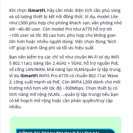
Khi chọn
iSmartFi
, hãy cân nhắc diện tích cần phủ sóng
và số lượng thiết bị kết nối đồng thời. Ví dụ, model Lite
như L500 phù hợp cho phòng khách sạn, văn phòng nhỏ
với ~40–80 user. Còn model Pro như A770 hỗ trợ tới
~100 user và tốc độ cao hơn, phù hợp cho không gian
lớn hơn hoặc nhiều người dùng. Việc chọn đúng “kích
cỡ” giúp tránh lãng phí và tối ưu hiệu suất.
Bạn nên kiểm tra các chỉ số như chuẩn Wi-Fi (ví dụ WiFi
5 802.11ac), băng tần 2.4GHz + 5GHz, hỗ trợ nguồn PoE,
số cổng LAN/WAN, khả năng tạo VLAN/quản lý tập trung.
Ví dụ
iSmartFi
WiFi5 Pro A770 có chuẩn 802.11ac Wave
2, công suất mạnh và PoE. Còn WiFi4 L200 dành cho môi
trường nhỏ hơn với tốc độ ~300Mbps. Chọn thiết bị có
tính năng mở rộng (VLAN, …quản lý tập trung) nếu bạn
có kế hoạch mở rộng hoặc cần phân quyền/truy cập
nhiều.