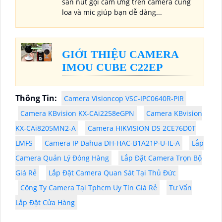
sẵn nút gọi cảm ứng trên camera cùng
loa và mic giúp bạn dễ dàng...
GIỚI THIỆU CAMERA
IMOU CUBE C22EP
Thông Tin:
Camera Visioncop VSC-IPC0640R-PIR
Camera KBvision KX-CAi2258eGPN
Camera KBvision
KX-CAi8205MN2-A
Camera HIKVISION DS 2CE76D0T
LMFS
Camera IP Dahua DH-HAC-B1A21P-U-IL-A
Lắp
Camera Quản Lý Đóng Hàng
Lắp Đặt Camera Trọn Bộ
Giá Rẻ
Lắp Đặt Camera Quan Sát Tại Thủ Đức
Công Ty Camera Tại Tphcm Uy Tín Giá Rẻ
Tư Vấn
Lắp Đặt Cửa Hàng