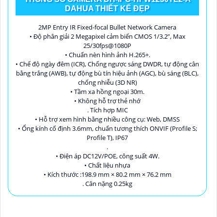
DAHUA THIẾT KẾ ĐẸP
2MP Entry IR Fixed-focal Bullet Network Camera
• Độ phân giải 2 Megapixel cảm biến CMOS 1/3.2”, Max
25/30fps@1080P
• Chuẩn nèn hình ảnh H.265+.
• Chế độ ngày đêm (ICR), Chống ngược sáng DWDR, tự động cân
bằng trắng (AWB), tự động bù tín hiệu ảnh (AGC), bù sáng (BLC),
chống nhiễu (3D NR)
• Tầm xa hồng ngoại 30m.
• Không hỗ trợ thẻ nhớ
. Tích hợp MIC
• Hỗ trợ xem hình bằng nhiều công cụ: Web, DMSS
• Ống kính cố định 3.6mm, chuẩn tương thích ONVIF (Profile S;
Profile T), IP67
.
• Điện áp DC12V/POE, công suất 4W.
• Chất liệu nhựa
• Kích thước :198.9 mm × 80.2 mm × 76.2 mm
. Cân nặng 0.25kg