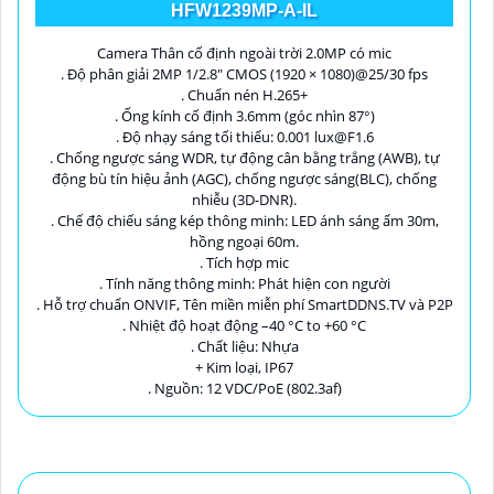
HFW1239MP-A-IL
Camera Thân cố định ngoài trời 2.0MP có mic
. Độ phân giải 2MP 1/2.8" CMOS (1920 × 1080)@25/30 fps
. Chuẩn nén H.265+
. Ống kính cố định 3.6mm (góc nhìn 87°)
. Độ nhạy sáng tối thiểu: 0.001 lux@F1.6
. Chống ngược sáng WDR, tự động cân bằng trắng (AWB), tự
động bù tín hiệu ảnh (AGC), chống ngược sáng(BLC), chống
nhiễu (3D-DNR).
. Chế độ chiếu sáng kép thông minh: LED ánh sáng ấm 30m,
hồng ngoại 60m.
. Tích hợp mic
. Tính năng thông minh: Phát hiện con người
. Hỗ trợ chuẩn ONVIF, Tên miền miễn phí SmartDDNS.TV và P2P
. Nhiệt độ hoạt động –40 °C to +60 °C
. Chất liệu: Nhựa
+ Kim loại, IP67
. Nguồn: 12 VDC/PoE (802.3af)