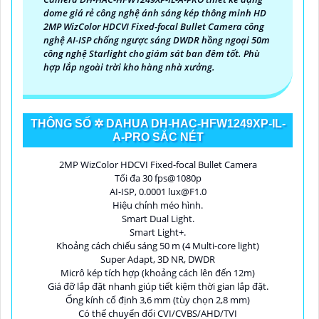
dome giá rẻ công nghệ ánh sáng kép thông minh HD
'
2MP WizColor HDCVI Fixed-focal Bullet Camera công
nghệ AI-ISP chống ngược sáng DWDR hồng ngoại 50m
công nghệ Starlight cho giám sát ban đêm tốt. Phù
hợp lắp ngoài trời kho hàng nhà xưởng.
THÔNG SỐ ✲ DAHUA DH-HAC-HFW1249XP-IL-
A-PRO SẮC NÉT
2MP WizColor HDCVI Fixed-focal Bullet Camera
Tối đa 30 fps@1080p
AI-ISP, 0.0001 lux@F1.0
Hiệu chỉnh méo hình.
Smart Dual Light.
Smart Light+.
Khoảng cách chiếu sáng 50 m (4 Multi-core light)
Super Adapt, 3D NR, DWDR
Micrô kép tích hợp (khoảng cách lên đến 12m)
Giá đỡ lắp đặt nhanh giúp tiết kiệm thời gian lắp đặt.
Ống kính cố định 3,6 mm (tùy chọn 2,8 mm)
Có thể chuyển đổi CVI/CVBS/AHD/TVI