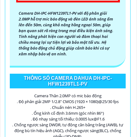
Camera DH-IPC-HFW1239TL1-PV với độ phân giải
2.0MP hỗ trợ mic báo động và đèn LED ánh sáng ấm
lên đến 50m, cùng khả năng hồng ngoại 50m, giúp
bạn quan sát rõ ràng trong mọi điều kiện ánh sáng.
Tính năng phát hiện con người và đàm thoại hai
chiều mang lại sự tiện lợi và bảo mật tối ưu. Hệ
thống báo động chủ động giúp cảnh báo khi có sự
xâm nhập bảo vệ an ninh.
THÔNG SỐ CAMERA DAHUA DH-IPC-
HFW1239TL1-PV
Camera Thân 2.0MP có mic báo động
. Độ phân giải 2MP 1/2.8" CMOS (1920 × 1080)@25/30 fps
. Chuẩn nén H.265+
. Ống kính cố định 3.6mm (góc nhìn 86°)
. Độ nhạy sáng tối thiểu: 0.0005 lux@F1.6
. Chống ngược sáng DWDR, tự động cân bằng trắng (AWB), tự
động bù tín hiệu ảnh (AGC), chống ngược sáng(BLC), chống
nhiễu (3D-DNR).