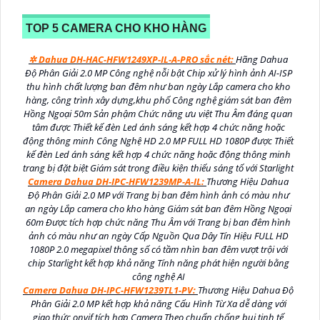
TOP 5 CAMERA CHO KHO HÀNG
✲ Dahua DH-HAC-HFW1249XP-IL-A-PRO sắc nét:
Hãng Dahua
Độ Phân Giải 2.0 MP Công nghệ nỗi bật Chip xử lý hình ảnh AI-ISP
thu hình chất lượng ban đêm như ban ngày Lắp camera cho kho
hàng, công trình xây dựng,khu phố Công nghệ giám sát ban đêm
Hồng Ngoại 50m Sản phậm Chức năng ưu việt Thu Âm đáng quan
tâm được Thiết kế đèn Led ánh sáng kết hợp 4 chức năng hoặc
động thông minh Công Nghệ HD 2.0 MP FULL HD 1080P được Thiết
kế đèn Led ánh sáng kết hợp 4 chức năng hoặc động thông minh
trang bị đặt biệt Giám sát trong điều kiện thiếu sáng tố với Starlight
Camera Dahua DH-IPC-HFW1239MP-A-IL:
Thương Hiệu Dahua
Độ Phân Giải 2.0 MP với Trang bị ban đêm hình ảnh có màu như
an ngày Lắp camera cho kho hàng Giám sát ban đêm Hồng Ngoại
60m Được tích hợp chức năng Thu Âm với Trang bị ban đêm hình
ảnh có màu như an ngày Cấp Nguồn Qua Dây Tín Hiệu FULL HD
1080P 2.0 megapixel thông số có tầm nhìn ban đêm vượt trội với
chip Starlight kết hợp khả năng Tính năng phát hiện người bằng
công nghệ AI
Camera Dahua DH-IPC-HFW1239TL1-PV:
Thương Hiệu Dahua Độ
Phân Giải 2.0 MP kết hợp khả năng Cấu Hình Từ Xa dễ dàng với
giao thức onvif tích hợp Camera Theo chuẩn chống bụi tinh tế