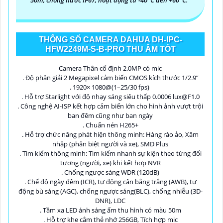
THÔNG SỐ CAMERA DAHUA DH-IPC-
HFW2249M-S-B-PRO THU ÂM TỐT
Camera Thân cố định 2.0MP có mic
. Độ phân giải 2 Megapixel cảm biến CMOS kích thước 1/2.9”
. 1920× 1080@(1–25/30 fps)
. Hỗ trợ Starlight với độ nhạy sáng siêu thấp 0.0006 lux@F1.0
. Công nghệ AI-ISP kết hợp cảm biến lớn cho hình ảnh vượt trội
ban đêm cũng như ban ngày
. Chuẩn nén H265+
. Hỗ trợ chức năng phát hiện thông minh: Hàng rào ảo, Xâm
nhập (phân biệt người và xe), SMD Plus
. Tìm kiếm thông minh: Tìm kiếm nhanh sự kiện theo từng đối
tượng (người, xe) khi kết hợp NVR
. Chống ngược sáng WDR (120dB)
. Chế độ ngày đêm (ICR), tự động cân bằng trắng (AWB), tự
động bù sáng (AGC), chống ngược sáng(BLC), chống nhiễu (3D-
DNR), LDC
. Tầm xa LED ánh sáng ấm thu hình có màu 50m
. Hỗ trợ khe cắm thẻ nhớ 256GB, Tích hợp mic