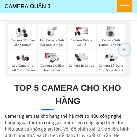
Lắp Camera Wifi
Camera Wifi
Camera 360 Bao
Camera Dahua
360 Dahua Ngoài
Dahua Hình Ảnh
Động Dahua
Giá Rẻ
Trời
3K
Lắp Camera Ip
Camera 2K Siêu
Camera Ip Dahua
Camera Sử Dụng
Full Color Dahua
Nét Dahua
Chip Sony Dahua
TOP 5 CAMERA CHO KHO
HÀNG
Camera giám sát kho hàng thế hệ mới sở hữu công nghệ
hồng ngoại tầm xa cùng góc nhìn siêu rộng, giúp theo dõi
hiệu quả cả không gian lớn. Với độ phân giải 2K trở lên, hình
ảnh trung thực và chi tiết, dễ dàng truy xuất khi cần. Hệ