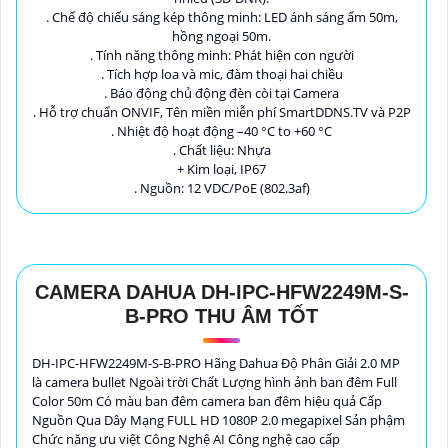
. Chế độ chiếu sáng kép thông minh: LED ánh sáng ấm 50m,
hồng ngoại 50m.
. Tính năng thông minh: Phát hiện con người
. Tích hợp loa và mic, đàm thoại hai chiều
. Báo động chủ động đèn còi tại Camera
. Hỗ trợ chuẩn ONVIF, Tên miền miễn phí SmartDDNS.TV và P2P
. Nhiệt độ hoạt động –40 °C to +60 °C
. Chất liệu: Nhựa
+ Kim loại, IP67
. Nguồn: 12 VDC/PoE (802.3af)
CAMERA DAHUA DH-IPC-HFW2249M-S-
B-PRO THU ÂM TỐT
DH-IPC-HFW2249M-S-B-PRO Hãng Dahua Độ Phân Giải 2.0 MP
là camera bullet Ngoài trời Chất Lượng hình ảnh ban đêm Full
Color 50m Có màu ban đêm camera ban đêm hiệu quả Cấp
Nguồn Qua Dây Mạng FULL HD 1080P 2.0 megapixel Sản phậm
Chức năng ưu việt Công Nghệ AI Công nghệ cao cấp