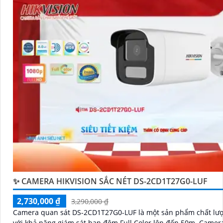
✨ CAMERA HIKVISION SẮC NÉT DS-2CD1T27G0-LUF
2,730,000 ₫
3,290,000 ₫
Camera quan sát DS-2CD1T27G0-LUF là một sản phẩm chất lư
với khả năng giám sát ban đêm Full Color lên đến 50m. Camera này