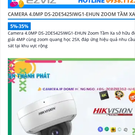
CAMERA 4.0MP DS-2DE5425IWG1-EHUN ZOOM TẦM X
5%-35%
Camera 4.0MP DS-2DE5425IWG1-EHUN Zoom Tầm Xa sở hữu đ
giải 4MP cùng zoom quang học 25X, đáp ứng hiệu quả nhu cầ
sát tại khu vực rộng