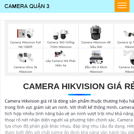
Camera Hikvision Full
Camera 360 Chống
Camera Hikvision 4K
Camera Ip 
Hd 1080P
Trộm Hikvision
Siêu Nét
Hikvis
Lắp Camera Hik Phát
Hiện Xe
Camera Ultra 3k
Đầu Ghi 4 Kênh
Camera Xo
Hikvision
Hikvision
Hikvis
CAMERA HIKVISION GIÁ R
Camera Hikvision giá rẻ là dòng sản phẩm thuộc thương hiệu h
trong lĩnh vực giám sát an ninh. Với thiết kế thông minh, camera
tích hợp nhiều tính năng bảo vệ an ninh vượt trội như khả năn
thoại rõ nét nhận diện người và phương tiện chính xác. Camera
lựa chọn độ phân giải khác nhau, đáp ứng nhu cầu đa dạng. Hik
được biết đến với chất lượng ổn định khả năng vận hành lâu dài