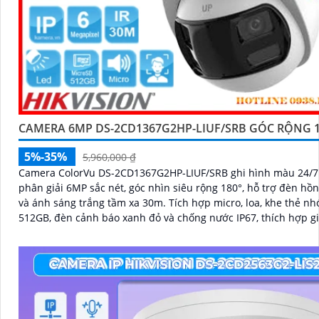
CAMERA 6MP DS-2CD1367G2HP-LIUF/SRB GÓC RỘNG 1
5%-35%
5,960,000 ₫
Camera ColorVu DS-2CD1367G2HP-LIUF/SRB ghi hình màu 24/7 
phân giải 6MP sắc nét, góc nhìn siêu rộng 180°, hỗ trợ đèn hồ
và ánh sáng trắng tầm xa 30m. Tích hợp micro, loa, khe thẻ nhớ đến
512GB, đèn cảnh báo xanh đỏ và chống nước IP67, thích hợp g
ngoài trời hiệu quả