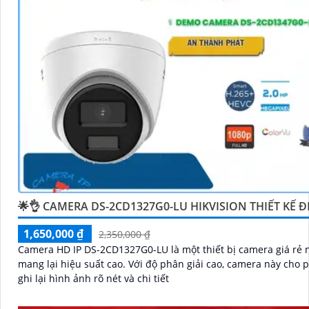
chắn
chất lượng hình ảnh sắc nét mà còn đem đến sự tin
an toàn cho dự án của quý vị.
Nếu quý vị quan tâm đến việc lắp đặt camera Hikvision gi
chuyên nghiệp cho dự án của mình, chúng tôi luôn sẵn l
trợ và tư vấn cho quý vị.
🌟👌 CAMERA DS-2CD1327G0-LU HIKVISION THIẾT KẾ Đ
1,650,000 ₫
2,350,000 ₫
Camera HD IP DS-2CD1327G0-LU là một thiết bị camera giá rẻ
mang lại hiệu suất cao. Với độ phân giải cao, camera này cho phép bạn
ghi lại hình ảnh rõ nét và chi tiết
'