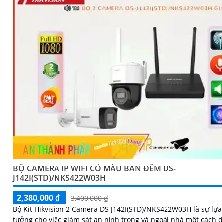
BỘ CAMERA IP WIFI CÓ MÀU BAN ĐÊM DS-
J142I(STD)/NKS422W03H
2,380,000 ₫
3,400,000 ₫
Bộ Kit Hikvision 2 Camera DS-J142I(STD)/NKS422W03H là sự lựa
tưởng cho việc giám sát an ninh trong và ngoài nhà một cách 