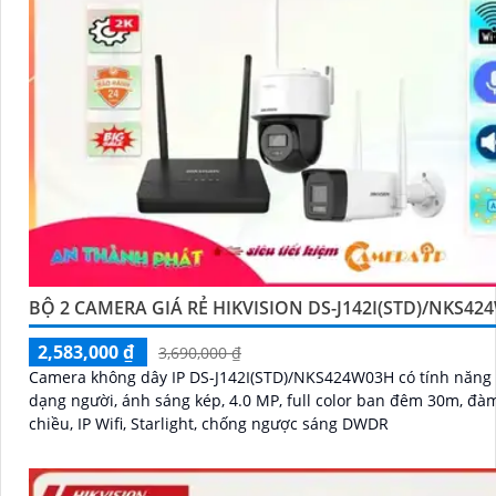
BỘ 2 CAMERA GIÁ RẺ HIKVISION DS-J142I(STD)/NKS42
2,583,000 ₫
3,690,000 ₫
Camera không dây IP DS-J142I(STD)/NKS424W03H có tính năng
dạng người, ánh sáng kép, 4.0 MP, full color ban đêm 30m, đàm
chiều, IP Wifi, Starlight, chống ngược sáng DWDR