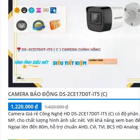
CAMERA BÁO ĐỘNG DS-2CE17D0T-IT5 (C)
1,220,000 ₫
1,420,000 ₫
Camera Giá rẻ Công Nghệ HD DS-2CE17D0T-IT5 (C) có độ phân g
MP, cho chất lượng hình ảnh sắc nét. Với khả năng xem ban đêm Hồng
Ngoại lên đến 80m, hỗ trợ chuẩn AHD, CVI, TVI, BCS HD Analog