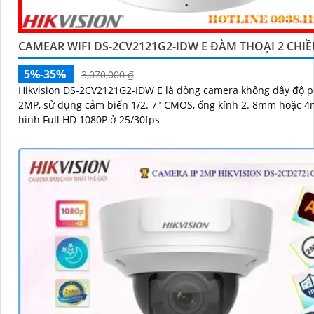
CAMEAR WIFI DS-2CV2121G2-IDW E ĐÀM THOẠI 2 CHI
5%-35%
3,070,000 ₫
Hikvision DS-2CV2121G2-IDW E là dòng camera không dây độ p
2MP, sử dụng cảm biến 1/2. 7" CMOS, ống kính 2. 8mm hoặc 4
hình Full HD 1080P ở 25/30fps