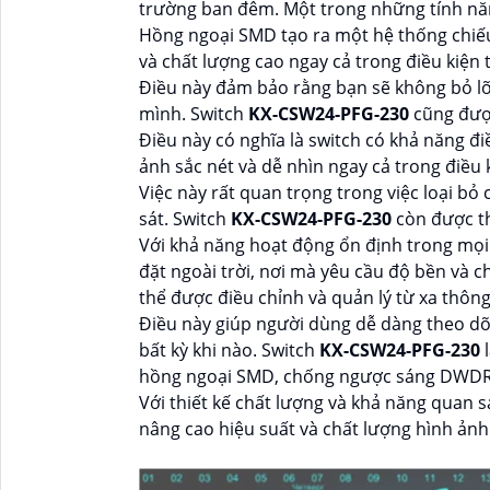
trường ban đêm. Một trong những tính năn
Hồng ngoại SMD tạo ra một hệ thống chiế
và chất lượng cao ngay cả trong điều kiện 
Điều này đảm bảo rằng bạn sẽ không bỏ lỡ 
mình. Switch
KX-CSW24-PFG-230
cũng đượ
Điều này có nghĩa là switch có khả năng đ
ảnh sắc nét và dễ nhìn ngay cả trong điều
Việc này rất quan trọng trong việc loại b
sát. Switch
KX-CSW24-PFG-230
còn được th
Với khả năng hoạt động ổn định trong mọi đ
đặt ngoài trời, nơi mà yêu cầu độ bền và c
thể được điều chỉnh và quản lý từ xa thôn
Điều này giúp người dùng dễ dàng theo dõ
bất kỳ khi nào. Switch
KX-CSW24-PFG-230
hồng ngoại SMD, chống ngược sáng DWDR 
Với thiết kế chất lượng và khả năng quan s
nâng cao hiệu suất và chất lượng hình ản