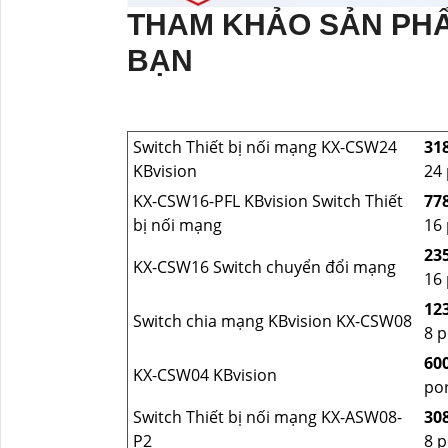
THAM KHẢO SẢN PH
BẠN
Switch Thiết bị nối mạng KX-CSW24
31
KBvision
24
KX-CSW16-PFL KBvision Switch Thiết
77
bị nối mạng
16
23
KX-CSW16 Switch chuyển đổi mạng
16
12
Switch chia mạng KBvision KX-CSW08
8 
60
KX-CSW04 KBvision
po
Switch Thiết bị nối mạng KX-ASW08-
30
P2
8 