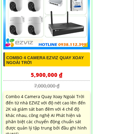
COMBO 4 CAMERA EZVIZ QUAY XOAY
NGOÀI TRỜI
5,900,000 ₫
7,000,000 ₫
Combo 4 Camera Quay Xoay Ngoài Trời
đến từ nhà EZVIZ với độ nét cao lên đến
2K và giám sát ban đêm với 4 chế độ
khác nhau, công nghệ AI Phát hiện và
phân biệt các chuyển động chuẩn sát
được quản lý tập trung bởi đầu ghi hình