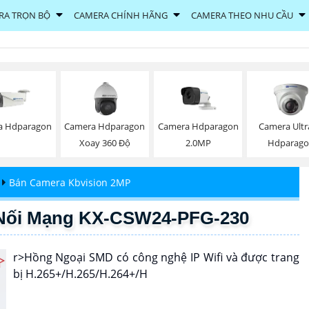
RA TRỌN BỘ
CAMERA CHÍNH HÃNG
CAMERA THEO NHU CẦU
a Hdparagon
Camera Hdparagon
Camera Hdparagon
Camera Ultr
Xoay 360 Độ
2.0MP
Hdparag
Bán Camera Kbvision 2MP
ị Nối Mạng KX-CSW24-PFG-230
r>Hồng Ngoại SMD có công nghệ IP Wifi và được trang
bị H.265+/H.265/H.264+/H