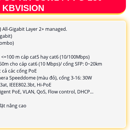
 KBVISION
) All-Gigabit Layer 2+ managed.
gabit)
combo)
 <=100 m cáp cat5 hay cat6 (10/100Mbps)
50m cho cáp cat6 (10 Mbps)/ cổng SFP: 0~20km
t cả các cổng PoE
amera Speeddome (màu đỏ), cổng 3-16: 30W
3at, IEEE802.3bt, Hi-PoE
igent PoE, VLAN, QoS, Flow control, DHCP...
 đặt nâng cao