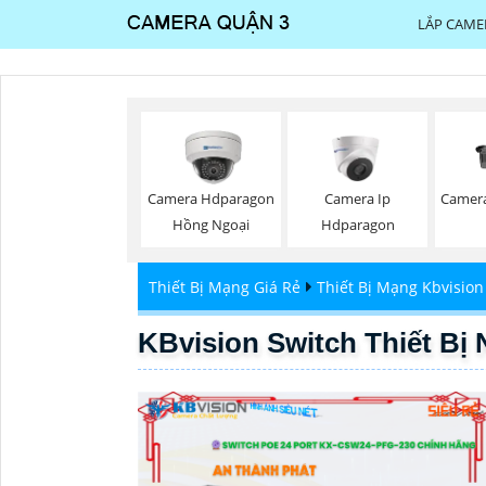
LẮP CAME
Camera Hdparagon
Camera Ip
Camer
Hồng Ngoại
Hdparagon
Thiết Bị Mạng Giá Rẻ
Thiết Bị Mạng Kbvision
KBvision Switch Thiết B