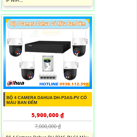
IP WiFi...
BỘ 4 CAMERA DAHUA DH-P3AS-PV CÓ
MÀU BAN ĐÊM
5,900,000 ₫
7,000,000 ₫