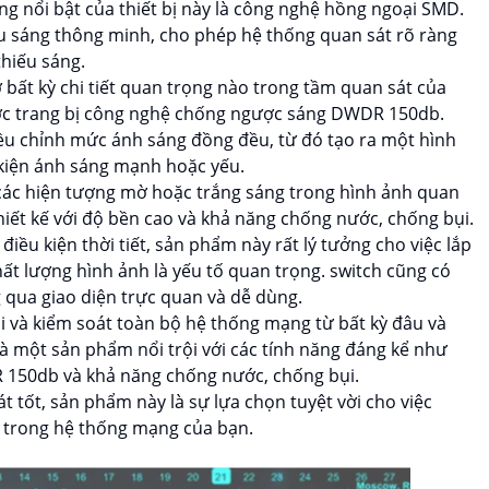
g nổi bật của thiết bị này là công nghệ hồng ngoại SMD.
u sáng thông minh, cho phép hệ thống quan sát rõ ràng
thiếu sáng.
bất kỳ chi tiết quan trọng nào trong tầm quan sát của
c trang bị công nghệ chống ngược sáng DWDR 150db.
iều chỉnh mức ánh sáng đồng đều, từ đó tạo ra một hình
 kiện ánh sáng mạnh hoặc yếu.
ỏ các hiện tượng mờ hoặc trắng sáng trong hình ảnh quan
iết kế với độ bền cao và khả năng chống nước, chống bụi.
iều kiện thời tiết, sản phẩm này rất lý tưởng cho việc lắp
hất lượng hình ảnh là yếu tố quan trọng. switch cũng có
g qua giao diện trực quan và dễ dùng.
i và kiểm soát toàn bộ hệ thống mạng từ bất kỳ đâu và
là một sản phẩm nổi trội với các tính năng đáng kể như
150db và khả năng chống nước, chống bụi.
át tốt, sản phẩm này là sự lựa chọn tuyệt vời cho việc
h trong hệ thống mạng của bạn.