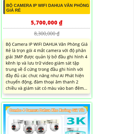
BỘ CAMERA IP WIFI DAHUA VĂN PHÒNG
GIÁ RẺ
5,700,000 ₫
8,300,000 ₫
Bộ Camera IP WIFI DAHUA Văn Phòng Giá
Rẻ là trọn gói 4 mắt camera với độ phân
giải 3MP được quản lý bở đầu ghi hình 4
kênh Ip và lưu trữ video giám sát tập
trung về ổ cứng trong đầu ghi hình với
đầy đủ các chưc năng như AI Phát hiện
chuyển động, đàm thoại âm thanh 2
chiều và giám sát có màu vào ban đêm...