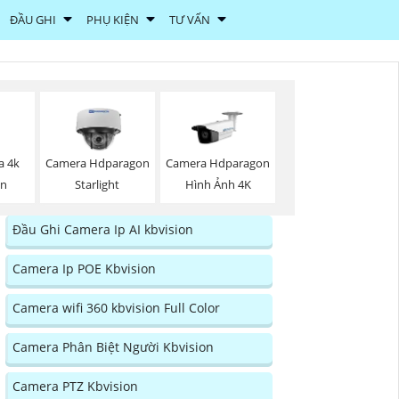
ĐẦU GHI
PHỤ KIỆN
TƯ VẤN
a 4k
Camera Hdparagon
Camera Hdparagon
on
Starlight
Hình Ảnh 4K
Đầu Ghi Camera Ip AI kbvision
Camera Ip POE Kbvision
Camera wifi 360 kbvision Full Color
Camera Phân Biệt Người Kbvision
Camera PTZ Kbvision