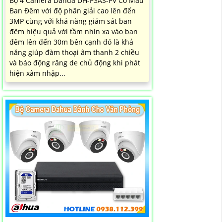
Bộ 4 Camera Dahua DH-P3AS-PV Có Màu
Ban Đêm với độ phân giải cao lên đến
3MP cùng với khả năng giám sát ban
đêm hiệu quả với tầm nhìn xa vào ban
đêm lên đến 30m bên cạnh đó là khả
năng giúp đàm thoại âm thanh 2 chiều
và báo động răng de chủ động khi phát
hiện xâm nhập...