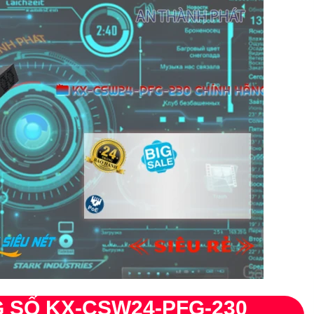
G SỐ KX-CSW24-PFG-230