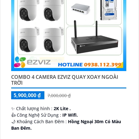
COMBO 4 CAMERA EZVIZ QUAY XOAY NGOÀI
TRỜI
5,900,000 ₫
7,000,000 ₫
✨ Chất lượng hình :
2K Lite .
👍 Công Nghệ Sử Dụng :
IP Wifi.
🌙 Khoảng Cách Ban Đêm :
Hồng Ngoại 30m Có Màu
Ban Ðêm.
🕉️ Cấu Tạo Camera
IP67 xoay 360.