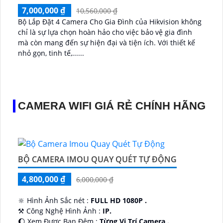
7,000,000 ₫
10,560,000 ₫
Bộ Lắp Đặt 4 Camera Cho Gia Đình của Hikvision không
chỉ là sự lựa chọn hoàn hảo cho việc bảo vệ gia đình
mà còn mang đến sự hiện đại và tiện ích. Với thiết kế
nhỏ gọn, tinh tế,......
CAMERA WIFI GIÁ RẺ CHÍNH HÃNG
BỘ CAMERA IMOU QUAY QUÉT TỰ ĐỘNG
4,800,000 ₫
6,000,000 ₫
🔆 Hình Ảnh Sắc nét :
FULL HD 1080P .
⚒ Công Nghệ Hình Ảnh :
IP.
🌔 Xem Được Ban Đêm :
Từng Vị Trí Camera .