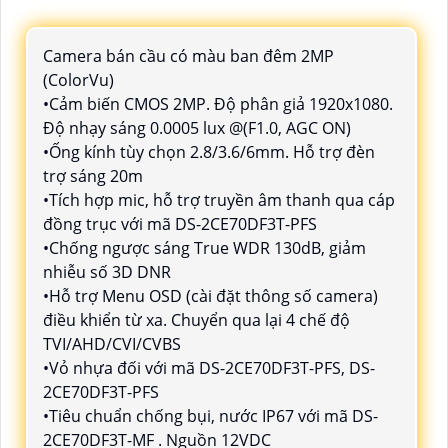
Camera bán cầu có màu ban đêm 2MP
(ColorVu)
•Cảm biến CMOS 2MP. Độ phân giả 1920x1080.
Độ nhạy sáng 0.0005 lux @(F1.0, AGC ON)
•Ống kính tùy chọn 2.8/3.6/6mm. Hỗ trợ đèn
trợ sáng 20m
•Tích hợp mic, hỗ trợ truyền âm thanh qua cáp
đồng trục với mã DS-2CE70DF3T-PFS
•Chống ngược sáng True WDR 130dB, giảm
nhiễu số 3D DNR
•Hỗ trợ Menu OSD (cài đặt thông số camera)
điều khiển từ xa. Chuyển qua lại 4 chế độ
TVI/AHD/CVI/CVBS
•Vỏ nhựa đối với mã DS-2CE70DF3T-PFS, DS-
2CE70DF3T-PFS
•Tiêu chuẩn chống bụi, nước IP67 với mã DS-
2CE70DF3T-MF . Nguồn 12VDC