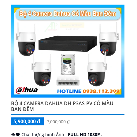
️📡 Ưu Điểm :
Thu Âm Và Loa.
BỘ 4 CAMERA DAHUA DH-P3AS-PV CÓ MÀU
BAN ĐÊM
5,900,000 ₫
7,000,000 ₫
👁️‍🗨 Chất lượng hình Ảnh :
FULL HD 1080P .