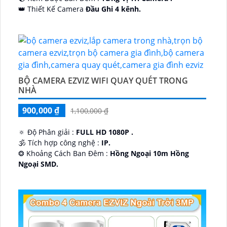
👑 Thiết Kế Camera
Đầu Ghi 4 kênh.
️🔮 Đặt Điểm :
Công Nghệ AI.
BỘ CAMERA EZVIZ WIFI QUAY QUÉT TRONG
NHÀ
900,000 ₫
1,100,000 ₫
🔅 Độ Phân giải :
FULL HD 1080P .
🕉️ Tích hợp công nghệ :
IP.
❂ Khoảng Cách Ban Đêm :
Hồng Ngoại 10m Hồng
Ngoại SMD.
🛡 Mẫu Camera
Dome Kim loại + Nhựa.
️📢 Ưu Điểm :
Thu Âm.