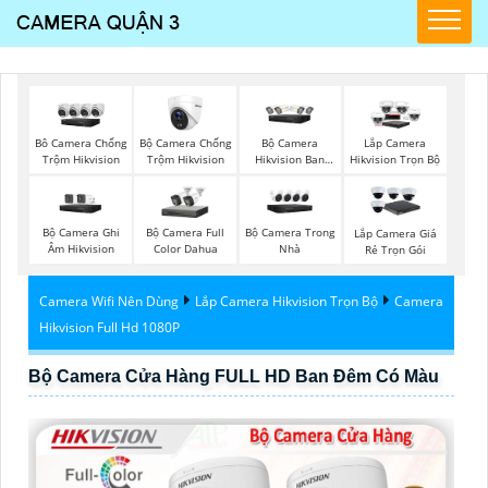
Bộ Camera Chống
Bộ Camera
Bô Camera Chống
Lắp Camera
Trộm Hikvision
Hikvision Ban
Trộm Hikvision
Hikvision Trọn Bộ
Đêm Có Màu
Bộ Camera Ghi
Bộ Camera Full
Bộ Camera Trong
Lắp Camera Giá
Âm Hikvision
Color Dahua
Nhà
Rẻ Trọn Gói
Camera Wifi Nên Dùng
Lắp Camera Hikvision Trọn Bộ
Camera
Hikvision Full Hd 1080P
Bộ Camera Cửa Hàng FULL HD Ban Đêm Có Màu