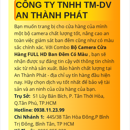
CÔNG TY TNHH TM-DV
AN THÀNH PHÁT
Bạn muốn trang bị cho cửa hàng của mình
một bộ camera chất lượng tốt, nâng cao an
toàn việc giám sát ban đêm cũng như có màu
sắc chính xác. Với Combo
Bộ Camera Cửa
Hàng FULL HD Ban Đêm Có Màu
, bạn sẽ
nhận được sự đáng tin cậy với thông tin chính
xác từ nhà sản xuất. Bảo hành chất lượng tại
An Thành Phát - địa chỉ uy tín hàng đầu hiện
nay. Hãy chọn dịch vụ tốt nhất để bảo vệ tài
sản và an ninh của cửa hàng của bạn.
Trụ Sở:
51 Lũy Bán Bích, P. Tân Thới Hòa,
Q.Tân Phú, TP.HCM
Hotline: 0938.11.23.99
Chi Nhánh 1:
445/38 Tân Hòa Đông,P Bình
Trị Đông, Bình Tân, TP HCM