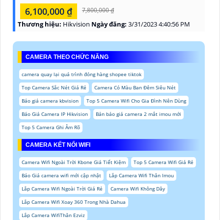
6,100,000 ₫
7,800,000 ₫
Thương hiệu:
Hikvision
Ngày đăng:
3/31/2023 4:40:56 PM
CAMERA THEO CHỨC NĂNG
camera quay lại quá trình đóng hàng shopee tiktok
Top Camera Sắc Nét Giá Rẻ
Camera Có Màu Ban Đêm Siêu Nét
Báo giá camera kbvision
Top 5 Camera Wifi Cho Gia Đình Nên Dùng
Báo Giá Camera IP Hikvision
Bản báo giá camera 2 mắt imou mới
Top 5 Camera Ghi Âm Rõ
CAMERA KẾT NỐI WIFI
Camera Wifi Ngoài Trời Kbone Giá Tiết Kiệm
Top 5 Camera Wifi Giá Rẻ
Báo Giá camera wifi mới cập nhật
Lắp Camera Wifi Thân Imou
Lắp Camera Wifi Ngoài Trời Giá Rẻ
Camera Wifi Không Dây
Lắp Camera Wifi Xoay 360 Trong Nhà Dahua
Lắp Camera WifiThân Ezviz