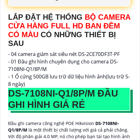
LẮP ĐẶT HỆ THỐNG
BỘ CAMERA
CỬA HÀNG FULL HD BAN ĐÊM
CÓ MÀU
CÓ NHỮNG THIẾT BỊ
SAU
- 04 camera giám sát siêu nét DS-2CE70DF3T-PF
- 01 Đầu ghi hình chuyên dụng cho camera DS-
7108NI-Q1/8P/M
- 1 Ổ cứng 500GB lưu trữ dữ liệu hình ảnh(lưu trữ 5-
8 ngày)
DS-7108NI-Q1/8P/M
ĐẦU
GHI HÌNH GIÁ RẺ
Đầu ghi camera công nghệ POE Hikvision
DS-7108NI-
Q1/8P/M
là một thiết bị chất lượng với giá cả phải chăng.
Với độ phân giải 4.0 MP, nó cho phép bạn tái tạo hình ảnh