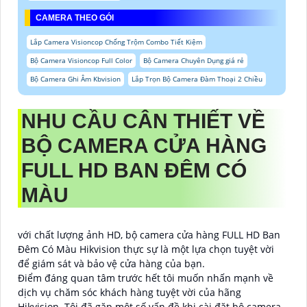
CAMERA THEO GÓI
Lắp Camera Visioncop Chống Trộm Combo Tiết Kiệm
Bộ Camera Visioncop Full Color
Bộ Camera Chuyên Dụng giá rẻ
Bộ Camera Ghi Âm Kbvision
Lắp Trọn Bộ Camera Đàm Thoại 2 Chiều
NHU CẦU CÂN THIẾT VỀ
BỘ CAMERA CỬA HÀNG
FULL HD BAN ĐÊM CÓ
MÀU
với chất lượng ảnh HD, bộ camera cửa hàng FULL HD Ban
Đêm Có Màu Hikvision thực sự là một lựa chọn tuyệt vời
để giám sát và bảo vệ cửa hàng của bạn.
Điểm đáng quan tâm trước hết tôi muốn nhấn mạnh về
dịch vụ chăm sóc khách hàng tuyệt vời của hãng
Hikvision. Tôi đã gặp một số vấn đề khi cài đặt bộ camera,