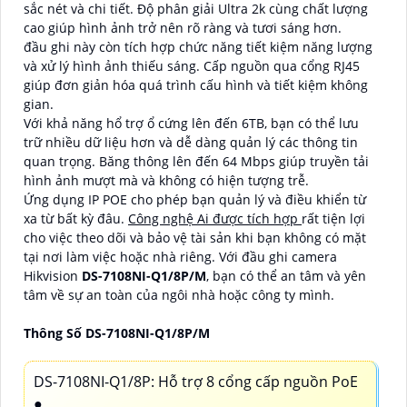
sắc nét và chi tiết. Độ phân giải Ultra 2k cùng chất lượng
cao giúp hình ảnh trở nên rõ ràng và tươi sáng hơn.
đầu ghi này còn tích hợp chức năng tiết kiệm năng lượng
và xử lý hình ảnh thiếu sáng. Cấp nguồn qua cổng RJ45
giúp đơn giản hóa quá trình cấu hình và tiết kiệm không
gian.
Với khả năng hổ trợ ổ cứng lên đến 6TB, bạn có thể lưu
trữ nhiều dữ liệu hơn và dễ dàng quản lý các thông tin
quan trọng. Băng thông lên đến 64 Mbps giúp truyền tải
hình ảnh mượt mà và không có hiện tượng trễ.
Ứng dụng IP POE cho phép bạn quản lý và điều khiển từ
xa từ bất kỳ đâu.
Công nghệ Ai được tích hợp
rất tiện lợi
cho việc theo dõi và bảo vệ tài sản khi bạn không có mặt
tại nơi làm việc hoặc nhà riêng. Với đầu ghi camera
Hikvision
DS-7108NI-Q1/8P/M
, bạn có thể an tâm và yên
tâm về sự an toàn của ngôi nhà hoặc công ty mình.
Thông Số DS-7108NI-Q1/8P/M
DS-7108NI-Q1/8P: Hỗ trợ 8 cổng cấp nguồn PoE
●