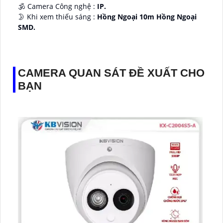
🕉️ Camera Công nghệ :
IP.
🌛 Khi xem thiếu sáng :
Hồng Ngoại 10m Hồng Ngoại
SMD.
♊ Camera Thiết Kế
Dome Kim loại + Nhựa.
️💎 Chức Năng :
Thu Âm.
CAMERA QUAN SÁT ĐỀ XUẤT CHO
BẠN