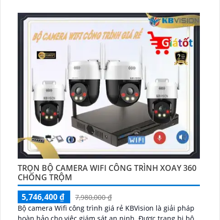
được ứng dụng trong từng sản phẩm, nâng cao an
toàn mang đến trải nghiệm tốt nhất cho người dùng...
TRỌN BỘ CAMERA WIFI CÔNG TRÌNH XOAY 360
CHỐNG TRỘM
5,746,400 ₫
7,980,000 ₫
Bộ camera Wifi công trình giá rẻ KBVision là giải pháp
hoàn hảo cho việc giám sát an ninh. Được trang bị bộ