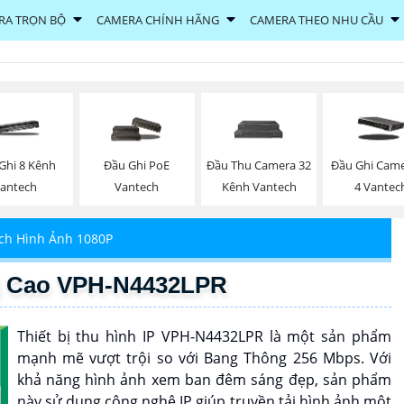
RA TRỌN BỘ
CAMERA CHÍNH HÃNG
CAMERA THEO NHU CẦU
Ghi 8 Kênh
Đầu Ghi PoE
Đầu Thu Camera 32
Đầu Ghi Came
antech
Vantech
Kênh Vantech
4 Vantec
ch Hình Ảnh 1080P
g Cao VPH-N4432LPR
Thiết bị thu hình IP VPH-N4432LPR là một sản phẩm
mạnh mẽ vượt trội so với Bang Thông 256 Mbps. Với
khả năng hình ảnh xem ban đêm sáng đẹp, sản phẩm
này sử dụng công nghệ IP giúp truyền tải hình ảnh một