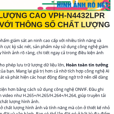
T LƯỢNG CAO
VPH-N4432LPR
 VỚI THÔNG SỐ CHẤT LƯỢNG
phẩm giám sát an ninh cao cấp với nhiều tính năng và
ảnh cực kỳ sắc nét, sản phẩm này sử dụng công nghệ giám
y
hình ảnh rõ ràng, chi tiết ngay cả trong điều kiện ánh
ho phép lưu trữ lượng dữ liệu lớn,
Hoàn toàn tin tưởng
ủa bạn. Mang lại giá trị hơn cả nhờ tích hợp công nghệ AI
sát và phát hiện các hoạt động đáng ngờ trở nên dễ dàng
tiện hơn bằng cách sử dụng công nghệ ONVIF. Đầu ghi
n video như H.265+/H.265/H.264+/H.264, giúp truyền tải
chất lượng hình ảnh.
 chất lượng hình ảnh và tính năng mà còn ở thiết kế nhỏ
p đặt và vận hành. Bạn có thể lắp đặt nó ở bất kỳ địa điểm