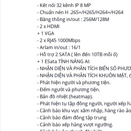
- Kết nối 32 kênh IP 8 MP
- Chuẩn nén H .265+/H265/H264+/H264
- Băng thông in/out : 256M/128M
- 2 x HDMI
+ 1 VGA
- 2 x RJ45 1000Mbps
- Arlam in/out : 16/1
- Hỗ trợ 2 SATA ( lên đến 10TB mỗi ổ)
+ 1 ESata TÍNH NĂNG AI:
- NHẬN DIỆN VÀ PHÂN TÍCH BIỂN SỐ PHƯ
- NHẬN DIỆN VÀ PHÂN TÍCH KHUÔN MẶT, độ tu
- Phát hiện người và phương tiện.
- Đếm người và phương tiện.
- Bản đồ nhiệt (heatmap).
- Phát hiện tụ tập đông người, người xếp 
- Cảnh báo khu vực xâm nhập, hàng rào ảo
- Cảnh báo đám đông tập trung
- Cảnh báo xếp hàng vượt ngưỡng.