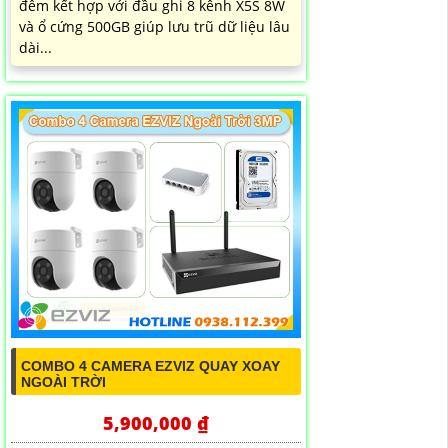
đêm kết hợp với đầu ghi 8 kênh X5S 8W
và ổ cứng 500GB giúp lưu trũ dữ liệu lâu
dài...
COMBO 4 CAMERA EZVIZ QUAY XOAY
NGOÀI TRỜI
5,900,000 ₫