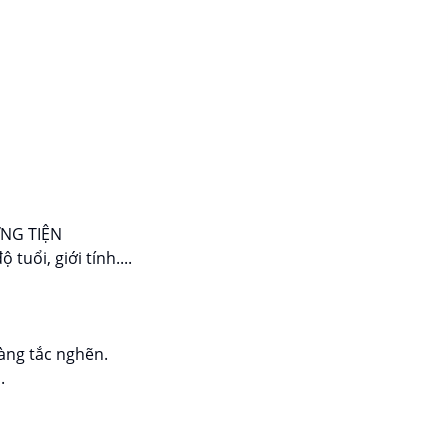
ƠNG TIỆN
ổi, giới tính....
hàng tắc nghẽn.
.