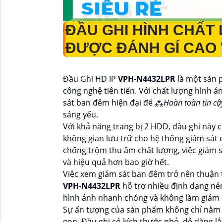
ĐẦU GHI HÌNH CHẤ
ĐƯỢC ĐÁNH GÍ CAO
Đầu Ghi HD IP
VPH-N4432LPR
là một sản 
công nghệ tiên tiến. Với chất lượng hình 
sát ban đêm hiện đại để ⁂
Hoàn toàn tin cậ
sáng yếu.
Với khả năng trang bị 2 HDD, đầu ghi này c
không gian lưu trữ cho hệ thống giám sát c
chống trộm thu âm chất lượng, việc giám 
và hiệu quả hơn bao giờ hết.
Việc xem giám sát ban đêm trở nên thuận 
VPH-N4432LPR
hỗ trợ nhiều định dạng né
hình ảnh nhanh chóng và không làm giảm 
Sự ấn tượng của sản phẩm không chỉ nằm ở
gọn. Đầu ghi có kích thước nhỏ, dễ dàng lắ