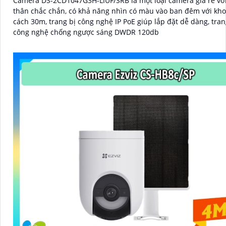
Camera DS-2CD1047G3H-LIUF/SRB là một loại camera giá rẻ với 
thân chắc chắn, có khả năng nhìn có màu vào ban đêm với kh
cách 30m, trang bị công nghệ IP PoE giúp lắp đặt dễ dàng, tran
công nghệ chống ngược sáng DWDR 120db