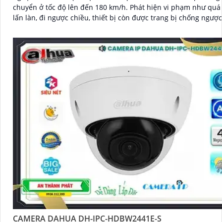
chuyển ở tốc độ lên đến 180 km/h. Phát hiện vi phạm như quá tốc độ,
lấn làn, đi ngược chiều, thiết bị còn được trang bị chống ngượ
140dB, chuẩn IP67 chống nước, IK10 chống va đập, tích hợp G
khe cắm thẻ nhớ tối đa 512GB giá rẻ
CAMERA DAHUA DH-IPC-HDBW2441E-S