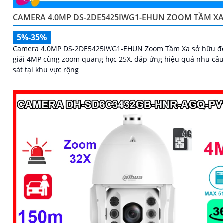
CAMERA 4.0MP DS-2DE5425IWG1-EHUN ZOOM TẦM X
5%-35%
Camera 4.0MP DS-2DE5425IWG1-EHUN Zoom Tầm Xa sở hữu đ
giải 4MP cùng zoom quang học 25X, đáp ứng hiệu quả nhu cầ
sát tại khu vực rộng