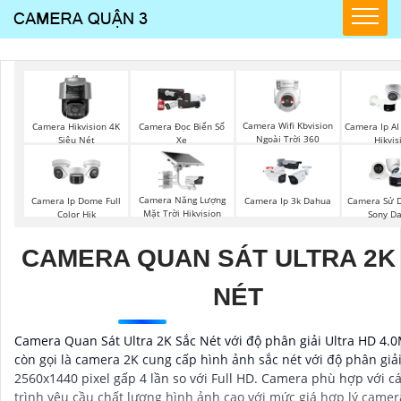
Camera Wifi Kbvision
Camera Hikvision 4K
Camera Đọc Biển Số
Camera Ip AI 
Ngoài Trời 360
Siêu Nét
Xe
Hikvis
Camera Năng Lượng
Camera Ip Dome Full
Camera Ip 3k Dahua
Camera Sử D
Mặt Trời Hikvision
Color Hik
Sony D
CAMERA QUAN SÁT ULTRA 2K
NÉT
Camera Quan Sát Ultra 2K Sắc Nét với độ phân giải Ultra HD 4.
còn gọi là camera 2K cung cấp hình ảnh sắc nét với độ phân giả
2560x1440 pixel gấp 4 lần so với Full HD. Camera phù hợp với c
trình yêu cầu chất lượng hình ảnh cao với mức giá hợp lý camer