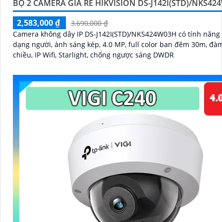
BỘ 2 CAMERA GIÁ RẺ HIKVISION DS-J142I(STD)/NKS42
2,583,000 ₫
3,690,000 ₫
Camera không dây IP DS-J142I(STD)/NKS424W03H có tính năng
dạng người, ánh sáng kép, 4.0 MP, full color ban đêm 30m, đàm
chiều, IP Wifi, Starlight, chống ngược sáng DWDR