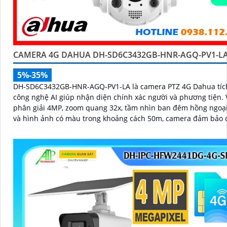
CAMERA 4G DAHUA DH-SD6C3432GB-HNR-AGQ-PV1-L
5%-35%
DH-SD6C3432GB-HNR-AGQ-PV1-LA là camera PTZ 4G Dahua tíc
công nghệ AI giúp nhận diện chính xác người và phương tiện. Với độ
phân giải 4MP, zoom quang 32x, tầm nhìn ban đêm hồng ngoạ
và hình ảnh có màu trong khoảng cách 50m, camera đảm bảo 
rõ nét 24/7