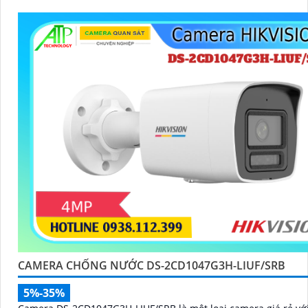
CAMERA CHỐNG NƯỚC DS-2CD1047G3H-LIUF/SRB
5%-35%