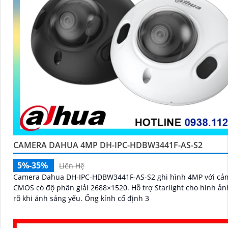
CAMERA DAHUA 4MP DH-IPC-HDBW3441F-AS-S2
5%-35%
Liên Hệ
Camera Dahua DH-IPC-HDBW3441F-AS-S2 ghi hình 4MP với cả
CMOS có độ phân giải 2688×1520. Hỗ trợ Starlight cho hình ảnh sáng
rõ khi ánh sáng yếu. Ống kính cố định 3