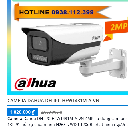
CAMERA DAHUA DH-IPC-HFW1431M-A-VN
1,820,000 ₫
2,600,000 ₫
Camera Dahua DH-IPC-HFW1431M-A-VN 4MP sử dụng cảm bi
1/2. 9”, hỗ trợ chuẩn nén H265+, WDR 120dB, phát hiện người 