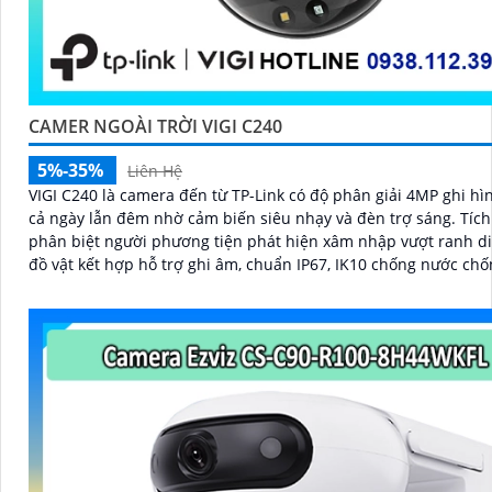
CAMER NGOÀI TRỜI VIGI C240
5%-35%
Liên Hệ
VIGI C240 là camera đến từ TP-Link có độ phân giải 4MP ghi h
cả ngày lẫn đêm nhờ cảm biến siêu nhạy và đèn trợ sáng. Tích hợp AI
phân biệt người phương tiện phát hiện xâm nhập vượt ranh d
đồ vật kết hợp hỗ trợ ghi âm, chuẩn IP67, IK10 chống nước chố
nén H