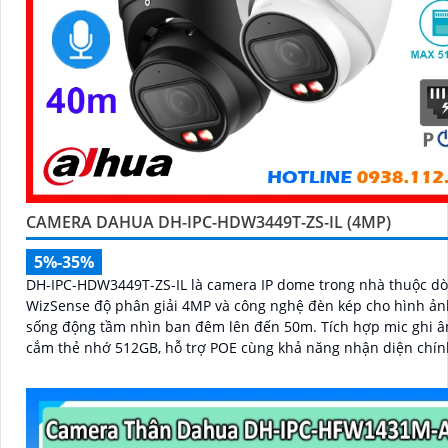
CAMERA DAHUA DH-IPC-HDW3449T-ZS-IL (4MP)
5%-35%
DH-IPC-HDW3449T-ZS-IL là camera IP dome trong nhà thuộc d
WizSense độ phân giải 4MP và công nghệ đèn kép cho hình ả
sống động tầm nhìn ban đêm lên đến 50m. Tích hợp mic ghi âm, khe
cắm thẻ nhớ 512GB, hỗ trợ POE cùng khả năng nhận diện chín
người và phương tiện, camera mang đến giải pháp giám sát a
thông minh, hiệu quả phù hợp lắp đặt tại gia đình, văn phòng