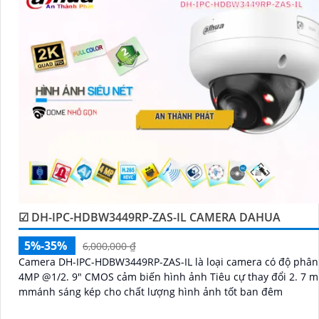
cảnh báo chuyển động, giao tiếp 2 chiều, hồng ngoại hỗ 
sát ban đêm và nhiều tính năng khác giúp nâng cao tính 
và tiện ích cho hệ thống giám sát của bạn.
Hãy bảo vệ tài sản và gia đình của bạn một cách an toàn 
quả với Camera 2K 4MP ngay hôm nay!
Liên hệ với chúng tôi để biết thêm thông tin chi tiết và n
miễn phí.
Trân trọng cảm ơn!"
☑ DH-IPC-HDBW3449RP-ZAS-IL CAMERA DAHUA
5%-35%
6,000,000 ₫
Camera DH-IPC-HDBW3449RP-ZAS-IL là loại camera có độ phân giải
4MP @1/2. 9" CMOS cảm biến hình ảnh Tiêu cự thay đổi 2. 7 
mmánh sáng kép cho chất lượng hình ảnh tốt ban đêm