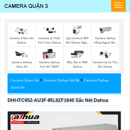
Lắp Camera Wifi
Camera Thân Lớn
Camera Ip Thân
Camera Dahua
360 Dahua Ngoài
Dahua
Full Color Dahua
Hồng Ngoại Ban
Trời
Đêm
Camera Dahua
Camera Dahua
Đầu Ghi 4 HDD
Camera Ip Có Thu
Ultra 2K
Full Hd 1080P
Dahua
Ậm Dahua
Camera Quan Sát
Camera Dahua Giá Rẻ
Camera Dahua
Zoom Xa
DHI-ITC952-AU3F-IRL8ZF1640 Sắc Nét Dahua