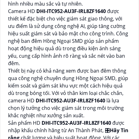
hình nhiều màu sắc và tự nhiên.
Camera HD
DHI-ITC952-AU3F-IRL8ZF1640
được
thiết kế đặc biệt cho việc giám sát giao thông, với
ưu điểm là sử dụng công nghệ AI, giúp tăng cường
hiệu suất giám sát và bảo mật cho công trình. Công
nghệ ban đêm Hồng Ngoại SMD giúp sản phẩm
hoạt động hiệu quả dù trong điều kiện ánh sáng
yếu, cung cấp hình ảnh rõ ràng và sắc nét vào ban
đêm.
Thiết bị này có khả năng xem được ban đêm thông
qua công nghệ chuyên dụng Hồng Ngoại SMD, giúp
kiểm soát và giám sát khu vực một cách hiệu quả
dù trong bóng tối. Với vỏ thân kim loại chắc chắn,
camera HD
DHI-ITC952-AU3F-IRL8ZF1640
là lựa
chọn lý tưởng cho việc giám sát trong môi trường
khắc nghiệt như xưởng sản xuất.
Sản phẩm HD
DHI-ITC952-AU3F-IRL8ZF1640
được
nhập khẩu chính hãng từ An Thành Phát, 🎛
Hãy Tin
rằng
chất lượng và hiệu suất hoạt động. Với các