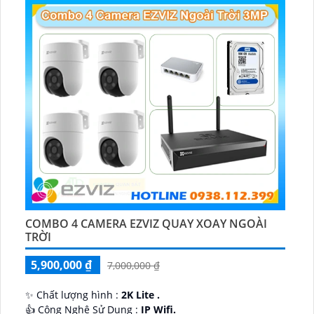
COMBO 4 CAMERA EZVIZ QUAY XOAY NGOÀI
TRỜI
5,900,000 ₫
7,000,000 ₫
✨ Chất lượng hình :
2K Lite .
👍 Công Nghệ Sử Dụng :
IP Wifi.