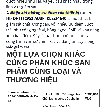
được nhiều nhu cầu và yêu cầu khác nhau trong
lĩnh vực giám sát.
🔮
Nhận xét những ưu điểm của thiết bị
camera
HD
DHI-ITC952-AU3F-IRL8ZF1640
là một thiết bị
giám sát chất lượng cao, với nhiều ưu điểm vượt
trội như công nghệ AI, hồng ngoại SMD và khả năng
xem ban đêm. Đây là lựa chọn phù hợp cho các
công trình cần sự chính xác và đáng tin cậy trong
việc giám sát.
MỘT LỰA CHỌN KHÁC
CÙNG PHÂN KHÚC SẢN
PHẨM CÙNG LOẠI VÀ
THƯƠNG HIỆU
Camera Dahua DH-
Full Color 30m 2.0 megapixel
2,295,000
SD2A200HB-GN-A-PV-
Chất lượng đúng tiêu chuẩn
VNĐ
S2
Hồng Ngoại 60m 4.0