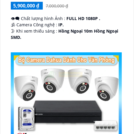
5,900,000 ₫
7,000,000 ₫
👁️‍🗨 Chất lượng hình Ảnh :
FULL HD 1080P .
🕉️ Camera Công nghệ :
IP.
🌛 Khi xem thiếu sáng :
Hồng Ngoại 10m Hồng Ngoại
SMD.
♊ Camera Thiết Kế
Dome Kim loại + Nhựa.
️💎 Chức Năng :
Thu Âm.