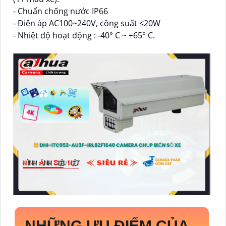
- Chuẩn chống nước IP66
- Điện áp AC100~240V, công suất ≤20W
- Nhiệt độ hoạt động : -40° C ~ +65° C.
NHỮNG ƯU ĐIỂM CỦA