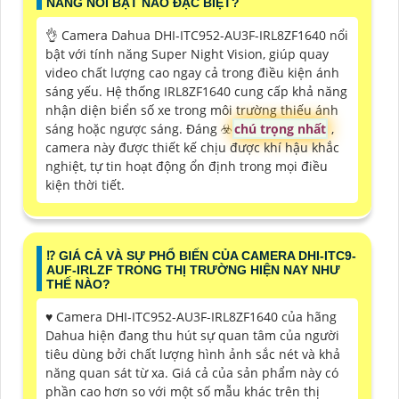
NĂNG NỔI BẬT NÀO ĐẶC BIỆT?
👌 Camera Dahua DHI-ITC952-AU3F-IRL8ZF1640 nổi
bật với tính năng Super Night Vision, giúp quay
video chất lượng cao ngay cả trong điều kiện ánh
sáng yếu. Hệ thống IRL8ZF1640 cung cấp khả năng
nhận diện biển số xe trong môi trường thiếu ánh
sáng hoặc ngược sáng. Đáng ☣️
chú trọng nhất
,
camera này được thiết kế chịu được khí hậu khắc
nghiệt, tự tin hoạt động ổn định trong mọi điều
kiện thời tiết.
⁉️ GIÁ CẢ VÀ SỰ PHỔ BIẾN CỦA CAMERA DHI-ITC9-
AUF-IRLZF TRONG THỊ TRƯỜNG HIỆN NAY NHƯ
THẾ NÀO?
♥️ Camera DHI-ITC952-AU3F-IRL8ZF1640 của hãng
Dahua hiện đang thu hút sự quan tâm của người
tiêu dùng bởi chất lượng hình ảnh sắc nét và khả
năng quan sát từ xa. Giá cả của sản phẩm này có
phần cao hơn so với một số mẫu khác trên thị