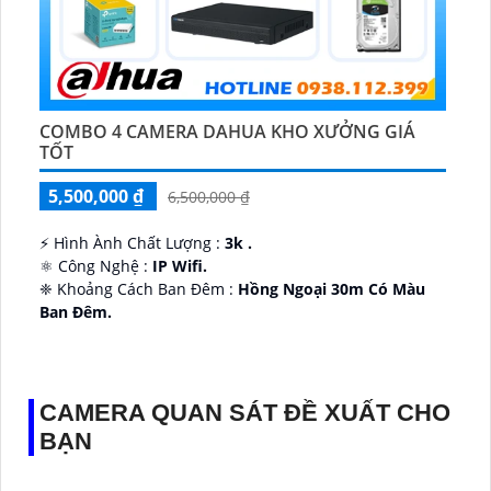
COMBO 4 CAMERA DAHUA KHO XƯỞNG GIÁ
TỐT
5,500,000 ₫
6,500,000 ₫
️⚡ Hình Ành Chất Lượng :
3k .
⚛️ Công Nghệ :
IP Wifi.
❈ Khoảng Cách Ban Đêm :
Hồng Ngoại 30m Có Màu
Ban Ðêm.
👑 Thiết Kế Camera
Xoay 360.
️✔️ Ưu Điểm :
Thu Âm Và Loa.
CAMERA QUAN SÁT ĐỀ XUẤT CHO
BẠN