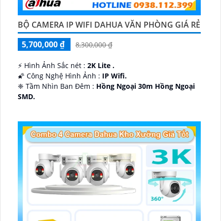
BỘ CAMERA IP WIFI DAHUA VĂN PHÒNG GIÁ RẺ
5,700,000 ₫
8,300,000 ₫
️⚡ Hình Ảnh Sắc nét :
2K Lite .
🌠 Công Nghệ Hình Ảnh :
IP Wifi.
❈ Tầm Nhìn Ban Đêm :
Hồng Ngoại 30m Hồng Ngoại
SMD.
🔩 Thiết Kế Camera
Dome Kim loại + Nhựa.
️✤ Khả Năng :
Thu Âm Và Loa.