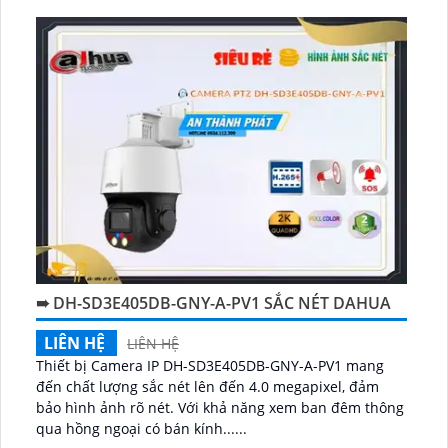
➠ DH-SD3E405DB-GNY-A-PV1 SẮC NÉT DAHUA
LIÊN HỆ
LIÊN HỆ
Thiết bị Camera IP DH-SD3E405DB-GNY-A-PV1 mang
đến chất lượng sắc nét lên đến 4.0 megapixel, đảm
bảo hình ảnh rõ nét. Với khả năng xem ban đêm thông
qua hồng ngoại có bán kính......