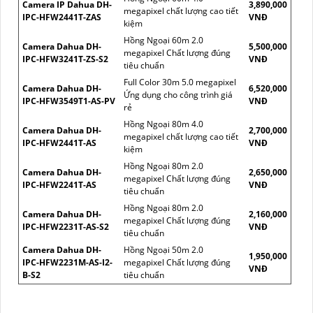
Camera IP Dahua DH-
3,890,000
megapixel chất lượng cao tiết
IPC-HFW2441T-ZAS
VNĐ
kiệm
Hồng Ngoại 60m 2.0
Camera Dahua DH-
5,500,000
megapixel Chất lượng đúng
IPC-HFW3241T-ZS-S2
VNĐ
tiêu chuẩn
Full Color 30m 5.0 megapixel
Camera Dahua DH-
6,520,000
Ứng dụng cho công trình giá
IPC-HFW3549T1-AS-PV
VNĐ
rẻ
Hồng Ngoại 80m 4.0
Camera Dahua DH-
2,700,000
megapixel chất lượng cao tiết
IPC-HFW2441T-AS
VNĐ
kiệm
Hồng Ngoại 80m 2.0
Camera Dahua DH-
2,650,000
megapixel Chất lượng đúng
IPC-HFW2241T-AS
VNĐ
tiêu chuẩn
Hồng Ngoại 80m 2.0
Camera Dahua DH-
2,160,000
megapixel Chất lượng đúng
IPC-HFW2231T-AS-S2
VNĐ
tiêu chuẩn
Camera Dahua DH-
Hồng Ngoại 50m 2.0
1,950,000
IPC-HFW2231M-AS-I2-
megapixel Chất lượng đúng
VNĐ
B-S2
tiêu chuẩn