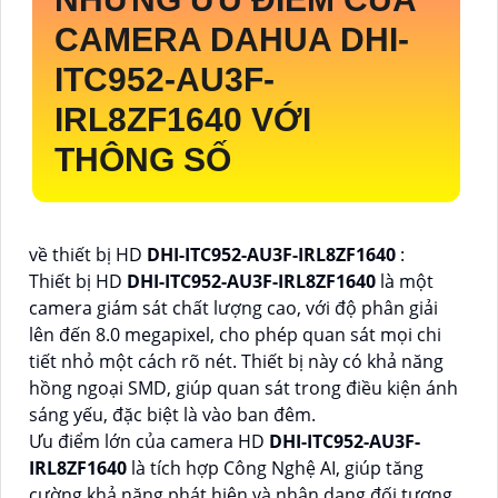
CAMERA DAHUA
DHI-
ITC952-AU3F-
IRL8ZF1640
VỚI
THÔNG SỐ
về thiết bị HD
DHI-ITC952-AU3F-IRL8ZF1640
:
Thiết bị HD
DHI-ITC952-AU3F-IRL8ZF1640
là một
camera giám sát chất lượng cao, với độ phân giải
lên đến 8.0 megapixel, cho phép quan sát mọi chi
tiết nhỏ một cách rõ nét. Thiết bị này có khả năng
hồng ngoại SMD, giúp quan sát trong điều kiện ánh
sáng yếu, đặc biệt là vào ban đêm.
Ưu điểm lớn của camera HD
DHI-ITC952-AU3F-
IRL8ZF1640
là tích hợp Công Nghệ AI, giúp tăng
cường khả năng phát hiện và nhận dạng đối tượng