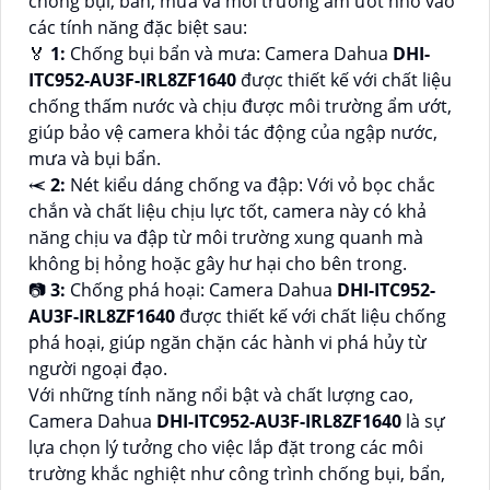
chống bụi, bẩn, mưa và môi trường ẩm ướt nhờ vào
các tính năng đặc biệt sau:
️🏅
1:
Chống bụi bẩn và mưa: Camera Dahua
DHI-
ITC952-AU3F-IRL8ZF1640
được thiết kế với chất liệu
chống thấm nước và chịu được môi trường ẩm ướt,
giúp bảo vệ camera khỏi tác động của ngập nước,
mưa và bụi bẩn.
⥷
2:
Nét kiểu dáng chống va đập: Với vỏ bọc chắc
chắn và chất liệu chịu lực tốt, camera này có khả
năng chịu va đập từ môi trường xung quanh mà
không bị hỏng hoặc gây hư hại cho bên trong.
📷
3:
Chống phá hoại: Camera Dahua
DHI-ITC952-
AU3F-IRL8ZF1640
được thiết kế với chất liệu chống
phá hoại, giúp ngăn chặn các hành vi phá hủy từ
người ngoại đạo.
Với những tính năng nổi bật và chất lượng cao,
Camera Dahua
DHI-ITC952-AU3F-IRL8ZF1640
là sự
lựa chọn lý tưởng cho việc lắp đặt trong các môi
trường khắc nghiệt như công trình chống bụi, bẩn,