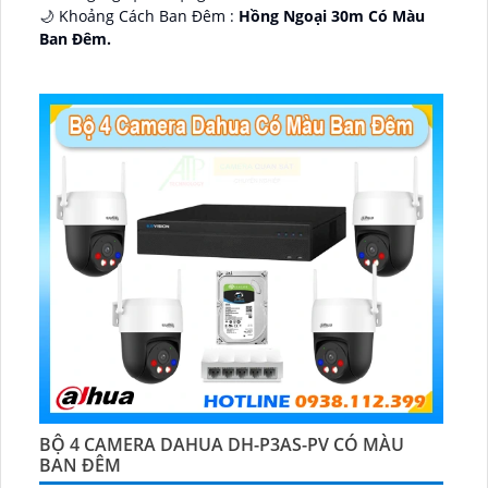
🌙 Khoảng Cách Ban Đêm :
Hồng Ngoại 30m Có Màu
Ban Ðêm.
🕉️ Cấu Tạo Camera
IP67 xoay 360.
️📡 Ưu Điểm :
Thu Âm Và Loa.
BỘ 4 CAMERA DAHUA DH-P3AS-PV CÓ MÀU
BAN ĐÊM