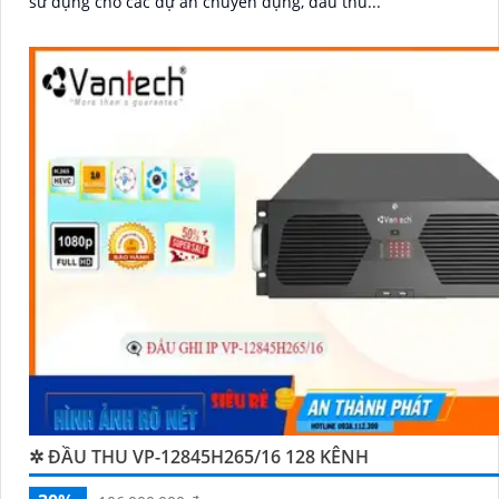
sử dụng cho các dự án chuyên dụng, đầu thu...
✲ ĐẦU THU VP-12845H265/16 128 KÊNH