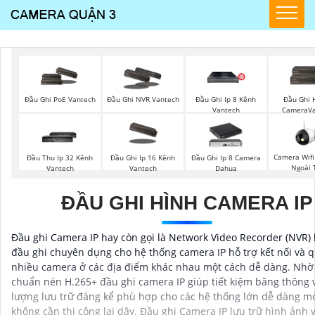
Đầu Ghi PoE Vantech
Đầu Ghi NVR Vantech
Đầu Ghi Ip 8 Kênh
Đầu Ghi 
Vantech
CameraVa
Camera Wifi
Đầu Thu Ip 32 Kênh
Đầu Ghi Ip 16 Kênh
Đầu Ghi Ip 8 Camera
Ngoài 
Vantech
Vantech
Dahua
ĐẦU GHI HÌNH CAMERA IP
Đầu ghi Camera IP hay còn gọi là Network Video Recorder (NVR) 
đầu ghi chuyên dụng cho hệ thống camera IP hỗ trợ kết nối và q
nhiều camera ở các địa điểm khác nhau một cách dễ dàng. Nhờ 
chuẩn nén H.265+ đầu ghi camera IP giúp tiết kiệm băng thông
lượng lưu trữ đáng kể phù hợp cho các hệ thống lớn dễ dàng 
không cần thi công lại dây. Đầu ghi Camera IP lưu trữ hình ảnh v