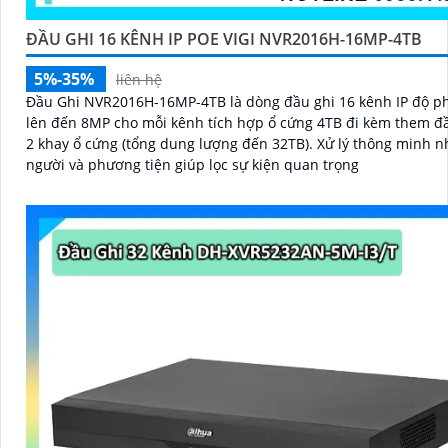
ĐẦU GHI 16 KÊNH IP POE VIGI NVR2016H-16MP-4TB
5%-35%
liên hệ
Đầu Ghi NVR2016H-16MP-4TB là dòng đầu ghi 16 kênh IP độ ph
lên đến 8MP cho mỗi kênh tích hợp ổ cứng 4TB đi kèm them đầ
2 khay ổ cứng (tổng dung lượng đến 32TB). Xử lý thông minh n
người và phương tiện giúp lọc sự kiện quan trọng