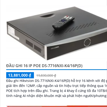
hiện chuyển động thông minh
ĐẦU GHI 16 IP POE DS-7716NXI-K4/16P(D)
13,881,000 ₫
19,830,000 ₫
Đầu ghi Hikvision DS-7716NXI-K4/16P(D) hỗ trợ 16 kênh với độ
giải lên đến 12MP, cấp nguồn và tín hiệu trực tiếp thông qua 
POE tích hợp trên đầu ghi. Trang bị 4 khay ổ cứng tối đa 10TB/ổ cùng
tính năng AI nhận diện khuôn mặt và phát hiện người/phương 