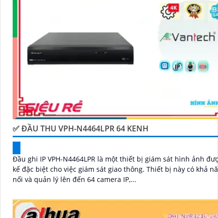
WDR, cân bằng sáng, chống nhiễu 3D. - Giá phải chăng vớ
lượng
chắc chắn hơn
.
Nhớ kiểm tra và lựa chọn sản phẩm phù hợp với nhu cầu
và không gian lắp đặt của bạn. Bạn có thể tham khảo th
tin chi tiết và mua hàng tại các cửa hàng điện tử uy tín h
hàng thiết bị an ninh chuyên nghiệp. Chúc bạn tìm được 
an ninh phù hợp!
✅ ĐẦU THU VPH-N4464LPR 64 KENH
Đầu ghi IP VPH-N4464LPR là một thiết bị giám sát hình ảnh đượ
kế đặc biệt cho việc giám sát giao thông. Thiết bị này có khả năng kết
nối và quản lý lên đến 64 camera IP,...
'