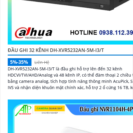
ĐẦU GHI 32 KÊNH DH-XVR5232AN-5M-I3/T
5%-35%
Liên Hệ
DH-XVR5232AN-5M-I3/T là đầu ghi hỗ trợ lên đến 32 kênh
HDCVI/TVI/AHD/Analog và 48 kênh IP, có thể đàm thoại 2 chiều 
bằng camera analog, tích hợp tính năng thông minh AcuPick, 
IVS và nhận diện khuôn mặt chính xác, hỗ trợ 2 ổ cứng 16 TB, k
xem camera dễ dàng