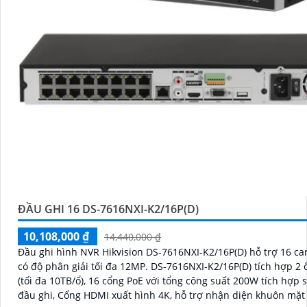
ĐẦU GHI 16 DS-7616NXI-K2/16P(D)
10,108,000 ₫
14,440,000 ₫
Đầu ghi hình NVR Hikvision DS-7616NXI-K2/16P(D) hỗ trợ 16 ca
có độ phân giải tối đa 12MP. DS-7616NXI-K2/16P(D) tích hợp 2 ổ cứng
(tối đa 10TB/ổ), 16 cổng PoE với tổng công suất 200W tích hợp 
đầu ghi, Cổng HDMI xuất hình 4K, hỗ trợ nhận diện khuôn mặt