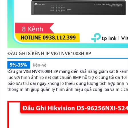
ĐẦU GHI 8 KÊNH IP VIGI NVR1008H-8P
5%-35%
liên hệ
Đầu ghi VIGI NVR1008H-8P mang đến khả năng giám sát 8 kên
lúc với hình ảnh rõ nét đạt chuẩn 8MP hỗ trợ ổ cứng tối đa 1
bảo lưu trữ dài ngày không lo thiếu dung lượng tích hợp tính 
thông minh giúp quản lý hình ảnh hiệu quả cùng loa và mic c
đàm thoại hai chiều.