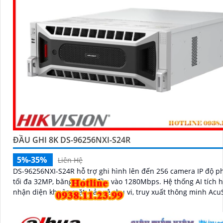
ĐẦU GHI 8K DS-96256NXI-S24R
5%-35%
Liên Hệ
DS-96256NXI-S24R hỗ trợ ghi hình lên đến 256 camera IP độ ph
tối đa 32MP, băng thông đầu vào 1280Mbps. Hệ thống AI tích hợp giúp
nhận diện khuôn mặt, bảo vệ chu vi, truy xuất thông minh Acu