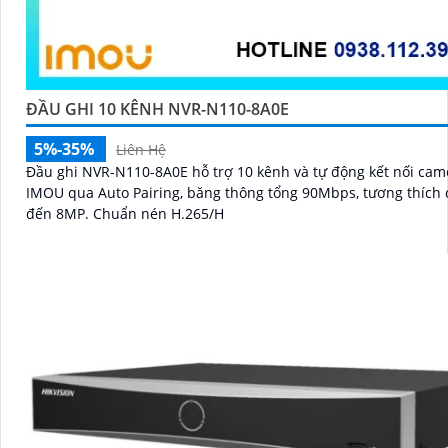
ĐẦU GHI 10 KÊNH NVR-N110-8A0E
5%-35%
Liên Hệ
Đầu ghi NVR-N110-8A0E hỗ trợ 10 kênh và tự động kết nối cam
IMOU qua Auto Pairing, băng thông tổng 90Mbps, tương thích
đến 8MP. Chuẩn nén H.265/H