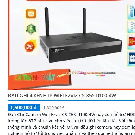
ĐẦU GHI 4 KÊNH IP WIFI EZVIZ CS-X5S-R100-4W
1,500,000 ₫
1,800,000₫
Đầu Ghi Camera Wifi Ezviz CS-X5S-R100-4W này còn hỗ trợ HD
lượng lớn 8TB phục vụ cho việc lưu trữ dữ liệu lâu dài. Với công nghệ
thông minh và chuẩn kết nối ONVIF đầu ghi camera này đem lại
nghiệm hỗ trợ tốt trong việc quản lý và theo dõi hệ thống an n