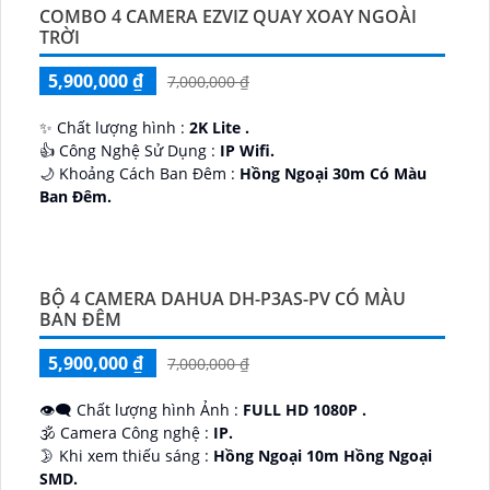
COMBO 4 CAMERA EZVIZ QUAY XOAY NGOÀI
TRỜI
5,900,000 ₫
7,000,000 ₫
✨ Chất lượng hình :
2K Lite .
👍 Công Nghệ Sử Dụng :
IP Wifi.
🌙 Khoảng Cách Ban Đêm :
Hồng Ngoại 30m Có Màu
Ban Ðêm.
🕉️ Cấu Tạo Camera
IP67 xoay 360.
️📡 Ưu Điểm :
Thu Âm Và Loa.
BỘ 4 CAMERA DAHUA DH-P3AS-PV CÓ MÀU
BAN ĐÊM
5,900,000 ₫
7,000,000 ₫
👁️‍🗨 Chất lượng hình Ảnh :
FULL HD 1080P .
🕉️ Camera Công nghệ :
IP.
🌛 Khi xem thiếu sáng :
Hồng Ngoại 10m Hồng Ngoại
SMD.