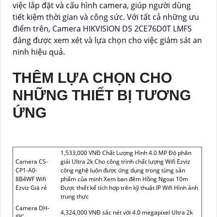
việc lắp đặt và cấu hình camera, giúp người dùng
tiết kiệm thời gian và công sức. Với tất cả những ưu
điểm trên, Camera HIKVISION DS 2CE76D0T LMFS
đáng được xem xét và lựa chọn cho việc giám sát an
ninh hiệu quả.
THÊM LỰA CHỌN CHO
NHỮNG THIẾT BỊ TƯƠNG
ỨNG
1,533,000 VNĐ Chất Lượng Hình 4.0 MP Độ phân
Camera CS-
giải Ultra 2k Cho công trình chất lượng Wifi Ezviz
CP1-A0-
công nghệ luôn được ứng dụng trong từng sản
8B4WF Wifi
phẩm của minh Xem ban đêm Hồng Ngoại 10m
Ezviz Giá rẻ
Được thiết kế tích hợp trên kỹ thuật IP Wifi Hình ảnh
trung thực
Camera DH-
4,324,000 VNĐ sắc nét với 4.0 megapixel Ultra 2k
IPC-