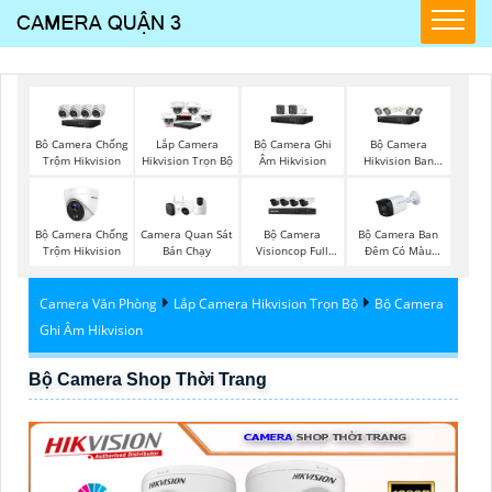
Bộ Camera Ghi
Bộ Camera
Bô Camera Chống
Lắp Camera
Âm Hikvision
Hikvision Ban
Trộm Hikvision
Hikvision Trọn Bộ
Đêm Có Màu
Bộ Camera Chống
Camera Quan Sát
Bộ Camera
Bộ Camera Ban
Trộm Hikvision
Bán Chạy
Visioncop Full
Đêm Có Màu
Color
Kbvision
Camera Văn Phòng
Lắp Camera Hikvision Trọn Bộ
Bộ Camera
Ghi Âm Hikvision
Bộ Camera Shop Thời Trang