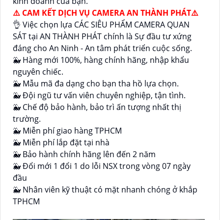
kinh doanh của bạn.
⚠️ CAM KẾT DỊCH VỤ CAMERA AN THÀNH PHÁT⚠️
👌 Việc chọn lựa CÁC SIÊU PHẨM CAMERA QUAN
SÁT tại AN THÀNH PHÁT chính là Sự đầu tư xứng
đáng cho An Ninh - An tâm phát triển cuộc sống.
🐳 Hàng mới 100%, hàng chính hãng, nhập khẩu
nguyên chiếc.
🐳 Mẫu mã đa dạng cho bạn tha hồ lựa chọn.
🐳 Đội ngũ tư vấn viên chuyên nghiệp, tận tình.
🐳 Chế độ bảo hành, bảo trì ấn tượng nhất thị
trường.
🐳 Miễn phí giao hàng TPHCM
🐳 Miễn phí lắp đặt tại nhà
🐳 Bảo hành chính hãng lên đến 2 năm
🐳 Đổi mới 1 đổi 1 do lỗi NSX trong vòng 07 ngày
đầu
🐳 Nhân viên kỹ thuật có mặt nhanh chóng ở khắp
TPHCM