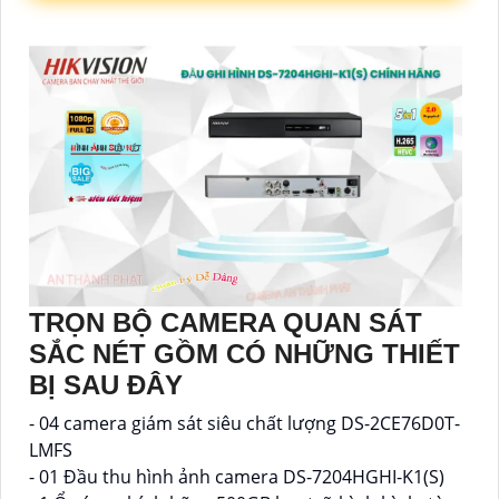
TRỌN BỘ CAMERA QUAN SÁT
SẮC NÉT GỒM CÓ NHỮNG THIẾT
BỊ SAU ĐÂY
- 04 camera giám sát siêu chất lượng DS-2CE76D0T-
LMFS
- 01 Đầu thu hình ảnh camera DS-7204HGHI-K1(S)