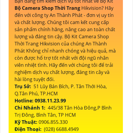
Bạn đang tìm kiếm dịch vụ tốt nhất về Bộ Kit
Bộ Camera Shop Thời Trang
Hikvision? Hãy
đến với công ty An Thành Phát - đơn vị uy tín
và chất lượng. Chúng tôi cam kết cung cấp
sản phẩm chính hãng, nâng cao an toàn chất
lượng và đáng tin cậy. Bộ Kit Camera Shop
Thời Trang Hikvision của chúng An Thành
Phát Không chỉ nhanh chóng và hiệu quả, mà
còn được hổ trợ tốt nhất với đội ngũ nhân
viên nhiệt tình. Hãy đến với chúng tôi để trải
nghiệm dịch vụ chất lượng, đáng tin cây và
hài lòng tuyệt đối.
Trụ Sở:
51 Lũy Bán Bích, P. Tân Thới Hòa,
Q.Tân Phú, TP.HCM
Hotline: 0938.11.23.99
Chi Nhánh 1:
445/38 Tân Hòa Đông,P Bình
Trị Đông, Bình Tân, TP HCM
Kỹ Thuật:
0906.855.330
Điện Thoại:
(028) 6688.4949