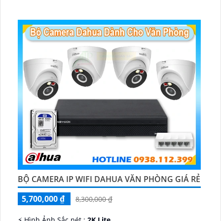
♊ Camera Thiết Kế
Dome Kim loại + Nhựa.
️💎 Chức Năng :
Thu Âm.
BỘ CAMERA IP WIFI DAHUA VĂN PHÒNG GIÁ RẺ
5,700,000 ₫
8,300,000 ₫
️⚡ Hình Ảnh Sắc nét :
2K Lite .