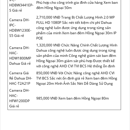
Phù hợp cho công trình gia đình cửa hàng Xem ban
HDBW3441EP-
đêm Hồng Ngoại 50m
S Giá rẻ
2,710,000 VNĐ Trang Bị Chất Lượng Hình 2.0 MP
Camera DH-
FULL HD 1080P Sắc nét tiết kiệm chi phí Dahua
IPC-
công nghệ luôn được ứng dụng trong từng sản
HDBW1230E-
phẩm của minh Xem ban đêm Hồng Ngoại 30m IP
S5 Giá rẻ
POE
1,320,000 VNĐ Chức Năng Chính Chất Lượng Hình
Camera DH-
Dahua công nghệ luôn được ứng dụng trong từng
HAC-
sản phẩm của minh Công nghệ giám sát ban đêm
HDW1800MP
Hồng Ngoại 30m giám sát phù hơp Được thiết kế
Dahua Giá rẻ
với công nghệ AHD CVI TVI BCS Hệ thống ỗn định
Camera Giá
850,000 VNĐ Với Chức Năng công nghệ AHD CVI
Rẻ Dahua DH-
TVI BCS Sắc nét ổn định giá rẻ Xem ban đêm Hồng
HAC-T2A21P
Ngoại 20m Hình Ảnh Sắc Nét Dễ Dàng Sử Dụng
Camera DH-
HAC-
985,000 VNĐ Xem ban đêm Hồng Ngoại 80m
HFW1200DP
Giá rẻ