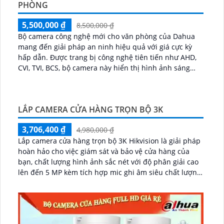
PHÒNG
5,500,000 ₫
8,500,000 ₫
Bộ camera công nghệ mới cho văn phòng của Dahua
mang đến giải pháp an ninh hiệu quả với giá cực kỳ
hấp dẫn. Được trang bị công nghệ tiên tiến như AHD,
CVI, TVI, BCS, bộ camera này hiển thị hình ảnh sáng
đẹp, sắc nét và có độ phân giải cao...
LẮP CAMERA CỬA HÀNG TRỌN BỘ 3K
3,706,400 ₫
4,980,000 ₫
Lắp camera cửa hàng trọn bộ 3K Hikvision là giải pháp
hoàn hảo cho việc giám sát và bảo vệ cửa hàng của
bạn, chất lượng hình ảnh sắc nét với độ phân giải cao
lên đến 5 MP kèm tích hợp mic ghi âm siêu chất lượng
và giám sát hiệu quả...