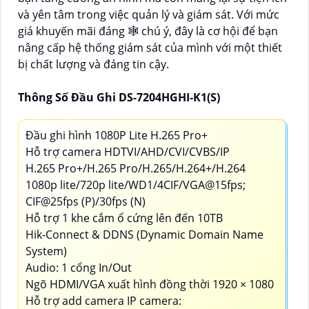
và yên tâm trong việc quản lý và giám sát. Với mức
giá khuyến mãi đáng 🕸 chú ý, đây là cơ hội để bạn
nâng cấp hệ thống giám sát của mình với một thiết
bị chất lượng và đáng tin cậy.
Thông Số Đầu Ghi DS-7204HGHI-K1(S)
Đầu ghi hình 1080P Lite H.265 Pro+
Hỗ trợ camera HDTVI/AHD/CVI/CVBS/IP
H.265 Pro+/H.265 Pro/H.265/H.264+/H.264
1080p lite/720p lite/WD1/4CIF/VGA@15fps;
CIF@25fps (P)/30fps (N)
Hỗ trợ 1 khe cắm ổ cứng lên đến 10TB
Hik-Connect & DDNS (Dynamic Domain Name
System)
Audio: 1 cổng In/Out
Ngõ HDMI/VGA xuất hình đồng thời 1920 × 1080
Hỗ trợ add camera IP camera: