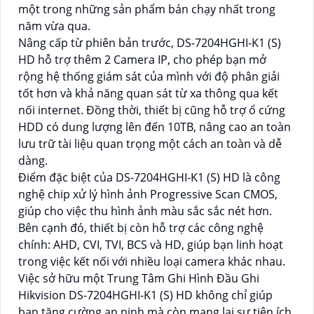
một trong những sản phẩm bán chạy nhất trong
năm vừa qua.
Nâng cấp từ phiên bản trước, DS-7204HGHI-K1 (S)
HD hỗ trợ thêm 2 Camera IP, cho phép bạn mở
rộng hệ thống giám sát của mình với độ phân giải
tốt hơn và khả năng quan sát từ xa thông qua kết
nối internet. Đồng thời, thiết bị cũng hỗ trợ ổ cứng
HDD có dung lượng lên đến 10TB, nâng cao an toàn
lưu trữ tài liệu quan trọng một cách an toàn và dễ
dàng.
Điểm đặc biệt của DS-7204HGHI-K1 (S) HD là công
nghệ chip xử lý hình ảnh Progressive Scan CMOS,
giúp cho việc thu hình ảnh màu sắc sắc nét hơn.
Bên cạnh đó, thiết bị còn hỗ trợ các công nghệ
chính: AHD, CVI, TVI, BCS và HD, giúp bạn linh hoạt
trong việc kết nối với nhiều loại camera khác nhau.
Việc sở hữu một Trung Tâm Ghi Hình Đầu Ghi
Hikvision DS-7204HGHI-K1 (S) HD không chỉ giúp
bạn tăng cường an ninh mà còn mang lại sự tiện ích