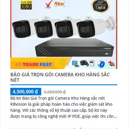
BÁO GIÁ TRỌN GÓI CAMERA KHO HÀNG SẮC
NÉT
4,500,000 ₫
6,260,000 ₫
Bộ kit Báo Giá Trọn gói Camera Kho Hàng sắc nét
KBvision là giải pháp hoàn hảo cho việc giám sát kho
hàng. Với các thông số kỹ thuật cao cấp, bộ kit này
được trang bị công nghệ mới IP POE, giúp việc thi công
trở nên dễ dàng hơn bao giờ hết...