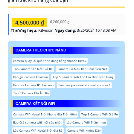
giám sát kho hàng của bạn
4,500,000 ₫
6,260,000 ₫
Thương hiệu:
KBvision
Ngày đăng:
3/26/2024 10:43:08 AM
CAMERA THEO CHỨC NĂNG
camera quay lại quá trình đóng hàng shopee tiktok
Top Camera Sắc Nét Giá Rẻ
Camera Có Màu Ban Đêm Siêu Nét
Báo giá camera kbvision
Top 5 Camera Wifi Cho Gia Đình Nên Dùng
Báo Giá Camera IP Hikvision
Bản báo giá camera 2 mắt imou mới
Top 5 Camera Ghi Âm Rõ
CAMERA KẾT NỐI WIFI
Camera Wifi Ngoài Trời Kbone Giá Tiết Kiệm
Top 5 Camera Wifi Giá Rẻ
Báo Giá camera wifi mới cập nhật
Lắp Camera Wifi Thân Imou
Lắp Camera Wifi Ngoài Trời Giá Rẻ
Camera Wifi Không Dây