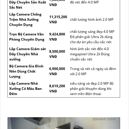
Dây Chuyền Sản Xuất
độ nét đến 4.0 MP
VNĐ
Sắc Nét
Lắp Camera Chống
11,315,200
Trộm Nhà Xưởng
chất lượng hình ảnh 2.0 MP
VNĐ
Chuyên Dụng
chất lượng sáng đẹp 4.0 MP
Trọn Bộ Camera Văn
9,424,800
Độ phân giải Ultra 2k dùng
Phòng Chuyên Dụng
VNĐ
cho dự án yêu cầu sắc nét
Lắp Camera Giám sát
hình ảnh sắc nét đến 4.0
8,500,000
Dây Chuyền Nhà
megapixel Ultra 2k Đúng
VNĐ
xưởng
chuẩn sắc nét
Bộ Camera Gia Đình
6,900,000
Trong và nét cả ngày và đêm
Nên Dùng Chất
VNĐ
với 2.0 MP
Lượng
Lắp Camera Nhà
siêu sáng và đẹp 2.0 MP độ
8,619,200
Xưởng Có Màu Ban
phân giải khuyên dùng khi
VNĐ
Đêm
xem trên điện thoại