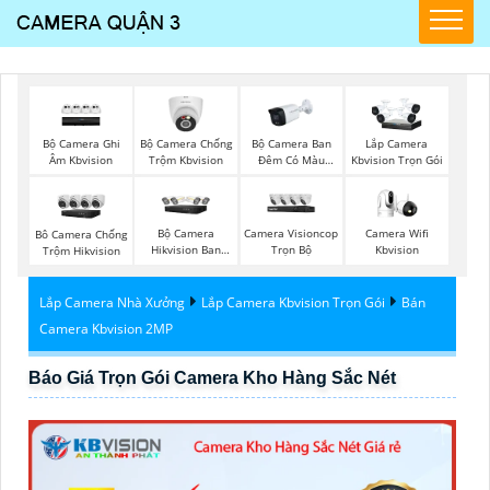
Bộ Camera Ghi
Bộ Camera Chống
Bộ Camera Ban
Lắp Camera
Âm Kbvision
Trộm Kbvision
Đêm Có Màu
Kbvision Trọn Gói
Kbvision
Bộ Camera
Camera Visioncop
Camera Wifi
Bô Camera Chống
Hikvision Ban
Trọn Bộ
Kbvision
Trộm Hikvision
Đêm Có Màu
Lắp Camera Nhà Xưởng
Lắp Camera Kbvision Trọn Gói
Bán
Camera Kbvision 2MP
Báo Giá Trọn Gói Camera Kho Hàng Sắc Nét