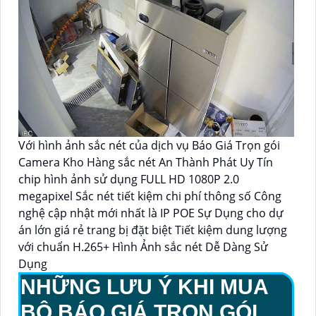
Với hình ảnh sắc nét của dịch vụ Báo Giá Trọn gói
Camera Kho Hàng sắc nét An Thành Phát Uy Tín
chip hình ảnh sử dụng FULL HD 1080P 2.0
megapixel Sắc nét tiết kiệm chi phí thông số Công
nghệ cập nhật mới nhất là IP POE Sự Dụng cho dự
án lớn giá rẻ trang bị đặt biệt Tiết kiệm dung lượng
với chuẩn H.265+ Hình Ảnh sắc nét Dễ Dàng Sử
Dụng
NHỮNG LƯU Ý KHI MUA
BỘ
BÁO GIÁ TRỌN GÓI