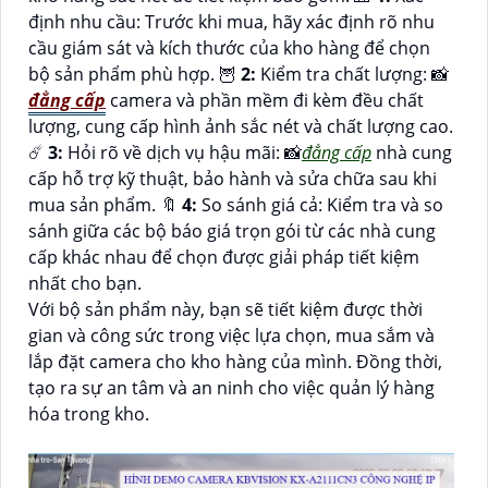
định nhu cầu: Trước khi mua, hãy xác định rõ nhu
cầu giám sát và kích thước của kho hàng để chọn
bộ sản phẩm phù hợp. 🦉
2:
Kiểm tra chất lượng: 📸
đẳng cấp
camera và phần mềm đi kèm đều chất
lượng, cung cấp hình ảnh sắc nét và chất lượng cao.
☄️
3:
Hỏi rõ về dịch vụ hậu mãi: 📸
đẳng cấp
nhà cung
cấp hỗ trợ kỹ thuật, bảo hành và sửa chữa sau khi
mua sản phẩm. 🔖
4:
So sánh giá cả: Kiểm tra và so
sánh giữa các bộ báo giá trọn gói từ các nhà cung
cấp khác nhau để chọn được giải pháp tiết kiệm
nhất cho bạn.
Với bộ sản phẩm này, bạn sẽ tiết kiệm được thời
gian và công sức trong việc lựa chọn, mua sắm và
lắp đặt camera cho kho hàng của mình. Đồng thời,
tạo ra sự an tâm và an ninh cho việc quản lý hàng
hóa trong kho.