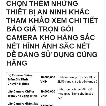
CHỌN THÊM NHỮNG
THIẾT BỊ AN NINH KHÁC
THAM KHẢO XEM CHI TIẾT
BÁO GIÁ TRỌN GÓI
CAMERA KHO HÀNG SẮC
NÉT HÌNH ẢNH SẮC NÉT
DỄ DÀNG SỬ DỤNG CÙNG
HÃNG
Bộ Camera Chống
18,000,000
Hình ảnh trung thực với Ultra
Trộm Gia Đình
VNĐ
2k Rõ ràng chi tiết đến từng số
Chuyên Nghiệp
chất lượng sắc nét đến 4.0
Lắp Camera Chống
19,000,000
megapixel Đúng chuẩn sắc
Trộm Cho Cộng Trình
VNĐ
nét
Lắp Camera Giám Sát
7,800,000