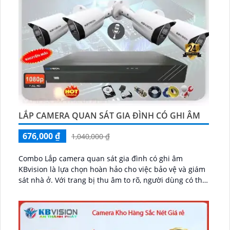
LẮP CAMERA QUAN SÁT GIA ĐÌNH CÓ GHI ÂM
676,000 ₫
1,040,000 ₫
Combo Lắp camera quan sát gia đình có ghi âm
KBvision là lựa chọn hoàn hảo cho việc bảo vệ và giám
sát nhà ở. Với trang bị thu âm to rõ, người dùng có thể
ghi âm âm thanh xung quanh, mang đến sự an toàn
tuyệt đối...