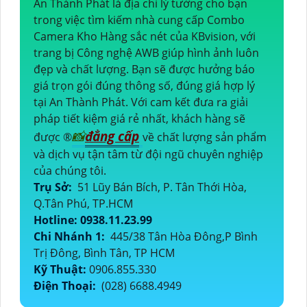
An Thành Phát là địa chỉ lý tưởng cho bạn
trong việc tìm kiếm nhà cung cấp Combo
Camera Kho Hàng sắc nét của KBvision, với
trang bị Công nghệ AWB giúp hình ảnh luôn
đẹp và chất lượng. Bạn sẽ được hưởng báo
giá trọn gói đúng thông số, đúng giá hợp lý
tại An Thành Phát. Với cam kết đưa ra giải
pháp tiết kiệm giá rẻ nhất, khách hàng sẽ
📸
đẳng cấp
được ®️
về chất lượng sản phẩm
và dịch vụ tận tâm từ đội ngũ chuyên nghiệp
của chúng tôi.
Trụ Sở:
51 Lũy Bán Bích, P. Tân Thới Hòa,
Q.Tân Phú, TP.HCM
Hotline: 0938.11.23.99
Chi Nhánh 1:
445/38 Tân Hòa Đông,P Bình
Trị Đông, Bình Tân, TP HCM
Kỹ Thuật:
0906.855.330
Điện Thoại:
(028) 6688.4949