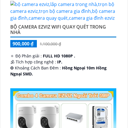
BỘ CAMERA EZVIZ WIFI QUAY QUÉT TRONG
NHÀ
900,000 ₫
1,100,000 ₫
🔅 Độ Phân giải :
FULL HD 1080P .
🕉️ Tích hợp công nghệ :
IP.
❂ Khoảng Cách Ban Đêm :
Hồng Ngoại 10m Hồng
Ngoại SMD.
🛡 Mẫu Camera
Dome Kim loại + Nhựa.
️📢 Ưu Điểm :
Thu Âm.