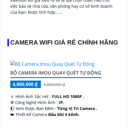
KBvision với giá siêu rẻ sẽ là lựa chọn hoàn hảo cho
việc bảo vệ nhà cửa, văn phòng hay cơ sở kinh doanh
của bạn. Được tích hợp......
CAMERA WIFI GIÁ RẺ CHÍNH HÃNG
BỘ CAMERA IMOU QUAY QUÉT TỰ ĐỘNG
4,800,000 ₫
6,000,000 ₫
🔆 Hình Ảnh Sắc nét :
FULL HD 1080P .
⚒ Công Nghệ Hình Ảnh :
IP.
🌔 Xem Được Ban Đêm :
Từng Vị Trí Camera .
👑 Thiết Kế Camera
Đầu Ghi 4 kênh.
️🔮 Đặt Điểm :
Công Nghệ AI.