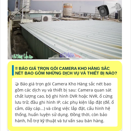
‼️ BÁO GIÁ TRỌN GÓI CAMERA KHO HÀNG SẮC
NÉT BAO GỒM NHỮNG DỊCH VỤ VÀ THIẾT BỊ NÀO?
🤝 Báo giá trọn gói Camera Kho Hàng sắc nét bao
gồm các dịch vụ và thiết bị sau: Camera quan sát
chất lượng cao, bộ ghi hình DVR hoặc NVR, ổ cứng
lưu trữ, đầu ghi hình IP, các phụ kiện lắp đặt (đế, ổ
cắm, dây cáp...) và công việc lắp đặt, cấu hình hệ
thống, huấn luyện sử dụng. Đồng thời, còn bảo
hành, hỗ trợ kỹ thuật và tư vấn sau bán hàng.