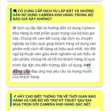
🗨️ CÓ CUNG CẤP DỊCH VỤ LẮP ĐẶT VÀ HƯỚNG
DẪN SỬ DỤNG CAMERA KHO HÀNG TRONG BỘ
BÁO GIÁ NÀY KHÔNG?
🎁 Dịch vụ lắp đặt và hướng dẫn sử dụng Camera
Kho Hàng là một phần quan trọng của bộ báo giá
này. Chúng tôi cam kết cung cấp dịch vụ chuyên
nghiệp và hiệu quả, giúp khách hàng sử dụng sản
phẩm một cách dễ dàng và hiệu quả nhất. Với đội
ngũ kỹ thuật viên giàu kinh nghiệm và am hiểu về
sản phẩm, chúng tôi sẽ hỗ trợ khách hàng từ quá
📸
trình lắp đặt cho đến hướng dẫn sử dụng, ®️
đẳng cấp
đáp ứng mọi yêu cầu và mong muốn
của khách hàng.
📌 HÃY CHO BIẾT THÔNG TIN VỀ THỜI GIAN BẢO
HÀNH VÀ CHẾ ĐỘ HỖ TRỢ KỸ THUẬT SAU KHI
MUA TRỌN GÓI CAMERA KHO HÀNG SẮC NÉT.