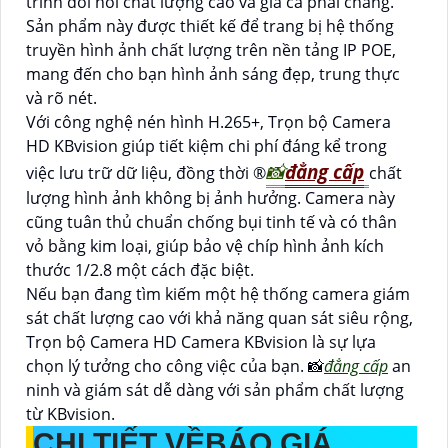
trình đòi hỏi chất lượng cao và giá cả phải chăng.
Sản phẩm này được thiết kế để trang bị hệ thống
truyền hình ảnh chất lượng trên nền tảng IP POE,
mang đến cho bạn hình ảnh sáng đẹp, trung thực
và rõ nét.
Với công nghệ nén hình H.265+, Trọn bộ Camera
HD KBvision giúp tiết kiệm chi phí đáng kể trong
📸
đẳng cấp
việc lưu trữ dữ liệu, đồng thời ®️
chất
lượng hình ảnh không bị ảnh hưởng. Camera này
cũng tuân thủ chuẩn chống bụi tinh tế và có thân
vỏ bằng kim loại, giúp bảo vệ chíp hình ảnh kích
thước 1/2.8 một cách đặc biệt.
Nếu bạn đang tìm kiếm một hệ thống camera giám
sát chất lượng cao với khả năng quan sát siêu rộng,
Trọn bộ Camera HD Camera KBvision là sự lựa
chọn lý tưởng cho công việc của bạn. 📸
đẳng cấp
an
ninh và giám sát dễ dàng với sản phẩm chất lượng
từ KBvision.
CHI TIẾT VỀ
BÁO GIÁ