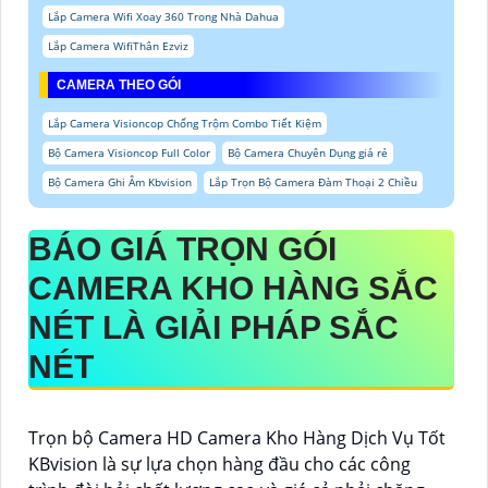
Lắp Camera Wifi Xoay 360 Trong Nhà Dahua
Lắp Camera WifiThân Ezviz
CAMERA THEO GÓI
Lắp Camera Visioncop Chống Trộm Combo Tiết Kiệm
Bộ Camera Visioncop Full Color
Bộ Camera Chuyên Dụng giá rẻ
Bộ Camera Ghi Âm Kbvision
Lắp Trọn Bộ Camera Đàm Thoại 2 Chiều
BÁO GIÁ TRỌN GÓI
CAMERA KHO HÀNG SẮC
NÉT
LÀ GIẢI PHÁP SẮC
NÉT
Trọn bộ Camera HD Camera Kho Hàng Dịch Vụ Tốt
KBvision là sự lựa chọn hàng đầu cho các công