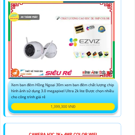
Xem ban đêm Hồng Ngoại 30m xem ban đêm chất lượng chip
hình ảnh sử dụng 3.0 megapixel Ultra 2k lite Được chọn nhiều
cho công trình giá rẻ
1,399,300 VNĐ
CAMERA H3C 2K+ 4MP COLOR WIFI