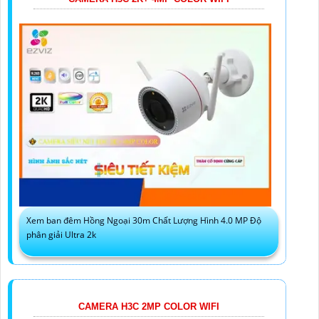
Xem ban đêm Hồng Ngoại 30m Chất Lượng Hình 4.0 MP Độ
phân giải Ultra 2k
CAMERA H3C 2MP COLOR WIFI