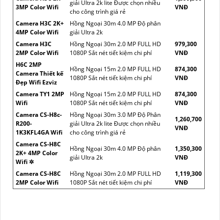
giải Ultra 2k lite Được chọn nhiều
3MP Color Wifi
VNĐ
cho công trình giá rẻ
Camera H3C 2K+
Hồng Ngoại 30m 4.0 MP Độ phân
4MP Color Wifi
giải Ultra 2k
Camera H3C
Hồng Ngoại 30m 2.0 MP FULL HD
979,300
2MP Color Wifi
1080P Sắt nét tiết kiệm chi phí
VNĐ
H6C 2MP
Hồng Ngoại 15m 2.0 MP FULL HD
874,300
Camera Thiết kế
1080P Sắt nét tiết kiệm chi phí
VNĐ
Đẹp Wifi Ezviz
Camera TY1 2MP
Hồng Ngoại 15m 2.0 MP FULL HD
874,300
Wifi
1080P Sắt nét tiết kiệm chi phí
VNĐ
Camera CS-H8c-
Hồng Ngoại 30m 3.0 MP Độ Phân
1,260,700
R200-
giải Ultra 2k lite Được chọn nhiều
VNĐ
1K3KFL4GA Wifi
cho công trình giá rẻ
Camera CS-H8C
Hồng Ngoại 30m 4.0 MP Độ phân
1,350,300
2K+ 4MP Color
giải Ultra 2k
VNĐ
Wifi ✲
Camera CS-H8C
Hồng Ngoại 30m 2.0 MP FULL HD
1,119,300
2MP Color Wifi
1080P Sắt nét tiết kiệm chi phí
VNĐ