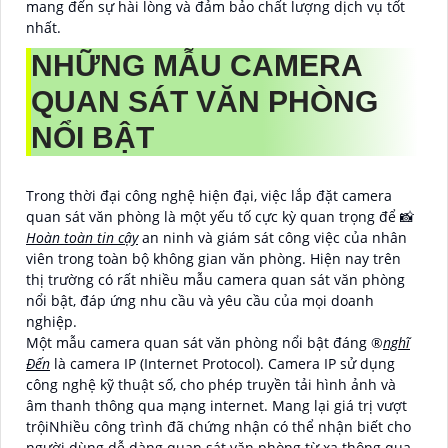
mang đến sự hài lòng và đảm bảo chất lượng dịch vụ tốt
nhất.
NHỮNG MẪU CAMERA
QUAN SÁT VĂN PHÒNG
NỔI BẬT
Trong thời đại công nghệ hiện đại, việc lắp đặt camera
quan sát văn phòng là một yếu tố cực kỳ quan trọng để 📸
Hoàn toàn tin cậy
an ninh và giám sát công việc của nhân
viên trong toàn bộ không gian văn phòng. Hiện nay trên
thị trường có rất nhiều mẫu camera quan sát văn phòng
nổi bật, đáp ứng nhu cầu và yêu cầu của mọi doanh
nghiệp.
Một mẫu camera quan sát văn phòng nổi bật đáng ®️
nghĩ
Đến
là camera IP (Internet Protocol). Camera IP sử dụng
công nghệ kỹ thuật số, cho phép truyền tải hình ảnh và
âm thanh thông qua mạng internet. Mang lại giá trị vượt
trộiNhiều công trình đã chứng nhận có thể nhận biết cho
người dùng dễ dàng quan sát văn phòng từ xa thông qua