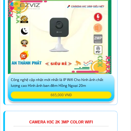
Công nghệ cập nhật mới nhất là IP Wifi Cho hình ảnh chất
lượng cao Hình ảnh ban đêm Hồng Ngoại 20m
665,000 VNĐ
CAMERA H3C 2K 3MP COLOR WIFI