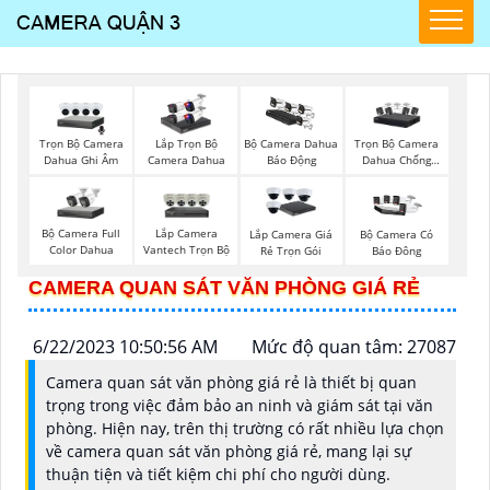
Trọn Bộ Camera
Trọn Bộ Camera
Lắp Trọn Bộ
Bộ Camera Dahua
Dahua Ghi Âm
Dahua Chống
Camera Dahua
Báo Động
Trộm
Bộ Camera Full
Lắp Camera
Lắp Camera Giá
Bộ Camera Có
Color Dahua
Vantech Trọn Bộ
Rẻ Trọn Gói
Báo Đông
CAMERA QUAN SÁT VĂN PHÒNG GIÁ RẺ
6/22/2023 10:50:56 AM
Mức độ quan tâm: 27087
Camera quan sát văn phòng giá rẻ là thiết bị quan
trọng trong việc đảm bảo an ninh và giám sát tại văn
phòng. Hiện nay, trên thị trường có rất nhiều lựa chọn
về camera quan sát văn phòng giá rẻ, mang lại sự
thuận tiện và tiết kiệm chi phí cho người dùng.