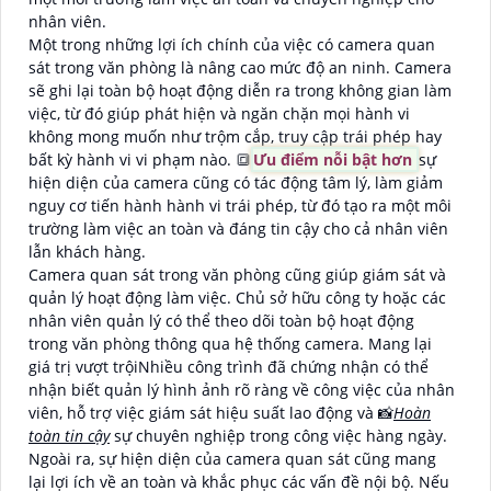
nhân viên.
Một trong những lợi ích chính của việc có camera quan
sát trong văn phòng là nâng cao mức độ an ninh. Camera
sẽ ghi lại toàn bộ hoạt động diễn ra trong không gian làm
việc, từ đó giúp phát hiện và ngăn chặn mọi hành vi
không mong muốn như trộm cắp, truy cập trái phép hay
bất kỳ hành vi vi phạm nào. 🔳
Ưu điểm nỗi bật hơn
sự
hiện diện của camera cũng có tác động tâm lý, làm giảm
nguy cơ tiến hành hành vi trái phép, từ đó tạo ra một môi
trường làm việc an toàn và đáng tin cậy cho cả nhân viên
lẫn khách hàng.
Camera quan sát trong văn phòng cũng giúp giám sát và
quản lý hoạt động làm việc. Chủ sở hữu công ty hoặc các
nhân viên quản lý có thể theo dõi toàn bộ hoạt động
trong văn phòng thông qua hệ thống camera. Mang lại
giá trị vượt trộiNhiều công trình đã chứng nhận có thể
nhận biết quản lý hình ảnh rõ ràng về công việc của nhân
viên, hỗ trợ việc giám sát hiệu suất lao động và 📸
Hoàn
toàn tin cậy
sự chuyên nghiệp trong công việc hàng ngày.
Ngoài ra, sự hiện diện của camera quan sát cũng mang
lại lợi ích về an toàn và khắc phục các vấn đề nội bộ. Nếu