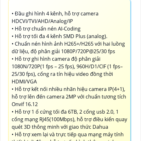
• Đầu ghi hình 4 kênh, hỗ trợ camera
HDCVI/TVI/AHD/Analog/IP
• Hỗ trợ chuẩn nén AI-Coding
• Hỗ trợ tối đa 4 kênh SMD Plus (analog).
• Chuẩn nén hình ảnh H265+/H265 với hai luồng
dữ liệu, độ phân giải 1080P/720P@25/30 fps
• Hỗ trợ ghi hình camera độ phân giải
1080N/720P(1 fps – 25 fps), 960H/D1/CIF (1 fps–
25/30 fps), cổng ra tín hiệu video đồng thời
HDMI/VGA
• Hỗ trợ kết nối nhiều nhãn hiệu camera IP(4+1),
hỗ trợ lên đến camera 2MP với chuẩn tương tích
Onvif 16.12
• Hỗ trợ 1 ổ cứng tối đa 6TB, 2 cổng usb 2.0, 1
cổng mạng RJ45(100Mbps), hỗ trợ điều kiển quay
quét 3D thông minh với giao thức Dahua
• Hỗ trợ xem lại và trực tiếp qua mạng máy tính