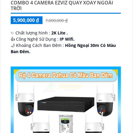
COMBO 4 CAMERA EZVIZ QUAY XOAY NGOÀI
TRỜI
5,900,000 ₫
7,000,000 ₫
✨ Chất lượng hình :
2K Lite .
👍 Công Nghệ Sử Dụng :
IP Wifi.
🌙 Khoảng Cách Ban Đêm :
Hồng Ngoại 30m Có Màu
Ban Ðêm.
🕉️ Cấu Tạo Camera
IP67 xoay 360.
️📡 Ưu Điểm :
Thu Âm Và Loa.