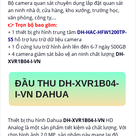
Bộ camera quan sát chuyên dụng lắp đặt quan sát
an ninh nhà ở, cửa hàng, kho xưởng, trường học,
văn phòng, công ty,...
👉 Trọn bộ bao gồm:
+ 1 thiết bị ghi hình trung tâm
DH-HAC-HFW1200TP-
S5
hỗ trợ lưu trữ dữ liệu camera
+ 1 Ổ cứng lưu trữ hình ảnh lên đến 6-7 ngày 500GB
+ 4 camera giám sát bảo vệ an ninh chất lượng
DH-
XVR1B04-I-VN
ĐẦU THU
DH-XVR1B04-
I-VN
DAHUA
Thiết bị thu hình Dahua
DH-XVR1B04-I-VN
HD
Analog là một sản phẩm tiết kiệm và chất lượng. Với
chip hình ảnh 2.0 MP, sản phẩm này mang lại độ