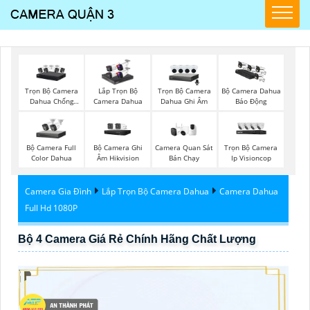
Trọn Bộ Camera
Trọn Bộ Camera
Lắp Trọn Bộ
Bộ Camera Dahua
Dahua Chống
Dahua Ghi Âm
Camera Dahua
Báo Động
Trộm
Bộ Camera Full
Bộ Camera Ghi
Camera Quan Sát
Trọn Bộ Camera
Color Dahua
Âm Hikvision
Bán Chạy
Ip Visioncop
Camera Gia Đình
Lắp Trọn Bộ Camera Dahua
Camera Dahua
Full Hd 1080P
Bộ 4 Camera Giá Rẻ Chính Hãng Chất Lượng