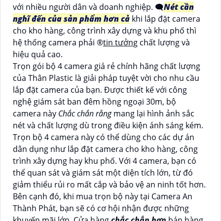
với nhiều người dân và doanh nghiệp. 🗨️
Nét cần
nghĩ đến của sản phẩm hơn cả
khi lắp đặt camera
cho kho hàng, công trình xây dựng và khu phố thì
hệ thống camera phải ®️
tin tưởng
chất lượng và
hiệu quả cao.
Trọn gói bộ 4 camera giá rẻ chính hãng chất lượng
của Thân Plastic là giải pháp tuyệt vời cho nhu cầu
lắp đặt camera của bạn. Được thiết kế với công
nghệ giám sát ban đêm hồng ngoại 30m, bộ
camera này
Chắc chắn rằng
mang lại hình ảnh sắc
nét và chất lượng dù trong điều kiện ánh sáng kém.
Trọn bộ 4 camera này có thể dùng cho các dự án
dân dụng như lắp đặt camera cho kho hàng, công
trình xây dựng hay khu phố. Với 4 camera, bạn có
thể quan sát và giám sát một diện tích lớn, từ đó
giảm thiểu rủi ro mất cắp và bảo vệ an ninh tốt hơn.
Bên cạnh đó, khi mua trọn bộ này tại Camera An
Thành Phát, bạn sẽ có cơ hội nhận được những
khuyến mãi lớn. Cửa hàng
chắc chắn hơn
bán hàng