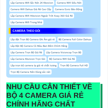
Lắp Camera Wifi Sắc Nét 2K Kbvsiion
Camera Wifi Siêu Nét
Camera Wifi Dahua Giá Rẻ Cao Cấp
Camera Ezviz Báo Động
Lắp Camera Wifi Hikvision Ngoài Trời Xoay 360 Giá Rẻ
Lắp Camera Wifi Trong Nhà
CAMERA THEO GÓI
Lắp đặt Trọn Bộ Camera Ghi Âm giá rẻ
Bộ Camera Full Color Dahua
Lắp Đặt Bộ Camera Có Màu Ban Đêm Chính Hãng
Lắp Camera Trọn Bộ Giá Rẻ
Lắp Camera Visioncop Trọn Bộ
Lắp Camera Kbvision Trọn Gói
Bộ Camera Wifi Giá Rẻ
Lắp trọn bộ camera Ip giá rẻ chất lượng
Trọn Bộ Camera Full HD
Trọn Bộ Camera Nên Dùng sắc nét
NHU CẦU CÂN THIẾT VỀ
BỘ 4 CAMERA GIÁ RẺ
CHÍNH HÃNG CHẤT