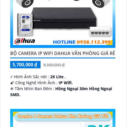
BỘ CAMERA IP WIFI DAHUA VĂN PHÒNG GIÁ RẺ
5,700,000 ₫
8,300,000 ₫
️⚡ Hình Ảnh Sắc nét :
2K Lite .
🌠 Công Nghệ Hình Ảnh :
IP Wifi.
❈ Tầm Nhìn Ban Đêm :
Hồng Ngoại 30m Hồng Ngoại
SMD.
🔩 Thiết Kế Camera
Dome Kim loại + Nhựa.
️✤ Khả Năng :
Thu Âm Và Loa.