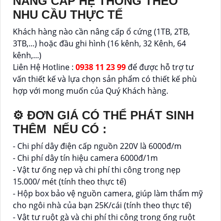
NÂNG CẤP HỆ THỐNG THEO
NHU CẦU THỰC TẾ
Khách hàng nào cần nâng cấp ổ cứng (1TB, 2TB,
3TB,...) hoặc đầu ghi hình (16 kênh, 32 Kênh, 64
kênh,...)
Liên Hệ Hotline :
0938 11 23 99
để được hỗ trợ tư
vấn thiết kế và lựa chọn sản phẩm có thiết kế phù
hợp với mong muốn của Quý Khách hàng.
⚙ ĐƠN GIÁ CÓ THỂ PHÁT SINH
THÊM NẾU CÓ :
- Chi phí dây điện cấp nguồn 220V là 6000đ/m
- Chi phí dây tín hiệu camera 6000đ/1m
- Vật tư ống nẹp và chi phí thi công trong nẹp
15.000/ mét (tính theo thực tế)
- Hộp box bảo vệ nguồn camera, giúp làm thẩm mỹ
cho ngôi nhà của bạn 25K/cái (tính theo thực tế)
- Vật tư ruột gà và chi phí thi công trong ống ruột