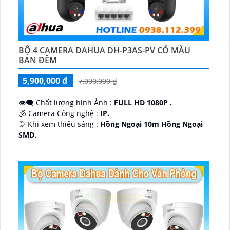
BỘ 4 CAMERA DAHUA DH-P3AS-PV CÓ MÀU
BAN ĐÊM
5,900,000 ₫
7,000,000 ₫
👁️‍🗨 Chất lượng hình Ảnh :
FULL HD 1080P .
🕉️ Camera Công nghệ :
IP.
🌛 Khi xem thiếu sáng :
Hồng Ngoại 10m Hồng Ngoại
SMD.
♊ Camera Thiết Kế
Dome Kim loại + Nhựa.
️💎 Chức Năng :
Thu Âm.