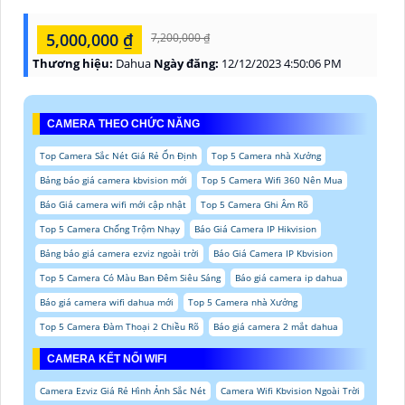
5,000,000 ₫
7,200,000 ₫
Thương hiệu:
Dahua
Ngày đăng:
12/12/2023 4:50:06 PM
CAMERA THEO CHỨC NĂNG
Top Camera Sắc Nét Giá Rẻ Ổn Định
Top 5 Camera nhà Xưởng
Bảng báo giá camera kbvision mới
Top 5 Camera Wifi 360 Nên Mua
Báo Giá camera wifi mới cập nhật
Top 5 Camera Ghi Âm Rõ
Top 5 Camera Chống Trộm Nhạy
Báo Giá Camera IP Hikvision
Bảng báo giá camera ezviz ngoài trời
Báo Giá Camera IP Kbvision
Top 5 Camera Có Màu Ban Đêm Siêu Sáng
Báo giá camera ip dahua
Báo giá camera wifi dahua mới
Top 5 Camera nhà Xưởng
Top 5 Camera Đàm Thoại 2 Chiều Rõ
Báo giá camera 2 mắt dahua
CAMERA KẾT NỐI WIFI
Camera Ezviz Giá Rẻ Hình Ảnh Sắc Nét
Camera Wifi Kbvision Ngoài Trời