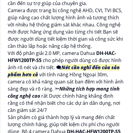
cần đến sự trợ giúp của chuyên gia.
Camera được trang bị công nghệ AHD, CVI, TVI BCS,
giúp nâng cao chất lượng hình ảnh và tương thích
với nhiều hệ thống giám sát khác nhau. Công nghệ
mới được hãng ứng dụng vào từng chi tiết Bạn sẽ
được người dùng tiết kiệm thời gian và công sức khi
cần tháo lắp hoặc nâng cấp hệ thống.
Với độ phân giải 2.0 MP, camera Dahua
DH-HAC-
HFW1200TP-S5
cho phép người dùng có được hình
ảnh rõ nét và chi tiết. 🗨️
Nét cần nghĩ đến của sản
phẩm hơn cả
với tính năng Hồng Ngoại 30m,
camera có khả năng quan sát ban đêm với hình ảnh
sáng đẹp và rõ ràng. 🔦
Những tích hợp mang tính
công nghệ cao
rất Dược chính hãng khẳng định
rằng có thể nhận biết cho các dự án dân dụng, nơi
cần giám sát 24/7
Sản phẩm có giá thành hợp lý và mang đến chất
lượng chính hãng, giúp tiết kiệm chi phí cho người
dùng. Bộ 4 camera Dahua
DH-HAC-HFW1200TP-S5