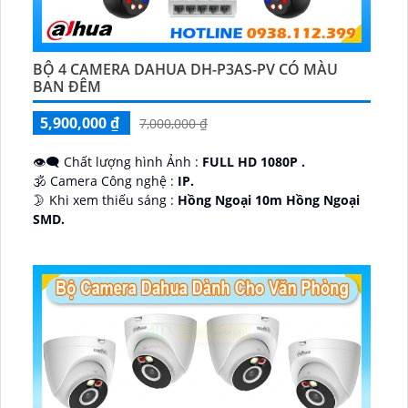
BỘ 4 CAMERA DAHUA DH-P3AS-PV CÓ MÀU
BAN ĐÊM
5,900,000 ₫
7,000,000 ₫
👁️‍🗨 Chất lượng hình Ảnh :
FULL HD 1080P .
🕉️ Camera Công nghệ :
IP.
🌛 Khi xem thiếu sáng :
Hồng Ngoại 10m Hồng Ngoại
SMD.
♊ Camera Thiết Kế
Dome Kim loại + Nhựa.
️💎 Chức Năng :
Thu Âm.