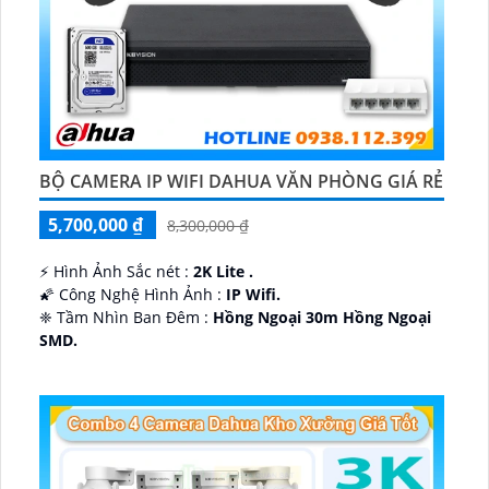
BỘ CAMERA IP WIFI DAHUA VĂN PHÒNG GIÁ RẺ
5,700,000 ₫
8,300,000 ₫
️⚡ Hình Ảnh Sắc nét :
2K Lite .
🌠 Công Nghệ Hình Ảnh :
IP Wifi.
❈ Tầm Nhìn Ban Đêm :
Hồng Ngoại 30m Hồng Ngoại
SMD.
🔩 Thiết Kế Camera
Dome Kim loại + Nhựa.
️✤ Khả Năng :
Thu Âm Và Loa.