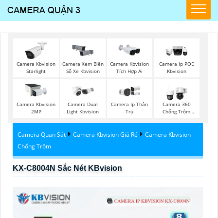
Camera Kbvision
Camera Xem Biển
Camera Kbvision
Camera Ip POE
Starlight
Số Xe Kbvision
Tích Hợp Ai
Kbvision
Camera Kbvision
Camera Dual
Camera Ip Thân
Camera 360
2MP
Light Kbvision
Trụ
Chống Trộm
Hikvision
Camera Quan Sát
Camera Kbvision Giá Rẻ
Camera Kbvision
Chống Trộm
KX-C8004N Sắc Nét KBvision