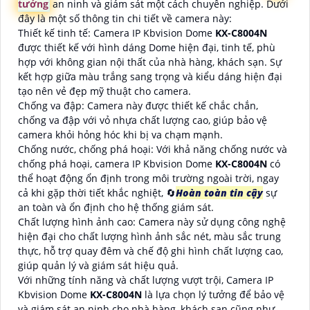
tưởng
an ninh và giám sát một cách chuyên nghiệp. Dưới
đây là một số thông tin chi tiết về camera này:
Thiết kế tinh tế: Camera IP Kbvision Dome
KX-C8004N
được thiết kế với hình dáng Dome hiện đại, tinh tế, phù
hợp với không gian nội thất của nhà hàng, khách sạn. Sự
kết hợp giữa màu trắng sang trọng và kiểu dáng hiện đại
tạo nên vẻ đẹp mỹ thuật cho camera.
Chống va đập: Camera này được thiết kế chắc chắn,
chống va đập với vỏ nhựa chất lượng cao, giúp bảo vệ
camera khỏi hỏng hóc khi bị va chạm mạnh.
Chống nước, chống phá hoại: Với khả năng chống nước và
chống phá hoại, camera IP Kbvision Dome
KX-C8004N
có
thể hoạt động ổn định trong môi trường ngoài trời, ngay
cả khi gặp thời tiết khắc nghiệt, 🔄
Hoàn toàn tin cậy
sự
an toàn và ổn định cho hệ thống giám sát.
Chất lượng hình ảnh cao: Camera này sử dụng công nghệ
hiện đại cho chất lượng hình ảnh sắc nét, màu sắc trung
thực, hỗ trợ quay đêm và chế độ ghi hình chất lượng cao,
giúp quản lý và giám sát hiệu quả.
Với những tính năng và chất lượng vượt trội, Camera IP
Kbvision Dome
KX-C8004N
là lựa chọn lý tưởng để bảo vệ
và giám sát an ninh cho nhà hàng, khách sạn cũng như