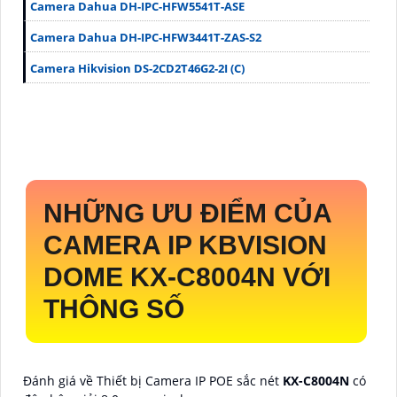
Camera Dahua DH-IPC-HFW5541T-ASE
Camera Dahua DH-IPC-HFW3441T-ZAS-S2
Camera Hikvision DS-2CD2T46G2-2I (C)
NHỮNG ƯU ĐIỂM CỦA
CAMERA IP KBVISION
DOME
KX-C8004N
VỚI
THÔNG SỐ
Đánh giá về Thiết bị Camera IP POE sắc nét
KX-C8004N
có