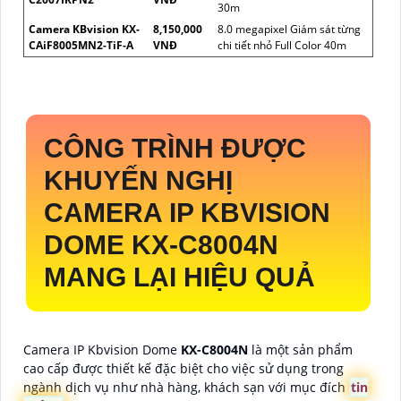
30m
Camera KBvision KX-
8,150,000
8.0 megapixel Giám sát từng
CAiF8005MN2-TiF-A
VNĐ
chi tiết nhỏ Full Color 40m
CÔNG TRÌNH ĐƯỢC
KHUYẾN NGHỊ
CAMERA IP KBVISION
DOME
KX-C8004N
MANG LẠI HIỆU QUẢ
Camera IP Kbvision Dome
KX-C8004N
là một sản phẩm
cao cấp được thiết kế đặc biệt cho việc sử dụng trong
ngành dịch vụ như nhà hàng, khách sạn với mục đích
tin