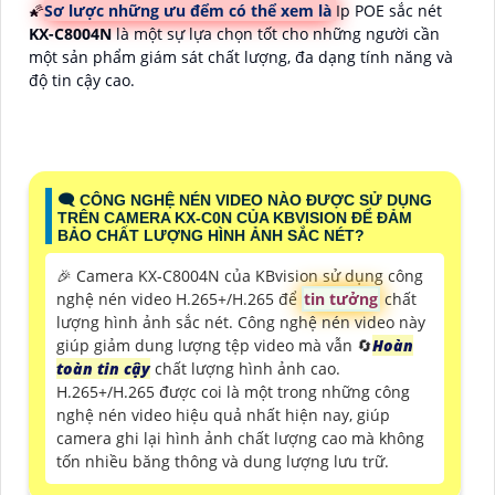
🌠
Sơ lược những ưu đểm có thể xem là
Ip POE sắc nét
KX-C8004N
là một sự lựa chọn tốt cho những người cần
một sản phẩm giám sát chất lượng, đa dạng tính năng và
độ tin cậy cao.
🗨️ CÔNG NGHỆ NÉN VIDEO NÀO ĐƯỢC SỬ DỤNG
TRÊN CAMERA KX-C0N CỦA KBVISION ĐỂ ĐẢM
BẢO CHẤT LƯỢNG HÌNH ẢNH SẮC NÉT?
️🎉 Camera KX-C8004N của KBvision sử dụng công
nghệ nén video H.265+/H.265 để
tin tưởng
chất
lượng hình ảnh sắc nét. Công nghệ nén video này
giúp giảm dung lượng tệp video mà vẫn 🔄
Hoàn
toàn tin cậy
chất lượng hình ảnh cao.
H.265+/H.265 được coi là một trong những công
nghệ nén video hiệu quả nhất hiện nay, giúp
camera ghi lại hình ảnh chất lượng cao mà không
tốn nhiều băng thông và dung lượng lưu trữ.