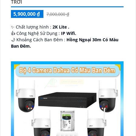
TRỜI
5,900,000 ₫
7,000,000 ₫
✨ Chất lượng hình :
2K Lite .
👍 Công Nghệ Sử Dụng :
IP Wifi.
🌙 Khoảng Cách Ban Đêm :
Hồng Ngoại 30m Có Màu
Ban Ðêm.
🕉️ Cấu Tạo Camera
IP67 xoay 360.
️📡 Ưu Điểm :
Thu Âm Và Loa.