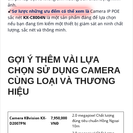
ảnh.
🌠
Sơ lược những ưu đểm có thể xem là
Camera IP POE
sắc nét
KX-C8004N
là một sản phẩm đáng để lựa chọn
nếu bạn đang tìm kiếm một thiết bị giám sát an ninh chất
lượng, sắc nét và thông minh.
GỢI Ý THÊM VÀI LỰA
CHỌN SỬ DỤNG CAMERA
CÙNG LOẠI VÀ THƯƠNG
HIỆU
2.0 megapixel Chất lượng
Camera KBvision KX-
7,950,000
đúng tiêu chuẩn Hồng Ngoại
D2007PN
VNĐ
10m