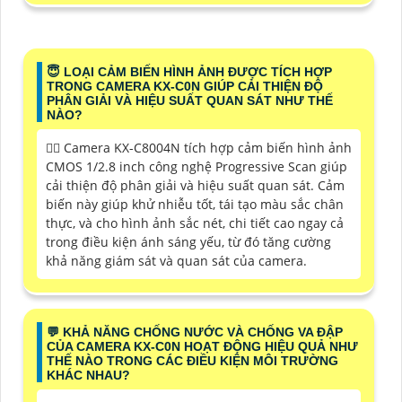
😇 LOẠI CẢM BIẾN HÌNH ẢNH ĐƯỢC TÍCH HỢP
TRONG CAMERA KX-C0N GIÚP CẢI THIỆN ĐỘ
PHÂN GIẢI VÀ HIỆU SUẤT QUAN SÁT NHƯ THẾ
NÀO?
❤️‍💋‍ Camera KX-C8004N tích hợp cảm biến hình ảnh
CMOS 1/2.8 inch công nghệ Progressive Scan giúp
cải thiện độ phân giải và hiệu suất quan sát. Cảm
biến này giúp khử nhiễu tốt, tái tạo màu sắc chân
thực, và cho hình ảnh sắc nét, chi tiết cao ngay cả
trong điều kiện ánh sáng yếu, từ đó tăng cường
khả năng giám sát và quan sát của camera.
️💬 KHẢ NĂNG CHỐNG NƯỚC VÀ CHỐNG VA ĐẬP
CỦA CAMERA KX-C0N HOẠT ĐỘNG HIỆU QUẢ NHƯ
THẾ NÀO TRONG CÁC ĐIỀU KIỆN MÔI TRƯỜNG
KHÁC NHAU?