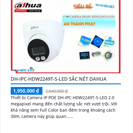
DH-IPC-HDW2249T-S-LED SẮC NÉT DAHUA
1,950,000 ₫
2,840,000 ₫
Thiết bị Camera IP POE DH-IPC-HDW2249T-S-LED 2.0
megapixel mang đến chất lượng sắc nét vượt trội. Với
khả năng xem Full Color ban đêm trong khoảng cách
30m, camera này giúp quan......