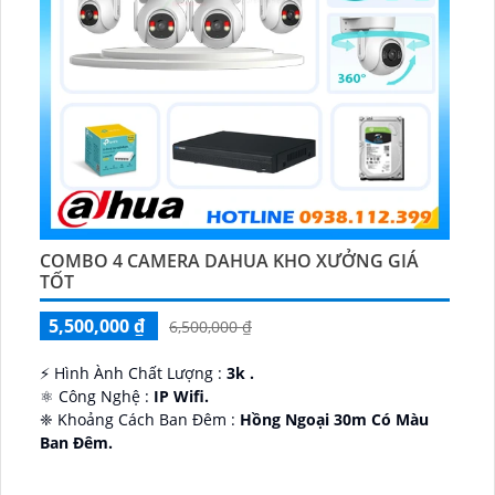
COMBO 4 CAMERA DAHUA KHO XƯỞNG GIÁ
TỐT
5,500,000 ₫
6,500,000 ₫
️⚡ Hình Ành Chất Lượng :
3k .
⚛️ Công Nghệ :
IP Wifi.
❈ Khoảng Cách Ban Đêm :
Hồng Ngoại 30m Có Màu
Ban Ðêm.
👑 Thiết Kế Camera
Xoay 360.
️✔️ Ưu Điểm :
Thu Âm Và Loa.