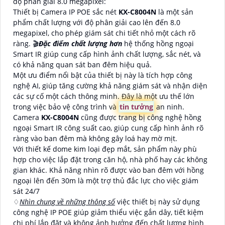
độ phân giải 8.0 megapixel:
Thiết bị Camera IP POE sắc nét
KX-C8004N
là một sản
phẩm chất lượng với độ phân giải cao lên đến 8.0
megapixel, cho phép giám sát chi tiết nhỏ một cách rõ
ràng. 🎬
Đặc điểm chất lượng hơn
hệ thống hồng ngoại
Smart IR giúp cung cấp hình ảnh chất lượng, sắc nét, và
có khả năng quan sát ban đêm hiệu quả.
Một ưu điểm nổi bật của thiết bị này là tích hợp công
nghệ AI, giúp tăng cường khả năng giám sát và nhận diện
các sự cố một cách thông minh. Đây là một ưu thế lớn
trong việc bảo vệ công trình và
tin tưởng
an ninh.
Camera
KX-C8004N
cũng được trang bị công nghệ hồng
ngoại Smart IR công suất cao, giúp cung cấp hình ảnh rõ
ràng vào ban đêm mà không gây loá hay mờ mịt.
Với thiết kế dome kim loại đẹp mắt, sản phẩm này phù
hợp cho việc lắp đặt trong căn hộ, nhà phố hay các không
gian khác. Khả năng nhìn rõ được vào ban đêm với hồng
ngoại lên đến 30m là một trợ thủ đắc lực cho việc giám
sát 24/7
♢
Nhìn chung về những thông số
việc thiết bị này sử dụng
công nghệ IP POE giúp giảm thiểu việc gắn dây, tiết kiệm
chi phí lắp đặt và không ảnh hưởng đến chất lượng hình