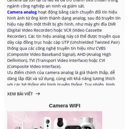
ngành công nghiệp an ninh và giám sát.
Camera analog
hoạt động bằng cách chuyển đổi tín hiệu
hình ảnh từ ống kính thành dạng analog, sau đó truyền tín
hiệu này đến một thiết bị ghi hình, như máy ghi đĩa DVR
(Digital Video Recorder) hoặc VCR (Video Cassette
Recorder). Các tín hiệu analog này có thể được truyền qua
dây cáp đồng trục hoặc cáp UTP (Unshielded Twisted Pair)
thông qua các công nghệ truyền tín hiệu như CVBS
(Composite Video Baseband Signal), AHD (Analog High
Definition), TVI (Transport Video Interface) hoặc CVI
(Composite Video Interface).
Ưu điểm chính của camera analog là giá thành thấp, dễ
dàng lắp đặt và sử dụng, cùng với khả năng tương thích
với các hệ thống ghi hình truyền thống. Tuy nhiên, hình
ảnh và chất lượng video của camera analog thường hạn
XEM BÀI VIẾT
chế so với các công nghệ mới hơn như camera IP (Internet
Protocol). Đồng thời, hệ thống cáp và thiết bị ghi hình của
Camera WIFI
camera analog cũng có giới hạn về khoảng cách truyền tín
hiệu và khả năng mở rộng.
Mặc dù camera analog đã trở thành công nghệ cũ hơn,
nhưng vẫn còn được sử dụng rộng rãi trong các ứng dụng