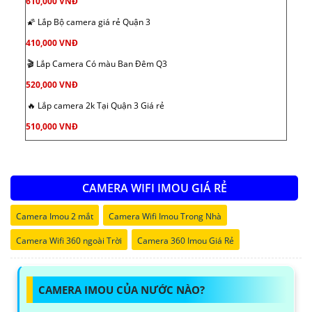
610,000 VNĐ
🌠 Lắp Bộ camera giá rẻ Quận 3
410,000 VNĐ
🎬 Lắp Camera Có màu Ban Đêm Q3
520,000 VNĐ
🔥 Lắp camera 2k Tại Quận 3 Giá rẻ
510,000 VNĐ
CAMERA WIFI IMOU GIÁ RẺ
Camera Imou 2 mắt
Camera Wifi Imou Trong Nhà
Camera Wifi 360 ngoài Trời
Camera 360 Imou Giá Rẻ
CAMERA IMOU CỦA NƯỚC NÀO?