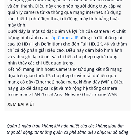
ứng dụng giám sát gia đình, văn phòng, cửa hàng, nhà kho
và âm thanh. Điều này cho phép người dùng truy cập và
và nhiều nơi khác, nhờ tính tiện lợi và khả năng kết nối
quản lý camera từ xa thông qua mạng internet, sử dụng
mạng linh hoạt.
các thiết bị như điện thoại di động, máy tính bảng hoặc
máy tính.
Dưới đây là một số đặc điểm và lợi ích của camera IP: Chất
lượng hình ảnh cao:
Lắp Camera IP
ường có độ phân giải
cao, từ HD (High Definition) cho đến Full HD, 2K, 4K và thậm
chí cả độ phân giải siêu cao. Điều này đảm bảo hình ảnh
và video ghi lại rõ nét và chi tiết, cho phép người dùng
nhìn thấy các chi tiết quan trọng.
Kết nối mạng linh hoạt: Camera IP sử dụng kết nối mạng
dựa trên giao thức IP, cho phép truyền tải dữ liệu qua
mạng có dây (Ethernet) hoặc mạng không dây (WiFi). Điều
này giúp dễ dàng cài đặt và mở rộng hệ thống camera
trong mạng LAN (Local Area Network) hoặc mạng WAN
(Wide Area Network).
XEM BÀI VIẾT
Quản lý từ xa: Với camera IP, người dùng có thể truy cập và
quản lý camera từ bất kỳ đâu, bất kỳ lúc nào thông qua
mạng internet. Các ứng dụng di động và trình duyệt web
Quận 3 ngập tràn không khí náo nhiệt của các không gian ẩm
cho phép người dùng xem trực tiếp hình ảnh, xem lại đoạn
thực sôi động, từ những quán cà phê sành điệu phục vụ đồ uống
video đã ghi, và thậm chí điều khiển các chức năng của