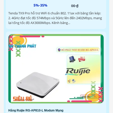
5%-35%
00 ₫
Tenda TX9 Pro hỗ trợ WiFi 6 chuẩn 802. 11ax với băng tần kép:
2. 4GHz đạt tốc độ 574Mbps và 5GHz lên đến 2402Mbps, mang
lại tổng tốc độ AX3000Mbps. Kênh băng...
Hãng Ruijie RG-AP810-L Modum Mạng