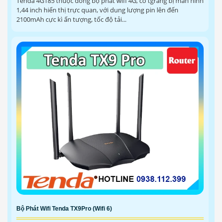
Tenda 4G185 thuộc dòng bộ phát wifi 4G, có tgrang bị màn hình
1,44 inch hiển thị trực quan, với dung lượng pin lên đến
2100mAh cực kì ấn tượng, tốc độ tải...
Bộ Phát Wifi Tenda TX9Pro (Wifi 6)