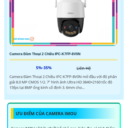
Camera Đàm Thoại 2 Chiều IPC-K7FP-8V0N
5%-35%
Liên Hệ
Camera Đàm Thoại 2 Chiều IPC-K7FP-8V0N mở đầu với độ phân
giải 8.0 MP CMOS 1/2. 7” hình ảnh Ultra HD 3840×2160 tốc độ
15fps tại 8MP ống kính cố định 3. 6mm cho...
ƯU ĐIỂM CỦA CAMERA IMOU