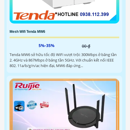
Mesh Wifi Tenda MW6
5%-35%
00 ₫
Tenda MW6 sở hữu tốc độ WiFi vượt trội: 300Mbps ở băng tần
2. 4GHz và 867Mbps ở băng tần 5GHz. Với chuẩn kết nối IEEE
802. 11a/b/g/n/ac hiện đại, MW6 đáp ứng...