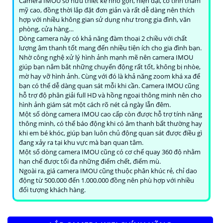
Camera IMOU sở hữu thiết kế nhỏ gọn, hiện đại, có tính thẩm
mỹ cao, đồng thời lắp đặt đơn giản và rất dễ dàng nên thích
hợp với nhiều không gian sử dụng như trong gia đình, văn
phòng, cửa hàng…
Dòng camera này có khả năng đàm thoại 2 chiều với chất
lượng âm thanh tốt mang đến nhiều tiện ích cho gia đình bạn.
Nhờ công nghệ xử lý hình ảnh mạnh mẽ nên camera IMOU
giúp bạn nắm bắt những chuyển động rất tốt, không bị nhòe,
mờ hay vỡ hình ảnh. Cùng với đó là khả năng zoom khá xa để
bạn có thể dễ dàng quan sát mỗi khi cần. Camera IMOU cũng
hỗ trợ độ phân giải full HD và hồng ngoại thông minh nên cho
hình ảnh giám sát một cách rõ nét cả ngày lẫn đêm.
Một số dòng camera IMOU cao cấp còn được hỗ trợ tính năng
thông minh, có thể báo động khi có âm thanh bất thường hay
khi em bé khóc, giúp bạn luôn chủ động quan sát được điều gì
đang xảy ra tại khu vực mà bạn quan tâm.
Một số dòng camera IMOU cũng có cơ chế quay 360 độ nhằm
hạn chế được tối đa những điểm chết, điểm mù.
Ngoài ra, giá camera IMOU cũng thuộc phân khúc rẻ, chỉ dao
động từ 500.000 đến 1.000.000 đồng nên phù hợp với nhiều
đối tượng khách hàng.