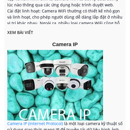
lúc nào thông qua các ứng dụng hoặc trình duyệt web.
Cài đặt linh hoạt: Camera WiFi thường có thiết kế nhỏ gọn
và linh hoạt, cho phép người dùng dễ dàng lắp đặt ở nhiều
vị trí khác nhau. Ngoài ra, nhiều loại camera WiFi cũng hỗ
trợ xoay ngang và xoay dọc (pan-tilt) để quan sát một diện
XEM BÀI VIẾT
tích rộng hơn.
Chất lượng hình ảnh cao: Camera WiFi hiện nay thường có
Camera IP
độ phân giải cao, từ HD (High Definition) cho đến Full HD
hoặc thậm chí 4K. Điều này đảm bảo hình ảnh và video ghi
lại rõ nét và chi tiết.
Tích hợp tính năng thông minh: Một số camera WiFi có tích
hợp các tính năng thông minh như nhận diện khuôn mặt,
theo dõi chuyển động, cảnh báo khi phát hiện âm thanh
hoặc chuyển động bất thường. Điều này giúp tăng cường
tính an ninh và giám sát.
Lưu trữ đám mây: Một số camera WiFi hỗ trợ lưu trữ đám
mây, cho phép người dùng lưu trữ và truy cập lại các đoạn
video đã ghi lại thông qua các dịch vụ đám mây. Điều này
giúp người dùng không cần phải lưu trữ dữ liệu trên thiết
bị cục bộ.
Camera IP (Internet Protocol)
là một loại camera kỹ thuật số
Camera WiFi đã trở thành một lựa chọn phổ biến trong các
sử dụng giao thức mạng IP để truyền tải dữ liệu hình ảnh