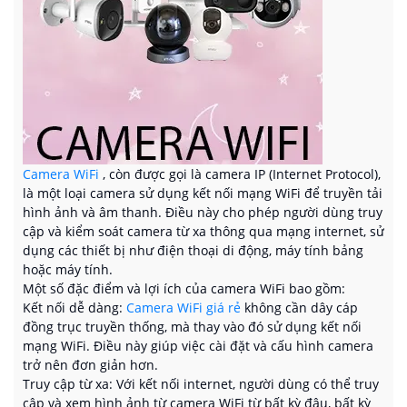
giám sát và an ninh tại những nơi không yêu cầu chất
lượng hình ảnh cao hay tính năng mạng phức tạp.
Camera WiFi
, còn được gọi là camera IP (Internet Protocol),
là một loại camera sử dụng kết nối mạng WiFi để truyền tải
hình ảnh và âm thanh. Điều này cho phép người dùng truy
cập và kiểm soát camera từ xa thông qua mạng internet, sử
dụng các thiết bị như điện thoại di động, máy tính bảng
hoặc máy tính.
Một số đặc điểm và lợi ích của camera WiFi bao gồm:
Kết nối dễ dàng:
Camera WiFi giá rẻ
không cần dây cáp
đồng trục truyền thống, mà thay vào đó sử dụng kết nối
mạng WiFi. Điều này giúp việc cài đặt và cấu hình camera
trở nên đơn giản hơn.
Truy cập từ xa: Với kết nối internet, người dùng có thể truy
cập và xem hình ảnh từ camera WiFi từ bất kỳ đâu, bất kỳ