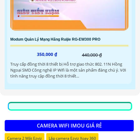
Modum Quản Lý Mạng Hãng Ruijie RG-EW300 PRO
350,000 ₫
440,000 ₫
Truy cấp đồng thời 8 thiết bị Hỗ trợ giao thức 802. 11N Hồng
Ngoại SMD Công nghệ IP Wifi là một sản phẩm đáng chú ý. Với
tính năng truy cập đồng thời 8 thiết...
CAMERA WIFI IMOU GIÁ RẺ
Camera 2 Mắt Ezviz
Lắp camera Ezviz Xoay 360