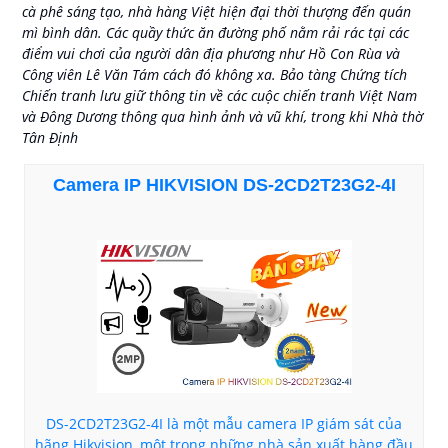
cà phê sáng tạo, nhà hàng Việt hiện đại thời thượng đến quán
camera.
mì bình dân. Các quầy thức ăn đường phố nằm rải rác tại các
Tích hợp tính năng thông minh: Một số camera IP hỗ trợ
điểm vui chơi của người dân địa phương như Hồ Con Rùa và
tính năng thông minh như nhận dạng khuôn mặt, theo dõi
Công viên Lê Văn Tám cách đó không xa. Bảo tàng Chứng tích
chuyển động, cảnh báo khi phát hiện âm thanh hoặc vượt
Chiến tranh lưu giữ thông tin về các cuộc chiến tranh Việt Nam
qua vùng cấm. Các tính năng này giúp tăng cường tính
và Đông Dương thông qua hình ảnh và vũ khí, trong khi Nhà thờ
năng an ninh và giám sát của hệ thống camera.
Tân Định
Lưu trữ đám mây: Nhiều camera IP cho phép lưu trữ dữ
liệu hình ảnh và video trên các dịch vụ đám mây. Điều này
giúp người dùng không cần phải lưu trữ dữ liệu trên thiết
Camera IP HIKVISION DS-2CD2T23G2-4I
bị cục bộ và dễ dàng truy cập lại từ bất kỳ đâu.
Tích hợp hệ thống: Camera IP có thể được tích hợp vào các
hệ thống giám sát và an ninh tổng thể, như hệ thống quản
lý video (VMS - Video Management System) hoặc hệ thống
báo động.
Camera IP đã trở thành một công nghệ tiêu chuẩn trong
lĩnh vực giám sát và an ninh, được sử dụng rộng rãi trong
các ứng dụng như nhà ở, văn phòng, cửa hàng, nhà máy,
trường học và nhiều nơi khác, nhờ vào tính linh hoạt, chất
lượng hình ảnh cao và khả năng kết nối mạng mạnh
DS-2CD2T23G2-4I là một mẫu camera IP giám sát của
hãng Hikvision, một trong những nhà sản xuất hàng đầu