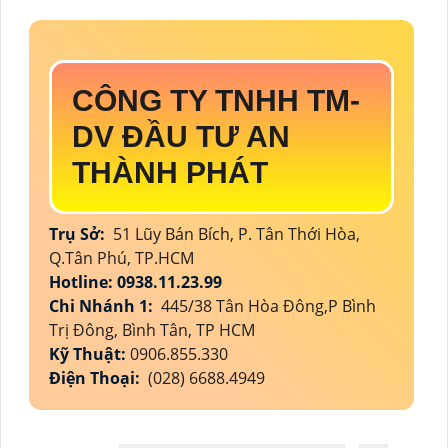
CÔNG TY TNHH TM-
DV ĐẦU TƯ AN
THÀNH PHÁT
Trụ Sở:
51 Lũy Bán Bích, P. Tân Thới Hòa,
Q.Tân Phú, TP.HCM
Hotline: 0938.11.23.99
Chi Nhánh 1:
445/38 Tân Hòa Đông,P Bình
Trị Đông, Bình Tân, TP HCM
Kỹ Thuật:
0906.855.330
Điện Thoại:
(028) 6688.4949