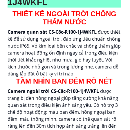
1J4WKFL
THIẾT KẾ NGOÀI TRỜI CHỐNG
THẤM NƯỚC
Camera quan sát CS-C8c-R100-1J4WKFL
được thiết
kế để sử dụng ngoài trời, đáp ứng tiêu chuẩn chống
nước IP65. Vỏ kim loại bền chắc và chống thấm giúp
camera hoạt động ổn định ngay cả trong điều kiện
thời tiết khắc nghiệt như mưa, gió hay tuyết. Với
kích thước nhỏ gọn và trọng lượng nhẹ, camera dễ
dàng lắp đặt ở bất kỳ vị trí nào.
TẦM NHÌN BAN ĐÊM RÕ NÉT
Camera ngoài trời CS-C8c-R100-1J4WKFL
được
trang bị đèn hồng ngoại giúp tăng cường khả năng
quan sát trong điều kiện ánh sáng yếu. Có hỗ trợ 3
chế độ hoạt động: màu ban đêm, hồng ngoại ban
đêm, màu thông minh, camera có thể quan sát rõ
ràng lên đến 30m tích hợp ánh sáng trắng lên đến