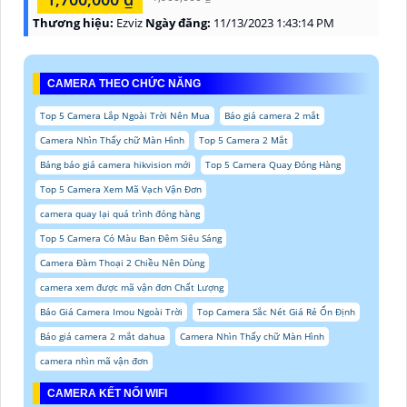
Thương hiệu:
Ezviz
Ngày đăng:
11/13/2023 1:43:14 PM
CAMERA THEO CHỨC NĂNG
Top 5 Camera Lắp Ngoài Trời Nên Mua
Báo giá camera 2 mắt
Camera Nhìn Thấy chữ Màn Hình
Top 5 Camera 2 Mắt
Bảng báo giá camera hikvision mới
Top 5 Camera Quay Đóng Hàng
Top 5 Camera Xem Mã Vạch Vận Đơn
camera quay lại quá trình đóng hàng
Top 5 Camera Có Màu Ban Đêm Siêu Sáng
Camera Đàm Thoại 2 Chiều Nên Dùng
camera xem được mã vận đơn Chất Lượng
Báo Giá Camera Imou Ngoài Trời
Top Camera Sắc Nét Giá Rẻ Ổn Định
Báo giá camera 2 mắt dahua
Camera Nhìn Thấy chữ Màn Hình
camera nhìn mã vận đơn
CAMERA KẾT NỐI WIFI