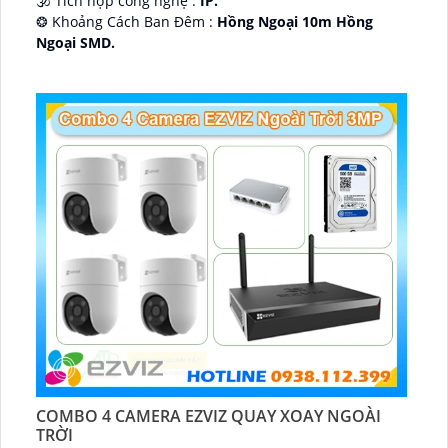
🕉️ Tích hợp công nghệ :
IP.
❂ Khoảng Cách Ban Đêm :
Hồng Ngoại 10m Hồng
Ngoại SMD.
🛡 Mẫu Camera
Dome Kim loại + Nhựa.
️📢 Ưu Điểm :
Thu Âm.
COMBO 4 CAMERA EZVIZ QUAY XOAY NGOÀI
TRỜI