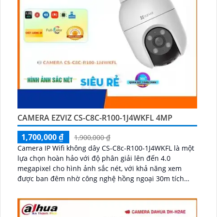
CAMERA EZVIZ CS-C8C-R100-1J4WKFL 4MP
1,700,000 ₫
1,900,000 ₫
Camera IP Wifi không dây CS-C8c-R100-1J4WKFL là một
lựa chọn hoàn hảo với độ phân giải lên đến 4.0
megapixel cho hình ảnh sắc nét, với khả năng xem
được ban đêm nhờ công nghệ hồng ngoại 30m tích
hợp ánh sáng trắng lên đến 20m cho hình ảnh ban
đêm có màu, camera này giúp giám sát hiệu quả ngày
đêm...