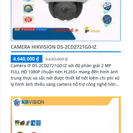
CAMERA HIKVISION DS-2CD2721G0-IZ
4,640,000 ₫
6,630,000 ₫
Camera IP DS-2CD2721G0-IZ với độ phân giải 2 MP
FULL HD 1080P chuẩn nén H.265+ mang đến hình ảnh
trung thực và sắc nét được thiết kế tiết kiệm chi phí xử
lý hình ảnh thiếu sáng camera hỗ trợ công nghệ hồng
ngoại thông minh tầm nhìn lên đến 30m sử dụng công
nghệ Progressive Scan CMOS điều khiển zoom qua
phần mềm phát hiện xâm nhập thông minh chuẩn
IP66 - POE...