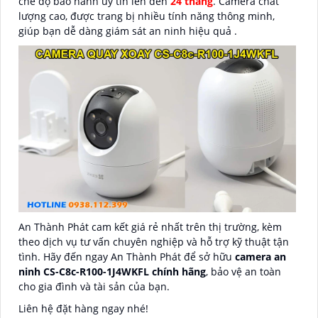
chế độ bảo hành uy tín lên đến
24 tháng
. Camera chất
lượng cao, được trang bị nhiều tính năng thông minh,
giúp bạn dễ dàng giám sát an ninh hiệu quả .
An Thành Phát cam kết giá rẻ nhất trên thị trường, kèm
theo dịch vụ tư vấn chuyên nghiệp và hỗ trợ kỹ thuật tận
tình. Hãy đến ngay An Thành Phát để sở hữu
camera an
ninh CS-C8c-R100-1J4WKFL chính hãng
, bảo vệ an toàn
cho gia đình và tài sản của bạn.
Liên hệ đặt hàng ngay nhé!