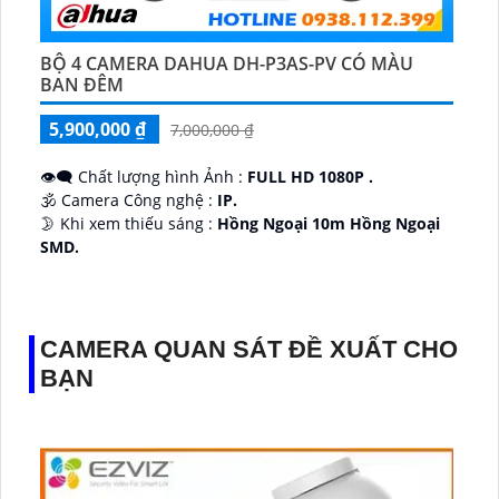
BỘ 4 CAMERA DAHUA DH-P3AS-PV CÓ MÀU
BAN ĐÊM
5,900,000 ₫
7,000,000 ₫
👁️‍🗨 Chất lượng hình Ảnh :
FULL HD 1080P .
🕉️ Camera Công nghệ :
IP.
🌛 Khi xem thiếu sáng :
Hồng Ngoại 10m Hồng Ngoại
SMD.
♊ Camera Thiết Kế
Dome Kim loại + Nhựa.
️💎 Chức Năng :
Thu Âm.
CAMERA QUAN SÁT ĐỀ XUẤT CHO
BẠN