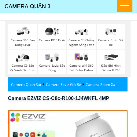
Camera Ezviz Giá
Camera 360 Báo
Camera POE Ezviz
Camera Có Chống
Rẻ
Động Ezviz
Ngược Sáng Ezviz
Camera Có Bảo
Camera Ezviz Báo
Camera Wifi 360
Đầu Ghi Hình
Vệ Vành Đai Ezviz
Động
Full Color Dahua
Dahua H.265
Camera Quan Sát
Camera Ezviz Giá Rẻ
Camera Zoom Xa
Camera EZVIZ CS-C8c-R100-1J4WKFL 4MP