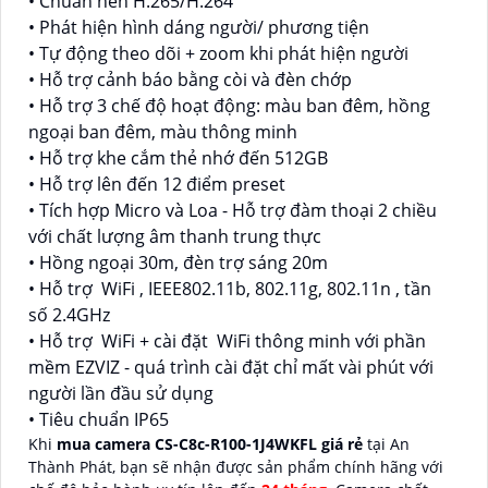
• Chuấn nén H.265/H.264
• Phát hiện hình dáng người/ phương tiện
• Tự động theo dõi + zoom khi phát hiện người
• Hỗ trợ cảnh báo bằng còi và đèn chớp
• Hỗ trợ 3 chế độ hoạt động: màu ban đêm, hồng
ngoại ban đêm, màu thông minh
• Hỗ trợ khe cắm thẻ nhớ đến 512GB
• Hỗ trợ lên đến 12 điểm preset
• Tích hợp Micro và Loa - Hỗ trợ đàm thoại 2 chiều
với chất lượng âm thanh trung thực
• Hồng ngoại 30m, đèn trợ sáng 20m
• Hỗ trợ WiFi , IEEE802.11b, 802.11g, 802.11n , tần
số 2.4GHz
• Hỗ trợ WiFi + cài đặt WiFi thông minh với phần
mềm EZVIZ - quá trình cài đặt chỉ mất vài phút với
người lần đầu sử dụng
• Tiêu chuẩn IP65
Khi
mua camera CS-C8c-R100-1J4WKFL giá rẻ
tại An
Thành Phát, bạn sẽ nhận được sản phẩm chính hãng với