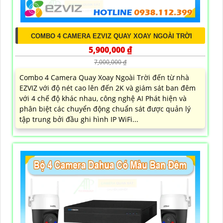
COMBO 4 CAMERA EZVIZ QUAY XOAY NGOÀI TRỜI
5,900,000 ₫
7,000,000 ₫
Combo 4 Camera Quay Xoay Ngoài Trời đến từ nhà
EZVIZ với độ nét cao lên đến 2K và giám sát ban đêm
với 4 chế độ khác nhau, công nghệ AI Phát hiện và
phân biệt các chuyển động chuẩn sát được quản lý
tập trung bởi đầu ghi hình IP WiFi...