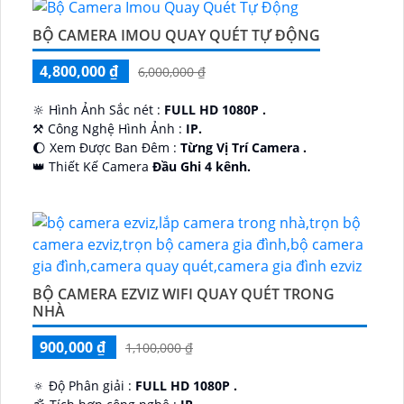
BỘ CAMERA IMOU QUAY QUÉT TỰ ĐỘNG
4,800,000 ₫
6,000,000 ₫
🔆 Hình Ảnh Sắc nét :
FULL HD 1080P .
⚒ Công Nghệ Hình Ảnh :
IP.
🌔 Xem Được Ban Đêm :
Từng Vị Trí Camera .
👑 Thiết Kế Camera
Đầu Ghi 4 kênh.
️🔮 Đặt Điểm :
Công Nghệ AI.
BỘ CAMERA EZVIZ WIFI QUAY QUÉT TRONG
NHÀ
900,000 ₫
1,100,000 ₫
🔅 Độ Phân giải :
FULL HD 1080P .