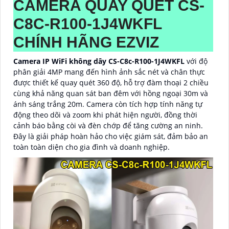
CAMERA QUAY QUÉT CS-
C8C-R100-1J4WKFL
CHÍNH HÃNG EZVIZ
Camera IP WiFi không dây CS-C8c-R100-1J4WKFL
với độ
phân giải 4MP mang đến hình ảnh sắc nét và chân thực
được thiết kế quay quét 360 độ, hỗ trợ đàm thoại 2 chiều
cùng khả năng quan sát ban đêm với hồng ngoại 30m và
ánh sáng trắng 20m. Camera còn tích hợp tính năng tự
động theo dõi và zoom khi phát hiện người, đồng thời
cảnh báo bằng còi và đèn chớp để tăng cường an ninh.
Đây là giải pháp hoàn hảo cho việc giám sát, đảm bảo an
toàn toàn diện cho gia đình và doanh nghiệp.