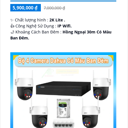
5,900,000 ₫
7,000,000 ₫
✨ Chất lượng hình :
2K Lite .
👍 Công Nghệ Sử Dụng :
IP Wifi.
🌙 Khoảng Cách Ban Đêm :
Hồng Ngoại 30m Có Màu
Ban Ðêm.
🕉️ Cấu Tạo Camera
IP67 xoay 360.
️📡 Ưu Điểm :
Thu Âm Và Loa.