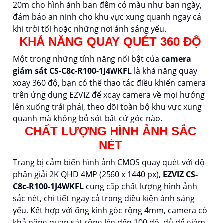
20m cho hình ảnh ban đêm có màu như ban ngày,
đảm bảo an ninh cho khu vực xung quanh ngay cả
khi trời tối hoặc những nơi ánh sáng yếu.
KHẢ NĂNG QUAY QUÉT 360 ĐỘ
Một trong những tính năng nổi bật của
camera
giám sát CS-C8c-R100-1J4WKFL
là khả năng quay
xoay 360 độ, bạn có thể thao tác điều khiển camera
trên ứng dụng EZVIZ để xoay camera về mọi hướng
lên xuống trái phải, theo dõi toàn bộ khu vực xung
quanh mà không bỏ sót bất cứ góc nào.
CHẤT LƯỢNG HÌNH ẢNH SẮC
NÉT
Trang bị cảm biến hình ảnh CMOS quay quét với độ
phân giải 2K QHD 4MP (2560 x 1440 px),
EZVIZ CS-
C8c-R100-1J4WKFL
cung cấp chất lượng hình ảnh
sắc nét, chi tiết ngay cả trong điều kiện ánh sáng
yếu. Kết hợp với ống kính góc rộng 4mm, camera có
khả năng quan sát rộng lên đến 100 độ, đủ để giám