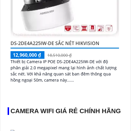
DS-2DE4A225IW-DE SẮC NÉT HIKVISION
12,960,000 ₫
18,510,000 ₫
Thiết bị Camera IP POE DS-2DE4A225IW-DE với độ
phân giải 2.0 megapixel mang lại hình ảnh chất lượng
sắc nét. Với khả năng quan sát ban đêm thông qua
hồng ngoại 50m, camera này......
CAMERA WIFI GIÁ RẺ CHÍNH HÃNG