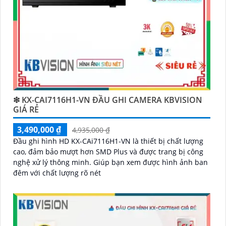
️🥈
3:
"Chúng tôi cam kết cung cấp Camera Kbvision
chính hãng với chiết khấu cao nhất trên thị trường.
Hãy đến với chúng tôi để trải nghiệm dịch vụ tốt nhất
và nhận được sự tư vấn chuyên nghiệp về giải pháp an
ninh cần thiết!"
Hy vọng những câu giới thiệu trên sẽ giúp bạn thành
công trong việc tiếp cận khách hàng và tăng cơ hội
bán hàng của bạn. Nếu có bất kỳ yêu cầu hay câu hỏi
❇ KX-CAI7116H1-VN ĐẦU GHI CAMERA KBVISION
nào khác, bạn có thể chia sẻ để tôi hỗ trợ bạn tốt hơn!
GIÁ RẺ
3,490,000 ₫
4,935,000 ₫
Đầu ghi hình HD KX-CAi7116H1-VN là thiết bị chất lượng
cao, đảm bảo mượt hơn SMD Plus và được trang bị công
nghệ xử lý thông minh. Giúp bạn xem được hình ảnh ban
đêm với chất lượng rõ nét
'