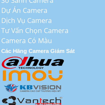
So Sánh Camera
Dự Án Camera
Dịch Vụ Camera
Tư Vấn Chọn Camera
Camera Có Màu
Các Hãng Camera Giám Sát