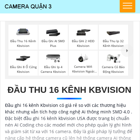
Đầu Thu 16 Kênh
Đầu Ghi AI SMD
Đầu GHi 2 HDD
Đầu Thu Ip 32
Kbvision
Plus
Kbvision
Kênh Kbvision
Camera Wifi
Đầu Ghi 8 Ổ Cứng
Đầu Ghi Ip 4
Camera Có Báo
Kbvision Ngoài
Kbvision
Camera Kbvision
Động Kbvision
Trời
ĐẦU THU 16 KÊNH KBVISION
Đầu ghi 16 kênh Kbvision có giá rẻ so với các thương hiệu
khác nhưng vẫn tích hợp công nghệ Ai thông minh SMD 4.0 .
Đặc biệt đầu ghi 16 kênh kbvision USA được trang bị chuẩn
nén AI Coding cho các model mới cho phép quản lý ghi hình
và giám sát từ xa với 16 camera. Đây là giải pháp lý tưởng để
nâng cấp hệ thống camera cũ lên hệ thống camera AI thông