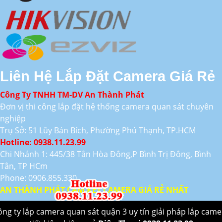
Liên Hệ Lắp Đặt Camera Giá Rẻ
Công Ty TNHH TM-DV An Thành Phát
Đơn vị thi công lắp đặt hệ thống camera quan sát chuyên
nghiệp
Trụ Sở: 51 Lũy Bán Bích, Phường Phú Thạnh, TP.HCM
Hotline: 0938.11.23.99
Chi Nhánh 1: 445/38 Tân Hòa Đông,P Bình Trị Đông, Bình
Tân, TP HCm
Phone: 0906.855.330
AN THÀNH PHÁT CAM KẾT CAMERA GIÁ RẺ NHẤT
ông ty lắp camera quan sát quận 3 uy tín giải pháp lắp came