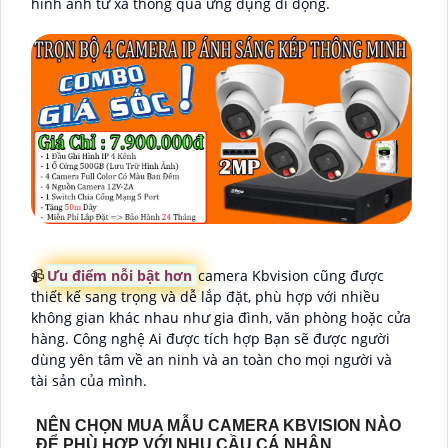
hình ảnh từ xa thông qua ứng dụng di động.
📹
Ưu điểm nỗi bật hơn
camera Kbvision cũng được
thiết kế sang trọng và dễ lắp đặt, phù hợp với nhiều
không gian khác nhau như gia đình, văn phòng hoặc cửa
hàng. Công nghệ Ai được tích hợp Bạn sẽ được người
dùng yên tâm về an ninh và an toàn cho mọi người và
tài sản của mình.
NÊN CHỌN MUA MẪU CAMERA KBVISION NÀO
ĐỂ PHÙ HỢP VỚI NHU CẦU CÁ NHÂN