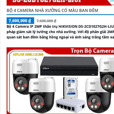
BỘ 4 CAMERA NHÀ XƯỞNG CÓ MÀU BAN ĐÊM
7,600,000 ₫
7,600,000 ₫
Bộ 4 Camera IP 2MP thân trụ HIKVISION DS-2CD1027G2H-LIUF
pháp giám sát lý tưởng cho nhà xưởng. Với độ phân giải 2MP, hỗ trợ
quan sát ban đêm bằng hồng ngoại và ánh sáng trắng tầm x