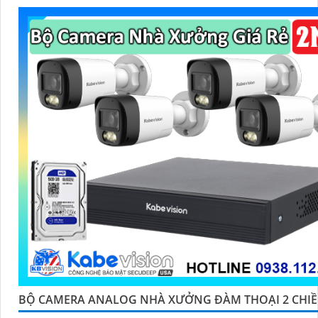
thông minh, giúp đảm bảo an toàn tuyệt đối cho khu vực k
BỘ CAMERA ANALOG NHÀ XƯỞNG ĐÀM THOẠI 2 CHI