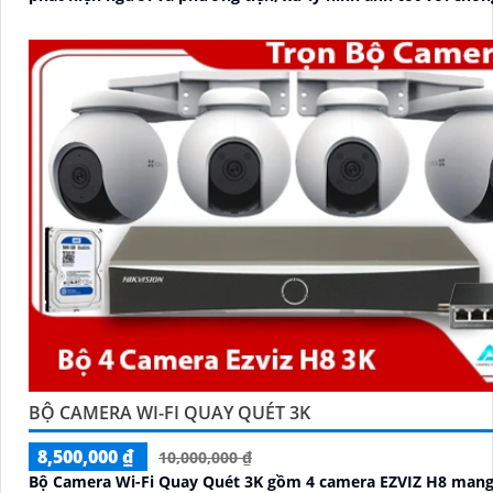
sáng DWDR, BLC, giảm nhiễu 3D DNR
BỘ CAMERA WI-FI QUAY QUÉT 3K
8,500,000 ₫
10,000,000 ₫
Bộ Camera Wi-Fi Quay Quét 3K gồm 4 camera EZVIZ H8 man