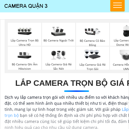
Lắp Camera Trọn Bộ
Bộ Camera Ngoài Trời
Lắp Camer
Bộ Camera Có Báo
Ultra HD
Dome Wi
Đông
Bộ Camera Ghi Âm
Lắp Camera Giá Rẻ
Lắp Camera Giá Rẻ
Camera Hồn
Hikvision
Sắc Nét
Trọn Gói
UM
LẮP CAMERA TRỌN BỘ GIÁ 
Dịch vụ lắp camera trọn gói với nhiều ưu điểm so với khách hàng
đặt. có thể xem hình ảnh qua nhiều thiết bị như ti vi, điện thoại
tính, mang lại sự linh hoạt trong việc giám sát. Với giải pháp
Lắp
trọn bộ
bạn sẽ có hệ thống ổn định và chi phí phù hợp với chất 
đặt nhiều camera cùng lúc sẽ giúp tiết kiệm chi phí tối đa, đảm
ninh hiệu quả cao cho nhu cầu sử dụng camera.