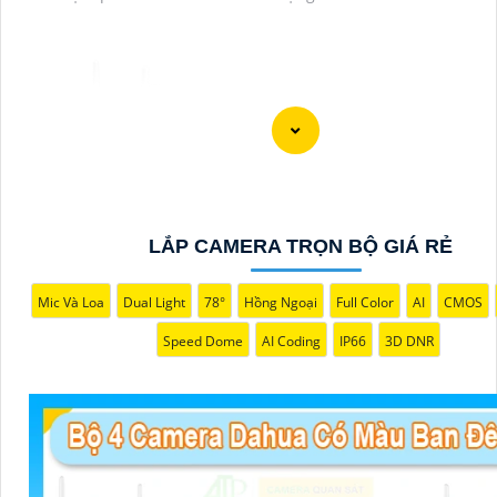
LẮP CAMERA TRỌN BỘ GIÁ RẺ
Mic Và Loa
Dual Light
78°
Hồng Ngoại
Full Color
AI
CMOS
'
Speed Dome
AI Coding
IP66
3D DNR