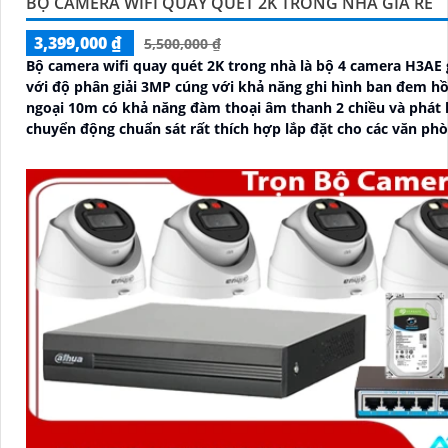
BỘ CAMERA WIFI QUAY QUÉT 2K TRONG NHÀ GIÁ RẺ
3,399,000 ₫
5,500,000 ₫
Bộ camera wifi quay quét 2K trong nhà là bộ 4 camera H3AE 
với độ phân giải 3MP cúng với khả năng ghi hình ban đem h
ngoại 10m có khả năng đàm thoại âm thanh 2 chiều và phát 
chuyển động chuẩn sát rất thích hợp lắp đặt cho các văn phò
đình, những vị trí giám sát yêu cầu camera vừa có thể giám 
vừa có thể đàm thoại được âm thanh 2 chiều.