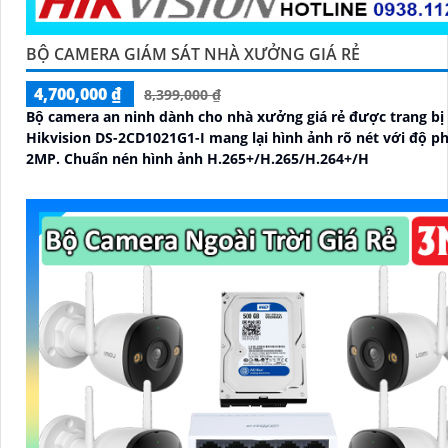
BỘ CAMERA GIÁM SÁT NHÀ XƯỞNG GIÁ RẺ
4,700,000 ₫
8,399,000 ₫
Bộ camera an ninh dành cho nhà xưởng giá rẻ được trang bị
Hikvision DS-2CD1021G1-I mang lại hình ảnh rõ nét với độ ph
2MP. Chuẩn nén hình ảnh H.265+/H.265/H.264+/H