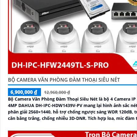
BỘ CAMERA VĂN PHÒNG ĐÀM THOẠI SIÊU NÉT
6,900,000 ₫
12,960,000 ₫
Bộ Camera Văn Phòng Đàm Thoại Siêu Nét là bộ 4 Camera I
4MP DAHUA DH-IPC-HDW1439V-PV mang lại hình ảnh sắc né
phân giải 2560×1440, hỗ trợ chống ngược sáng WDR 120dB, 
cân bằng trắng, chống nhiễu 3D-DNR. Tích hợp loa, mic đàm thoại hai
chiều, chiếu sáng kép LED ánh sáng ấm và hồng ngoại 30m, c
năng phát hiện con người, giúp giám sát hiệu quả ngày đêm