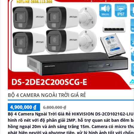
BỘ 4 CAMERA NGOÀI TRỜI GIÁ RẺ
4,900,000 ₫
6,800,000 ₫
Bộ 4 Camera Ngoài Trời Giá Rẻ HIKVISION DS-2CD1021G2-LIU
hình rõ nét với độ phân giải 2MP, hỗ trợ quan sát ban đêm 
hồng ngoại 20m và ánh sáng trắng 15m. Camera có micro thu âm,
phát hiện người và phương tiện, xử lý hình ảnh tốt với chố