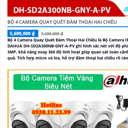
BỘ 4 CAMERA QUAY QUÉT ĐÀM THOẠI HAI CHIỀU
5,600,000 ₫
5,600,000 ₫
Bộ 4 Camera Quay Quét Đàm Thoại Hai Chiều là Bộ Camera I
DAHUA DH-SD2A300NB-GNY-A-PV ghi hình sắc nét với độ phâ
3MP, khả năng xoay 360 độ linh hoạt giúp quan sát toàn cản
quả. Tích hợp micro và loa, hỗ trợ đàm thoại hai chiều rõ rà