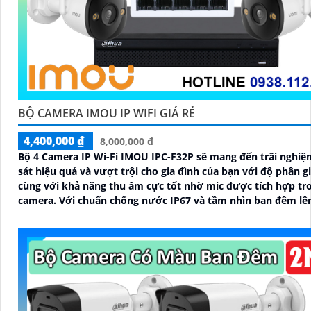
BỘ CAMERA IMOU IP WIFI GIÁ RẺ
4,400,000 ₫
8,000,000 ₫
Bộ 4 Camera IP Wi-Fi IMOU IPC-F32P sẽ mang đến trãi nghi
sát hiệu quả và vượt trội cho gia đình của bạn với độ phân g
cùng với khả năng thu âm cực tốt nhờ mic được tích hợp tr
camera. Với chuẩn chống nước IP67 và tầm nhìn ban đêm lên tới
30m giúp giám sát ngoài trời vượt trội cả ngày lẫn đêm