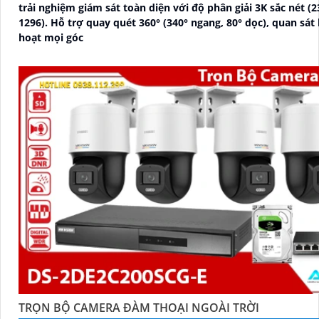
trải nghiệm giám sát toàn diện với độ phân giải 3K sắc nét (2
1296). Hỗ trợ quay quét 360° (340° ngang, 80° dọc), quan sát linh
hoạt mọi góc
TRỌN BỘ CAMERA ĐÀM THOẠI NGOÀI TRỜI