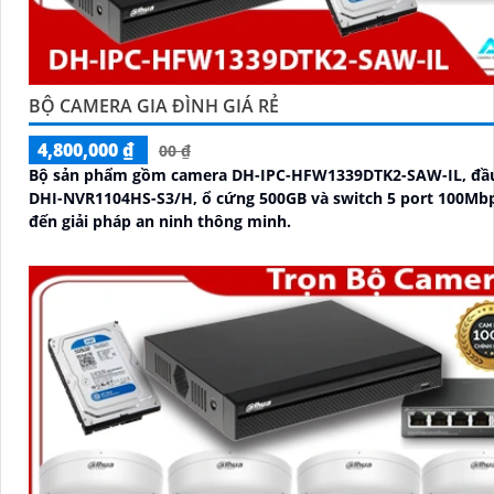
BỘ CAMERA GIA ĐÌNH GIÁ RẺ
4,800,000 ₫
00 ₫
Bộ sản phẩm gồm camera DH-IPC-HFW1339DTK2-SAW-IL, đầu
DHI-NVR1104HS-S3/H, ổ cứng 500GB và switch 5 port 100M
đến giải pháp an ninh thông minh.