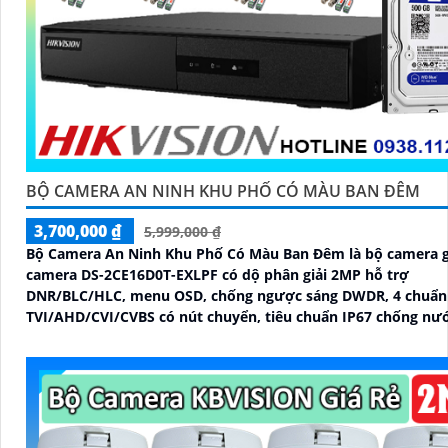
BỘ CAMERA AN NINH KHU PHỐ CÓ MÀU BAN ĐÊM
3,700,000 ₫
5,999,000 ₫
Bộ Camera An Ninh Khu Phố Có Màu Ban Đêm là bộ camera 
camera DS-2CE16D0T-EXLPF có dộ phân giải 2MP hỗ trợ
DNR/BLC/HLC, menu OSD, chống ngược sáng DWDR, 4 chuẩn ti
TVI/AHD/CVI/CVBS có nút chuyển, tiêu chuẩn IP67 chống nư
tốt. Với Bộ Camera này khu phố của bạn sẽ được giám sát 2
bảo được an ninh giúp bạn thành khu phố văn hóa