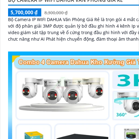
BỘ CAMERA IP WIFI DAHUA VĂN PHÒNG GIÁ RẺ
5,700,000 ₫
8,300,000 ₫
Bộ Camera IP WIFI DAHUA Văn Phòng Giá Rẻ là trọn gói 4 mắt 
với độ phân giải 3MP được quản lý bở đầu ghi hình 4 kênh Ip v
video giám sát tập trung về ổ cứng trong đầu ghi hình với đầy 
chưc năng như AI Phát hiện chuyển động, đàm thoại âm thanh
và giám sát có màu vào ban đêm