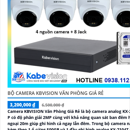
BỘ CAMERA KBVISION VĂN PHÒNG GIÁ RẺ
3,200,000 ₫
6,500,000 ₫
Camera KBVISION Văn Phòng Giá Rẻ là bộ camera analog KX-
P có độ phân giải 2MP cùng với khả năng quan sát ban đêm 
ngoại 20m giúp ghi hình cả ngay lẫn đêm. Trong bộ camera n
kèm theo 1 ổ cứng 500GB và 1 đầu ghi hình analog KX-7104T 