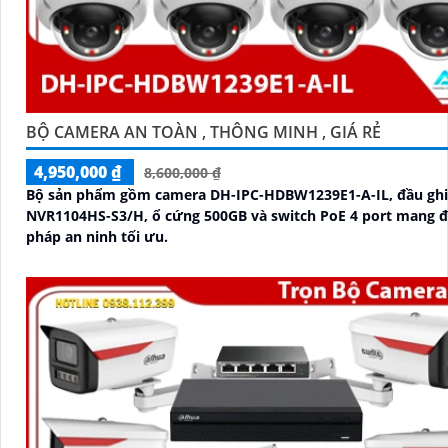
BỘ CAMERA AN TOÀN , THÔNG MINH , GIÁ RẺ
4,950,000 ₫
8,600,000 ₫
Bộ sản phẩm gồm camera DH-IPC-HDBW1239E1-A-IL, đầu ghi
NVR1104HS-S3/H, ổ cứng 500GB và switch PoE 4 port mang đ
pháp an ninh tối ưu.