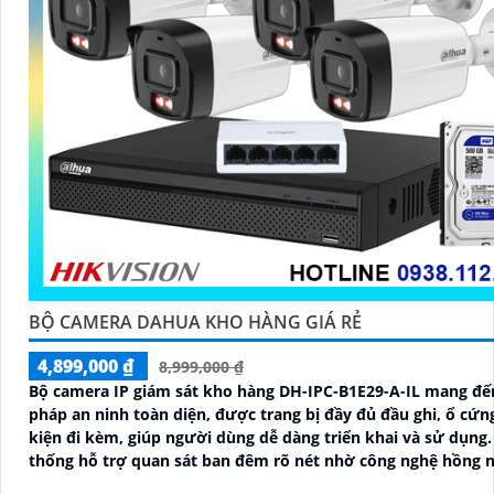
BỘ CAMERA DAHUA KHO HÀNG GIÁ RẺ
4,899,000 ₫
8,999,000 ₫
Bộ camera IP giám sát kho hàng DH-IPC-B1E29-A-IL mang đến
pháp an ninh toàn diện, được trang bị đầy đủ đầu ghi, ổ cứn
kiện đi kèm, giúp người dùng dễ dàng triển khai và sử dụng. H
thống hỗ trợ quan sát ban đêm rõ nét nhờ công nghệ hồng n
hợp đèn LED ánh sáng trắng, cùng khả năng phát hiện chuy