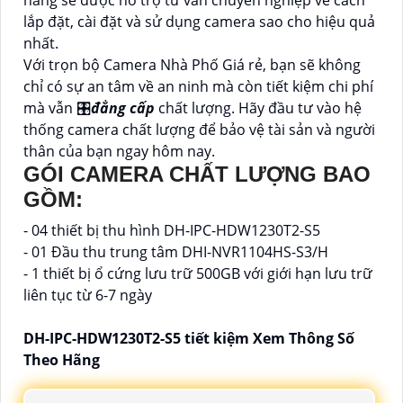
hàng sẽ được hỗ trợ tư vấn chuyên nghiệp về cách
lắp đặt, cài đặt và sử dụng camera sao cho hiệu quả
nhất.
Với trọn bộ Camera Nhà Phố Giá rẻ, bạn sẽ không
chỉ có sự an tâm về an ninh mà còn tiết kiệm chi phí
mà vẫn 🎛
đẳng cấp
chất lượng. Hãy đầu tư vào hệ
thống camera chất lượng để bảo vệ tài sản và người
thân của bạn ngay hôm nay.
GÓI CAMERA CHẤT LƯỢNG BAO
GỒM:
- 04 thiết bị thu hình DH-IPC-HDW1230T2-S5
- 01 Đầu thu trung tâm DHI-NVR1104HS-S3/H
- 1 thiết bị ổ cứng lưu trữ 500GB với giới hạn lưu trữ
liên tục từ 6-7 ngày
DH-IPC-HDW1230T2-S5 tiết kiệm Xem Thông Số
Theo Hãng