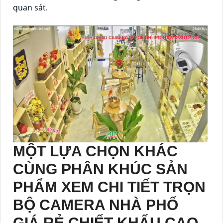
quan sát.
MỘT LỰA CHỌN KHÁC
CÙNG PHÂN KHÚC SẢN
PHẨM XEM CHI TIẾT TRỌN
BỘ CAMERA NHÀ PHỐ
GIÁ RẺ CHIẾT KHẤU CAO