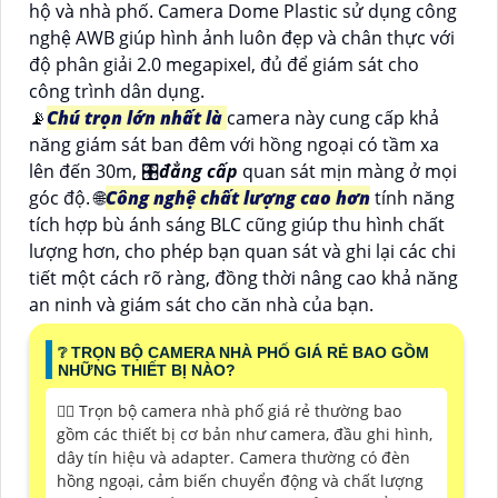
hộ và nhà phố. Camera Dome Plastic sử dụng công
nghệ AWB giúp hình ảnh luôn đẹp và chân thực với
độ phân giải 2.0 megapixel, đủ để giám sát cho
công trình dân dụng.
📡
Chú trọn lớn nhất là
camera này cung cấp khả
năng giám sát ban đêm với hồng ngoại có tầm xa
lên đến 30m, 🎛
đẳng cấp
quan sát mịn màng ở mọi
góc độ. 🌐
Công nghệ chất lượng cao hơn
tính năng
tích hợp bù ánh sáng BLC cũng giúp thu hình chất
lượng hơn, cho phép bạn quan sát và ghi lại các chi
tiết một cách rõ ràng, đồng thời nâng cao khả năng
an ninh và giám sát cho căn nhà của bạn.
❔ TRỌN BỘ CAMERA NHÀ PHỐ GIÁ RẺ BAO GỒM
NHỮNG THIẾT BỊ NÀO?
🙆‍♀️ Trọn bộ camera nhà phố giá rẻ thường bao
gồm các thiết bị cơ bản như camera, đầu ghi hình,
dây tín hiệu và adapter. Camera thường có đèn
hồng ngoại, cảm biến chuyển động và chất lượng