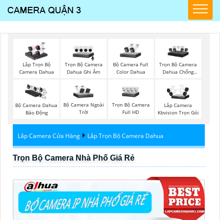
Trọn Bộ Camera
Bộ Camera Full
Trọn Bộ Camera
Lắp Trọn Bộ
Dahua Ghi Âm
Color Dahua
Dahua Chống
Camera Dahua
Trộm
Bộ Camera Ngoài
Trọn Bộ Camera
Bộ Camera Dahua
Lắp Camera
Trời
Full HD
Báo Động
Kbvision Trọn Gói
Lắp Camera Cửa Hàng
Lắp Trọn Bộ Camera Dahua
Trọn Bộ Camera Nhà Phố Giá Rẻ