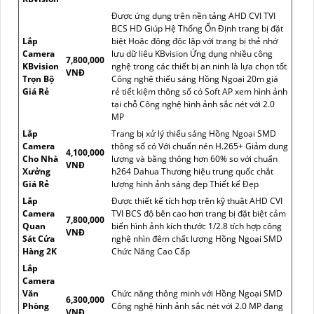
Được ứng dụng trên nền tảng AHD CVI TVI
BCS HD Giúp Hệ Thống Ổn Định trang bị đặt
Lắp
biệt Hoặc động độc lập với trang bị thẻ nhớ
Camera
lưu dữ liêu KBvision Ứng dụng nhiều công
7,800,000
KBvision
nghệ trong các thiết bị an ninh là lựa chọn tốt
VNĐ
Trọn Bộ
Công nghệ thiếu sáng Hồng Ngoại 20m giá
Giá Rẻ
rẻ tiết kiệm thông số có Soft AP xem hình ảnh
tại chỗ Công nghệ hình ảnh sắc nét với 2.0
MP
Lắp
Trang bị xử lý thiếu sáng Hồng Ngoại SMD
Camera
thông số có Với chuẩn nén H.265+ Giảm dung
4,100,000
Cho Nhà
lượng và bằng thông hơn 60% so với chuẩn
VNĐ
Xưởng
h264 Dahua Thương hiệu trung quốc chắt
Giá Rẻ
lượng hình ảnh sáng đẹp Thiết kế Đẹp
Lắp
Được thiết kế tích hợp trên kỹ thuật AHD CVI
Camera
TVI BCS độ bên cao hơn trang bị đặt biệt cảm
7,800,000
Quan
biến hình ảnh kích thước 1/2.8 tích hợp công
VNĐ
Sát Cửa
nghệ nhìn đêm chất lượng Hồng Ngoại SMD
Hàng 2K
Chức Năng Cao Cấp
Lắp
Camera
Văn
Chức năng thông minh với Hồng Ngoại SMD
6,300,000
Phòng
Công nghệ hình ảnh sắc nét với 2.0 MP đang
VNĐ