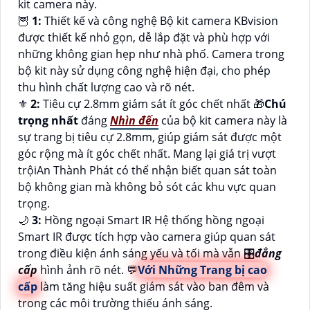
kit camera này.
🦉
1:
Thiết kế và công nghệ Bộ kit camera KBvision
được thiết kế nhỏ gọn, dễ lắp đặt và phù hợp với
những không gian hẹp như nhà phố. Camera trong
bộ kit này sử dụng công nghệ hiện đại, cho phép
thu hình chất lượng cao và rõ nét.
⚜️
2:
Tiêu cự 2.8mm giám sát ít góc chết nhất 🎁
Chú
trọng nhất
đáng
Nhìn đến
của bộ kit camera này là
sự trang bị tiêu cự 2.8mm, giúp giám sát được một
góc rộng mà ít góc chết nhất. Mang lại giá trị vượt
trộiAn Thành Phát có thể nhận biết quan sát toàn
bộ không gian mà không bỏ sót các khu vực quan
trọng.
🌙
3:
Hồng ngoại Smart IR Hệ thống hồng ngoại
Smart IR được tích hợp vào camera giúp quan sát
trong điều kiện ánh sáng yếu và tối mà vẫn 🎛
đẳng
cấp
hình ảnh rõ nét. 💬
Với Những Trang bị cao
cấp
làm tăng hiệu suất giám sát vào ban đêm và
trong các môi trường thiếu ánh sáng.