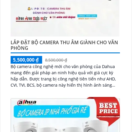
LẮP ĐẶT BỘ CAMERA THU ÂM GIÀNH CHO VĂN
PHÒNG
5,500,000 ₫
8,500,000 ₫
Bộ camera công nghệ mới cho văn phòng của Dahua
mang đến giải pháp an ninh hiệu quả với giá cực kỳ
hấp dẫn. Được trang bị công nghệ tiên tiến như AHD,
CVI, TVI, BCS, bộ camera này hiển thị hình ảnh sáng
đẹp, sắc nét và có độ phân giải cao...