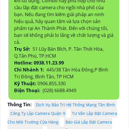
khi sử dụng. Combo này phù hợp cho nhu
cầu lắp đặt camera cho ngôi nhà phố của
bạn. Nếu đang tìm kiếm giải pháp an ninh
hiệu quả, hãy quan tâm và lựa chọn sản
phẩm tại An Thành Phát. Đến với chúng tôi,
bạn sẽ không phải lo lắng về chất lượng và giá
cả.
Trụ Sở:
51 Lũy Bán Bích, P. Tân Thới Hòa,
Q.Tân Phú, TP.HCM
Hotline: 0938.11.23.99
Chi Nhánh 1:
445/38 Tân Hòa Đông,P Bình
Trị Đông, Bình Tân, TP HCM
Kỹ Thuật:
0906.855.330
Điện Thoại:
(028) 6688.4949
Thông Tin:
Dịch Vụ Bảo Trì Hệ Thống Mạng Tần Bình
Công Ty Lắp Camera Quận 9
Tư Vấn Lắp Đặt Camera
Cho Môi Trường Cửa Hàng
Báo Giá Lắp Đặt Camera