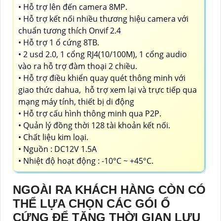
• Hỗ trợ lên đến camera 8MP.
• Hỗ trợ kết nối nhiều thương hiệu camera với
chuẩn tương thích Onvif 2.4
• Hỗ trợ 1 ổ cứng 8TB.
• 2 usd 2.0, 1 cổng RJ4(10/100M), 1 cổng audio
vào ra hỗ trợ đàm thoại 2 chiều.
• Hỗ trợ điều khiển quay quét thông minh với
giao thức dahua, hỗ trợ xem lại và trực tiếp qua
mạng máy tính, thiết bị di động
• Hỗ trợ cấu hình thông minh qua P2P.
• Quản lý đồng thời 128 tài khoản kết nối.
• Chất liệu kim loại.
• Nguồn : DC12V 1.5A
• Nhiệt độ hoạt động : -10°C ~ +45°C.
NGOÀI RA KHÁCH HÀNG CÒN CÓ
THỂ LỰA CHỌN CÁC GÓI Ổ
CỨNG ĐỂ TĂNG THỜI GIAN LƯU