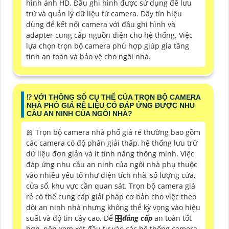
hình ảnh HD. Đầu ghi hình được sử dụng để lưu
trữ và quản lý dữ liệu từ camera. Dây tín hiệu
dùng để kết nối camera với đầu ghi hình và
adapter cung cấp nguồn điện cho hệ thống. Việc
lựa chọn trọn bộ camera phù hợp giúp gia tăng
tính an toàn và bảo vệ cho ngôi nhà.
⁉️ VỚI THÔNG SỐ CỤ THỂ CỦA TRỌN BỘ CAMERA
NHÀ PHỐ GIÁ RẺ LIỆU CÓ ĐÁP ỨNG ĐƯỢC NHU
CẦU AN NINH CỦA NGÔI NHÀ?
🎀 Trọn bộ camera nhà phố giá rẻ thường bao gồm
các camera có độ phân giải thấp, hệ thống lưu trữ
dữ liệu đơn giản và ít tính năng thông minh. Việc
đáp ứng nhu cầu an ninh của ngôi nhà phụ thuộc
vào nhiều yếu tố như diện tích nhà, số lượng cửa,
cửa sổ, khu vực cần quan sát. Trọn bộ camera giá
rẻ có thể cung cấp giải pháp cơ bản cho việc theo
dõi an ninh nhà nhưng không thể kỳ vọng vào hiệu
suất và độ tin cậy cao. Để 🎛
đẳng cấp
an toàn tốt
hơn, nên xem xét đầu tư vào các hệ thống camera