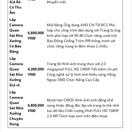
Giá Rẻ
khuyến mãi
Có Thu
Âm
Lắp
Camera
Khả Năng Ứng dụng AHD CVI TVI BCS Phù
Quan
hợp cho công trình dân dụng với Trang bị ông
6,800,000
Sát Kho
kính phù hợp với 90 độ Chức năng vượt trội
VNĐ
Xưởng
Báo Động Chống Trộm PIR thông minh với
Có Báo
chức năng trang bị đàm thoại 2 chiều
Động
Lắp
Camera
Trang Bị Hình ảnh trung thực với 2.0
Quan
4,300,000
megapixel FULL HD 1080P Tiết kiệm chi phí
Sát Kho
VNĐ
Công nghệ xử lý hình ảnh thiếu sáng Hồng
Xưởng
Ngoại SMD Chức Năng Cao Cấp
Giá rẻ
Lắp
Camera
Mượt hơn CMOS Hình ảnh sinh động khả
Quan
6,800,000
nang Hoặc động độc lập với trang bị thẻ nhớ
Sát Nhà
VNĐ
lưu dữ liêu Chất Lượng Hình FULL HD 1080P
Xưởng
2.0 MP Thích hợp xem trên điện thoại
Chuyên
Dụng