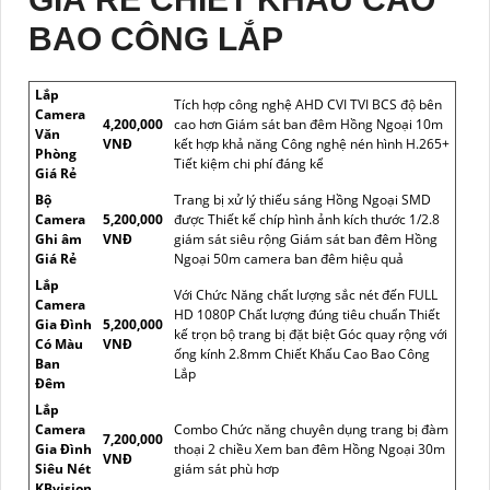
BAO CÔNG LẮP
Lắp
Tích hợp công nghệ AHD CVI TVI BCS độ bên
Camera
4,200,000
cao hơn Giám sát ban đêm Hồng Ngoại 10m
Văn
VNĐ
kết hợp khả năng Công nghệ nén hình H.265+
Phòng
Tiết kiệm chi phí đáng kể
Giá Rẻ
Bộ
Trang bị xử lý thiếu sáng Hồng Ngoại SMD
Camera
5,200,000
được Thiết kế chíp hình ảnh kích thước 1/2.8
Ghi âm
VNĐ
giám sát siêu rộng Giám sát ban đêm Hồng
Giá Rẻ
Ngoại 50m camera ban đêm hiệu quả
Lắp
Với Chức Năng chất lượng sắc nét đến FULL
Camera
HD 1080P Chất lượng đúng tiêu chuẩn Thiết
Gia Đình
5,200,000
kế trọn bộ trang bị đặt biệt Góc quay rộng với
Có Màu
VNĐ
ống kính 2.8mm Chiết Khấu Cao Bao Công
Ban
Lắp
Đêm
Lắp
Camera
Combo Chức năng chuyên dụng trang bị đàm
7,200,000
Gia Đình
thoại 2 chiều Xem ban đêm Hồng Ngoại 30m
VNĐ
Siêu Nét
giám sát phù hơp
KBvision