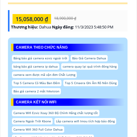
15,058,000 ₫
18,900,000 ₫
Thương hiệu:
Dahua
Ngày đăng:
11/3/2023 5:48:50 PM
CAMERA THEO CHỨC NĂNG
Bảng báo giá camera ezviz ngoài trời
Báo Giá Camera Dahua
bảng báo giá camera ip dahua
camera quay lại quá trình đóng hàng
camera xem được mã vận đơn Chất Lượng
Top 5 Camera Có Màu Ban Đêm
Top 5 Cmaera Ghi Âm Rõ Nên Dùng
Báo giá camera 2 mắt hikvision
CAMERA KẾT NỐI WIFI
Camera Wifi Ezviz Xoay 360 Độ Chính Hãng chất lượng tốt
Camera Ngoài Trời Kbone
Lắp camera wifi Imou tích hợp báo động
Camera Wifi 360 Full Color Dahua