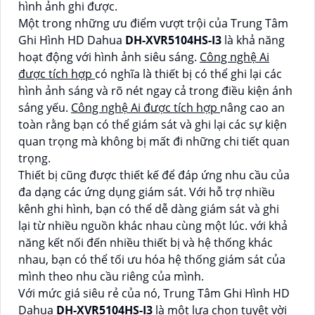
hình ảnh ghi được.
Một trong những ưu điểm vượt trội của Trung Tâm
Ghi Hình HD Dahua
DH-XVR5104HS-I3
là khả năng
hoạt động với hình ảnh siêu sáng.
Công nghệ Ai
được tích hợp
có nghĩa là thiết bị có thể ghi lại các
hình ảnh sáng và rõ nét ngay cả trong điều kiện ánh
sáng yếu.
Công nghệ Ai được tích hợp
nâng cao an
toàn rằng bạn có thể giám sát và ghi lại các sự kiện
quan trọng mà không bị mất đi những chi tiết quan
trọng.
Thiết bị cũng được thiết kế để đáp ứng nhu cầu của
đa dạng các ứng dụng giám sát. Với hỗ trợ nhiều
kênh ghi hình, bạn có thể dễ dàng giám sát và ghi
lại từ nhiều nguồn khác nhau cùng một lúc. với khả
năng kết nối đến nhiều thiết bị và hệ thống khác
nhau, bạn có thể tối ưu hóa hệ thống giám sát của
mình theo nhu cầu riêng của mình.
Với mức giá siêu rẻ của nó, Trung Tâm Ghi Hình HD
Dahua
DH-XVR5104HS-I3
là một lựa chọn tuyệt vời