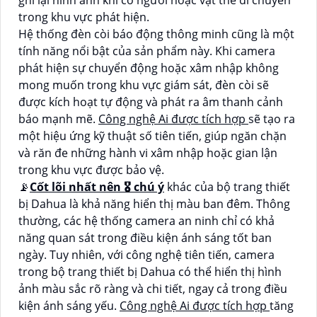
ghi lại hình ảnh khi có người hoặc vật thể di chuyển
trong khu vực phát hiện.
Hệ thống đèn còi báo động thông minh cũng là một
tính năng nổi bật của sản phẩm này. Khi camera
phát hiện sự chuyển động hoặc xâm nhập không
mong muốn trong khu vực giám sát, đèn còi sẽ
được kích hoạt tự động và phát ra âm thanh cảnh
báo mạnh mẽ.
Công nghệ Ai được tích hợp
sẽ tạo ra
một hiệu ứng kỹ thuật số tiên tiến, giúp ngăn chặn
và răn đe những hành vi xâm nhập hoặc gian lận
trong khu vực được bảo vệ.
📡
Cốt lõi nhất nên 🎖️ chú ý
khác của bộ trang thiết
bị Dahua là khả năng hiển thị màu ban đêm. Thông
thường, các hệ thống camera an ninh chỉ có khả
năng quan sát trong điều kiện ánh sáng tốt ban
ngày. Tuy nhiên, với công nghệ tiên tiến, camera
trong bộ trang thiết bị Dahua có thể hiển thị hình
ảnh màu sắc rõ ràng và chi tiết, ngay cả trong điều
kiện ánh sáng yếu.
Công nghệ Ai được tích hợp
tăng