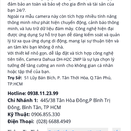
đảm bảo an toàn và bảo vệ cho gia đình và tài sản của
bạn 24/7.
Ngoài ra mẫu camera này còn tích hợp nhiều tính năng
thông minh như phát hiện chuyển động, cảnh báo thông
minh, và lưu trữ dữ liệu đám mây. Công nghệ hiện đại
được ứng dụng Sự hỗ trợ bạn dễ dàng kiểm soát và quản
lý từ xa qua ứng dụng di động, mang lại sự thuận tiện và
an tâm khi bạn không ở nhà.
Với thiết kế nhỏ gọn, dễ lắp đặt và tích hợp công nghệ
tiên tiến, Camera Dahua DH-H2C 2MP là sự lựa chọn lý
tưởng để tăng cường an ninh cho không gian cá nhân
hoặc tập thể của bạn.
Trụ Sở:
51 Lũy Bán Bích, P. Tân Thới Hòa, Q.Tân Phú,
TP.HCM
Hotline: 0938.11.23.99
Chi Nhánh 1:
445/38 Tân Hòa Đông,P Bình Trị
Đông, Bình Tân, TP HCM
Kỹ Thuật:
0906.855.330
Điện Thoại:
(028) 6688.4949