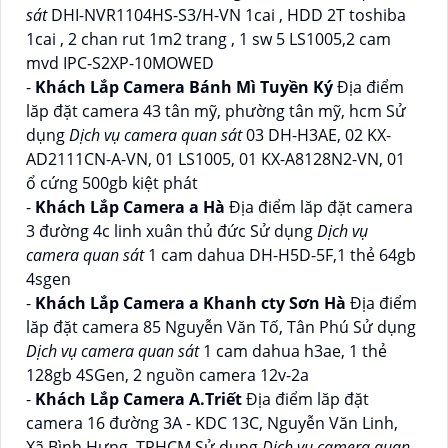
sát
DHI-NVR1104HS-S3/H-VN 1cai , HDD 2T toshiba
1cai , 2 chan rut 1m2 trang , 1 sw 5 LS1005,2 cam
mvd IPC-S2XP-10MOWED
-
Khách Lắp Camera Bánh Mì Tuyền Ký
Địa điểm
lăp đặt camera 43 tân mỹ, phường tân mỹ, hcm Sử
dụng
Dịch vụ camera quan sát
03 DH-H3AE, 02 KX-
AD2111CN-A-VN, 01 LS1005, 01 KX-A8128N2-VN, 01
ổ cứng 500gb kiệt phát
-
Khách Lắp Camera a Hà
Địa điểm lăp đặt camera
3 đường 4c linh xuân thủ đức Sử dụng
Dịch vụ
camera quan sát
1 cam dahua DH-H5D-5F,1 thẻ 64gb
4sgen
-
Khách Lắp Camera a Khanh cty Sơn Hà
Địa điểm
lăp đặt camera 85 Nguyễn Văn Tố, Tân Phú Sử dụng
Dịch vụ camera quan sát
1 cam dahua h3ae, 1 thẻ
128gb 4SGen, 2 nguồn camera 12v-2a
-
Khách Lắp Camera A.Triết
Địa điểm lăp đặt
camera 16 đường 3A - KDC 13C, Nguyễn Văn Linh,
Xã Bình Hưng, TPHCM Sử dụng
Dịch vụ camera quan