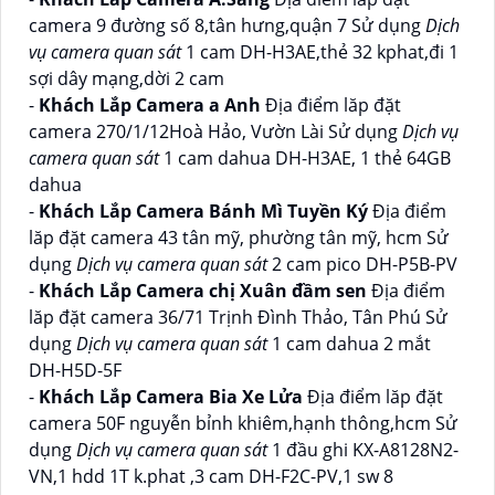
camera 9 đường số 8,tân hưng,quận 7 Sử dụng
Dịch
vụ camera quan sát
1 cam DH-H3AE,thẻ 32 kphat,đi 1
sợi dây mạng,dời 2 cam
-
Khách Lắp Camera a Anh
Địa điểm lăp đặt
camera 270/1/12Hoà Hảo, Vườn Lài Sử dụng
Dịch vụ
camera quan sát
1 cam dahua DH-H3AE, 1 thẻ 64GB
dahua
-
Khách Lắp Camera Bánh Mì Tuyền Ký
Địa điểm
lăp đặt camera 43 tân mỹ, phường tân mỹ, hcm Sử
dụng
Dịch vụ camera quan sát
2 cam pico DH-P5B-PV
-
Khách Lắp Camera chị Xuân đầm sen
Địa điểm
lăp đặt camera 36/71 Trịnh Đình Thảo, Tân Phú Sử
dụng
Dịch vụ camera quan sát
1 cam dahua 2 mắt
DH-H5D-5F
-
Khách Lắp Camera Bia Xe Lửa
Địa điểm lăp đặt
camera 50F nguyễn bỉnh khiêm,hạnh thông,hcm Sử
dụng
Dịch vụ camera quan sát
1 đầu ghi KX-A8128N2-
VN,1 hdd 1T k.phat ,3 cam DH-F2C-PV,1 sw 8