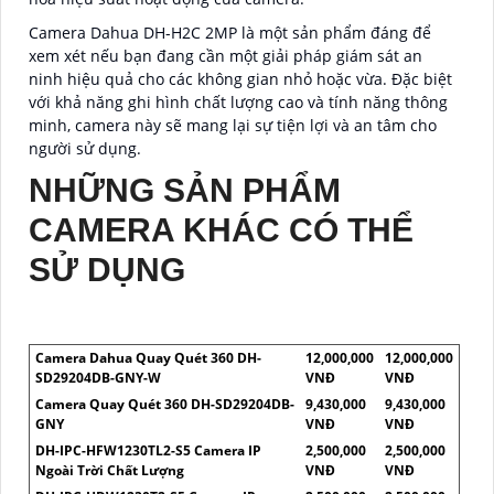
Camera Dahua DH-H2C 2MP là một sản phẩm đáng để
xem xét nếu bạn đang cần một giải pháp giám sát an
ninh hiệu quả cho các không gian nhỏ hoặc vừa. Đặc biệt
với khả năng ghi hình chất lượng cao và tính năng thông
minh, camera này sẽ mang lại sự tiện lợi và an tâm cho
người sử dụng.
NHỮNG SẢN PHẨM
CAMERA KHÁC CÓ THỂ
SỬ DỤNG
Camera Dahua Quay Quét 360 DH-
12,000,000
12,000,000
SD29204DB-GNY-W
VNĐ
VNĐ
Camera Quay Quét 360 DH-SD29204DB-
9,430,000
9,430,000
GNY
VNĐ
VNĐ
DH-IPC-HFW1230TL2-S5 Camera IP
2,500,000
2,500,000
Ngoài Trời Chất Lượng
VNĐ
VNĐ