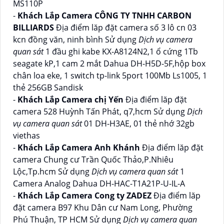
MS110P
-
Khách Lắp Camera CÔNG TY TNHH CARBON
BILLIARDS
Địa điểm lăp đặt camera số 3 lô cn 03
kcn đồng văn, ninh bình Sử dụng
Dịch vụ camera
quan sát
1 đầu ghi kabe KX-A8124N2,1 ổ cứng 1Tb
seagate kP,1 cam 2 mắt Dahua DH-H5D-5F,hộp box
chân loa eke, 1 switch tp-link 5port 100Mb Ls1005, 1
thẻ 256GB Sandisk
-
Khách Lắp Camera chị Yến
Địa điểm lăp đặt
camera 528 Huỳnh Tấn Phát, q7,hcm Sử dụng
Dịch
vụ camera quan sát
01 DH-H3AE, 01 thẻ nhớ 32gb
viethas
-
Khách Lắp Camera Anh Khánh
Địa điểm lăp đặt
camera Chung cư Trần Quốc Thảo,P.Nhiêu
Lộc,Tp.hcm Sử dụng
Dịch vụ camera quan sát
1
Camera Analog Dahua DH-HAC-T1A21P-U-IL-A
-
Khách Lắp Camera Cong ty ZADEZ
Địa điểm lăp
đặt camera B97 Khu Dân cư Nam Long, Phường
Phú Thuận, TP HCM Sử dụng
Dịch vụ camera quan