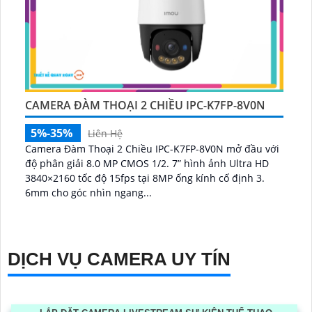
CAMERA ĐÀM THOẠI 2 CHIỀU IPC-K7FP-8V0N
5%-35%
Liên Hệ
Camera Đàm Thoại 2 Chiều IPC-K7FP-8V0N mở đầu với
độ phân giải 8.0 MP CMOS 1/2. 7” hình ảnh Ultra HD
3840×2160 tốc độ 15fps tại 8MP ống kính cố định 3.
6mm cho góc nhìn ngang...
DỊCH VỤ CAMERA UY TÍN