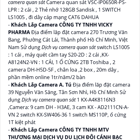
camera quan sát
Camera quan sát VSC-IP0650R-PS-
LPR : 2 cái , 2 Thẻ nhớ 128GB Sandisk , 1 SWITCH
LS1005 , đi dây cáp mạng CAT6 DAHUA
-
Khách Lắp Camera CÔNG TY TNHH VICKY
PHARMA
Địa điểm lăp đặt camera 270 Trương Văn
Bang, Phường Cát Lái, Thành phố Hồ Chí Minh, Việt
Nam Sử dụng
Dịch vụ camera quan sát
switch LS1005
: 1 cái , máy quét cầm tay S20-2D : 2 cái ,KX-
A8124N2-VN : 1 CÁI, 1 Ổ CỨNG 2TB Toshiba , 2
camera DH-H5D-5F , chân loa ,2 box , 20m dây ,
phần mềm online 1tr/năm/2 bàn
-
Khách Lắp Camera A. Tú
Địa điểm lăp đặt camera
39 Nguyễn Văn Săng, Tân Sơn Nhì, Hồ Chí Minh Sử
dụng
Dịch vụ camera quan sát
1 KX-A4K8116N3
,Camera: 9 cam DH - H3AE, 3 cam KX - AD2111CN-A-
VN 2 switch KX-SW406-36 1 switch MS110P, ổ cứng
1T kiệt phát
-
Khách Lắp Camera CÔNG TY TNHH MTV
THƯƠNG MẠI DỊCH VỤ DU LỊCH ĐÔI CÁNH BẠC