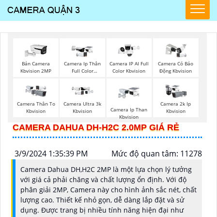
Bán Camera
Camera Ip Thân
Camera IP AI Full
Camera Có Báo
Kbvision 2MP
Full Color
Color Kbvision
Động Kbvision
Kbvision
Camera Thân To
Camera Ultra 3k
Camera 2k Ip
Camera Ip Than
Kbvision
Kbvision
Kbvision
Kbvision
CAMERA DAHUA DH-H2C 2.0MP GIÁ RẺ
3/9/2024 1:35:39 PM
Mức độ quan tâm: 11278
Camera Dahua DH,H2C 2MP là một lựa chọn lý tưởng
với giá cả phải chăng và chất lượng ổn định. Với độ
phân giải 2MP, Camera này cho hình ảnh sắc nét, chất
lượng cao. Thiết kế nhỏ gọn, dễ dàng lắp đặt và sử
dụng. Được trang bị nhiều tính năng hiện đại như