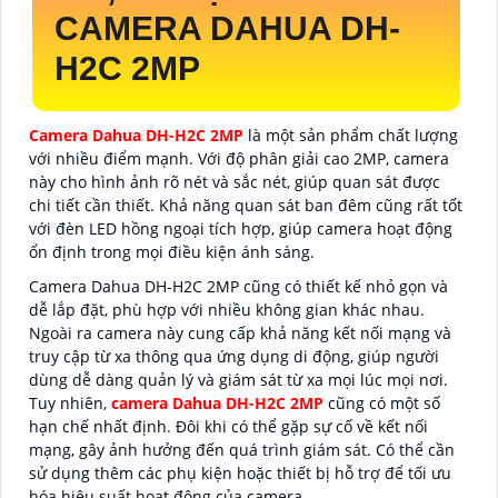
CAMERA DAHUA DH-
H2C 2MP
Camera Dahua DH-H2C 2MP
là một sản phẩm chất lượng
với nhiều điểm mạnh. Với độ phân giải cao 2MP, camera
này cho hình ảnh rõ nét và sắc nét, giúp quan sát được
chi tiết cần thiết. Khả năng quan sát ban đêm cũng rất tốt
với đèn LED hồng ngoại tích hợp, giúp camera hoạt động
ổn định trong mọi điều kiện ánh sáng.
Camera Dahua DH-H2C 2MP cũng có thiết kế nhỏ gọn và
dễ lắp đặt, phù hợp với nhiều không gian khác nhau.
Ngoài ra
camera này cung cấp khả năng kết nối mạng và
truy cập từ xa thông qua ứng dụng di động, giúp người
dùng dễ dàng quản lý và giám sát từ xa mọi lúc mọi nơi.
Tuy nhiên,
camera Dahua DH-H2C 2MP
cũng có một số
hạn chế nhất định. Đôi khi có thể gặp sự cố về kết nối
mạng, gây ảnh hưởng đến quá trình giám sát. Có thể cần
sử dụng thêm các phụ kiện hoặc thiết bị hỗ trợ để tối ưu
hóa hiệu suất hoạt động của camera.