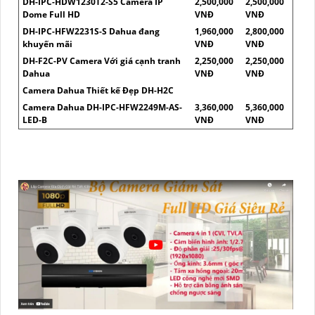
DH-IPC-HDW1230T2-S5 Camera IP
2,500,000
2,500,000
Dome Full HD
VNĐ
VNĐ
DH-IPC-HFW2231S-S Dahua đang
1,960,000
2,800,000
khuyến mãi
VNĐ
VNĐ
DH-F2C-PV Camera Với giá cạnh tranh
2,250,000
2,250,000
Dahua
VNĐ
VNĐ
Camera Dahua Thiết kế Đẹp DH-H2C
Camera Dahua DH-IPC-HFW2249M-AS-
3,360,000
5,360,000
LED-B
VNĐ
VNĐ