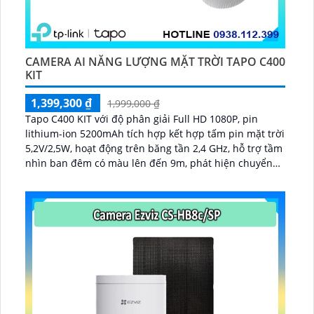
CAMERA AI NĂNG LƯỢNG MẶT TRỜI TAPO C400
KIT
1,399,300 ₫
1,999,000 ₫
Tapo C400 KIT với độ phân giải Full HD 1080P, pin
lithium-ion 5200mAh tích hợp kết hợp tấm pin mặt trời
5,2V/2,5W, hoạt động trên băng tần 2,4 GHz, hỗ trợ tầm
nhìn ban đêm có màu lên đến 9m, phát hiện chuyển
động và con người bằng AI, đồng thời lưu trữ dữ liệu
qua thẻ microSD lên đến 512GB