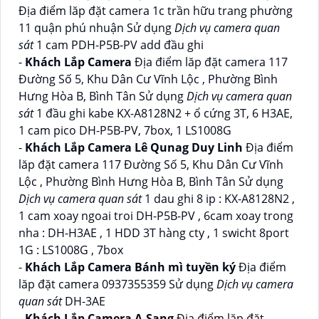
Địa điểm lăp đặt camera 1c trần hữu trang phường
11 quận phú nhuận Sử dụng
Dịch vụ camera quan
sát
1 cam PDH-P5B-PV add đầu ghi
-
Khách Lắp Camera
Địa điểm lăp đặt camera 117
Đường Số 5, Khu Dân Cư Vĩnh Lộc , Phường Bình
Hưng Hòa B, Bình Tân Sử dụng
Dịch vụ camera quan
sát
1 đầu ghi kabe KX-A8128N2 + ổ cứng 3T, 6 H3AE,
1 cam pico DH-P5B-PV, 7box, 1 LS1008G
-
Khách Lắp Camera Lê Qunag Duy Linh
Địa điểm
lăp đặt camera 117 Đường Số 5, Khu Dân Cư Vĩnh
Lộc , Phường Bình Hưng Hòa B, Bình Tân Sử dụng
Dịch vụ camera quan sát
1 dau ghi 8 ip : KX-A8128N2 ,
1 cam xoay ngoai troi DH-P5B-PV , 6cam xoay trong
nha : DH-H3AE , 1 HDD 3T hàng cty , 1 swicht 8port
1G : LS1008G , 7box
-
Khách Lắp Camera Bánh mì tuyền ký
Địa điểm
lăp đặt camera 0937355359 Sử dụng
Dịch vụ camera
quan sát
DH-3AE
-
Khách Lắp Camera A.Sang
Địa điểm lăp đặt