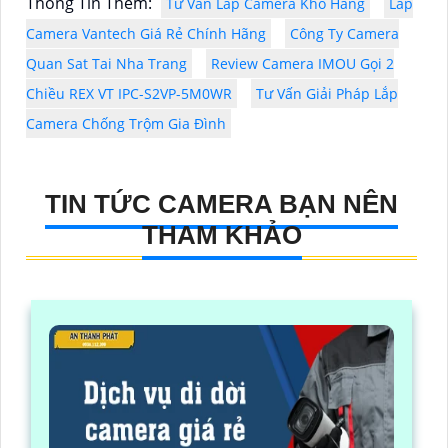
Thông Tin Thêm:
Tư Vấn Lắp Camera Kho Hàng
Lắp
Camera Vantech Giá Rẻ Chính Hãng
Công Ty Camera
Quan Sat Tai Nha Trang
Review Camera IMOU Gọi 2
Chiều REX VT IPC-S2VP-5M0WR
Tư Vấn Giải Pháp Lắp
Camera Chống Trộm Gia Đình
TIN TỨC CAMERA BẠN NÊN
THAM KHẢO