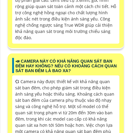
độ phân giải cao. Lens tiêu cự 3.6mm, góc nhìn
rộng giúp quan sát toàn cảnh một cách chi tiết. Hỗ
trợ công nghệ hồng ngoại cho chất lượng hình
ảnh sắc nét trong điều kiện ánh sáng yếu. Công
nghệ chống ngược sáng True WDR giúp cải thiện
khả năng quan sát trong môi trường chiếu sáng
độc đáo.
📣 CAMERA NÀY CÓ KHẢ NĂNG QUAN SÁT BAN
ĐÊM HAY KHÔNG? NẾU CÓ KHOẢNG CÁCH QUAN
SÁT BAN ĐÊM LÀ BAO XA?
💞 Camera này được thiết kế với khả năng quan
sát ban đêm, cho phép giám sát trong điều kiện
ánh sáng yếu hoặc thiếu sáng. Khoảng cách quan
sát ban đêm của camera phụ thuộc vào độ nhạy
sáng và công nghệ hỗ trợ. Một số model có thể
quan sát trong phạm vi từ 20m đến 30m vào ban
đêm, trong khi các model cao cấp có khả năng
quan sát xa hơn tới 50m hoặc hơn. Việc chọn lựa
một camera có khả năng quan sát ban đêm phù