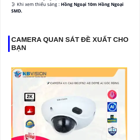
🌛 Khi xem thiếu sáng :
Hồng Ngoại 10m Hồng Ngoại
SMD.
♊ Camera Thiết Kế
Dome Kim loại + Nhựa.
️💎 Chức Năng :
Thu Âm.
CAMERA QUAN SÁT ĐỀ XUẤT CHO
BẠN