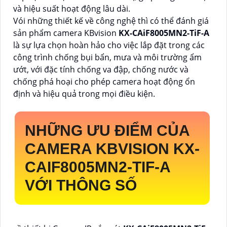
và hiệu suất hoạt động lâu dài.
Vói những thiết kế về công nghệ thì có thể đánh giá
sản phẩm camera KBvision
KX-CAiF8005MN2-TiF-A
là sự lựa chọn hoàn hảo cho việc lắp đặt trong các
công trình chống bụi bẩn, mưa và môi trường ẩm
ướt, với đặc tính chống va đập, chống nước và
chống phá hoại cho phép camera hoạt động ổn
định và hiệu quả trong mọi điều kiện.
NHỮNG ƯU ĐIỂM CỦA
CAMERA KBVISION
KX-
CAIF8005MN2-TIF-A
VỚI THÔNG SỐ