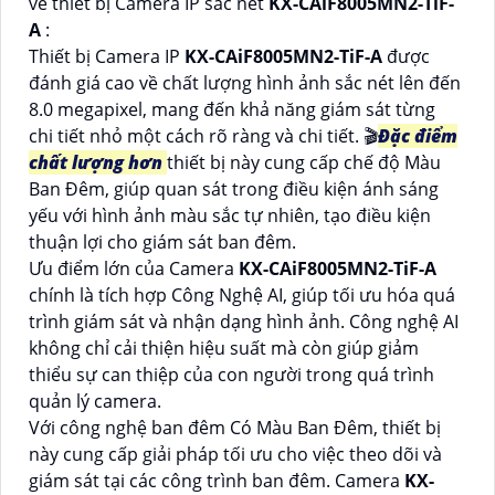
về thiết bị Camera IP sắc nét
KX-CAiF8005MN2-TiF-
A
:
Thiết bị Camera IP
KX-CAiF8005MN2-TiF-A
được
đánh giá cao về chất lượng hình ảnh sắc nét lên đến
8.0 megapixel, mang đến khả năng giám sát từng
chi tiết nhỏ một cách rõ ràng và chi tiết. 🎬
Đặc điểm
chất lượng hơn
thiết bị này cung cấp chế độ Màu
Ban Đêm, giúp quan sát trong điều kiện ánh sáng
yếu với hình ảnh màu sắc tự nhiên, tạo điều kiện
thuận lợi cho giám sát ban đêm.
Ưu điểm lớn của Camera
KX-CAiF8005MN2-TiF-A
chính là tích hợp Công Nghệ AI, giúp tối ưu hóa quá
trình giám sát và nhận dạng hình ảnh. Công nghệ AI
không chỉ cải thiện hiệu suất mà còn giúp giảm
thiểu sự can thiệp của con người trong quá trình
quản lý camera.
Với công nghệ ban đêm Có Màu Ban Đêm, thiết bị
này cung cấp giải pháp tối ưu cho việc theo dõi và
giám sát tại các công trình ban đêm. Camera
KX-