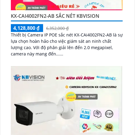
KX-CAI4002FN2-AB SẮC NÉT KBVISION
4,128,800 ₫
6,352,000 ₫
Thiết bị Camera IP POE sắc nét KX-CAi4002FN2-AB là sự
lựa chọn hoàn hảo cho việc giám sát an ninh chất
lượng cao. Với độ phân giải lên đến 2.0 megapixel,
camera này mang đến......