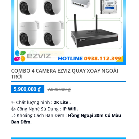
COMBO 4 CAMERA EZVIZ QUAY XOAY NGOÀI
TRỜI
5,900,000 ₫
7,000,000 ₫
✨ Chất lượng hình :
2K Lite .
👍 Công Nghệ Sử Dụng :
IP Wifi.
🌙 Khoảng Cách Ban Đêm :
Hồng Ngoại 30m Có Màu
Ban Ðêm.
🕉️ Cấu Tạo Camera
IP67 xoay 360.
️📡 Ưu Điểm :
Thu Âm Và Loa.