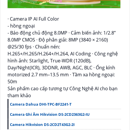
· Camera IP AI Full Color
- hồng ngoại
- Báo động chủ động 8.0MP · Cảm biến ảnh: 1/2.8”
8.0MP CMOS · Độ phân giải: 8MP (3840 × 2160)
@25/30 fps · Chuẩn nén:
H.265+/H.265/H.264+/H.264, AI Coding · Công nghệ
hình ảnh: Starlight, True-WDR (120dB),
Day/Night(ICR), 3DDNR, AWB, AGC, BLC · Ống kính
motorized 2.7 mm–13.5 mm · Tầm xa hồng ngoại:
50m
Sản phẩm cao cấp tương tự Công Nghệ AI cho bạn
tham khảo
Camera Dahua DHI-TPC-BF2241-T
Camera Ghi Âm Hikvision DS-2CD2363G2-IU
Camera Hikvision DS-2CD2T43G2-2I