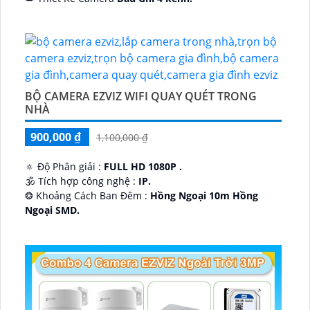
️🔮 Đặt Điểm :
Công Nghệ AI.
BỘ CAMERA EZVIZ WIFI QUAY QUÉT TRONG
NHÀ
900,000 ₫
1,100,000 ₫
🔅 Độ Phân giải :
FULL HD 1080P .
🕉️ Tích hợp công nghệ :
IP.
❂ Khoảng Cách Ban Đêm :
Hồng Ngoại 10m Hồng
Ngoại SMD.
🛡 Mẫu Camera
Dome Kim loại + Nhựa.
️📢 Ưu Điểm :
Thu Âm.