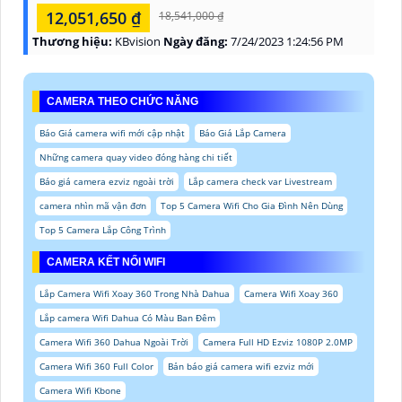
12,051,650 ₫
18,541,000 ₫
Thương hiệu:
KBvision
Ngày đăng:
7/24/2023 1:24:56 PM
CAMERA THEO CHỨC NĂNG
Báo Giá camera wifi mới cập nhật
Báo Giá Lắp Camera
Những camera quay video đóng hàng chi tiết
Báo giá camera ezviz ngoài trời
Lắp camera check var Livestream
camera nhìn mã vận đơn
Top 5 Camera Wifi Cho Gia Đình Nên Dùng
Top 5 Camera Lắp Công Trình
CAMERA KẾT NỐI WIFI
Lắp Camera Wifi Xoay 360 Trong Nhà Dahua
Camera Wifi Xoay 360
Lắp camera Wifi Dahua Có Màu Ban Đêm
Camera Wifi 360 Dahua Ngoài Trời
Camera Full HD Ezviz 1080P 2.0MP
Camera Wifi 360 Full Color
Bản báo giá camera wifi ezviz mới
Camera Wifi Kbone