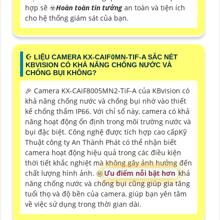
hợp sẽ ☣️
Hoàn toàn tin tưởng
an toàn và tiện ích
cho hệ thống giám sát của bạn.
☪ LIỆU CAMERA KX-CAIF0MN-TIF-A SẮC NÉT
KBVISION CÓ KHẢ NĂNG CHỐNG NƯỚC VÀ
CHỐNG BỤI KHÔNG?
️🎉 Camera KX-CAiF8005MN2-TiF-A của KBvision có
khả năng chống nước và chống bụi nhờ vào thiết
kế chống thấm IP66. Với chỉ số này, camera có khả
năng hoạt động ổn định trong môi trường nước và
bụi đặc biệt. Công nghệ được tích hợp cao cấpKỹ
Thuật công ty An Thành Phát có thể nhận biết
camera hoạt động hiệu quả trong các điều kiện
thời tiết khắc nghiệt mà không gây ảnh hưởng đến
chất lượng hình ảnh. ㊙️
Ưu điểm nỗi bật hơn
khả
năng chống nước và chống bụi cũng giúp gia tăng
tuổi thọ và độ bền của camera, giúp bạn yên tâm
về việc sử dụng trong thời gian dài.