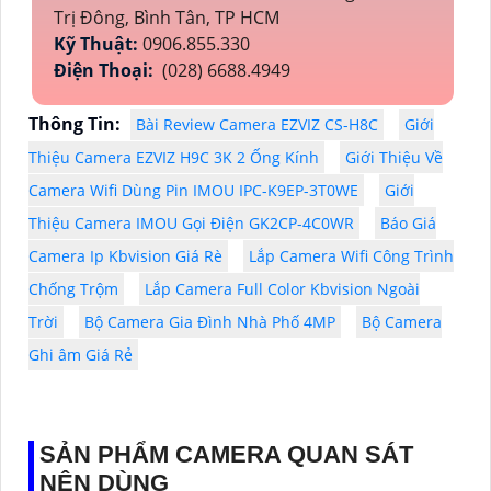
Trị Đông, Bình Tân, TP HCM
Kỹ Thuật:
0906.855.330
Điện Thoại:
(028) 6688.4949
Thông Tin:
Bài Review Camera EZVIZ CS-H8C
Giới
Thiệu Camera EZVIZ H9C 3K 2 Ống Kính
Giới Thiệu Về
Camera Wifi Dùng Pin IMOU IPC-K9EP-3T0WE
Giới
Thiệu Camera IMOU Gọi Điện GK2CP-4C0WR
Báo Giá
Camera Ip Kbvision Giá Rè
Lắp Camera Wifi Công Trình
Chống Trộm
Lắp Camera Full Color Kbvision Ngoài
Trời
Bộ Camera Gia Đình Nhà Phố 4MP
Bộ Camera
Ghi âm Giá Rẻ
SẢN PHẨM CAMERA QUAN SÁT
NÊN DÙNG