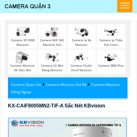
Camera 3D DNR
Camera Wifi 360
Camera Ip 4k
Camera Ip Thân
Kbvision
Kbvision Full
Kbvision
Full Color
Color
Kbvision
Camera Kbvision
Camera Có Báo
Camera Chuẩn
Camera SMD Plus
4K Siêu Nét
Động Kbvision
Onvif Kbvision
Camera Quan Sát
Camera Kbvision Giá Rẻ
Camera Kbvision
Hồng Ngoại
KX-CAiF8005MN2-TiF-A Sắc Nét KBvision