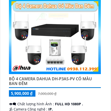
BỘ 4 CAMERA DAHUA DH-P3AS-PV CÓ MÀU
BAN ĐÊM
5,900,000 ₫
7,000,000 ₫
👁️‍🗨 Chất lượng hình Ảnh :
FULL HD 1080P .
🕉️ Camera Công nghệ :
IP.