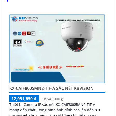
KX-CAIF8005MN2-TIF-A SẮC NÉT KBVISION
12,051,650 ₫
18,541,000 ₫
Thiết bị Camera IP sắc nét KX-CAiF8005MN2-TiF-A
mang đến chất lượng hình ảnh đỉnh cao lên đến 8.0
megapixel, cho phép giám sát từng chi tiết nhỏ một