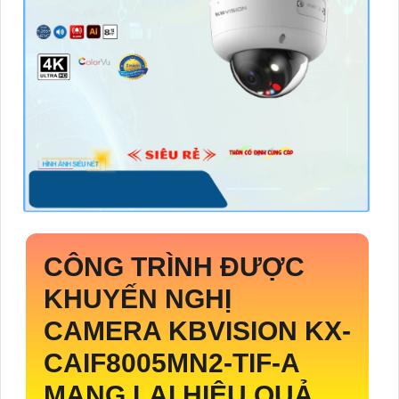
CÔNG TRÌNH ĐƯỢC
KHUYẾN NGHỊ
CAMERA KBVISION
KX-
CAIF8005MN2-TIF-A
MANG LẠI HIỆU QUẢ