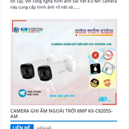
tin cậy. Với công nghệ hình ảnh sắc nét 8.0 MP, camera
này cung cấp hình ảnh rõ nét và......
CAMERA GHI ÂM NGOÀI TRỜI 8MP KX-C8205S-
AM
LIÊN HỆ
LIÊN HỆ