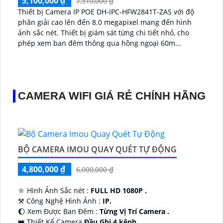
5,100,000 ₫
7,310,000 ₫
Thiết bị Camera IP POE DH-IPC-HFW2841T-ZAS với độ
phân giải cao lên đến 8.0 megapixel mang đến hình
ảnh sắc nét. Thiết bị giám sát từng chi tiết nhỏ, cho
phép xem ban đêm thông qua hồng ngoại 60m...
CAMERA WIFI GIÁ RẺ CHÍNH HÃNG
BỘ CAMERA IMOU QUAY QUÉT TỰ ĐỘNG
4,800,000 ₫
6,000,000 ₫
🔆 Hình Ảnh Sắc nét :
FULL HD 1080P .
⚒ Công Nghệ Hình Ảnh :
IP.
🌔 Xem Được Ban Đêm :
Từng Vị Trí Camera .
👑 Thiết Kế Camera
Đầu Ghi 4 kênh.