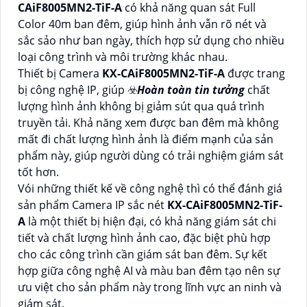
CAiF8005MN2-TiF-A
có khả năng quan sát Full
Color 40m ban đêm, giúp hình ảnh vẫn rõ nét và
sắc sảo như ban ngày, thích hợp sử dụng cho nhiều
loại công trình và môi trường khác nhau.
Thiết bị Camera
KX-CAiF8005MN2-TiF-A
được trang
bị công nghệ IP, giúp ☣️
Hoàn toàn tin tưởng
chất
lượng hình ảnh không bị giảm sút qua quá trình
truyền tải. Khả năng xem được ban đêm mà không
mất đi chất lượng hình ảnh là điểm mạnh của sản
phẩm này, giúp người dùng có trải nghiệm giám sát
tốt hơn.
Vói những thiết kế về công nghệ thì có thể đánh giá
sản phẩm Camera IP sắc nét
KX-CAiF8005MN2-TiF-
A
là một thiết bị hiện đại, có khả năng giám sát chi
tiết và chất lượng hình ảnh cao, đặc biệt phù hợp
cho các công trình cần giám sát ban đêm. Sự kết
hợp giữa công nghệ AI và màu ban đêm tạo nên sự
ưu việt cho sản phẩm này trong lĩnh vực an ninh và
giám sát.