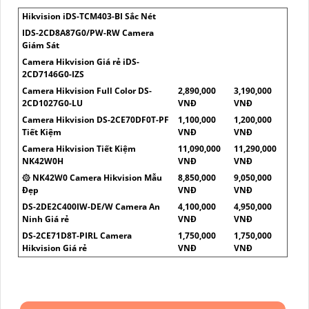
Hikvision iDS-TCM403-BI Sắc Nét
IDS-2CD8A87G0/PW-RW Camera
Giám Sát
Camera Hikvision Giá rẻ iDS-
2CD7146G0-IZS
Camera Hikvision Full Color DS-
2,890,000
3,190,000
2CD1027G0-LU
VNĐ
VNĐ
Camera Hikvision DS-2CE70DF0T-PF
1,100,000
1,200,000
Tiết Kiệm
VNĐ
VNĐ
Camera Hikvision Tiết Kiệm
11,090,000
11,290,000
NK42W0H
VNĐ
VNĐ
۞ NK42W0 Camera Hikvision Mẫu
8,850,000
9,050,000
Đẹp
VNĐ
VNĐ
DS-2DE2C400IW-DE/W Camera An
4,100,000
4,950,000
Ninh Giá rẻ
VNĐ
VNĐ
DS-2CE71D8T-PIRL Camera
1,750,000
1,750,000
Hikvision Giá rẻ
VNĐ
VNĐ