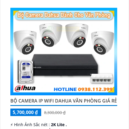
️💎 Chức Năng :
Thu Âm.
BỘ CAMERA IP WIFI DAHUA VĂN PHÒNG GIÁ RẺ
5,700,000 ₫
8,300,000 ₫
️⚡ Hình Ảnh Sắc nét :
2K Lite .