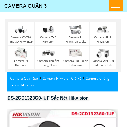
Camera Wifi
Camera Có Thẻ
Camera Ip
Camera AI IP
Hikvision
Nhớ SD HIKVISION
Hikvision Chất
Hikvision
Lượng
Camera Ai
Camera Thu Âm
Camera Full Color
Camera Wifi 360
Hikvision
Trong Nhà
Hikvision
Full Color Hik
Hikvision
Camera Quan Sát
Camera Hikvision Giá Rẻ
Camera Chống
Trộm Hikvision
DS-2CD1323G0-IUF Sắc Nét Hikvision