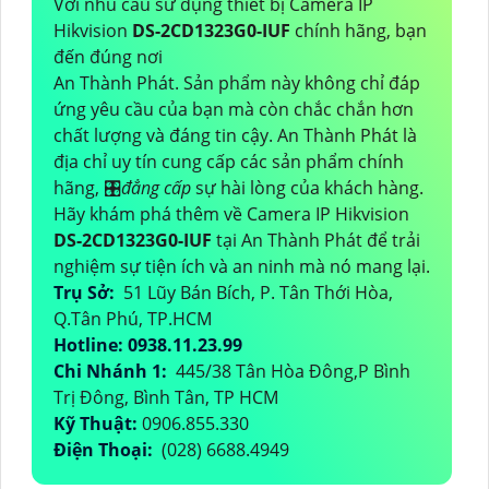
Với nhu cầu sử dụng thiết bị Camera IP
Hikvision
DS-2CD1323G0-IUF
chính hãng, bạn
đến đúng nơi
An Thành Phát. Sản phẩm này không chỉ đáp
ứng yêu cầu của bạn mà còn chắc chắn hơn
chất lượng và đáng tin cậy. An Thành Phát là
địa chỉ uy tín cung cấp các sản phẩm chính
hãng, 🎛
đẳng cấp
sự hài lòng của khách hàng.
Hãy khám phá thêm về Camera IP Hikvision
DS-2CD1323G0-IUF
tại An Thành Phát để trải
nghiệm sự tiện ích và an ninh mà nó mang lại.
Trụ Sở:
51 Lũy Bán Bích, P. Tân Thới Hòa,
Q.Tân Phú, TP.HCM
Hotline: 0938.11.23.99
Chi Nhánh 1:
445/38 Tân Hòa Đông,P Bình
Trị Đông, Bình Tân, TP HCM
Kỹ Thuật:
0906.855.330
Điện Thoại:
(028) 6688.4949