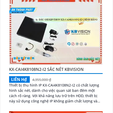
KX-CAI4K8108N2-I2 SẮC NÉT KBVISION
LIÊN H₫
4,355,000 ₫
Thiết bị thu hình IP KX-CAi4K8108N2-I2 có chất lượng
hình sắc nét, dành cho việc quan sát ban đêm một
cách rõ ràng. Với khả năng lưu trữ trên HDD, thiết bị
này sử dụng công nghệ IP không giảm chất lượng và
đạt chuẩn ONVIF...