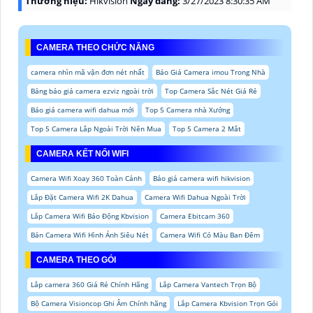
Thương hiệu:
Hikvision
Ngày đăng:
3/27/2023 8:30:35 AM
CAMERA THEO CHỨC NĂNG
camera nhìn mã vận đơn nét nhất
Báo Giá Camera imou Trong Nhà
Bảng báo giá camera ezviz ngoài trời
Top Camera Sắc Nét Giá Rẻ
Báo giá camera wifi dahua mới
Top 5 Camera nhà Xưởng
Top 5 Camera Lắp Ngoài Trời Nên Mua
Top 5 Camera 2 Mắt
CAMERA KẾT NỐI WIFI
Camera Wifi Xoay 360 Toàn Cảnh
Báo giá camera wifi hikvision
Lắp Đặt Camera Wifi 2K Dahua
Camera Wifi Dahua Ngoài Trời
Lắp Camera Wifi Báo Động Kbvision
Camera Ebitcam 360
Bán Camera Wifi Hình Ảnh Siêu Nét
Camera Wifi Có Màu Ban Đêm
CAMERA THEO GÓI
Lắp camera 360 Giá Rẻ Chính Hãng
Lắp Camera Vantech Trọn Bộ
Bộ Camera Visioncop Ghi Âm Chính hãng
Lắp Camera Kbvision Trọn Gói