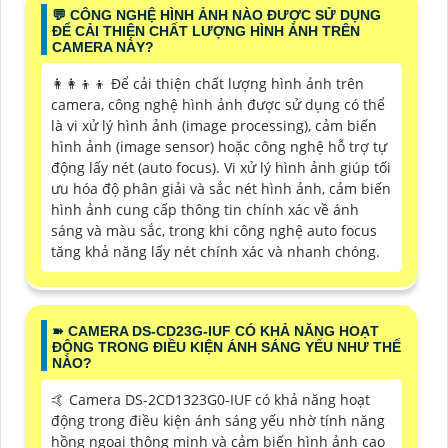
️💬 CÔNG NGHỆ HÌNH ẢNH NÀO ĐƯỢC SỬ DỤNG
ĐỂ CẢI THIỆN CHẤT LƯỢNG HÌNH ẢNH TRÊN
CAMERA NÀY?
👩‍👩‍👦‍👦 Để cải thiện chất lượng hình ảnh trên
camera, công nghệ hình ảnh được sử dụng có thể
là vi xử lý hình ảnh (image processing), cảm biến
hình ảnh (image sensor) hoặc công nghệ hỗ trợ tự
động lấy nét (auto focus). Vi xử lý hình ảnh giúp tối
ưu hóa độ phân giải và sắc nét hình ảnh, cảm biến
hình ảnh cung cấp thông tin chính xác về ánh
sáng và màu sắc, trong khi công nghệ auto focus
tăng khả năng lấy nét chính xác và nhanh chóng.
➽ CAMERA DS-CD23G-IUF CÓ KHẢ NĂNG HOẠT
ĐỘNG TRONG ĐIỀU KIỆN ÁNH SÁNG YẾU NHƯ THẾ
NÀO?
🤙 Camera DS-2CD1323G0-IUF có khả năng hoạt
động trong điều kiện ánh sáng yếu nhờ tính năng
hồng ngoại thông minh và cảm biến hình ảnh cao