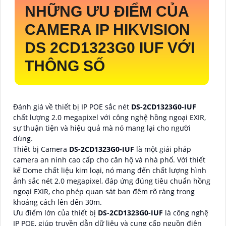
NHỮNG ƯU ĐIỂM CỦA
CAMERA IP HIKVISION
DS 2CD1323G0 IUF VỚI
THÔNG SỐ
Đánh giá về thiết bị IP POE sắc nét
DS-2CD1323G0-IUF
chất lượng 2.0 megapixel với công nghệ hồng ngoại EXIR,
sự thuận tiện và hiệu quả mà nó mang lại cho người
dùng.
Thiết bị Camera
DS-2CD1323G0-IUF
là một giải pháp
camera an ninh cao cấp cho căn hộ và nhà phố. Với thiết
kế Dome chất liệu kim loại, nó mang đến chất lượng hình
ảnh sắc nét 2.0 megapixel, đáp ứng đúng tiêu chuẩn hồng
ngoại EXIR, cho phép quan sát ban đêm rõ ràng trong
khoảng cách lên đến 30m.
Ưu điểm lớn của thiết bị
DS-2CD1323G0-IUF
là công nghệ
IP POE, giúp truyền dẫn dữ liệu và cung cấp nguồn điện