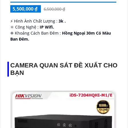
5,500,000 ₫
6,500,000 ₫
️⚡ Hình Ành Chất Lượng :
3k .
⚛️ Công Nghệ :
IP Wifi.
❈ Khoảng Cách Ban Đêm :
Hồng Ngoại 30m Có Màu
Ban Ðêm.
👑 Thiết Kế Camera
Xoay 360.
️✔️ Ưu Điểm :
Thu Âm Và Loa.
CAMERA QUAN SÁT ĐỀ XUẤT CHO
BẠN