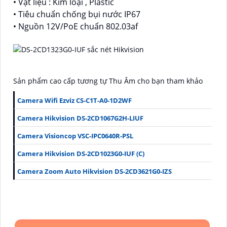
• Vật liệu : Kim loại , Plastic
• Tiêu chuẩn chống bụi nước IP67
• Nguồn 12V/PoE chuẩn 802.03af
Sản phẩm cao cấp tương tự Thu Âm cho bạn tham khảo
Camera Wifi Ezviz CS-C1T-A0-1D2WF
Camera Hikvision DS-2CD1067G2H-LIUF
Camera Visioncop VSC-IPC0640R-PSL
Camera Hikvision DS-2CD1023G0-IUF (C)
Camera Zoom Auto Hikvision DS-2CD3621G0-IZS