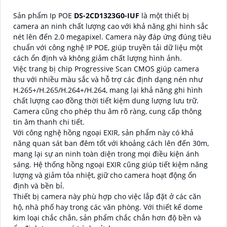
Sản phẩm Ip POE
DS-2CD1323G0-IUF
là một thiết bị
camera an ninh chất lượng cao với khả năng ghi hình sắc
nét lên đến 2.0 megapixel. Camera này đáp ứng đúng tiêu
chuẩn với công nghệ IP POE, giúp truyền tải dữ liệu một
cách ổn định và không giảm chất lượng hình ảnh.
Việc trang bị chip Progressive Scan CMOS giúp camera
thu với nhiều màu sắc và hỗ trợ các định dạng nén như
H.265+/H.265/H.264+/H.264, mang lại khả năng ghi hình
chất lượng cao đồng thời tiết kiệm dung lượng lưu trữ.
Camera cũng cho phép thu âm rõ ràng, cung cấp thông
tin âm thanh chi tiết.
Với công nghệ hồng ngoại EXIR, sản phẩm này có khả
năng quan sát ban đêm tốt với khoảng cách lên đến 30m,
mang lại sự an ninh toàn diện trong mọi điều kiện ánh
sáng. Hệ thống hồng ngoại EXIR cũng giúp tiết kiệm năng
lượng và giảm tỏa nhiệt, giữ cho camera hoạt động ổn
định và bền bỉ.
Thiết bị camera này phù hợp cho việc lắp đặt ở các căn
hộ, nhà phố hay trong các văn phòng. Với thiết kế dome
kim loại chắc chắn, sản phẩm chắc chắn hơn độ bền và