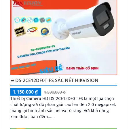
➠ DS-2CE12DF0T-FS SẮC NÉT HIKVISION
1,150,000 ₫
1,590,000 ₫
Thiết bị Camera HD DS-2CE12DF0T-FS là một lựa chọn
chất lượng với độ phân giải cao lên đến 2.0 megapixel,
mang lại hình ảnh sắc nét và rõ ràng. Với khả năng
xem được ban đêm......