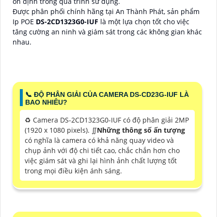
ổn định trong quá trình sử dụng.
Được phân phối chính hãng tại An Thành Phát, sản phẩm
Ip POE
DS-2CD1323G0-IUF
là một lựa chọn tốt cho việc
tăng cường an ninh và giám sát trong các không gian khác
nhau.
📞 ĐỘ PHÂN GIẢI CỦA CAMERA DS-CD23G-IUF LÀ
BAO NHIÊU?
♻️ Camera DS-2CD1323G0-IUF có độ phân giải 2MP
(1920 x 1080 pixels). ∬
Những thông số ấn tượng
có nghĩa là camera có khả năng quay video và
chụp ảnh với độ chi tiết cao, chắc chắn hơn cho
việc giám sát và ghi lại hình ảnh chất lượng tốt
trong mọi điều kiện ánh sáng.