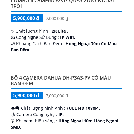
COMBO 4 CAMERA EZVIZ QUAY XOAY NGOÀI
TRỜI
5,900,000 ₫
7,000,000 ₫
✨ Chất lượng hình :
2K Lite .
👍 Công Nghệ Sử Dụng :
IP Wifi.
🌙 Khoảng Cách Ban Đêm :
Hồng Ngoại 30m Có Màu
Ban Ðêm.
🕉️ Cấu Tạo Camera
IP67 xoay 360.
️📡 Ưu Điểm :
Thu Âm Và Loa.
BỘ 4 CAMERA DAHUA DH-P3AS-PV CÓ MÀU
BAN ĐÊM
5,900,000 ₫
7,000,000 ₫
👁️‍🗨 Chất lượng hình Ảnh :
FULL HD 1080P .
🕉️ Camera Công nghệ :
IP.
🌛 Khi xem thiếu sáng :
Hồng Ngoại 10m Hồng Ngoại
SMD.
♊ Camera Thiết Kế
Dome Kim loại + Nhựa.