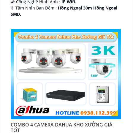
🌠 Công Nghệ Hình Ảnh :
IP Wifi.
❈ Tầm Nhìn Ban Đêm :
Hồng Ngoại 30m Hồng Ngoại
SMD.
🔩 Thiết Kế Camera
Dome Kim loại + Nhựa.
️✤ Khả Năng :
Thu Âm Và Loa.
COMBO 4 CAMERA DAHUA KHO XƯỞNG GIÁ
TỐT