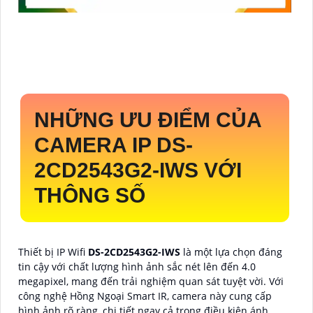
NHỮNG ƯU ĐIỂM CỦA
CAMERA IP
DS-
2CD2543G2-IWS
VỚI
THÔNG SỐ
Thiết bị IP Wifi
DS-2CD2543G2-IWS
là một lựa chọn đáng
tin cậy với chất lượng hình ảnh sắc nét lên đến 4.0
megapixel, mang đến trải nghiệm quan sát tuyệt vời. Với
công nghệ Hồng Ngoại Smart IR, camera này cung cấp
hình ảnh rõ ràng, chi tiết ngay cả trong điều kiện ánh