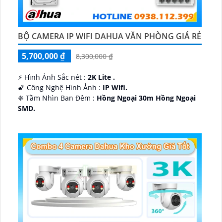
BỘ CAMERA IP WIFI DAHUA VĂN PHÒNG GIÁ RẺ
5,700,000 ₫
8,300,000 ₫
️⚡ Hình Ảnh Sắc nét :
2K Lite .
🌠 Công Nghệ Hình Ảnh :
IP Wifi.
❈ Tầm Nhìn Ban Đêm :
Hồng Ngoại 30m Hồng Ngoại
SMD.
🔩 Thiết Kế Camera
Dome Kim loại + Nhựa.
️✤ Khả Năng :
Thu Âm Và Loa.