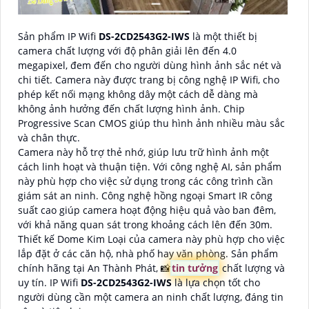
Sản phẩm IP Wifi
DS-2CD2543G2-IWS
là một thiết bị
camera chất lượng với độ phân giải lên đến 4.0
megapixel, đem đến cho người dùng hình ảnh sắc nét và
chi tiết. Camera này được trang bị công nghệ IP Wifi, cho
phép kết nối mạng không dây một cách dễ dàng mà
không ảnh hưởng đến chất lượng hình ảnh. Chip
Progressive Scan CMOS giúp thu hình ảnh nhiều màu sắc
và chân thực.
Camera này hỗ trợ thẻ nhớ, giúp lưu trữ hình ảnh một
cách linh hoạt và thuận tiện. Với công nghệ AI, sản phẩm
này phù hợp cho việc sử dụng trong các công trình cần
giám sát an ninh. Công nghệ hồng ngoại Smart IR công
suất cao giúp camera hoạt động hiệu quả vào ban đêm,
với khả năng quan sát trong khoảng cách lên đến 30m.
Thiết kế Dome Kim Loại của camera này phù hợp cho việc
lắp đặt ở các căn hộ, nhà phố hay văn phòng. Sản phẩm
chính hãng tại An Thành Phát, 📸
tin tưởng
chất lượng và
uy tín. IP Wifi
DS-2CD2543G2-IWS
là lựa chọn tốt cho
người dùng cần một camera an ninh chất lượng, đáng tin