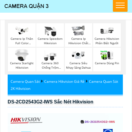
Camera Ip Thân
Camera Speedom
Camera Ip
Camera Hikvision
Full Color
Hikvision
Hikvision Chất
Phân Biệt Người
Hikvision
Lượng
Camera Starlight
Camera 360
Camera Siêu
Camera Dùng Pin
Hikvision
Chống Trộm
Nhạy Sáng Dahua
Hikvision
Camera Quan Sát
Camera Hikvision Giá Rẻ
Camera Quan Sát
2K Hikvision
DS-2CD2543G2-IWS Sắc Nét Hikvision