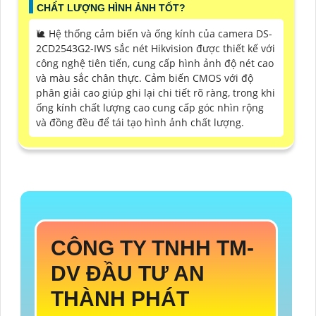
CHẤT LƯỢNG HÌNH ẢNH TỐT?
🐌 Hệ thống cảm biến và ống kính của camera DS-
2CD2543G2-IWS sắc nét Hikvision được thiết kế với
công nghệ tiên tiến, cung cấp hình ảnh độ nét cao
và màu sắc chân thực. Cảm biến CMOS với độ
phân giải cao giúp ghi lại chi tiết rõ ràng, trong khi
ống kính chất lượng cao cung cấp góc nhìn rộng
và đồng đều để tái tạo hình ảnh chất lượng.
CÔNG TY TNHH TM-
DV ĐẦU TƯ AN
THÀNH PHÁT