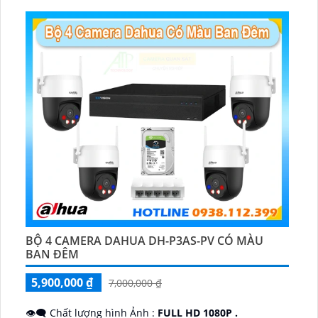
️📡 Ưu Điểm :
Thu Âm Và Loa.
BỘ 4 CAMERA DAHUA DH-P3AS-PV CÓ MÀU
BAN ĐÊM
5,900,000 ₫
7,000,000 ₫
👁️‍🗨 Chất lượng hình Ảnh :
FULL HD 1080P .