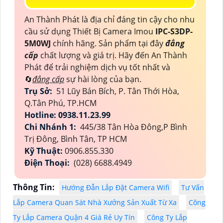
An Thành Phát là địa chỉ đáng tin cậy cho nhu
cầu sử dụng Thiết Bị Camera Imou
IPC-S3DP-
5M0WJ
chính hãng. Sản phẩm tại đây
đẳng
cấp
chất lượng và giá trị. Hãy đến An Thành
Phát để trải nghiệm dịch vụ tốt nhất và
🔄
đẳng cấp
sự hài lòng của bạn.
Trụ Sở:
51 Lũy Bán Bích, P. Tân Thới Hòa,
Q.Tân Phú, TP.HCM
Hotline: 0938.11.23.99
Chi Nhánh 1:
445/38 Tân Hòa Đông,P Bình
Trị Đông, Bình Tân, TP HCM
Kỹ Thuật:
0906.855.330
Điện Thoại:
(028) 6688.4949
Thông Tin:
Hướng Đẫn Lắp Đặt Camera Wifi
Tư Vấn
Lắp Camera Quan Sát Nhà Xưởng Sản Xuất Từ Xa
Công
Ty Lắp Camera Quận 4 Giá Rẻ Uy Tín
Công Ty Lắp