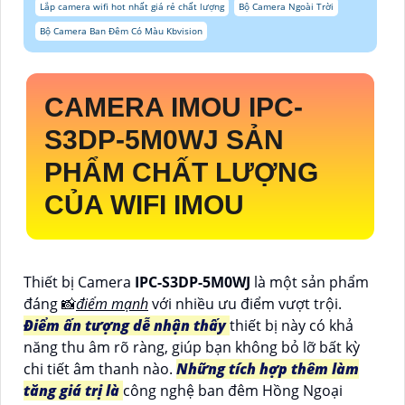
Lắp camera wifi hot nhất giá rẻ chất lượng
Bộ Camera Ngoài Trời
Bộ Camera Ban Đêm Có Màu Kbvision
CAMERA IMOU
IPC-
S3DP-5M0WJ
SẢN
PHẨM CHẤT LƯỢNG
CỦA WIFI IMOU
Thiết bị Camera
IPC-S3DP-5M0WJ
là một sản phẩm
đáng 📸
điểm mạnh
với nhiều ưu điểm vượt trội.
Điểm ấn tượng dễ nhận thấy
thiết bị này có khả
năng thu âm rõ ràng, giúp bạn không bỏ lỡ bất kỳ
chi tiết âm thanh nào.
Những tích hợp thêm làm
tăng giá trị là
công nghệ ban đêm Hồng Ngoại