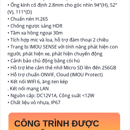
• Ống kính cố định 2.8mm cho góc nhìn 94°(H), 52°
(V), 111°(D)
• Chuẩn nén H.265
• Chống ngược sáng HDR
• Tầm xa hồng ngoại 30m
• Tích hợp mic và loa, hỗ trợ đàm thoại 2 chiều
• Trang bị IMOU SENSE với tính năng phát hiện con
người, phát hiện xe, phát hiện chuyển động
• Cảnh báo chủ động bằng còi hú
• Hỗ trợ khe cắm thẻ nhớ Micro SD lên đến 256GB
• Hỗ trợ chuẩn ONVIF, Cloud (IMOU Protect)
• Kết nối WIFI 6, ăng-ten kép
. Kết nối mạng LAN
• Nguồn cấp: DC12V1A, Công suất <12W
• Chất liệu vỏ nhựa, IP67
CÔNG TRÌNH ĐƯỢC