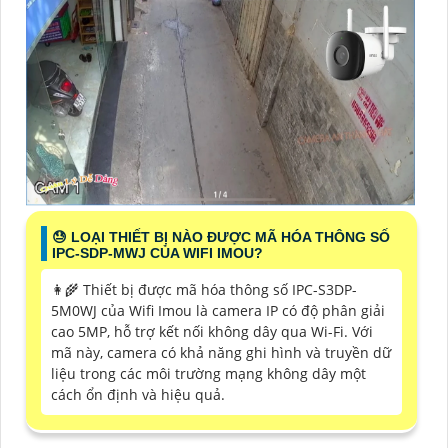
😓 LOẠI THIẾT BỊ NÀO ĐƯỢC MÃ HÓA THÔNG SỐ
IPC-SDP-MWJ CỦA WIFI IMOU?
👩‍🌾 Thiết bị được mã hóa thông số IPC-S3DP-
5M0WJ của Wifi Imou là camera IP có độ phân giải
cao 5MP, hỗ trợ kết nối không dây qua Wi-Fi. Với
mã này, camera có khả năng ghi hình và truyền dữ
liệu trong các môi trường mạng không dây một
cách ổn định và hiệu quả.