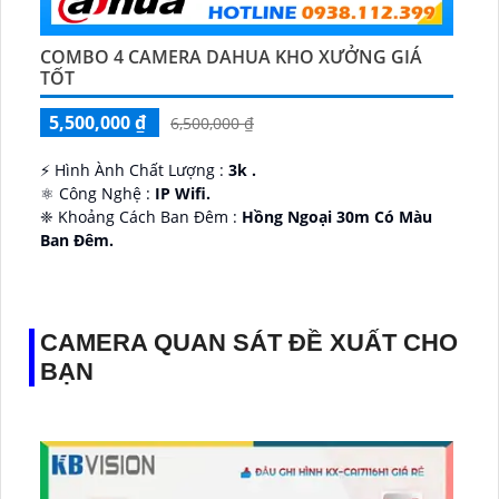
COMBO 4 CAMERA DAHUA KHO XƯỞNG GIÁ
TỐT
5,500,000 ₫
6,500,000 ₫
️⚡ Hình Ành Chất Lượng :
3k .
⚛️ Công Nghệ :
IP Wifi.
❈ Khoảng Cách Ban Đêm :
Hồng Ngoại 30m Có Màu
Ban Ðêm.
👑 Thiết Kế Camera
Xoay 360.
️✔️ Ưu Điểm :
Thu Âm Và Loa.
CAMERA QUAN SÁT ĐỀ XUẤT CHO
BẠN