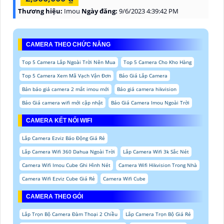
Thương hiệu:
Imou
Ngày đăng:
9/6/2023 4:39:42 PM
CAMERA THEO CHỨC NĂNG
Top 5 Camera Lắp Ngoài Trời Nên Mua
Top 5 Camera Cho Kho Hàng
Top 5 Camera Xem Mã Vạch Vận Đơn
Báo Giá Lắp Camera
Bản báo giá camera 2 mắt imou mới
Báo giá camera hikvision
Báo Giá camera wifi mới cập nhật
Báo Giá Camera Imou Ngoài Trời
CAMERA KẾT NỐI WIFI
Lắp Camera Ezviz Báo Động Giá Rẻ
Lắp Camera Wifi 360 Dahua Ngoài Trời
Lắp Camera Wifi 3k Sắc Nét
Camera Wifi Imou Cube Ghi Hình Nét
Camera Wifi Hikvision Trong Nhà
Camera Wifi Ezviz Cube Giá Rẻ
Camera Wifi Cube
CAMERA THEO GÓI
Lắp Trọn Bộ Camera Đàm Thoại 2 Chiều
Lắp Camera Trọn Bộ Giá Rẻ