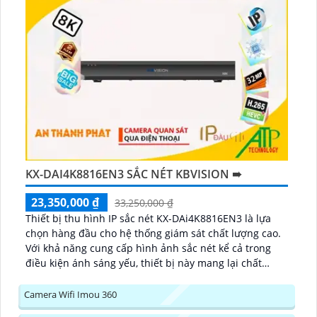
KX-DAI4K8816EN3 SẮC NÉT KBVISION ➠
23,350,000 ₫
33,250,000 ₫
Thiết bị thu hình IP sắc nét KX-DAi4K8816EN3 là lựa
chọn hàng đầu cho hệ thống giám sát chất lượng cao.
Với khả năng cung cấp hình ảnh sắc nét kể cả trong
điều kiện ánh sáng yếu, thiết bị này mang lại chất
lượng hình ảnh tuyệt vời...
Camera Wifi Imou 360