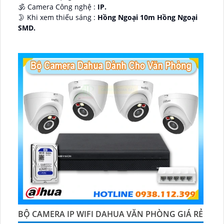
🕉️ Camera Công nghệ :
IP.
🌛 Khi xem thiếu sáng :
Hồng Ngoại 10m Hồng Ngoại
SMD.
♊ Camera Thiết Kế
Dome Kim loại + Nhựa.
️💎 Chức Năng :
Thu Âm.
BỘ CAMERA IP WIFI DAHUA VĂN PHÒNG GIÁ RẺ