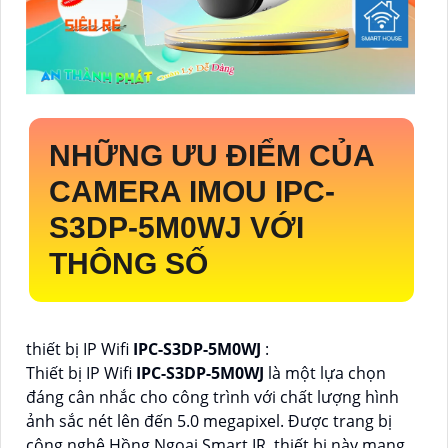
NHỮNG ƯU ĐIỂM CỦA
CAMERA IMOU
IPC-
S3DP-5M0WJ
VỚI
THÔNG SỐ
thiết bị IP Wifi
IPC-S3DP-5M0WJ
:
Thiết bị IP Wifi
IPC-S3DP-5M0WJ
là một lựa chọn
đáng cân nhắc cho công trình với chất lượng hình
ảnh sắc nét lên đến 5.0 megapixel. Được trang bị
công nghệ Hồng Ngoại Smart IR, thiết bị này mang