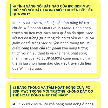
📣 TÍNH NĂNG NỔI BẬT NÀO CỦA IPC-SDP-MWJ
GIÚP NÓ NỔI BẬT TRONG VIỆC TRUYỀN DỮ LIỆU
QUA WIFI?
🦅 IPC-S3DP-5M0WJ nổi bật với tính năng hỗ trợ
chuẩn Wifi nhanh MIMO và MU-MIMO, cho phép
truyền dữ liệu một cách hiệu quả và ổn định. Việc
kết nối đa luồng giúp tăng tốc độ truyền dữ liệu và
giảm độ trễ trong việc truyền nhận thông tin. ️🏅️
Điểm cộng thêm của sản phẩm
khả năng tương
thích với nhiều thiết bị và khả năng phát sóng
mạnh mẽ của IPC-S3DP-5M0WJ cũng giúp nó trở
thành lựa chọn hàng đầu cho việc truyền dữ liệu
qua Wifi hiệu quả.
📨 BĂNG THÔNG VÀ TẦM HOẠT ĐỘNG CỦA IPC-
SDP-MWJ TRONG MÔI TRƯỜNG KHÔNG DÂY CÓ
THỂ HOẠT ĐỘNG NHƯ THẾ NÀO?
🐌 IPC-S3DP-5M0WJ có khả năng hoạt động ở băng