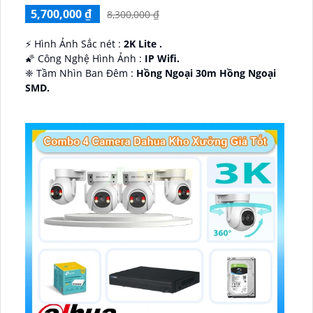
5,700,000 ₫
8,300,000 ₫
️⚡ Hình Ảnh Sắc nét :
2K Lite .
🌠 Công Nghệ Hình Ảnh :
IP Wifi.
❈ Tầm Nhìn Ban Đêm :
Hồng Ngoại 30m Hồng Ngoại
SMD.
🔩 Thiết Kế Camera
Dome Kim loại + Nhựa.
️✤ Khả Năng :
Thu Âm Và Loa.